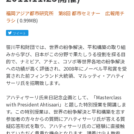
福岡アジア都市研究所 第8回 都市セミナー 広報用チ
ラシ
( 0.99MB)
笹川平和財団では、世界の紛争解決、平和構築の取り組
みから学び、日本がこの分野で果たしうる役割を探る目
的で、ナミビア、アチェ、コソボ等世界各地の紛争解決
への功績が高く評価され、2008年にノーベル平和賞を受
賞された前フィンランド大統領、マルッティ・アハティ
サーリ氏を招聘致します。
アハティサーリ氏来日記念企画として、「Masterclass
with President Ahtisaari」と題した特別授業を開講しま
す。この特別授業は、世界の紛争解決と平和構築を志す
参加者の方々からの質問にアハティサーリ氏が答える質
疑応答形式を取り、アハティサーリ氏のご経験に直接触
れていただく貴重な機会となります。講義は少人数参