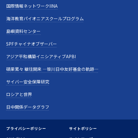
国際情報ネットワークIINA
海洋教育パイオニアスクールプログラム
島嶼資料センター
SPFチャイナオブザーバー
アジア平和構築イニシアティブAPBI
碩果累々 継往開来 —笹川日中友好基金の軌跡—
サイバー安全保障研究
ロシアと世界
日中関係データグラフ
プライバシーポリシー
サイトポリシー