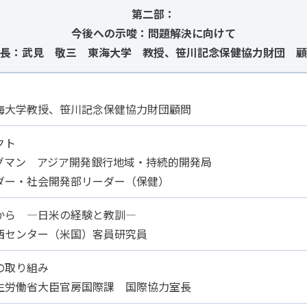
第二部：
今後への示唆：問題解決に向けて
長：武見 敬三 東海大学 教授、笹川記念保健協力財団 顧
海大学教授、笹川記念保健協力財団顧問
クト
グマン アジア開発銀行地域・持続的開発局
ダー・社会開発部リーダー（保健）
から ―日米の経験と教訓―
東西センター（米国）客員研究員
の取り組み
生労働省大臣官房国際課 国際協力室長