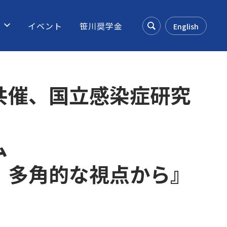
ス
イベント
笹川奨学金
English
Search
共催、国立感染症研究
ム
：多角的な視点から』