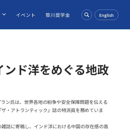
ス
イベント
笹川奨学金
English
Search
ICS”インド洋をめぐる地政
す。カプラン氏は、世界各地の紛争や安全保障問題を伝える
『ザ・アトランティック』誌の特派員を務めていま
の雑誌に寄稿し、インド洋における中国の存在感の高