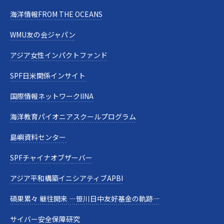
海洋情報FROM THE OCEANS
WMU友の会ジャパン
アジア女性インパクトファンド
SPF日米関係インサイト
国際情報ネットワークIINA
海洋教育パイオニアスクールプログラム
島嶼資料センター
SPFチャイナオブザーバー
アジア平和構築イニシアティブAPBI
碩果累々 継往開来 —笹川日中友好基金の軌跡—
サイバー安全保障研究