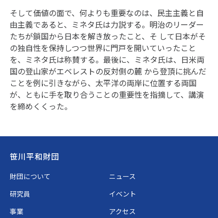
そして価値の面で、何よりも重要なのは、民主主義と自
由主義であると、ミネタ氏は力説する。明治のリーダー
たちが鎖国から日本を解き放ったこと、そ して日本がそ
の独自性を保持しつつ世界に門戸を開いていったこと
を、ミネタ氏は称賛する。最後に、ミネタ氏は、日米両
国の登山家がエベレストの反対側の麓 から登頂に挑んだ
ことを例に引きながら、太平洋の両岸に位置する両国
が、ともに手を取り合うことの重要性を指摘して、講演
を締めくくった。
Footer
笹川平和財団
財団について
ニュース
研究員
イベント
事業
アクセス