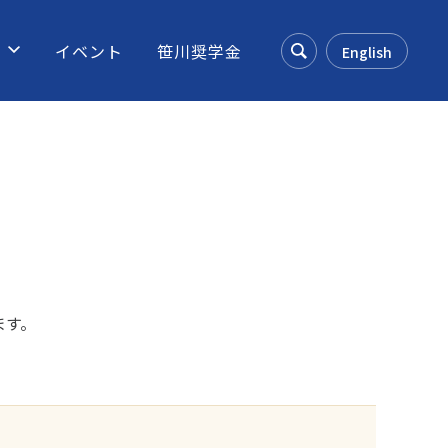
ス
イベント
笹川奨学金
English
Search
ます。