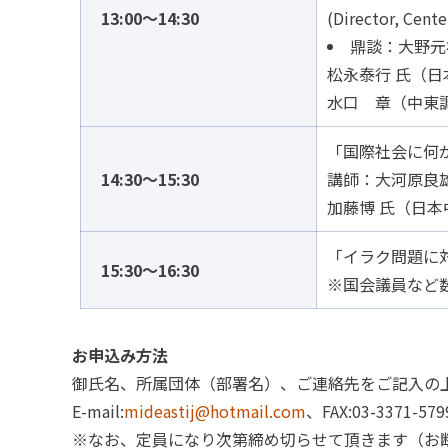
13:00～14:30
(Director, Cent
鼎談：大野元
松永泰行 氏（
水口 章（中東
「国際社会に何
14:30～15:30
講師：大河原良
加藤博 氏（日
「イラク問題に
15:30～16:30
※国会議員など
お申込み方法
御氏名、所属団体（部署名）、ご連絡先をご記入の上、F
E-mail:
mideastij@hotmail.com
、FAX:03-3371-579
※なお、定員になり次第締め切らせて頂きます（お