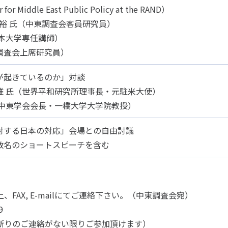
er for Middle East Public Policy at the RAND）
裕 氏（中東調査会客員研究員）
日本大学専任講師）
調査会上席研究員）
が起きているのか」対談
雄 氏（世界平和研究所理事長・元駐米大使）
本中東学会会長・一橋大学大学院教授）
対する日本の対応」会場との自由討議
数名のショートスピーチを含む
AX, E-mailにてご連絡下さい。（中東調査会宛）
9
断りのご連絡がない限りご参加頂けます）