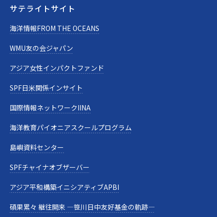
サテライトサイト
海洋情報FROM THE OCEANS
WMU友の会ジャパン
アジア女性インパクトファンド
SPF日米関係インサイト
国際情報ネットワークIINA
海洋教育パイオニアスクールプログラム
島嶼資料センター
SPFチャイナオブザーバー
アジア平和構築イニシアティブAPBI
碩果累々 継往開来 —笹川日中友好基金の軌跡—