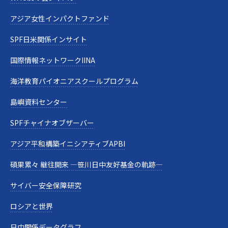
アジア女性インパクトファンド
SPF日米関係インサイト
国際情報ネットワークIINA
海洋教育パイオニアスクールプログラム
島嶼資料センター
SPFチャイナオブザーバー
アジア平和構築イニシアティブAPBI
碩果累々 継往開来 —笹川日中友好基金の軌跡—
サイバー安全保障研究
ロシアと世界
日中関係データグラフ