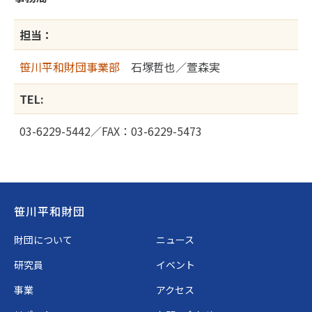
担当：
笹川平和財団事業部
石塚哲也／萱森実
TEL:
03-6229-5442／FAX：03-6229-5473
Footer
笹川平和財団
財団について
ニュース
研究員
イベント
事業
アクセス