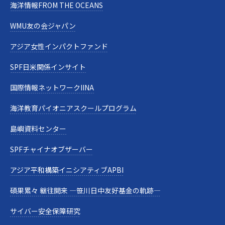
海洋情報FROM THE OCEANS
WMU友の会ジャパン
アジア女性インパクトファンド
SPF日米関係インサイト
国際情報ネットワークIINA
海洋教育パイオニアスクールプログラム
島嶼資料センター
SPFチャイナオブザーバー
アジア平和構築イニシアティブAPBI
碩果累々 継往開来 —笹川日中友好基金の軌跡—
サイバー安全保障研究