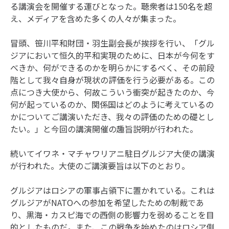
る講演会を開催する運びとなった。聴衆者は150名を超
え、メディアを含めた多くの人々が集まった。
冒頭、笹川平和財団・羽生副会長が挨拶を行い、「グル
ジアにおいて恒久的平和実現のために、日本が今何をす
べきか、何ができるのかを明らかにするべく、その前段
階として我々自身が現状の評価を行う必要がある。この
点につき大使から、何故こういう衝突が起きたのか、今
何が起っているのか、関係国はどのように考えているの
かについてご講演いただき、我々の評価のための礎とし
たい。」と今回の講演開催の趣旨説明が行われた。
続いてイワネ・マチャワリアニ駐日グルジア大使の講演
が行われた。大使のご講演要旨は以下のとおり。
グルジアはロシアの軍事占領下に置かれている。これは
グルジアがNATOへの参加を希望したための制裁であ
り、黒海・カスピ海での西側の影響力を弱めることを目
的としたものだ。また、この戦争を始めたのはロシア側