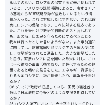
るはずのない、ロシア軍の保有する武器が使われて
いると。アメリカの諜報活動によると、南オセチア
の基地から58軍戦略部隊が侵攻しているという情
報が入った。これに対応したにすぎない、これは確
実にロシアの侵略であり、これに対する反応であっ
た。これを後付けで政治的判断のミスと言われて
も、あの時、自国民を守るためにするべきことを
我々は行ったとしか言いようがない。また事前通知
に関しては、欧米諸国や駐グルジアの各国大使に対
し、攻撃がなされたと通告した。大きな衝撃だった
と思う。直接ロシアに話を聞いた欧米に対し、これ
は平和維持の軍事活動であり、沈静化するための処
置であると嘯いた発言をした。エネルギー資源あふ
れる大国ロシアに、誰が挑発したり、戦争を仕掛け
るか？
Q6.グルジア政府が把握している、国民の犠牲者の
数は？日本政府に今後どのような支援を期待してい
るか？
A6.ロシア占領下において、赤十字もＵＮＨＣＲも