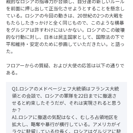
裁的なロシアの指導力が台頭し、自分達の新しいルール
を前面に押し出して正当化させようとすることを懸念し
ている。ロシアの今回の動きは、20世紀の2つの大戦を
もたらしたきっかけと全く同じもので、このような横暴
をグルジアは許すわけにはいかない。ロシアのこの破壊
的な行動に対し、日本は民主国家として、国際法の下で
平和維持・安定のために参画していただきたい。と語っ
た。
フロアーからの質疑、および大使の応答は以下の通りで
ある。
Q1.ロシアのメドベージェフ大統領はフランス大統
領との会談で、ロシアの軍隊を22日までに撤退さ
せると約束したそうだが、それは実現されると思う
か？
A1.ロシアに撤退の気配はなく、むしろ占領地区を
拡大し、略奪や暴行が横行している。アメリカがイ
ラクに駐留している位長く、ロシアはグルジアに駐