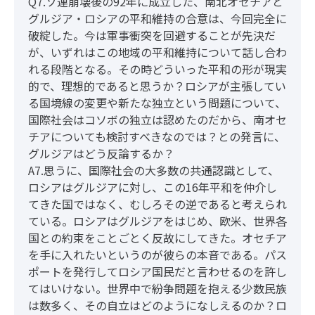
Q7.ソ連崩壊後の92年に成立した、南北オセチアと
グルジア・ロシアの平和維持の合意は、今回完全に
破綻した。今は軍事衝突を回避することが先決だ
が、いずれはこの地域の平和維持について話し合わ
れる段階となる。その時どういった平和の形が現実
的で、理想的であると思うか？ロシアが主張してい
る国境線の変更や新たな独立という問題について、
国際社会はコソボの独立は認めたのだから、南オセ
チアについても検討すべきなのでは？との発言に、
グルジアはどう反論するか？
A7.思うに、国際社会の大多数の共通認識として、
ロシアはグルジアに対し、この16年平和を仲介し
てきた国ではなく、むしろその逆であると考えられ
ている。ロシアはグルジアをはじめ、欧米、世界各
国との約束をことごとく反故にしてきた。オセチア
を手に入れたいというのが彼らの本音である。パス
ポートを発行してロシア国民だと言わせるのを許し
てはいけない。世界中で紛争問題を抱える少数民族
は数多く、その自立はどのようになしえるのか？ロ