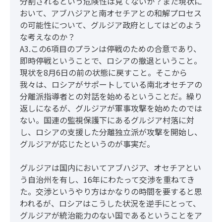
分割されるという危険性は見てないか？また現状に
おいて、アブハジアと南オセチアとの和解プロセス
の可能性について、グルジア政府としてはどのよう
な考えなのか？
A3.この6項目のプランは停戦のための合意であり、
即時停戦ということで、ロシアの撤退ということ。
現状を8月6日の前の状態に戻すこと。そこから
我々は、ロシアがサポートしている南北オセチアの
分離派指導者との対話を始めるということだ。繰り
返しになるが、グルジアが軍事攻撃を始めたのでは
ない。国連の監視保護下にあるグルジア村落に対
し、ロシアの支援した分離独立派が攻撃を開始し、
グルジアが応じたというのが事実だ。
グルジアは国内においてアブハジア、オセチアとい
う自治州を有し、16年にわたって交渉を重ねてき
た。交渉というやり方はかなりの時間を要すると思
われるが、ロシアはこうした状況を逆手にとって、
グルジアが統治能力のない国であるということをア