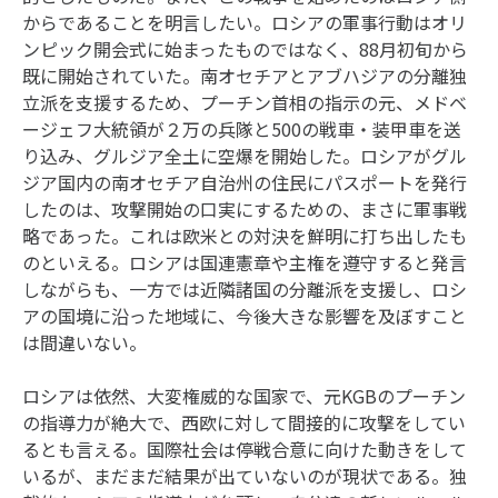
からであることを明言したい。ロシアの軍事行動はオリ
ンピック開会式に始まったものではなく、88月初旬から
既に開始されていた。南オセチアとアブハジアの分離独
立派を支援するため、プーチン首相の指示の元、メドベ
ージェフ大統領が２万の兵隊と500の戦車・装甲車を送
り込み、グルジア全土に空爆を開始した。ロシアがグル
ジア国内の南オセチア自治州の住民にパスポートを発行
したのは、攻撃開始の口実にするための、まさに軍事戦
略であった。これは欧米との対決を鮮明に打ち出したも
のといえる。ロシアは国連憲章や主権を遵守すると発言
しながらも、一方では近隣諸国の分離派を支援し、ロシ
アの国境に沿った地域に、今後大きな影響を及ぼすこと
は間違いない。
ロシアは依然、大変権威的な国家で、元KGBのプーチン
の指導力が絶大で、西欧に対して間接的に攻撃をしてい
るとも言える。国際社会は停戦合意に向けた動きをして
いるが、まだまだ結果が出ていないのが現状である。独