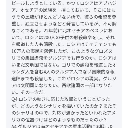
ピールしようとしている。かつてロシアはアブハジ
ア、オセチアの民族を一掃しておいて、そこにはも
うその民族がほとんどいない所で、彼らの希望を尊
重し、独立させようなどと発言しているが、不可解
なことである。22年前に北オセチアのべスラにお
いて、ロシアは200人の子供の射殺命令をし、それ
を報道した人も暗殺した。ロシアはチェチェンでも
10万人の市民を殺害したが、このようなグロズヌ
リでの集団虐殺をグルジアでも行うのか。ロシアは
いまだ文明国ではない。ゴリでの虐殺を報道したオ
ランダ人を含む4人のグルジア人でない国際的な報
道陣までも殺害した。これがロシアの現実。グルジ
アは文明国になりたい、西欧諸国の一部になりた
い。その一念だ。
Q4.ロシアの動きに応じた攻撃ということだった
が、どのようなシナリオを描いていたのか？またそ
のシナリオの中で、対応が遅かったといわれたアメ
リカの位置づけはどのようなものだったのか？
A4.グルジアは南オセチアでの軍事活動に応戦した