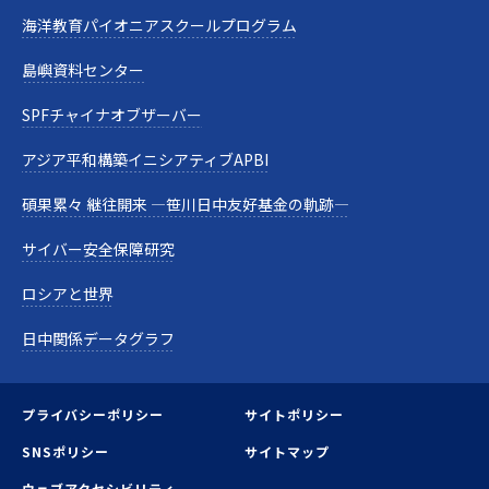
海洋教育パイオニアスクールプログラム
島嶼資料センター
SPFチャイナオブザーバー
アジア平和構築イニシアティブAPBI
碩果累々 継往開来 —笹川日中友好基金の軌跡—
サイバー安全保障研究
ロシアと世界
日中関係データグラフ
プライバシーポリシー
サイトポリシー
SNSポリシー
サイトマップ
ウェブアクセシビリティ