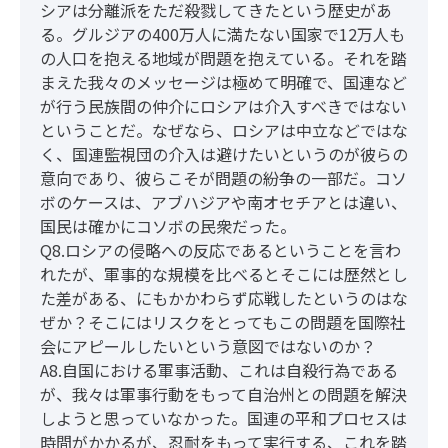
シアは分離派をただ殺戮してきたという歴史があ
る。グルジアの400万人に満たない国家で12万人も
の人口を抱える地域が問題を抱えている。それを踏
まえた我々のメッセージは極めて明確で、国連など
が行う民族間の仲介にロシアは介入すべきではない
ということだ。なぜなら、ロシアは中立などではな
く、国連監視団の介入は避けたいというのが彼らの
意向であり、彼らこそが問題の紛争の一部だ。コソ
ボのケースは、アブハジアや南オセチアとは違い、
国民は確かにコソボの民衆だった。
Q8.ロシアの侵略への反応であるということを言わ
れたが、軍事的な規模を比べるとそこには歴然とし
た差がある、にもかかわらず応戦したというのはな
ぜか？そこにはリスクをとってもこの問題を国際社
会にアピールしたいという意図ではないのか？
A8.自国における軍事活動、これは自殺行為である
が、我々は軍事行動をもって自治州との問題を解決
しようと思っていなかった。国連の平和プロセスは
時間がかかるが、忍耐をもって実行する、これを踏