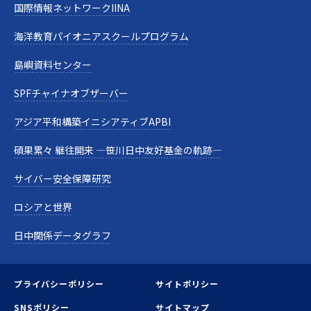
国際情報ネットワークIINA
海洋教育パイオニアスクールプログラム
島嶼資料センター
SPFチャイナオブザーバー
アジア平和構築イニシアティブAPBI
碩果累々 継往開来 —笹川日中友好基金の軌跡—
サイバー安全保障研究
ロシアと世界
日中関係データグラフ
プライバシーポリシー
サイトポリシー
SNSポリシー
サイトマップ