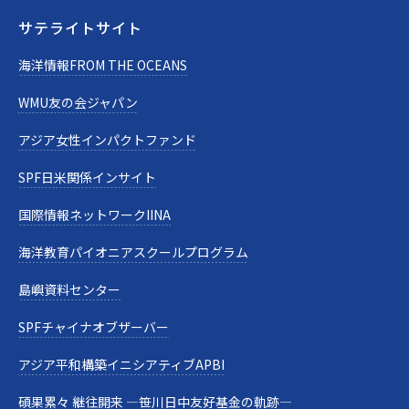
サテライトサイト
海洋情報FROM THE OCEANS
WMU友の会ジャパン
アジア女性インパクトファンド
SPF日米関係インサイト
国際情報ネットワークIINA
海洋教育パイオニアスクールプログラム
島嶼資料センター
SPFチャイナオブザーバー
アジア平和構築イニシアティブAPBI
碩果累々 継往開来 —笹川日中友好基金の軌跡—