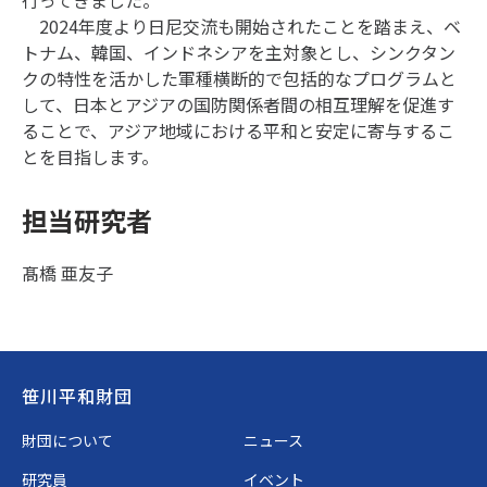
2024年度より日尼交流も開始されたことを踏まえ、ベ
トナム、韓国、インドネシアを主対象とし、シンクタン
クの特性を活かした軍種横断的で包括的なプログラムと
して、日本とアジアの国防関係者間の相互理解を促進す
ることで、アジア地域における平和と安定に寄与するこ
とを目指します。
担当研究者
髙橋 亜友子
Footer
笹川平和財団
財団について
ニュース
研究員
イベント