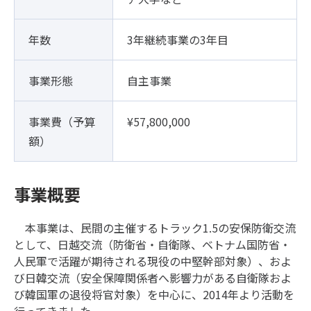
年数
3年継続事業の3年目
事業形態
自主事業
事業費（予算
¥57,800,000
額）
事業概要
本事業は、民間の主催するトラック1.5の安保防衛交流
として、日越交流（防衛省・自衛隊、ベトナム国防省・
人民軍で活躍が期待される現役の中堅幹部対象）、およ
び日韓交流（安全保障関係者へ影響力がある自衛隊およ
び韓国軍の退役将官対象）を中心に、2014年より活動を
行ってきました。