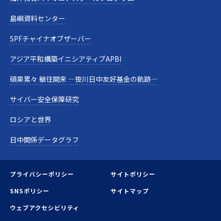
島嶼資料センター
SPFチャイナオブザーバー
アジア平和構築イニシアティブAPBI
碩果累々 継往開来 —笹川日中友好基金の軌跡—
サイバー安全保障研究
ロシアと世界
日中関係データグラフ
プライバシーポリシー
サイトポリシー
SNSポリシー
サイトマップ
ウェブアクセシビリティ