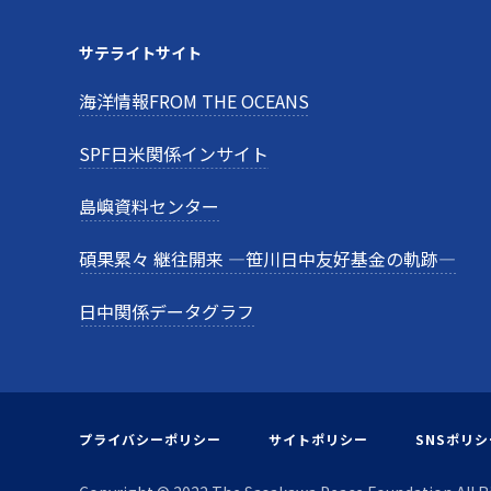
サテライトサイト
海洋情報FROM THE OCEANS
SPF日米関係インサイト
島嶼資料センター
碩果累々 継往開来 —笹川日中友好基金の軌跡—
日中関係データグラフ
プライバシーポリシー
サイトポリシー
SNSポリシ