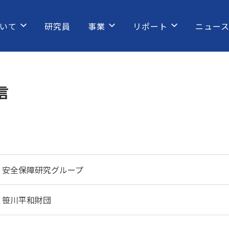
いて
研究員
事業
リポート
ニュー
信
安全保障研究グループ
笹川平和財団