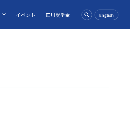
ス
イベント
笹川奨学金
English
Search