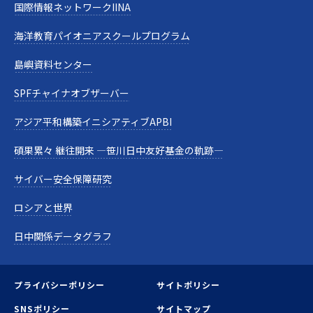
国際情報ネットワークIINA
海洋教育パイオニアスクールプログラム
島嶼資料センター
SPFチャイナオブザーバー
アジア平和構築イニシアティブAPBI
碩果累々 継往開来 —笹川日中友好基金の軌跡—
サイバー安全保障研究
ロシアと世界
日中関係データグラフ
プライバシーポリシー
サイトポリシー
SNSポリシー
サイトマップ