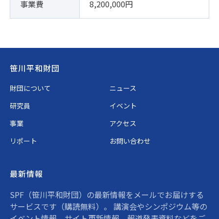
事業費
8,200,000円
Footer
笹川平和財団
財団について
ニュース
研究員
イベント
事業
アクセス
リポート
お問い合わせ
最新情報
SPF（笹川平和財団）の最新情報をメールでお届けする
サービスです（購読無料）。 講演会やシンポジウム等の
イベント情報、サイト更新情報、報道発表資料などをご