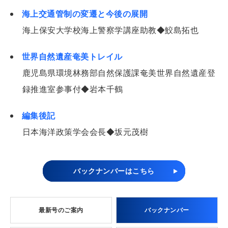
海上交通管制の変遷と今後の展開
海上保安大学校海上警察学講座助教◆鮫島拓也
世界自然遺産奄美トレイル
鹿児島県環境林務部自然保護課奄美世界自然遺産登
録推進室参事付◆岩本千鶴
編集後記
日本海洋政策学会会長◆坂元茂樹
バックナンバーはこちら
最新号のご案内
バックナンバー