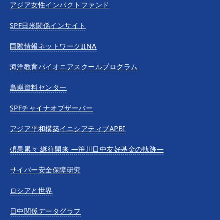
アジア女性インパクトファンド
SPF日米関係インサイト
国際情報ネットワークIINA
海洋教育パイオニアスクールプログラム
島嶼資料センター
SPFチャイナオブザーバー
アジア平和構築イニシアティブAPBI
碩果累々 継往開来 —笹川日中友好基金の軌跡—
サイバー安全保障研究
ロシアと世界
日中関係データグラフ