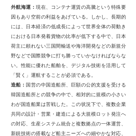
外航海運：
現在、コンテナ運賃の高騰という特殊要
因もあり空前の利益をあげている。しかし、長期的
には、日本経済の低成長によって世界全体の荷動き
における日本発着貨物の比率が低下する中で、日本
荷主に頼れない三国間輸送や海洋開発などの新規分
野などで国際競争に打ち勝っていかなければならな
い。性能に優れた船舶を、デジタル技術を活用して
「賢く」運航することが必須である。
造船：
国営の中国造船所、巨額の公的支援を受ける
韓国造船所との競争の中で、相対的に規模の小さい
わが国造船業は苦戦した。この状況下で、複数企業
共同の設計・営業・建造による大規模ロット発注へ
の対応、生産システム統合と複数拠点の一体運営、
新鋭技術の搭載など船主ニーズへの細やかな対応、