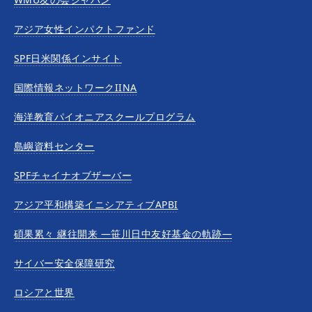
アジア女性インパクトファンド
SPF日米関係インサイト
国際情報ネットワークIINA
海洋教育パイオニアスクールプログラム
島嶼資料センター
SPFチャイナオブザーバー
アジア平和構築イニシアティブAPBI
碩果累々 継往開来 —笹川日中友好基金の軌跡—
サイバー安全保障研究
ロシアと世界