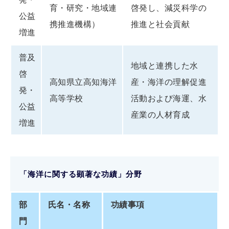
育・研究・地域連
啓発し、減災科学の
公益
携推進機構）
推進と社会貢献
増進
普及
地域と連携した水
啓
高知県立高知海洋
産・海洋の理解促進
発・
高等学校
活動および海運、水
公益
産業の人材育成
増進
「海洋に関する顕著な功績」分野
部
氏名・名称
功績事項
門