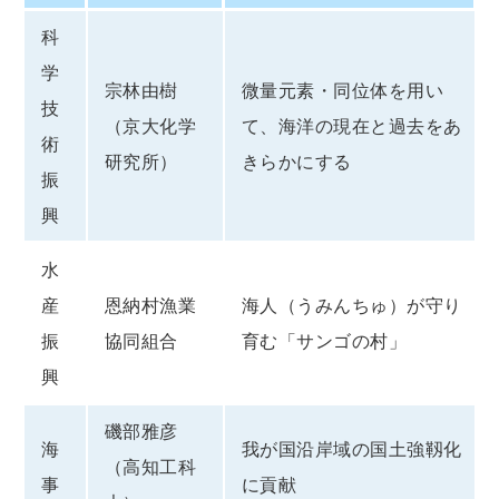
科
学
宗林由樹
微量元素・同位体を用い
技
（京大化学
て、海洋の現在と過去をあ
術
研究所）
きらかにする
振
興
水
産
恩納村漁業
海人（うみんちゅ）が守り
振
協同組合
育む「サンゴの村」
興
磯部雅彦
海
我が国沿岸域の国土強靱化
（高知工科
事
に貢献