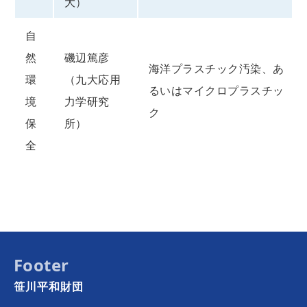
大）
自
然
磯辺篤彦
海洋プラスチック汚染、あ
環
（九大応用
るいはマイクロプラスチッ
境
力学研究
ク
保
所）
全
Footer
笹川平和財団