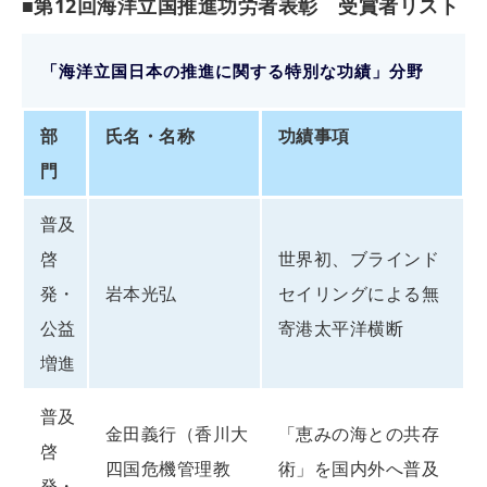
■第12回海洋立国推進功労者表彰 受賞者リスト
「海洋立国日本の推進に関する特別な功績」分野
部
氏名・名称
功績事項
門
普及
啓
世界初、ブラインド
発・
岩本光弘
セイリングによる無
公益
寄港太平洋横断
増進
普及
金田義行（香川大
「恵みの海との共存
啓
四国危機管理教
術」を国内外へ普及
発・