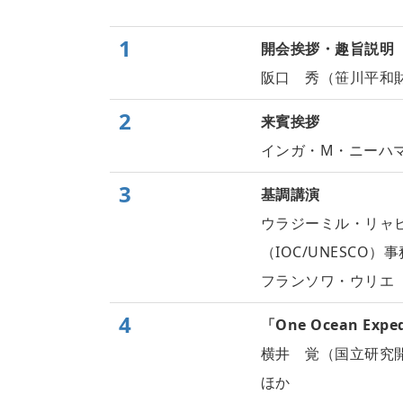
1
開会挨拶・趣旨説明
阪口 秀（笹川平和
2
来賓挨拶
インガ・M・ニーハ
3
基調講演
ウラジーミル・リャ
（IOC/UNESCO）
フランソワ・ウリエ（
4
「One Ocean Exp
横井 覚（国立研究開
ほか