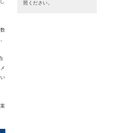
し
照ください。
手数
す。
合
たメ
願い
ご案