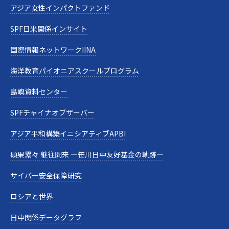
アジア女性インパクトファンド
SPF日米関係インサイト
国際情報ネットワークIINA
海洋教育パイオニアスクールプログラム
島嶼資料センター
SPFチャイナオブザーバー
アジア平和構築イニシアティブAPBI
碩果累々 継往開来 —笹川日中友好基金の軌跡—
サイバー安全保障研究
ロシアと世界
日中関係データグラフ