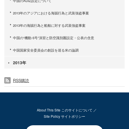
中国のADIZ設定について
2013年のアジアにおける海賊行為と武装強盗事案
2013年の海賊行為と船舶に対する武装強盗事案
中国の“機動-5号”演習と防空識別圏設定・公表の含意
中国国家安全委員会の創設を巡る米の論調
2013年
RSS購読
About This Site このサイトについて
Site Policy サイトポリシー