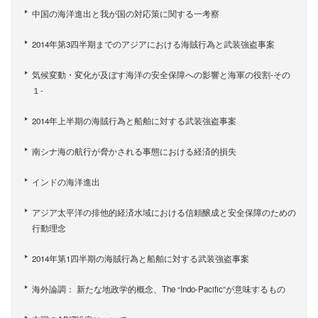
中国の海洋進出と我が国の対応策に関する一考察
2014年第3四半期までのアジアにおける海賊行為と武装強盗事案
気候変動・変化が及ぼす海洋の安全保障への影響と海軍の役割-その
１-
2014年上半期の海賊行為と船舶に対する武装強盗事案
南シナ海の航行が脅かされる事態における経済的損失
インドの海洋進出
アジア太平洋の排他的経済水域における信頼醸成と安全保障のための
行動理念
2014年第1四半期の海賊行為と船舶に対する武装強盗事案
海外論調： 新たな地政学的概念、The “Indo-Pacific”が意味するもの