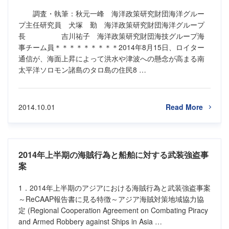
調査・執筆：秋元一峰 海洋政策研究財団海洋グルー
プ主任研究員 犬塚 勤 海洋政策研究財団海洋グループ
長 吉川祐子 海洋政策研究財団海技グループ海
事チーム員＊＊＊＊＊＊＊＊＊2014年8月15日、ロイター
通信が、海面上昇によって洪水や津波への懸念が高まる南
太平洋ソロモン諸島のタロ島の住民8 …
2014.10.01
Read More
2014年上半期の海賊行為と船舶に対する武装強盗事
案
1．2014年上半期のアジアにおける海賊行為と武装強盗事案
～ReCAAP報告書に見る特徴～アジア海賊対策地域協力協
定 (Regional Cooperation Agreement on Combating Piracy
and Armed Robbery against Ships in Asia …