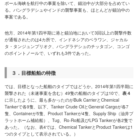
ポール海峡を航行中の事案を除いて、錨泊中が大部分を占めてい
る。バングラデシュやインドの襲撃事案も、ほとんどが錨泊中の
事案である。
他方、2014年第1四半期に港と錨泊地において3回以上の襲撃件数
が通報されたのは4カ所で、インドネシアのベラワン、ジャカル
タ・タンジュンプリオク、バングラデシュのチッタゴン、コンゴ
のポイントノールで、いずれも3件であった。
３．目標船舶の特徴
では、目標となった船舶のタイプではどうか。2014年第1四半期に
襲撃された（未遂事案を含む）49隻の船舶のタイプは10で、
表４
に示したように、最も多かったのがBulk CarrierとChemical
Tankerで各9隻、以下、Tanker Crude OilとGeneral Cargoが各7
隻、Containerが5隻、Product Tankerが4隻、Supply Ship（油井プ
ラットホーム補給船）、Tug、Ro-Ro船及びLPG Tankerが各2隻で
あった。（なお、表4では、Chemical TankerとProduct Tankerは1
つのタイプとして表示されている。）