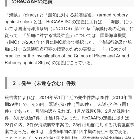
のReCAAP
の定義
「海賊」 (piracy) と「船舶に対する武装強盗」 (armed robbery
against ships) とは、ReCAAP ISCの定義によれば、「海賊」につ
いては国連海洋法条約（UNCLOS）第101条「海賊行為の定義」に
従って、「船舶に対する武装強盗」については、国際海事機関
（IMO）が2001年11月にIMO総会で採択した、「海賊行為及び船
舶に対する武装強盗犯罪の捜査のための実務コード」(Code of
practice for the Investigation of the Crimes of Piracy and Armed
Robbery against Ships) の定義に従っている。
２．発生（未遂を含む）件数
報告書によれば、2014年第1四半期の発生件数は28件（2013年同
期29件）で、その内、既遂が27件（同28件）、未遂が1件（同1
件）であった。月間内訳を見れば、1月が既遂6件、2月が既遂14
件、3月が既遂7件、未遂1件であった。ReCAAPの定義に従えば、
28件の内、3件が海賊襲撃事案で、25件は船舶に対する武装強盗事
案であった。
表１
は、過去5年間の第1四半期の発生件数である。
これによれば、2012年第1四半期以降、発生件数の減少傾向が続い