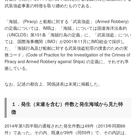
武装強盗事案の特徴を取り纏めたものである。
「海賊」 (Piracy) と船舶に対する「武装強盗」 (Armed Robbery)
の定義については、IMBは、「海賊」については国連海洋法条約
（UNCLOS）第101条「海賊行為の定義」に、「武装強盗」につい
ては、国際海事機関（IMO）が2001年11月にIMO総会で採択し
た、「海賊行為及び船舶に対する武装強盗犯罪の捜査のための実
務コード」(Code of Practice for the Investigation of the Crimes of
Piracy and Armed Robbery against Ships) の定義に、それぞれ準
拠している。
なお、記述の都合上、関係諸表は末尾に掲載した。
１．発生（未遂を含む）件数と発生海域から見た特
徴
2014年第1四半期の通報された発生件数は49件（2013年同期66
件）であった。その内、既遂が39件（同55件）で、その内訳は、