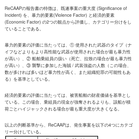
ReCAAPの報告書の特徴は、既遂事案の重大度 (Significance of
Incident) を、暴力的要素(Violence Factor) と経済的要素
(Economic Factor) の2つの観点から評価し、カテゴリー分けをし
ていることである。
暴力的要素の評価に当たっては、① 使用された武器のタイプ（ナ
イフなどよりもより高性能な武器が使用された場合が最も暴力性
が高い）、② 船舶乗組員の扱い（死亡、拉致の場合が最も暴力性
が高い）、③ 襲撃に参加した海賊 / 武装強盗の人数（この場合、
数が多ければ多いほど暴力性が高く、また組織犯罪の可能性もあ
る）を基準としている。
経済的要素の評価に当たっては、被害船舶の財産価値を基準とし
ている。この場合、乗組員の現金が強奪されるよりも、該船が積
荷ごとハイジャックされる場合が最も重大度が大きくなる。
以上の判断基準から、ReCAAPは、発生事案を以下の4つにカテゴ
リー分けしている。