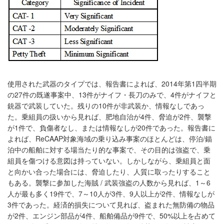
使用された武器のタイプでは、報告書によれば、2014年第1四半期
の27件の既遂事案中、13件がナイフ・長刀のみで、4件がナイフと
銃器で武装していた。残りの10件が非武装か、情報なしであっ
た。乗組員の扱いから見れば、肥地自治が4件、脅迫が2件、襲撃
が1件で、負傷者なし、または情報なしが20件であった。報告書に
よれば、ReCAAP対象海域の乗り込み事案のほとんどは、停泊/錨
泊中の船舶に対する場当たり的な事案で、その目的は強盗で、乗
組員を傷つける意図は持っていない。しかしながら、乗組員と面
と向かい合った場合には、脅迫したり、人質に取ったりすること
もある。襲撃に参加した海賊 / 武装強盗の人数から見れば、1～6
人が最も多く19件で、7～10人が3件、9人以上が2件、情報なしが
3件であった。経済的損失について見れば、盗まれた無防備の物品
が2件、エンジン部品が4件、船舶備品が9件で、50%以上を占めて