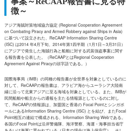
事案
～
ReCAAP
報告書に見る特
徴～
アジア海賊対策地域協力協定 (Regional Cooperation Agreement
on Combating Piracy and Armed Robbery against Ships in Asia)
に基づいて設立された、ReCAAP Information Sharing Centre
(ISC) は2014 年4月下旬、2014年第1四半期（1月1日～3月31日）
にアジアで発生した海賊行為と船舶に対する武装強盗事案に関す
る報告書を公表した。（ReCAAPとはRegional Cooperation
Agreement Against Piracyの頭字語である。）
国際海事局（IMB）の同種の報告書が全世界を対象としているのに
対して、ReCAAPの報告書は、アラビア海からユーラシア大陸南
縁に沿って北東アジアに至る海域を対象としている。また、IMBが
民間船舶や船主からの通報を主たる情報源としているのに対し
て、ReCAAPの情報源は、加盟国と香港の Focal Pointとシンガポ
ールにあるInformation Sharing Centre (ISC) とを結び、またFocal
Point相互の連結で構成される、Information Sharing Webである。
各国のFocal Pointは沿岸警備隊、海洋警察、海運・海事担当省庁
あるいは海軍に置かれている（日本の場合は海上保安庁）。そし