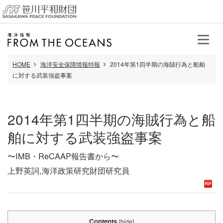
HOME
海洋安全保障情報特報
2014年第1四半期の海賊行為と船舶
に対する武装強盗事案
2014年第1四半期の海賊行為と船
舶に対する武装強盗事案
〜IMB・ReCAAP報告書から〜
上野英詞,海洋政策研究財団研究員
Contents
[
hide
]