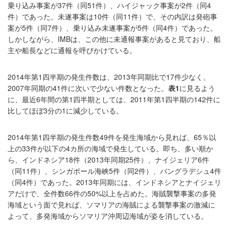
乗り込み事案が37件（同51件）、ハイジャック事案が2件（同4
件）であった。未遂事案は10件（同11件）で、その内訳は発砲事
案が5件（同7件）、乗り込み未遂事案が5件（同4件）であった。
しかしながら、IMBは、この他に未通報事案があると見ており、船
主や船長などに通報を呼びかけている。
2014年第1四半期の発生件数は、2013年同期比で17件少なく、
2007年同期の41件に次いで少ない件数となった。
表
1
に見るよう
に、最近6年間の第1四半期としては、2011年第1四半期の142件に
比してほぼ3分の1に減少している。
2014年第1四半期の発生件数49件を発生海域から見れば、65％以
上の33件が以下の4カ所の海域で発生している。即ち、多い順か
ら、インドネシア18件（2013年同期25件）、ナイジェリア6件
（同11件）、シンガポール海峡5件（同2件）、バングラデシュ4件
（同4件）であった。2013年同期には、インドネシアとナイジェリ
アだけで、全件数66件の50%以上を占めた。海賊襲撃事案の多発
海域という面で見れば、ソマリアの海賊による襲撃事案の激減に
よって、多発海域からソマリア沖周辺海域が姿を消している。