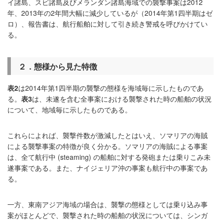
イ諸島、スビ諸島及びメランダン諸島海域での襲撃事案は2012
年、2013年の2年間大幅に減少しているが（2014年第1四半期はゼ
ロ）、報告書は、航行船舶に対して引き続き警戒を呼びかけてい
る。
２．態様から見た特徴
表2
は2014年第1四半期の襲撃の態様を海域毎に示したものであ
る。
表
3
は、未遂を含む全事案における襲撃された時の船舶の状況
について、地域毎に示したものである。
これらによれば、襲撃件数が激減したとはいえ、ソマリアの海賊
による襲撃事案の特徴が良く分かる。ソマリアの海賊による事案
は、全て航行中 (steaming) の船舶に対する発砲または乗りこみ未
遂事案である。また、ナイジェリア沖の事案も航行中の事案であ
る。
一方、東南アジア海域の場合は、襲撃の態様としては乗り込み事
案がほとんどで、襲撃された時の船舶の状況については、シンガ