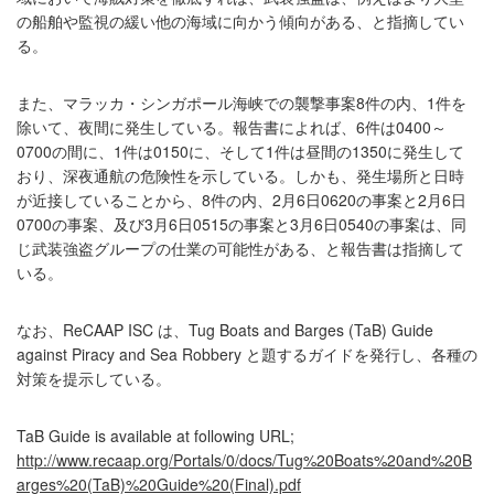
の船舶や監視の緩い他の海域に向かう傾向がある、と指摘してい
る。
また、マラッカ・シンガポール海峡での襲撃事案8件の内、1件を
除いて、夜間に発生している。報告書によれば、6件は0400～
0700の間に、1件は0150に、そして1件は昼間の1350に発生して
おり、深夜通航の危険性を示している。しかも、発生場所と日時
が近接していることから、8件の内、2月6日0620の事案と2月6日
0700の事案、及び3月6日0515の事案と3月6日0540の事案は、同
じ武装強盗グループの仕業の可能性がある、と報告書は指摘して
いる。
なお、ReCAAP ISC は、Tug Boats and Barges (TaB) Guide
against Piracy and Sea Robbery と題するガイドを発行し、各種の
対策を提示している。
TaB Guide is available at following URL;
http://www.recaap.org/Portals/0/docs/Tug%20Boats%20and%20B
arges%20(TaB)%20Guide%20(Final).pdf