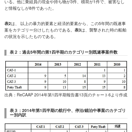
いる。他に乗組員の現金や持ち物が3件、積荷が1件で、被害なし
と情報なしが8件であった。
表
2
は、 以上の暴力的要素と経済的要素から、この5年間の既遂事
案をカテゴリー分けしたものである。
表
3
は、襲撃された時の船舶
の状況を示したものである。
表２：過去5
年間の第1
四半期のカテゴリー別既遂事案件数
出典：ReCAAP 2014年第1四半期報告書13頁のチャート6より作成
表３：2014
年第1
四半期の航行中、停泊/
錨泊中事案のカテゴリ
ー別内訳