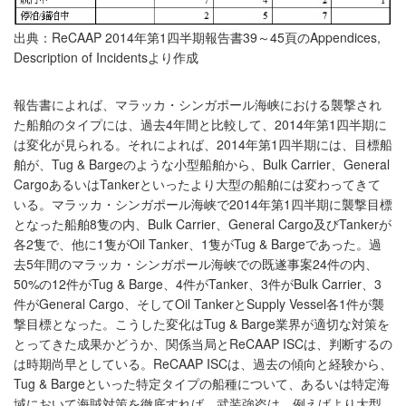
出典：ReCAAP 2014年第1四半期報告書39～45頁のAppendices,
Description of Incidentsより作成
報告書によれば、マラッカ・シンガポール海峡における襲撃され
た船舶のタイプには、過去4年間と比較して、2014年第1四半期に
は変化が見られる。それによれば、2014年第1四半期には、目標船
舶が、Tug & Bargeのような小型船舶から、Bulk Carrier、General
CargoあるいはTankerといったより大型の船舶には変わってきて
いる。マラッカ・シンガポール海峡で2014年第1四半期に襲撃目標
となった船舶8隻の内、Bulk Carrier、General Cargo及びTankerが
各2隻で、他に1隻がOil Tanker、1隻がTug & Bargeであった。過
去5年間のマラッカ・シンガポール海峡での既遂事案24件の内、
50%の12件がTug & Barge、4件がTanker、3件がBulk Carrier、3
件がGeneral Cargo、そしてOil TankerとSupply Vessel各1件が襲
撃目標となった。こうした変化はTug & Barge業界が適切な対策を
とってきた成果かどうか、関係当局とReCAAP ISCは、判断するの
は時期尚早としている。ReCAAP ISCは、過去の傾向と経験から、
Tug & Bargeといった特定タイプの船種について、あるいは特定海
域において海賊対策を徹底すれば、武装強盗は、例えばより大型