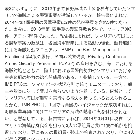
表
2に示すように、2012年まで多発海域の上位を独占していたソマ
リアの海賊による襲撃事案が激減しているが、報告書によれば、
2014年第1四半期の襲撃事案は2件の発砲事案を含め5件であっ
た。因みに、2013年第1四半期の襲撃件数も5件で、ソマリア沖3
件、アデン湾2件であった。報告書によれば、ソマリアの海賊によ
る襲撃事案の激減は、各国海軍部隊による活動の強化、航行船舶
による海賊対処マニュアル、BMP (The Best Management
Practices) 第4版の履行、民間武装警備員 (Privately Contracted
Armed Security Personnel: PCASP) の雇用を含む、海上における
海賊対処とともに、陸上における国際的努力やソマリアにおける
中央政府の努力の総合的成果である、と指摘している。一方で、
IMB PRCは、ソマリア沖の状況を引き続きモニターしており、船
主や船長に対して警戒を怠らないよう注意している。依然として
ソマリアの海賊が襲撃を実行する能力を持っていると見られるこ
とから、IMB PRCは、1回でも商船のハイジャックが成功すれば、
海賊稼業再開に向けてソマリアの海賊の熱意に火を付けかねな
い、と懸念している。報告書によれば、2014年3月31日現在、ソ
マリアの海賊は身代金を狙って3人の乗組員と共に1隻の船舶を拘
留しており、更に49人の乗組員が陸上で拘束されており、他に4人
が行方不明となっている。