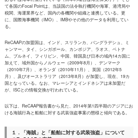
て各国のFocal Pointは、当該国の法令執行機関や海軍、港湾局や
税関、海運業界など、国内の各機関や組織と連携している。更
に、国際海事機関（IMO）、IMBやその他のデータを利用してい
る。
ReCAAPの加盟国は、インド、スリランカ、バングラデシュ、ミ
ャンマー、タイ、シンガポール、カンボジア、ラオス、ベトナ
ム、ブルネイ、フィリピン、中国、韓国及び日本の域内14カ国に
加えて、域外国からノルウェー（2009年8月）、デンマーク
（2010年7月）、オランダ（2010年11月）、英国（2012年5
月）、及びオーストラリア（2013年8月）が加盟し、現在、19カ
国となっている。なお、マレーシアとインドネシアは未加盟だ
が、ISCとの情報交換が行われている。
以下は、ReCAAP報告書から見た、2014年第1四半期のアジアにお
ける海賊行為と船舶に対する武装強盗事案の態様と傾向である。
１．「海賊」と「船舶に対する武装強盗」について