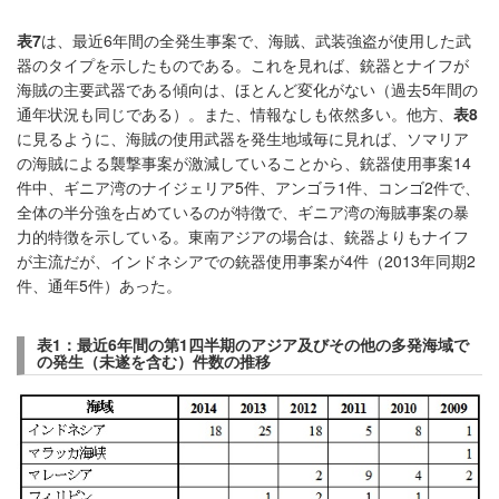
表
7
は、最近6年間の全発生事案で、海賊、武装強盗が使用した武
器のタイプを示したものである。これを見れば、銃器とナイフが
海賊の主要武器である傾向は、ほとんど変化がない（過去5年間の
通年状況も同じである）。また、情報なしも依然多い。他方、
表
8
に見るように、海賊の使用武器を発生地域毎に見れば、ソマリア
の海賊による襲撃事案が激減していることから、銃器使用事案14
件中、ギニア湾のナイジェリア5件、アンゴラ1件、コンゴ2件で、
全体の半分強を占めているのが特徴で、ギニア湾の海賊事案の暴
力的特徴を示している。東南アジアの場合は、銃器よりもナイフ
が主流だが、インドネシアでの銃器使用事案が4件（2013年同期2
件、通年5件）あった。
表1
：最近6
年間の第
1
四半期のアジア及びその他の多発海域で
の発生（未遂を含む）件数の推移