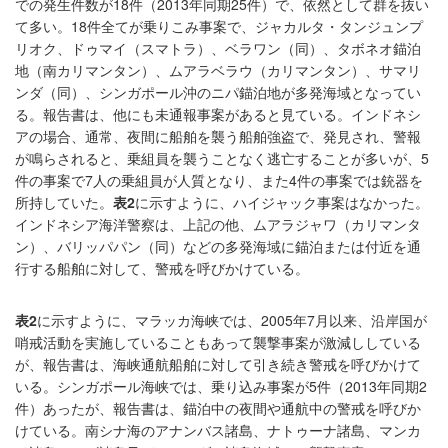
での発生件数が18件（2013年同期25件）で、依然として群を抜い
て多い。18件全てが乗りこみ事案で、ジャカルタ・タンジュンプ
リオク、ドゥマイ（スマトラ）、ベラワン（同）、タボネオ錨泊
地（南カリマンタン）、ムアラベラウ（カリマンタン）、サマリ
ンダ（同）、シンガポール沖のニパ錨泊地が多発海域となってい
る。報告書は、他にも未通報事案があると見ている。インドネシ
アの場合、通常、夜間に船舶を襲う船舶強盗で、発見され、警報
が鳴らされると、乗組員を襲うことなく逃亡することが多いが、5
件の事案で7人の乗組員が人質となり、また4件の事案では銃器を
所持していた。
表
2
に示すように、ハイジャック事案はなかった。
インドネシア海洋警察は、上記の他、ムアラジャワ（カリマンタ
ン）、バリッパパン（同）などの多発海域に錨泊または付近を通
行する船舶に対して、警戒を呼びかけている。
表
2
に示すように、マラッカ海峡では、2005年7月以来、沿岸国が
哨戒活動を実施していることもあって襲撃事案が激減ししている
が、報告書は、海峡通航船舶に対して引き続き警戒を呼びかけて
いる。シンガポール海峡では、乗り込み事案が5件（2013年同期2
件）あったが、報告書は、錨泊中の夜間や通航中の警戒を呼びか
けている。南シナ海のアナンバス諸島、ナトゥーナ諸島、マンカ