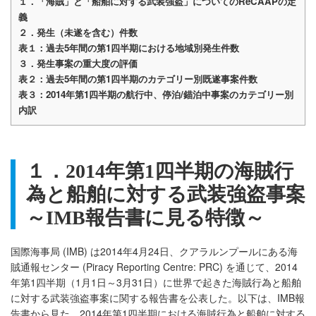
１．「海賊」と「船舶に対する武装強盗」についてのReCAAP
の定
義
２．発生（未遂を含む）件数
表１：過去5
年間の第1
四半期における地域別発生件数
３．発生事案の重大度の評価
表２：過去5
年間の第1
四半期のカテゴリー別既遂事案件数
表３：2014
年第1
四半期の航行中、停泊/
錨泊中事案のカテゴリー別
内訳
１．2014
年第
1
四半期の海賊行
為と船舶に対する武装強盗事案
～
IMB
報告
書に見る特徴～
国際海事局 (IMB) は2014年4月24日、クアラルンプールにある海
賊通報センター (Piracy Reporting Centre: PRC) を通じて、2014
年第1四半期（1月1日～3月31日）に世界で起きた海賊行為と船舶
に対する武装強盗事案に関する報告書を公表した。以下は、IMB報
告書から見た、2014年第1四半期における海賊行為と船舶に対する