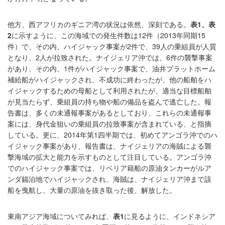
他方、西アフリカのギニア湾の状況は依然、深刻である。
表
1
、表
2
に示すように、この海域での発生件数は12件（2013年同期15
件）で、その内、ハイジャック事案が2件で、39人の乗組員が人質
となり、2人が拉致された。ナイジェリア沖では、6件の襲撃事案
があり、その内、1件がハイジャック事案で、油井プラットホーム
補給船がハイジャックされ、不成功に終わったが、他の船舶をハ
イジャックするための母船として利用されたが、適当な目標船舶
が見当たらず、乗組員の持ち物や船の備品を盗んで逃亡した。報
告書は、多くの未通報事案があるとしており、これらの未通報事
案には、身代金狙いの乗組員の拉致事案が含まれている、と指摘
している。更に、2014年第1四半期では、初めてアンゴラ沖でのハ
イジャック事案があり、報告書は、ナイジェリアの海賊による襲
撃海域の拡大と能力を示すものとして注目している。アンゴラ沖
でのハイジャック事案では、リベリア籍船の原油タンカーがルア
ンダ錨泊地でハイジャックされ、海賊は、ナイジェリア沖まで該
船を曳航し、大量の原油を抜き取った後、解放した。
東南アジア海域についてみれば、
表
1
に見るように、インドネシア