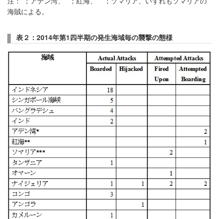
注：*；アデン湾、**；紅海、***；ソマリア、いずれもソマリアの
海賊による。
表２：
2014
年第
1
四半期の発生海域毎の襲撃の態様