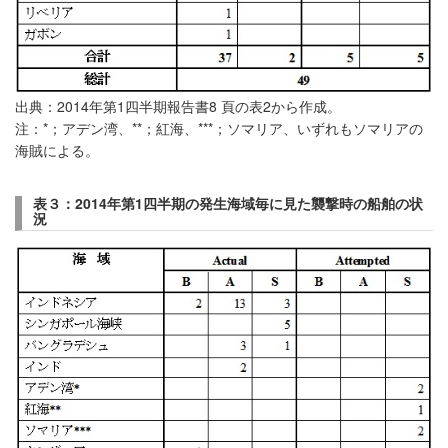
出典：2014年第1四半期報告書8 頁の表2から作成。
注：*；アデン湾、**；紅海、***；ソマリア、いずれもソマリアの
海賊による。
表３：2014
年第
1
四半期の発生海域毎に見た襲撃時の船舶の状
況