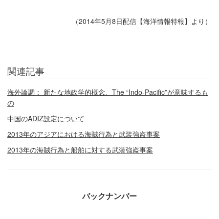
（2014年5月8日配信【海洋情報特報】より）
関連記事
海外論調： 新たな地政学的概念、The “Indo-Pacific”が意味するも
の
中国のADIZ設定について
2013年のアジアにおける海賊行為と武装強盗事案
2013年の海賊行為と船舶に対する武装強盗事案
バックナンバー