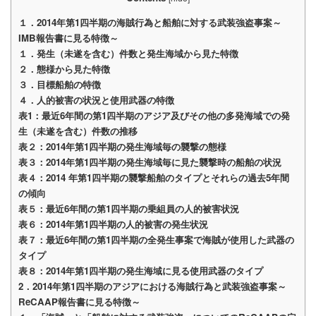
１．2014
年第
1
四半期の海賊行為と船舶に対する武装強盗事案
～
IMB
報告
書に見る特徴～
１．発生（未遂を含む）件数と発生海域から見た特徴
２．態様から見た特徴
３．目標船舶の特徴
４．人的被害の状況と使用武器の特徴
表1
：最近6
年間の第
1
四半期のアジア及びその他の多発海域での発
生（未遂を含む）件数の推移
表２：
2014
年第
1
四半期の発生海域毎の襲撃の態様
表３：2014
年第
1
四半期の発生海域毎に見た襲撃時の船舶の状況
表４：2014
年第1
四半期の襲撃船舶のタイプとそれらの過去5
年間
の傾向
表５：最近6
年間の第
1
四半期の乗組員の人的被害状況
表６：2014
年第
1
四半期の人的被害の発生状況
表７：最近
6
年間の第
1
四半期の全発生事案で海賊が使用した武器の
タイプ
表８：2014
年第1
四半期の発生
海域に見る使用武器のタイプ
2
．
2014
年第
1
四半期のアジアにおける海賊行為と武装強盗事案
～
ReCAAP
報告書に見る特徴～