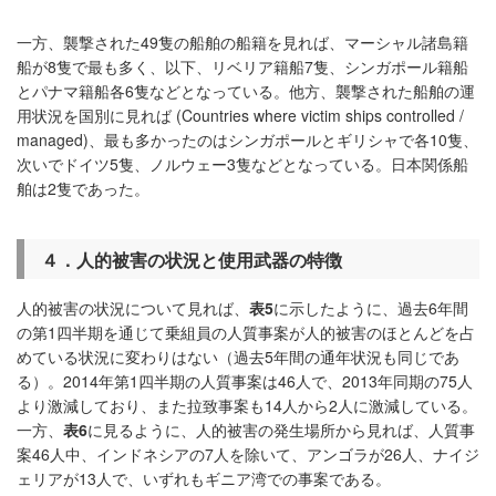
一方、襲撃された49隻の船舶の船籍を見れば、マーシャル諸島籍
船が8隻で最も多く、以下、リベリア籍船7隻、シンガポール籍船
とパナマ籍船各6隻などとなっている。他方、襲撃された船舶の運
用状況を国別に見れば (Countries where victim ships controlled /
managed)、最も多かったのはシンガポールとギリシャで各10隻、
次いでドイツ5隻、ノルウェー3隻などとなっている。日本関係船
舶は2隻であった。
４．人的被害の状況と使用武器の特徴
人的被害の状況について見れば、
表
5
に示したように、過去6年間
の第1四半期を通じて乗組員の人質事案が人的被害のほとんどを占
めている状況に変わりはない（過去5年間の通年状況も同じであ
る）。2014年第1四半期の人質事案は46人で、2013年同期の75人
より激減しており、また拉致事案も14人から2人に激減している。
一方、
表
6
に見るように、人的被害の発生場所から見れば、人質事
案46人中、インドネシアの7人を除いて、アンゴラが26人、ナイジ
ェリアが13人で、いずれもギニア湾での事案である。