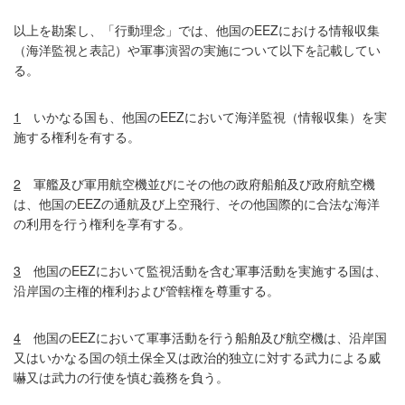
以上を勘案し、「行動理念」では、他国のEEZにおける情報収集
（海洋監視と表記）や軍事演習の実施について以下を記載してい
る。
1
いかなる国も、他国のEEZにおいて海洋監視（情報収集）を実
施する権利を有する。
2
軍艦及び軍用航空機並びにその他の政府船舶及び政府航空機
は、他国のEEZの通航及び上空飛行、その他国際的に合法な海洋
の利用を行う権利を享有する。
3
他国のEEZにおいて監視活動を含む軍事活動を実施する国は、
沿岸国の主権的権利および管轄権を尊重する。
4
他国のEEZにおいて軍事活動を行う船舶及び航空機は、沿岸国
又はいかなる国の領土保全又は政治的独立に対する武力による威
嚇又は武力の行使を慎む義務を負う。