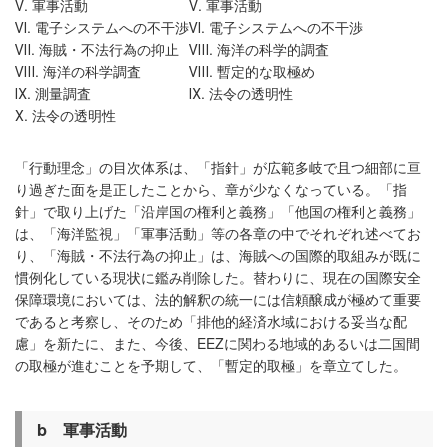
Ⅴ. 軍事活動
Ⅴ. 軍事活動
Ⅵ. 電子システムへの不干渉
Ⅵ. 電子システムへの不干渉
Ⅶ. 海賊・不法行為の抑止
Ⅷ. 海洋の科学的調査
Ⅷ. 海洋の科学調査
Ⅷ. 暫定的な取極め
Ⅸ. 測量調査
Ⅸ. 法令の透明性
Ⅹ. 法令の透明性
「行動理念」の目次体系は、「指針」が広範多岐で且つ細部に亘
り過ぎた面を是正したことから、章が少なくなっている。「指
針」で取り上げた「沿岸国の権利と義務」「他国の権利と義務」
は、「海洋監視」「軍事活動」等の各章の中でそれぞれ述べてお
り、「海賊・不法行為の抑止」は、海賊への国際的取組みが既に
慣例化している現状に鑑み削除した。替わりに、現在の国際安全
保障環境においては、法的解釈の統一には信頼醸成が極めて重要
であると考察し、そのため「排他的経済水域における妥当な配
慮」を新たに、また、今後、EEZに関わる地域的あるいは二国間
の取極が進むことを予期して、「暫定的取極」を章立てした。
b
軍事活動