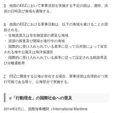
5
他国のEEZにおいて軍事演習を実施する予定の国は、適時、演
習の日時及び海域を通報する。
6
他国のEEZにおける軍事活動は、以下の海域を避けることが奨
励される。
・ 生物資源又は非生物資源の豊富な海域
・ 資源の探査及び開発が進行中の海域
・ 国際的に受け入れられている基準に従って沿岸国によって宣言
される海中公園又は海洋保護区
・ 国際的に受け入れられている基準に従って設定される航路帯及
び分離通航帯
7
EEZに隣接する公海が存在する場合、軍事演習は合理的かつ実
行可能である限り、公海部分で実施する。
c
「行動理念」の国際社会への普及
2014年2月に、国際海事機関（International Maritime