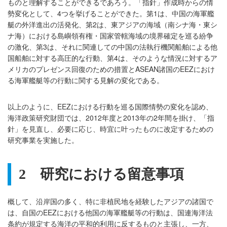
ものと理解することができるであろう。「指針」作成時からの情
勢変化として、4つを挙げることができた。第1は、中国の海軍艦
艇の外洋進出の活発化、第2は、東アジアの海域（南シナ海・東シ
ナ海）における島嶼領有権・国家管轄海域の境界確定を巡る紛争
の激化、第3は、それに関連しての中国の法執行機関船舶による他
国船舶に対する高圧的な行動、第4は、そのような情況に対するア
メリカのプレゼンス回復のための措置とASEAN諸国のEEZにおけ
る海軍艦艇等の行動に関する見解の変化である。
以上のように、EEZにおける行動を巡る国際情勢の変化を認め、
海洋政策研究財団では、2012年度と2013年の2年間を掛け、「指
針」を見直し、必要に応じ、時宜に叶ったものに改定するための
研究事業を実施した。
2
研究における留意事項
概して、沿岸国の多く、特に非植民地を経験したアジアの諸国で
は、自国のEEZにおける他国の海軍艦艇等の行動は、国連海洋法
条約が規定する海洋の平和的利用に反するものと主張し、一方、