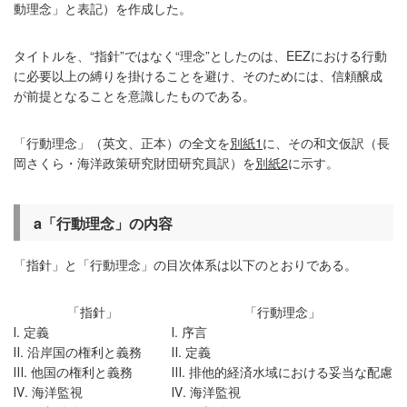
動理念」と表記）を作成した。
タイトルを、“指針”ではなく“理念”としたのは、EEZにおける行動
に必要以上の縛りを掛けることを避け、そのためには、信頼醸成
が前提となることを意識したものである。
「行動理念」（英文、正本）の全文を
別紙1
に、その和文仮訳（長
岡さくら・海洋政策研究財団研究員訳）を
別紙2
に示す。
a
「行動理念」の内容
「指針」と「行動理念」の目次体系は以下のとおりである。
「指針」
「行動理念」
Ⅰ. 定義
Ⅰ. 序言
Ⅱ. 沿岸国の権利と義務
Ⅱ. 定義
Ⅲ. 他国の権利と義務
Ⅲ. 排他的経済水域における妥当な配慮
Ⅳ. 海洋監視
Ⅳ. 海洋監視