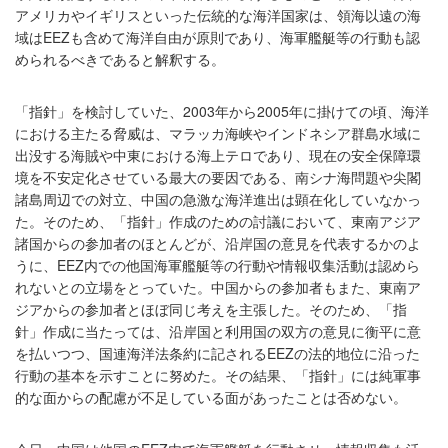
アメリカやイギリスといった伝統的な海洋国家は、領海以遠の海
域はEEZも含めて海洋自由が原則であり、海軍艦艇等の行動も認
められるべきであると解釈する。
「指針」を検討していた、2003年から2005年に掛けての頃、海洋
における主たる脅威は、マラッカ海峡やインドネシア群島水域に
出没する海賊や中東における海上テロであり、現在の安全保障環
境を不安定化させている最大の要因である、南シナ海問題や尖閣
諸島周辺での対立、中国の急激な海洋進出は顕在化していなかっ
た。そのため、「指針」作成のための討議において、東南アジア
諸国からの参加者のほとんどが、沿岸国の意見を代表するかのよ
うに、EEZ内での他国海軍艦艇等の行動や情報収集活動は認めら
れないとの立場をとっていた。中国からの参加者もまた、東南ア
ジアからの参加者とほぼ同じ考えを主張した。そのため、「指
針」作成に当たっては、沿岸国と利用国の双方の意見に衡平に意
を払いつつ、国連海洋法条約に記されるEEZの法的地位に沿った
行動の基本を示すことに努めた。その結果、「指針」には純軍事
的な面からの配慮が不足している面があったことは否めない。