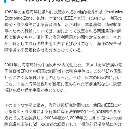
1982年の国連海洋法条約に規定される排他的経済水域（Exclusive
Economic Zone、以降、本文ではEEZと表記）における、他国の
艦船・航空機等による資源調査、水路測量、軍事演習、情報収集
等のための行動については、国によって規定される関連条項の解
釈に相違があり、沿岸国と海洋利用国との間で対立を生じ、それ
が、時として航行の自由を阻害するばかりでなく、海洋の安全保
障環境を不安定化させる要因となっている。
2001年に海南島沖の中国のEEZ内で生じた、アメリカ軍所属の電
子偵察機EP-3と中国軍の戦闘機との衝突事件は、この問題を国際
社会に強く印象付けるものとなった。当時、日本のEEZ内におい
ても、中国の海洋監視船が協定に定められた事前通報なしに調査
活動を繰り返す事案が生じていた。
そのような情況に鑑み、海洋政策研究財団では、他国のEEZにお
ける艦船・航空機による行動に係る法的解釈に一定の国際合意が
必要であると認識し、2003年度から2005年度に掛けて計4回の国
際会議を主催し
[2]
、参加者の総意として「排他的経済水域におけ