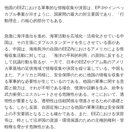
他国のEEZにおける軍事的な情報収集や演習は、EP-3やインペッ
カブル事案が示すように、国家間の最大の対立要因であり、「行
動理念」の核心的部分でもある。
急激に海洋進出を進め、海軍活動を広域化・活発化させている中
国は、その主張にダブルスタンダードを生じさせている面があ
る。中国は、海南島沖の自国のEEZ内におけるアメリカによる情
報収集活動に対しては、「海洋の平和的利用」の原則に反すると
して抗議行動を取るが、一方で、日本のEEZやグアム島のアメリ
カ軍基地の近傍海域で情報収集や演習を繰り返している。中国も
また、アメリカと同様に、安全保障のために他国の情報を収集す
る軍事的な必要性が生じているのである。他国の軍事に関する意
図と能力は、それが不明である場合、憶測や誤解を生み、紛争を
武力衝突にエスカレートさせる危険性がある。そこにおいて、透
明性が重要となる。透明性は信頼関係を増進させるための基礎と
なる。しかし反面、自国近海における他国の軍事活動は安全保障
上の不安要因となることも確かである。また、EEZにおける演習
等は、時として沿岸国の資源・環境保護のための主権的権利・管
轄権を脅かす危険性がある。