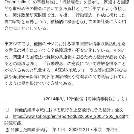
Organization）の事務局長に「行動理念」を提示し、関連する国際
的な取極め等の機会において参考資料として活用するよう依頼し
た。海洋政策研究財団では、今後、「行動理念」作成に携わった
専門家等と連携しつつ、積極的に機会を設けて国際社会に広く紹
介することとしている。
東アジアでは、他国のEEZにおける軍事演習や情報収集活動を巡
る意見の対立によって安全保障環境が不安定化している。そのた
め、関連する国際法の解釈の共通化を図るための指針が必要であ
るとの認識は強く、「行動理念」の意義について理解を得ること
ができるものと思量する。ASEAN地域フォーラム等の国際的な会
議や海洋安全保障に関わる国家機関や有識者の間で議論されてい
くように働き掛けていく方針である。
（2014年5月12日配信【海洋情報特報】より）
[1]
「排他的経済水域における航行と上空飛行に係る指針」全文
は、
https://www.sof.or.jp/en/report/pdf/200509_20051205_e.pdf
で
閲覧可能。
[2]
開催した国際会議は、第１回：2003年2月・東京、第2回：