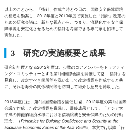
以上のことから、「指針」作成当時と今日の、国際安全保障環境
の相違を勘案し、2012年度と2013年度で実施した「指針」改定の
ための研究会議は、新たな視点から、つまり、流動化する安全保
障環境を安定化させるための指針を考慮できる専門家を招聘して
実施した。
3
研究の実施概要と成果
研究初年度となる2012年度は、少数のコアメンバーをドラフティ
ング・コミッティーとする第1回国際会議を開催して
[3]
「指針」を
見直し、改定すべき箇所等を洗い出して改定概案を作成すると共
に、それを海外の関係機関等を訪問して紹介し意見を聴取した。
2013年度には、第2回国際会議を開催し
[4]
、2012年度の第1回国際
会議で作成した改定概案を審議し、最終成果として、「アジア太
平洋の排他的経済水域における信頼醸成と安全保障のための行動
理念」（
Principles for Building Confidence and Security in the
Exclusive Economic Zones of the Asia-Pacific
、本文では以降「行