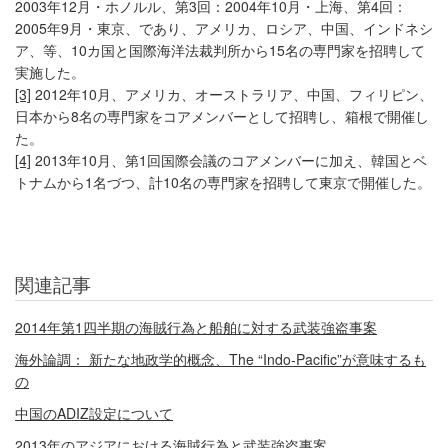
2003年12月・ホノルル、第3回：2004年10月・上海、第4回：
2005年9月・東京、であり、アメリカ、ロシア、中国、インドネシ
ア、等、10カ国と国際海洋法裁判所から15名の専門家を招聘して
実施した。
[3]
2012年10月、アメリカ、オーストラリア、中国、フィリピン、
日本から8名の専門家をコアメンバーとして招聘し、箱根で開催し
た。
[4]
2013年10月、第1回国際会議のコアメンバーに加え、韓国とベ
トナムから1名づつ、計10名の専門家を招聘して東京で開催した。
関連記事
2014年第1四半期の海賊行為と船舶に対する武装強盗事案
海外論調： 新たな地政学的概念、The “Indo-Pacific”が意味するも
の
中国のADIZ設定について
2013年のアジアにおける海賊行為と武装強盗事案