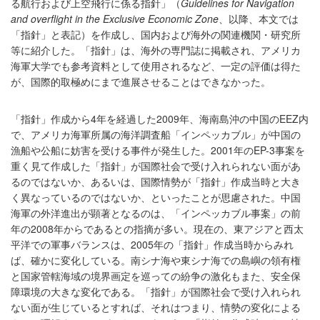
る航行および上空飛行に係る指針」（
Guidelines for Navigation
and overflight in the Exclusive Economic Zone
、以降、本文では
「指針」と表記）を作成し、国内および海外の関連機関・研究所
等に紹介した。「指針」は、海外の専門誌に掲載され、アメリカ
海軍大学でも参考資料として使用されるなど、一定の評価は得た
が、国際的取極めにまで進展させることはできなかった。
「指針」作成から4年を経過した2009年、海南島沖の中国のEEZ内
で、アメリカ海軍所属の海洋調査船「インペッカブル」が中国の
漁船や公船に妨害を受ける事件が発生した。2001年のEP-3事案を
重く見て作成した「指針」が国際社会で受け入れられない面があ
るのではないか、あるいは、国際情勢が「指針」作成当時と大き
く異なっているのではないか、といったことが思慮された。中国
海軍の外洋進出が顕著となるのは、「インペッカブル事案」の前
年の2008年からであるとの指摘が多い。現在の、東アジアと西太
平洋での軍事バランスは、2005年の「指針」作成当時からみれ
ば、確かに変化している。南シナ海や東シナ海での島嶼の領有権
と国家管轄海域の境界画定を巡っての紛争の激化もまた、安全保
障環境の大きな変化である。「指針」が国際社会で受け入れられ
ない面が生じているとすれば、それはつまり、情勢の変化による