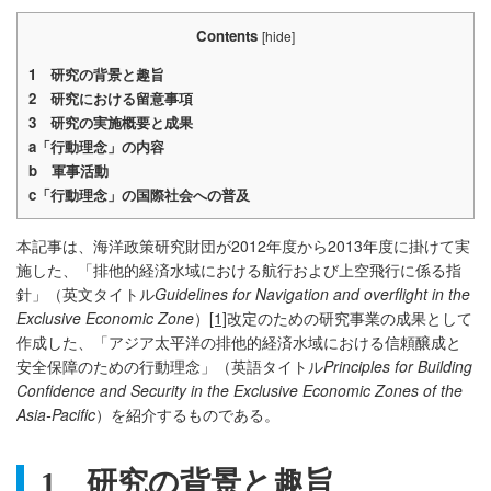
Contents
[
hide
]
1
研究の背景と趣旨
2
研究における留意事項
3
研究の実施概要と成果
a
「行動理念」の内容
b
軍事活動
c
「行動理念」の国際社会への普及
本記事は、海洋政策研究財団が2012年度から2013年度に掛けて実
施した、「排他的経済水域における航行および上空飛行に係る指
針」（英文タイトル
Guidelines for Navigation and overflight in the
Exclusive Economic Zone
）
[1]
改定のための研究事業の成果として
作成した、「アジア太平洋の排他的経済水域における信頼醸成と
安全保障のための行動理念」（英語タイトル
Principles for Building
Confidence and Security in the Exclusive Economic Zones of the
Asia-Pacific
）を紹介するものである。
1
研究の背景と趣旨