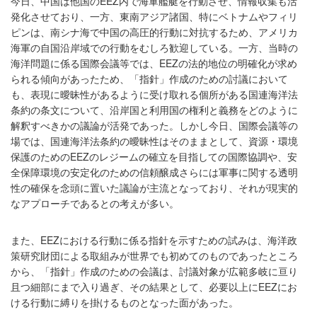
今日、中国は他国のEEZ内で海軍艦艇を行動させ、情報収集も活
発化させており、一方、東南アジア諸国、特にベトナムやフィリ
ピンは、南シナ海で中国の高圧的行動に対抗するため、アメリカ
海軍の自国沿岸域での行動をむしろ歓迎している。一方、当時の
海洋問題に係る国際会議等では、EEZの法的地位の明確化が求め
られる傾向があったため、「指針」作成のための討議において
も、表現に曖昧性があるように受け取れる個所がある国連海洋法
条約の条文について、沿岸国と利用国の権利と義務をどのように
解釈すべきかの議論が活発であった。しかし今日、国際会議等の
場では、国連海洋法条約の曖昧性はそのままとして、資源・環境
保護のためのEEZのレジームの確立を目指しての国際協調や、安
全保障環境の安定化のための信頼醸成さらには軍事に関する透明
性の確保を念頭に置いた議論が主流となっており、それが現実的
なアプローチであるとの考えが多い。
また、EEZにおける行動に係る指針を示すための試みは、海洋政
策研究財団による取組みが世界でも初めてのものであったところ
から、「指針」作成のための会議は、討議対象が広範多岐に亘り
且つ細部にまで入り過ぎ、その結果として、必要以上にEEZにお
ける行動に縛りを掛けるものとなった面があった。