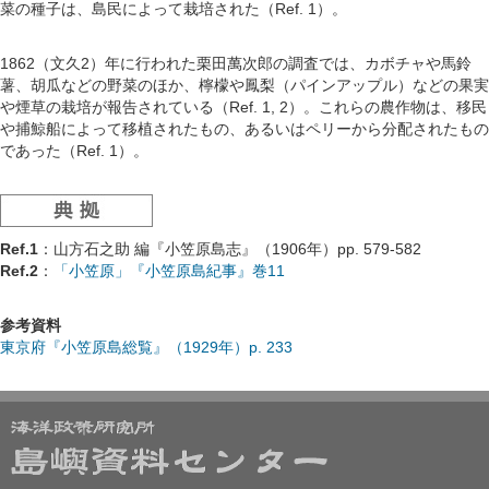
菜の種子は、島民によって栽培された（Ref. 1）。
1862（文久2）年に行われた栗田萬次郎の調査では、カボチャや馬鈴
薯、胡瓜などの野菜のほか、檸檬や鳳梨（パインアップル）などの果実
や煙草の栽培が報告されている（Ref. 1, 2）。これらの農作物は、移民
や捕鯨船によって移植されたもの、あるいはペリーから分配されたもの
であった（Ref. 1）。
Ref.1
：山方石之助 編『小笠原島志』（1906年）pp. 579-582
Ref.2
：
「小笠原」『小笠原島紀事』巻11
参考資料
東京府『小笠原島総覧』（1929年）p. 233