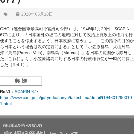
2020年05月18日
GHQ（連合国軍最高司令官総司令部）は、1946年1月29日、SCAPIN-
677により、「日本国外の総ての地域に対して政治上行政上の権力を行
使することを停止するよう、日本政府に指令」し、「この指令の目的か
ら日本という場合は次の定義による」として「小笠原群島、火山列島、
沖ノ鳥島(Parece Vela)、南鳥島（Marcus）」を日本の範囲から除外し
た。これにより、小笠原諸島に対する日本の行政権行使が一時的に停止
した（Ref.1）。
Ref.1
：
SCAPIN-677
https://www.cas.go.jp/jp/ryodo/shiryo/takeshima/detail/t194601290010
1.html