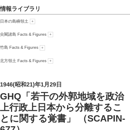
情報ライブラリ
情報ライブラリ
日本の島嶼領土
概要
ニュース
尖閣諸島 Facts & Figures
概要
竹島 Facts & Figures
About us
更新情報
概要
北方領土 Facts & Figures
1. 領有権-法と歴史
1. 領有権―法と歴史
2. 地理
概要
2. 地理
3. 海洋・気象
1946(昭和21)年1月29日
3. 海洋・気象
4. 生態系
4. 生態系
GHQ「若干の外郭地域を政治
5. 産業
5. 産業
上行政上日本から分離するこ
6. 環境
6. 環境
とに関する覚書」 （SCAPIN-
7. 補足
677）