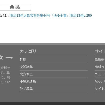
ef.1
：
明治13年太政官布告第44号『法令全書』明治13年p.250
カテゴリ
サイ
竹島
島嶼研
尖閣諸島
情報ラ
嶼資料セ
ます。島
北方領土
ニュー
めに、島
小笠原諸島
About 
信してい
沖ノ鳥島
サイト