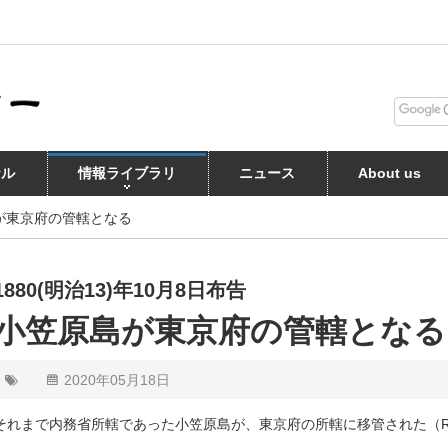
ナル
情報ライブラリ
ニュース
About us
が東京府の管轄となる
1880(明治13)年10月8日布告
小笠原島が東京府の管轄となる
2020年05月18日
それまで内務省所轄であった小笠原島が、東京府の所轄に移管された（Re