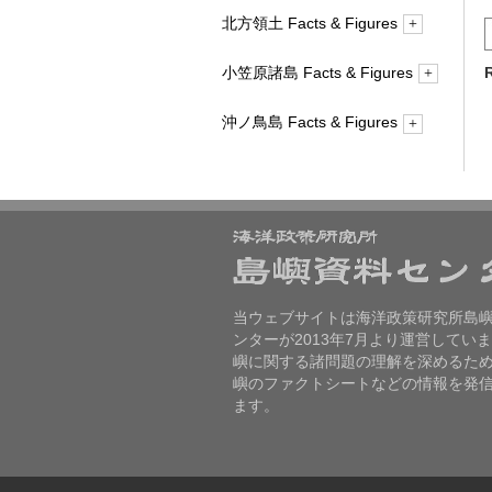
概要
北方領土 Facts & Figures
2. 地理
1. 領有権―法と歴史
3. 海洋・気象
概要
R
小笠原諸島 Facts & Figures
2. 地理
4. 生態系
1. 領有権―法と歴史
3. 海洋・気象
概要
沖ノ鳥島 Facts & Figures
5. 産業
2. 地理
4. 生態系
1. 領有権―法と歴史
6. 環境
3. 産業
概要
5. 産業
2. 地理
4. 生活
6. 環境
3. 産業
5. 海洋・気象
7. 補足
4. 生活
6. 生態系
5. 海洋・気象
7. 環境
6. 生態系
当ウェブサイトは海洋政策研究所島
ンターが2013年7月より運営してい
7. 環境
嶼に関する諸問題の理解を深めるた
嶼のファクトシートなどの情報を発
ます。