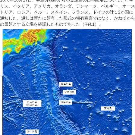
1876年10月17日、寺島外務卿から小笠原島の日本統治について、イギ
リス、イタリア、アメリカ、オランダ、デンマーク、ベルギー、オース
トリア、ロシア、ペルー、スペイン、フランス、ドイツの計１2か国に
通知した。通知は新たに領有した形式の領有宣言ではなく、かねてから
の属領とする立場を確認したものであった（Ref.1）。