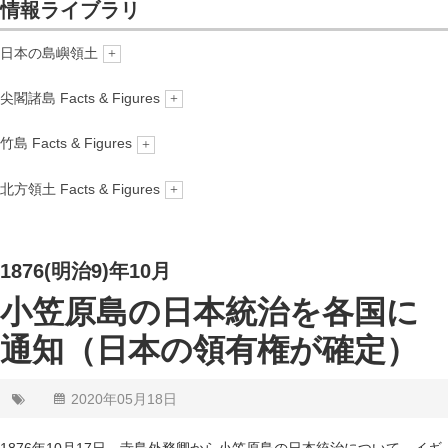
情報ライブラリ
情報ライブラリ
日本の島嶼領土
概要
尖閣諸島 Facts & Figures
ニュース
概要
竹島 Facts & Figures
更新情報
About us
概要
北方領土 Facts & Figures
1. 領有権-法と歴史
1. 領有権―法と歴史
2. 地理
概要
2. 地理
3. 海洋・気象
1876(明治9)年10月
3. 海洋・気象
4. 生態系
4. 生態系
小笠原島の日本統治を各国に
5. 産業
5. 産業
通知（日本の領有権が確定）
6. 環境
6. 環境
7. 補足
2020年05月18日