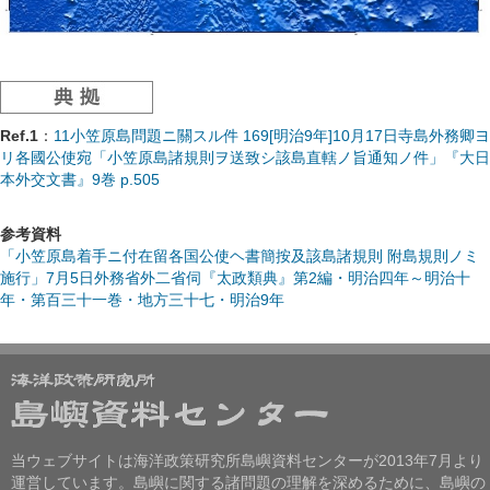
Ref.1
：
11小笠原島問題ニ關スル件 169[明治9年]10月17日寺島外務卿ヨ
リ各國公使宛「小笠原島諸規則ヲ送致シ該島直轄ノ旨通知ノ件」『大日
本外交文書』9巻 p.505
参考資料
「小笠原島着手ニ付在留各国公使ヘ書簡按及該島諸規則 附島規則ノミ
施行」7月5日外務省外二省伺『太政類典』第2編・明治四年～明治十
年・第百三十一巻・地方三十七・明治9年
当ウェブサイトは海洋政策研究所島嶼資料センターが2013年7月より
運営しています。島嶼に関する諸問題の理解を深めるために、島嶼の