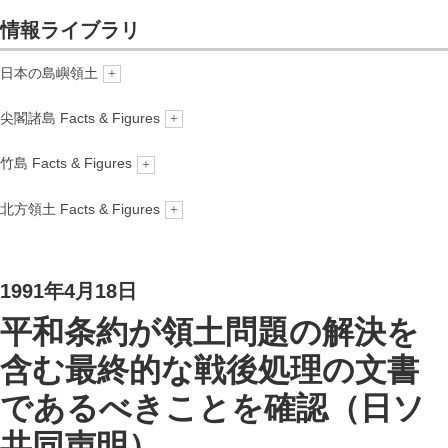
情報ライブラリ
情報ライブラリ
日本の島嶼領土
概要
ニュース
尖閣諸島 Facts & Figures
概要
竹島 Facts & Figures
About us
更新情報
概要
北方領土 Facts & Figures
1. 領有権-法と歴史
1. 領有権―法と歴史
2. 地理
概要
2. 地理
3. 海洋・気象
1991年4月18日
3. 海洋・気象
4. 生態系
4. 生態系
平和条約が領土問題の解決を
5. 産業
5. 産業
含む最終的な戦後処理の文書
6. 環境
6. 環境
であるべきことを確認（日ソ
7. 補足
共同声明）