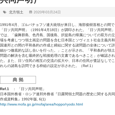
北方領土
2020年03月24日
1991年4月、ゴルバチョフソ連大統領が来日し、海部俊樹首相との間で
「日ソ共同声明」（1991年4月18日）が調印された。「日ソ共同声明」
では、「歯舞群島、色丹島、国後島、択捉島の帰属についての双方の立
場を考慮しつつ領土画定の問題を含む日本国とソヴィエト社会主義共和
国連邦との間の平和条約の作成と締結に関する諸問題の全体について詳
細かつ徹底的な話し合いを行った。」ことが示され、「平和条約が領土
問題の解決を含む最終的な戦後処理の文書であるべきこと」が確認され
た。また、日ソ住民の相互の交流の拡大や、日本の住民が査証なしでこ
れらの諸島を訪問できる枠組の設定が示された。（Ref.1）
Ref.1
： 「日ソ共同声明」
日本国外務省・ロシア連邦外務省『日露間領土問題の歴史に関する共同
作成資料集』1992年版, 6(1)
http://www.mofa.go.jp/mofaj/area/hoppo/ryodo.html