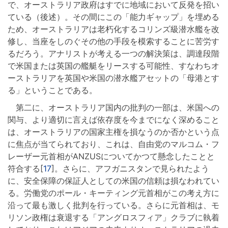
で、オーストラリア政府はすでに地域において反発を招い
ている（後述）。その間にこの「能力ギャップ」を埋める
ため、オーストラリアは老朽化するコリンズ級潜水艦を改
修し、当座をしのぐその他の手段を模索することに苦労す
るだろう。アナリストが考える一つの解決策は、調達段階
で米国または英国の艦艇をリースする可能性、すなわちオ
ーストラリアを英国や米国の潜水艦アセットの「母港とす
る」ということである。
第二に、オーストラリア国内の批判の一部は、米国への
関与、より適切に言えば依存度を今までになく深めること
は、オーストラリアの国家主権を損なうのか否かという点
に焦点が当てられており、これは、自由党のマルコム・フ
レーザー元首相がANZUSについてかつて懸念したことと
符合する[
17
]。さらに、アフガニスタンで見られたよう
に、安全保障の保証人としての米国の信頼は損なわれてい
る。労働党のポール・キーティング元首相がこの考え方に
沿って最も激しく批判を行っている。さらに元首相は、モ
リソン政権は衰退する「アングロスフィア」クラブに執着