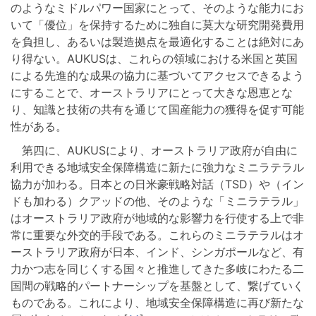
のようなミドルパワー国家にとって、そのような能力にお
いて「優位」を保持するために独自に莫大な研究開発費用
を負担し、あるいは製造拠点を最適化することは絶対にあ
り得ない。AUKUSは、これらの領域における米国と英国
による先進的な成果の協力に基づいてアクセスできるよう
にすることで、オーストラリアにとって大きな恩恵とな
り、知識と技術の共有を通じて国産能力の獲得を促す可能
性がある。
第四に、AUKUSにより、オーストラリア政府が自由に
利用できる地域安全保障構造に新たに強力なミニラテラル
協力が加わる。日本との日米豪戦略対話（TSD）や（イン
ドも加わる）クアッドの他、そのような「ミニラテラル」
はオーストラリア政府が地域的な影響力を行使する上で非
常に重要な外交的手段である。これらのミニラテラルはオ
ーストラリア政府が日本、インド、シンガポールなど、有
力かつ志を同じくする国々と推進してきた多岐にわたる二
国間の戦略的パートナーシップを基盤として、繋げていく
ものである。これにより、地域安全保障構造に再び新たな