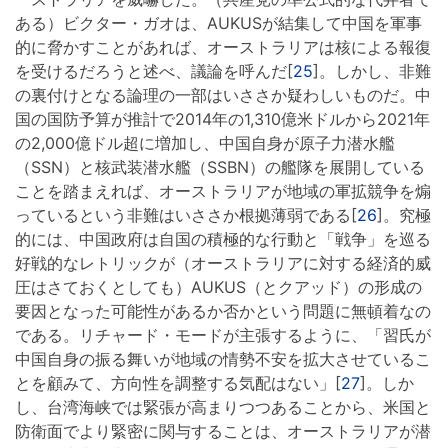
ある）ビクター・ガオは、AUKUSが結集して中国を軍事
的に脅かすことがあれば、オーストラリアは核による報復
を受けるだろうと述べ、議論を呼んだ[
25
]。しかし、非難
の裏付けとなる論理の一部はいささか疑わしいものだ。中
国の国防予算が推計で2014年の1,310億米ドルから2021年
の2,000億ドル超に増加し、中国自身が原子力潜水艦
（SSN）と核武装潜水艦（SSBN）の艦隊を展開している
ことを踏まえれば、オーストラリアが地域の軍拡競争を煽
っているという非難はいささか根拠薄弱である[
26
]。究極
的には、中国政府は自国の積極的な行動と「戦争」を巡る
好戦的なレトリックが（オーストラリアに対する経済的威
圧はさておくとしても）AUKUS（とクアッド）の形成の
要因となった可能性があるか否かという問題に無頓着なの
である。リチャード・モードが主張するように、「習氏が
中国自身の振る舞いが地域の情勢不安を拡大させているこ
とを顧みて、方向性を調整する気配はない」[
27
]。しか
し、台湾海峡では緊張が高まりつつあることから、米国と
防衛面でより緊密に関与することは、オーストラリアが潜