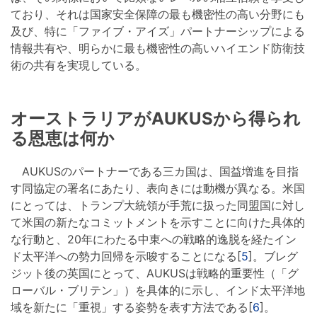
ており、それは国家安全保障の最も機密性の高い分野にも
及び、特に「ファイブ・アイズ」パートナーシップによる
情報共有や、明らかに最も機密性の高いハイエンド防衛技
術の共有を実現している。
オーストラリアがAUKUSから得られ
る恩恵は何か
AUKUSのパートナーである三カ国は、国益増進を目指
す同協定の署名にあたり、表向きには動機が異なる。米国
にとっては、トランプ大統領が手荒に扱った同盟国に対し
て米国の新たなコミットメントを示すことに向けた具体的
な行動と、20年にわたる中東への戦略的逸脱を経たイン
ド太平洋への勢力回帰を示唆することになる[
5
]。ブレグ
ジット後の英国にとって、AUKUSは戦略的重要性（「グ
ローバル・ブリテン」）を具体的に示し、インド太平洋地
域を新たに「重視」する姿勢を表す方法である[
6
]。