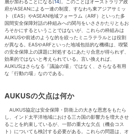
層が加わることになる[
14
]。このことはオーストラリア政
府がASEANによる一連の制度、すなわち東アジアサミッ
ト（EAS）やASEAN地域フォーラム（ARF）といった多
国間安全保障対話の枠組みへの関与をいささかたりともお
ろそかにするということではないが、これらの枠組みは
AUKUSや前述のような的を絞ったミニラテラルとは役割
が異なる。EASやARFといった地域包括的な機構は、喫緊
の安全保障上の課題に対処するにあたり合意が得られず、
効果的ではないと考えられている。言い換えれば、
AUKUSはさらなる「議論の場」ではなく、さらなる有用
な「行動の場」なのである。
AUKUSの欠点は何か
AUKUS協定は安全保障・防衛上の大きな恩恵をもたら
し、インド太平洋地域における三カ国の影響力を増大させ
ることを約束しているが、一部の重大な欠点（機会コス
ト）についても検討する必要がある。これらの問題は、オ