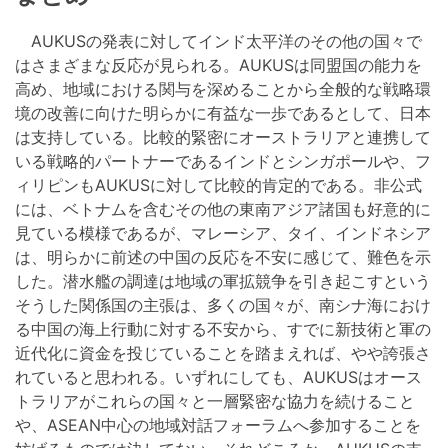
AUKUSの発表に対してインド太平洋のその他の国々で
はさまざまな反応が見られる。AUKUSは同盟国の能力を
高め、地域における関与を深めることから全般的な戦略環
境の改善に向けた明らかに有益な一歩であるとして、日本
は支持している。比較的緊密にオーストラリアと連携して
いる戦略的パートナーであるインドとシンガポールや、フ
ィリピンもAUKUSに対して比較的肯定的である。非公式
には、ベトナムを含むその他の東南アジア諸国も好意的に
見ている模様であるが、マレーシア、タイ、インドネシア
は、明らかに前述の中国の反応を不安に感じて、難色を示
した。潜水艦の調達は地域の軍拡競争を引き起こすという
そうした関係国の主張は、多くの国々が、南シナ海におけ
る中国の海上行動に対する不安から、すでに新技術と軍の
近代化に資金を投じていることを踏まえれば、やや誇張さ
れていると思われる。いずれにしても、AUKUSはオース
トラリアがこれらの国々と一層緊密な協力を続けること
や、ASEAN中心の地域対話フォーラムへ参加することを