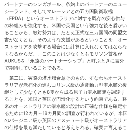
パートナーのシンガポール、条約上のパートナーのニュー
ジーランド、そしてマレーシアとの五カ国防衛取極
（FPDA）というオーストラリアに対する既存の安心供与
の枠組みを強化する。米国や英国という強力な後ろ盾がい
ることから、敵対勢力は、たとえ正式な三カ国間の同盟文
書がなくとも、そのような支援があるということを、オー
ストラリアを攻撃する場合には計算に入れなくてはならな
くなるからだ。。このことは少なくともモリソン首相が
AUKUSを「永遠のパートナーシップ」と呼ぶときに言外
で期待していることである。
第二に、実際の潜水艦合意そのもの、すなわちオースト
ラリアが老朽化の進むコリンズ級の通常動力型潜水艦の後
継として少なくとも8隻から成る原子力潜水艦隊を調達す
ることを、米国と英国が円滑化するという約束である。将
来のオーストラリアの潜水艦の設計の正確な仕様を確定す
るために12カ月～18カ月間の調査が行われているが、米国
のバージニア級か英国のアスチュート級がオーストラリア
の仕様を最も満たしていると考えられる。確実に言えるこ