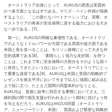
オーストラリア自身にとって、AUKUSの恩恵は実質的
かつ多方面となるはずである。マリズ・ペイン外相が指摘
するように、「この新たなパートナーシップは、実際、オ
ーストラリアの将来の安全保障に資する協力における大き
な一歩である」[
7
]。
第一に、AUKUSの明確な象徴性である。オーストラリ
アのようなミドルパワーが大国である英国や超大国である
米国と肩を並べることは、モリソン政権にとって大きな外
交的成果である[
8
]。「素晴らしく強力な友好国」を持つ
ことは、これまで常に安全保障の大部分をそのような国々
に依存してきたという点において、オーストラリアにとっ
て重要な資産である[
9
]。AUKUSは米国と英国の戦略的プ
レゼンスを南太平洋において今まで以上に強固に組み込む
上で役に立つ。たとえ三国間の同盟条約がなくとも、
AUKUSは、直接に紛争に対応する事態においてさえ、三
締約国の間で相互支援が行われるという期待に信ぴょう性
を与えるだろう。AUKUSはANZUS同盟（オーストラリ
ア、ニュージーランド、米国）、英国および緊密な戦略的