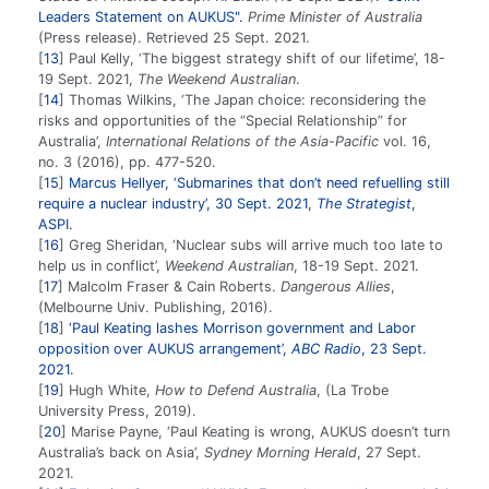
Leaders Statement on AUKUS".
Prime Minister of Australia
(Press release). Retrieved 25 Sept. 2021.
13
Paul Kelly, ‘The biggest strategy shift of our lifetime’, 18-
19 Sept. 2021,
The Weekend Australian
.
14
Thomas Wilkins, ‘The Japan choice: reconsidering the
risks and opportunities of the “Special Relationship” for
Australia’,
International Relations of the Asia-Pacific
vol. 16,
no. 3 (2016), pp. 477-520.
15
Marcus Hellyer, ‘Submarines that don’t need refuelling still
require a nuclear industry’, 30 Sept. 2021,
The Strategist
,
ASPI.
16
Greg Sheridan, ‘Nuclear subs will arrive much too late to
help us in conflict’,
Weekend Australian
, 18-19 Sept. 2021.
17
Malcolm Fraser & Cain Roberts.
Dangerous Allies
,
(Melbourne Univ. Publishing, 2016).
18
‘Paul Keating lashes Morrison government and Labor
opposition over AUKUS arrangement’,
ABC Radio
, 23 Sept.
2021.
19
Hugh White,
How to Defend Australia
, (La Trobe
University Press, 2019).
20
Marise Payne, ‘Paul Keating is wrong, AUKUS doesn’t turn
Australia’s back on Asia’,
Sydney Morning Herald
, 27 Sept.
2021.