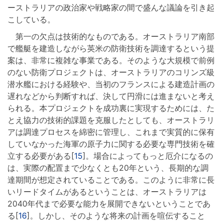
ーストラリアの政治家や戦略家の間で盛んな議論を引き起
こしている。
第一の欠点は技術的なものである。オーストラリア南部
で艦艇を建造しながら英米の防衛技術を調達するという提
案は、非常に複雑な事業である。そのような大規模で前例
のない防衛プロジェクトは、オーストラリアのコリンズ級
潜水艦における経験や、当初のフランスによる建造計画の
遅れなどから判断すれば、決して円滑には進まないと考え
られる。本プロジェクトを成功裏に実現するためには、た
とえ協力の技術的課題を克服したとしても、オーストラリ
アは調達プロセスを綿密に管理し、これまで実質的に保有
していなかった海軍の原子力に関する必要な専門技術を確
立する必要がある[
15
]。場合によってもっと厄介になるの
は、実際の配置まで少なくとも20年という、長期的な調
達期間が想定されていることである。このように非常に長
いリードタイムがあるということは、オーストラリアは
2040年代まで必要な能力を展開できないということであ
る[
16
]。しかし、そのような将来の計画を喧伝すること