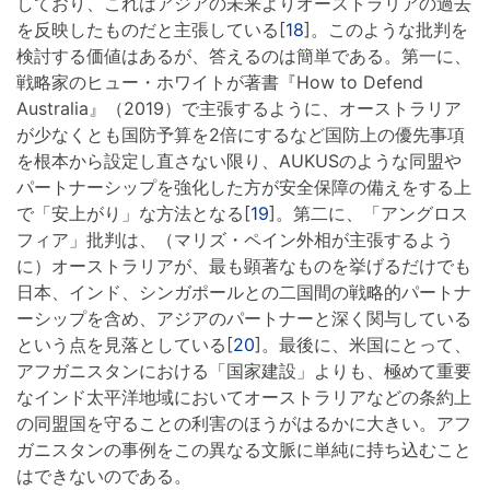
しており、これはアジアの未来よりオーストラリアの過去
を反映したものだと主張している[
18
]。このような批判を
検討する価値はあるが、答えるのは簡単である。第一に、
戦略家のヒュー・ホワイトが著書『How to Defend
Australia』（2019）で主張するように、オーストラリア
が少なくとも国防予算を2倍にするなど国防上の優先事項
を根本から設定し直さない限り、AUKUSのような同盟や
パートナーシップを強化した方が安全保障の備えをする上
で「安上がり」な方法となる[
19
]。第二に、「アングロス
フィア」批判は、（マリズ・ペイン外相が主張するよう
に）オーストラリアが、最も顕著なものを挙げるだけでも
日本、インド、シンガポールとの二国間の戦略的パートナ
ーシップを含め、アジアのパートナーと深く関与している
という点を見落としている[
20
]。最後に、米国にとって、
アフガニスタンにおける「国家建設」よりも、極めて重要
なインド太平洋地域においてオーストラリアなどの条約上
の同盟国を守ることの利害のほうがはるかに大きい。アフ
ガニスタンの事例をこの異なる文脈に単純に持ち込むこと
はできないのである。