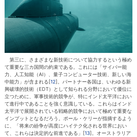
第三に、さまざまな新技術について協力するという極め
て重要な三カ国間の約束である。これには「サイバー能
力、人工知能（AI）、量子コンピューター技術、新しい海
中能力」が含まれる[
12
]。パートナー各国は、いわゆる新
興破壊的技術（EDT）として知られる分野において優位に
立つために、軍事技術的競争が、特にインド太平洋におい
て進行中であることを強く意識している。これらはインド
太平洋で展開されている戦略的競争において極めて重要な
インプットとなるだろう。ポール・ケリーが指摘するよう
に、「将来の紛争が高度にハイテク化される世界におい
て、これらは決定的な前進である」[
13
]。オーストラリア