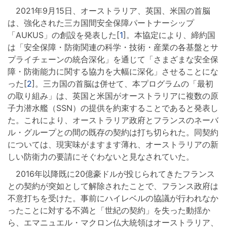
2021年9月15日、オーストラリア、英国、米国の首脳
は、強化された三カ国間安全保障パートナーシップ
「AUKUS」の創設を発表した[
1
]。本協定により、締約国
は「安全保障・防衛関連の科学・技術・産業の各基盤とサ
プライチェーンの統合深化」を通じて「さまざまな安全保
障・防衛能力に関する協力を大幅に深化」させることにな
った[
2
]。三カ国の首脳は併せて、本プログラムの「最初
の取り組み」は、英国と米国がオーストラリアに複数の原
子力潜水艦（SSN）の提供を約束することであると発表し
た。これにより、オーストラリア政府とフランスのネーバ
ル・グループとの間の既存の契約は打ち切られた。同契約
については、現実味がますます薄れ、オーストラリアの新
しい防衛力の要請にそぐわないと見なされていた。
2016年以降既に20億豪ドルが投じられてきたフランス
との契約が突如として解除されたことで、フランス政府は
不意打ちを受けた。事前にハイレベルの協議が行われなか
ったことに対する不満と「世紀の契約」を失った動揺か
ら、エマニュエル・マクロン仏大統領はオーストラリア、