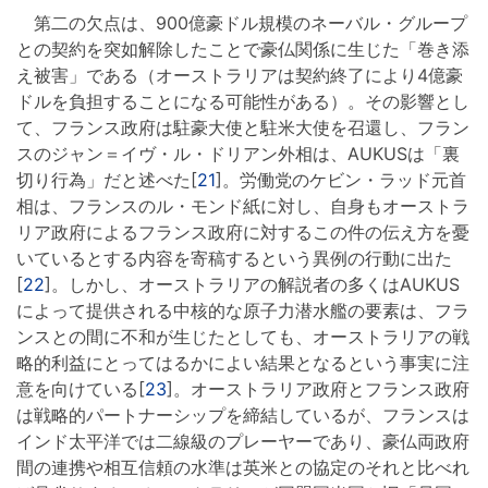
第二の欠点は、900億豪ドル規模のネーバル・グループ
との契約を突如解除したことで豪仏関係に生じた「巻き添
え被害」である（オーストラリアは契約終了により4億豪
ドルを負担することになる可能性がある）。その影響とし
て、フランス政府は駐豪大使と駐米大使を召還し、フラン
スのジャン＝イヴ・ル・ドリアン外相は、AUKUSは「裏
切り行為」だと述べた[
21
]。労働党のケビン・ラッド元首
相は、フランスのル・モンド紙に対し、自身もオーストラ
リア政府によるフランス政府に対するこの件の伝え方を憂
いているとする内容を寄稿するという異例の行動に出た
[
22
]。しかし、オーストラリアの解説者の多くはAUKUS
によって提供される中核的な原子力潜水艦の要素は、フラ
ンスとの間に不和が生じたとしても、オーストラリアの戦
略的利益にとってはるかによい結果となるという事実に注
意を向けている[
23
]。オーストラリア政府とフランス政府
は戦略的パートナーシップを締結しているが、フランスは
インド太平洋では二線級のプレーヤーであり、豪仏両政府
間の連携や相互信頼の水準は英米との協定のそれと比べれ