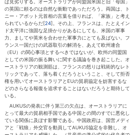
ば見劣りする。オーストラリアが同盟国米国と旧「母国」
の英国に頼るのは自然な衝動であっただろう。両国は、ト
ニー・アボット元首相の言葉を借りれば、「家族」と考え
られているからだ[
24
]。その上、フランスは、たとえイン
ド太平洋に強固な足掛かりがあるにしても、米国の軍事
力、ましてや英米を合わせた軍事力にとても及ばない。フ
ランス一国だけの武器取引の解消を、あえて欧州連合
（EU）の関心事項とするべきではないが、欧州の同盟国
としての米国の振る舞いに関する議論を巻き起こした。オ
ーストラリアの観測筋は、フランスの怒りは戦術的なレト
リックであって、落ち着くだろうということ、そして拒否
権を用いてオーストラリアとEUの貿易協定を妨害するな
どのさらなる報復を追求することはないだろうと期待して
いる。
AUKUSの発表に伴う第三の欠点は、オーストラリアに
とって最大の貿易相手国である中国との間のすでに悪化し
ている関係に及ぼす影響である。中国政府は、国営メディ
アと「戦狼」外交官を動員してAUKUS協定を非難し、オ
ーストラリアを威嚇した。（共産党の準公式的な代弁者で