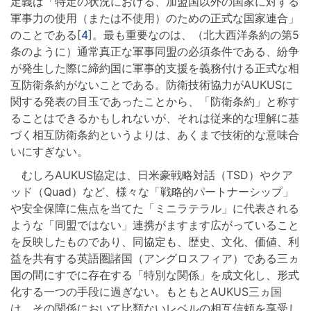
定義は「特定の状況における、加盟国以外の国家に対する
軍事力の使用（または不使用）のための正式な国家連合」
のことである[
4
]。最も重要なのは、（北大西洋条約の第5
条のように）通常真正な軍事同盟の必須条件である、紛争
が発生した際に締約国に軍事的支援を義務付ける正式な相
互防衛条約がないことである。防衛技術協力がAUKUSに
関する発表の目玉であったことから、「防衛条約」と称す
ることはできるかもしれないが、それは従来的な理解に基
づく相互防衛条約というよりは、あくまで技術的な意味合
いにすぎない。
むしろAUKUS協定は、日米豪戦略対話（TSD）やクア
ッド（Quad）など、様々な「戦略的パートナーシップ」
や安全保障に焦点を当てた「ミニラテラル」に代表される
ような「同盟ではない」連携がますます広がっていること
を反映したものであり、同協定も、歴史、文化、価値、利
益を共有する英語圏諸国（アングロスフィア）である三ヵ
国の間にすでに存在する「特別な関係」を成文化し、形式
化する一つの手段に過ぎない。もともとAUKUS三ヵ国
は、その関係において比類ないレベルの相互信頼を享受し