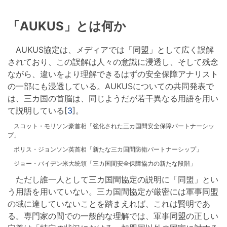
「AUKUS」とは何か
AUKUS協定は、メディアでは「同盟」として広く誤解
されており、この誤解は人々の意識に浸透し、そして残念
ながら、違いをより理解できるはずの安全保障アナリスト
の一部にも浸透している。AUKUSについての共同発表で
は、三カ国の首脳は、同じようだが若干異なる用語を用い
て説明している[
3
]。
スコット・モリソン豪首相「強化された三カ国間安全保障パートナーシッ
プ」
ボリス・ジョンソン英首相「新たな三カ国間防衛パートナーシップ」
ジョー・バイデン米大統領「三カ国間安全保障協力の新たな段階」
ただし誰一人として三カ国間協定の説明に「同盟」とい
う用語を用いていない。三カ国間協定が厳密には軍事同盟
の域に達していないことを踏まえれば、これは賢明であ
る。専門家の間での一般的な理解では、軍事同盟の正しい