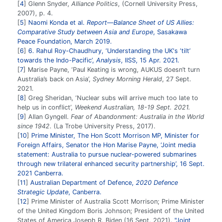
4
Glenn Snyder,
Alliance Politics
, (Cornell University Press,
2007), p. 4.
5
Naomi Konda et al.
Report―Balance Sheet of US Allies:
Comparative Study between Asia and Europe
, Sasakawa
Peace Foundation, March 2019.
6
6. Rahul Roy-Chaudhury, ‘Understanding the UK's ‘tilt’
towards the Indo-Pacific’,
Analysis
, IISS, 15 Apr. 2021.
7
Marise Payne, ‘Paul Keating is wrong, AUKUS doesn’t turn
Australia’s back on Asia’,
Sydney Morning Herald
, 27 Sept.
2021.
8
Greg Sheridan, ‘Nuclear subs will arrive much too late to
help us in conflict’,
Weekend Australian
, 18-19 Sept. 2021.
9
Allan Gyngell.
Fear of Abandonment: Australia in the World
since 1942
. (La Trobe University Press, 2017).
10
Prime Minister, The Hon Scott Morrison MP, Minister for
Foreign Affairs, Senator the Hon Marise Payne, ‘Joint media
statement: Australia to pursue nuclear-powered submarines
through new trilateral enhanced security partnership’, 16 Sept.
2021 Canberra.
11
Australian Department of Defence,
2020 Defence
Strategic Update
, Canberra.
12
Prime Minister of Australia Scott Morrison; Prime Minister
of the United Kingdom Boris Johnson; President of the United
States of America Joseph R. Biden (16 Sept. 2021).
"Joint