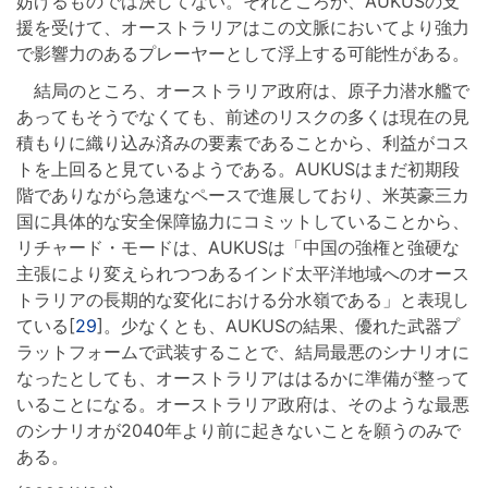
妨げるものでは決してない。それどころか、AUKUSの支
援を受けて、オーストラリアはこの文脈においてより強力
で影響力のあるプレーヤーとして浮上する可能性がある。
結局のところ、オーストラリア政府は、原子力潜水艦で
あってもそうでなくても、前述のリスクの多くは現在の見
積もりに織り込み済みの要素であることから、利益がコス
トを上回ると見ているようである。AUKUSはまだ初期段
階でありながら急速なペースで進展しており、米英豪三カ
国に具体的な安全保障協力にコミットしていることから、
リチャード・モードは、AUKUSは「中国の強権と強硬な
主張により変えられつつあるインド太平洋地域へのオース
トラリアの長期的な変化における分水嶺である」と表現し
ている[
29
]。少なくとも、AUKUSの結果、優れた武器プ
ラットフォームで武装することで、結局最悪のシナリオに
なったとしても、オーストラリアははるかに準備が整って
いることになる。オーストラリア政府は、そのような最悪
のシナリオが2040年より前に起きないことを願うのみで
ある。