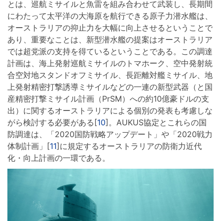
とは、巡航ミサイルと魚雷を組み合わせて武装し、長期間
にわたって太平洋の大海原を航行できる原子力潜水艦は、
オーストラリアの抑止力を大幅に向上させるということで
あり、重要なことは、新型潜水艦の提案はオーストラリア
では超党派の支持を得ているということである。この調達
計画は、海上発射巡航ミサイルのトマホーク、空中発射統
合空対地スタンドオフミサイル、長距離対艦ミサイル、地
上発射精密打撃誘導ミサイルなどの一連の新型武器（と国
産精密打撃ミサイル計画（PrSM）への約10億豪ドルの支
出）に関するオーストラリアによる個別の発表も考慮しな
がら検討する必要がある[
10
]。AUKUS協定とこれらの国
防調達は、「2020国防戦略アップデート」や「2020戦力
体制計画」[
11
]に規定するオーストラリアの防衛力近代
化・向上計画の一環である。