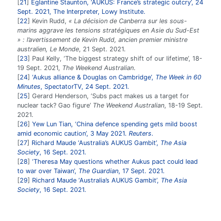
21
Eglantine Staunton, ‘AUKUS: France’s strategic outcry’, 24
Sept. 2021, The Interpreter, Lowy Institute.
22
Kevin Rudd,
« La décision de Canberra sur les sous-
marins aggrave les tensions stratégiques en Asie du Sud-Est
» : l’avertissement de Kevin Rudd, ancien premier ministre
australien, Le Monde
, 21 Sept. 2021.
23
Paul Kelly, ‘The biggest strategy shift of our lifetime’, 18-
19 Sept. 2021,
The Weekend Australian
.
24
‘Aukus alliance & Douglas on Cambridge’,
The Week in 60
Minutes
, SpectatorTV, 24 Sept. 2021.
25
Gerard Henderson, ‘Subs pact makes us a target for
nuclear tack? Gao figure’
The Weekend Australian
, 18-19 Sept.
2021.
26
Yew Lun Tian, ‘China defence spending gets mild boost
amid economic caution’, 3 May 2021.
Reuters
.
27
Richard Maude ‘Australia’s AUKUS Gambit’,
The Asia
Society
, 16 Sept. 2021.
28
‘Theresa May questions whether Aukus pact could lead
to war over Taiwan’,
The Guardian
, 17 Sept. 2021.
29
Richard Maude ‘Australia’s AUKUS Gambit’,
The Asia
Society
, 16 Sept. 2021.