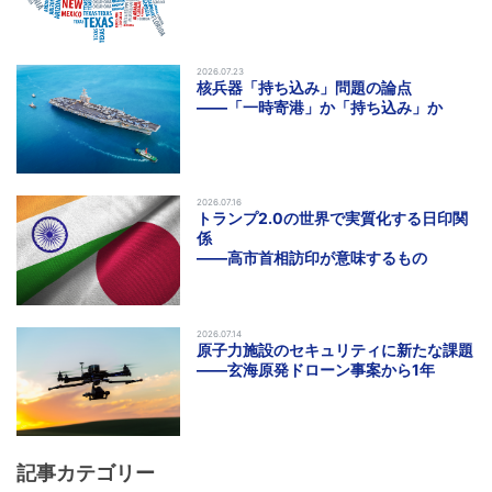
2026.07.23
核兵器「持ち込み」問題の論点
――「一時寄港」か「持ち込み」か
2026.07.16
トランプ2.0の世界で実質化する日印関
係
――高市首相訪印が意味するもの
2026.07.14
原子力施設のセキュリティに新たな課題
――玄海原発ドローン事案から1年
記事カテゴリー