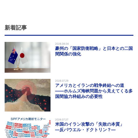
新着記事
2026.08.04
豪州の「国家防衛戦略」と日本との二国
間関係の強化
2026.07.29
アメリカとイランの戦争終結への道
――ホルムズ海峡問題から見えてくる多
国間協力枠組みの必要性
2026.07.27
米国のイラン攻撃の「失敗の本質」
―反パウエル・ドクトリン？―