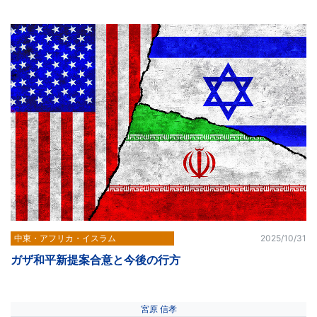
中東・アフリカ・イスラム
2025/10/31
ガザ和平新提案合意と今後の行方
宮原 信孝