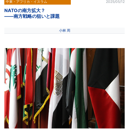
中東・アフリカ・イスラム
2025/05/12
NATOの南方拡大？
――南方戦略の狙いと課題
小林 周