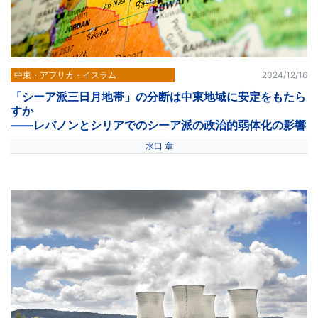
中東・アフリカ・イスラム
2024/12/16
「シーア派三日月地帯」の分断は中東地域に安定をもたら
すか
――レバノンとシリアでのシーア派の政治的弱体化の影響
水口 章