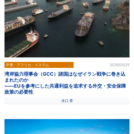
中東・アフリカ・イスラム
2026/05/25
湾岸協力理事会（GCC）諸国はなぜイラン戦争に巻き込
まれたのか
――EUを参考にした共通利益を追求する外交・安全保障
政策の必要性
水口 章