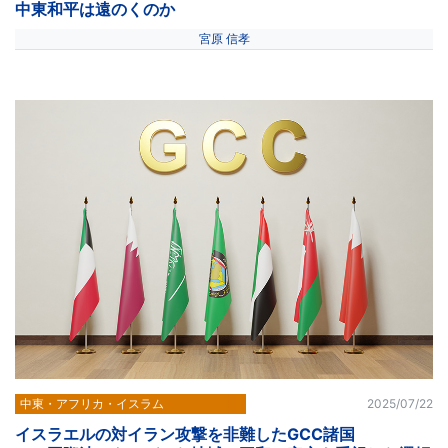
中東和平は遠のくのか
宮原 信孝
中東・アフリカ・イスラム
2025/07/22
イスラエルの対イラン攻撃を非難したGCC諸国