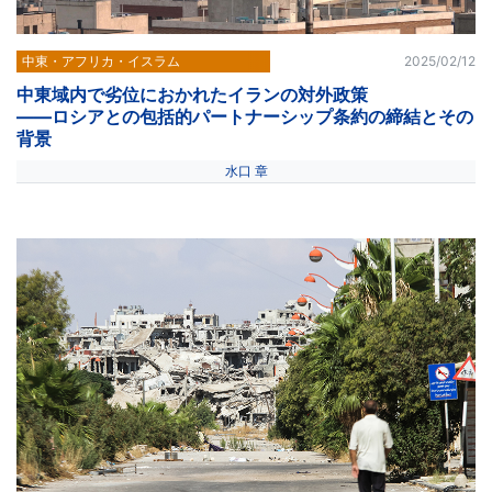
中東・アフリカ・イスラム
2025/02/12
中東域内で劣位におかれたイランの対外政策
――ロシアとの包括的パートナーシップ条約の締結とその
背景
水口 章