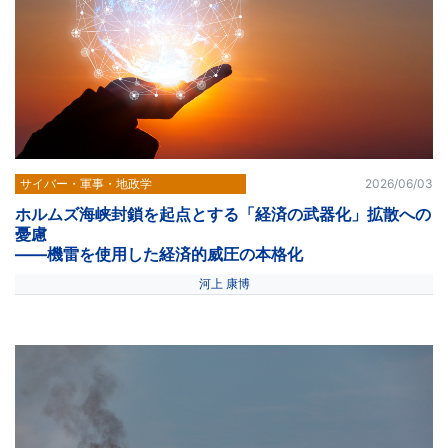
サイバー・軍事・地政学
2026/06/03
ホルムズ海峡封鎖を起点とする「経済の武器化」拡散への
憂慮
――機雷を使用した経済的威圧の本格化
河上 康博