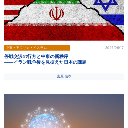
中東・アフリカ・イスラム
2026/06/17
停戦交渉の行方と中東の新秩序
――イラン戦争後を見据えた日本の課題
宮原 信孝