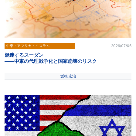
中東・アフリカ・イスラム
2026/07/06
混迷するスーダン
――中東の代理戦争化と国家崩壊のリスク
坂根 宏治