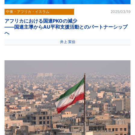
中東・アフリカ・イスラム
2025/03/19
アフリカにおける国連PKOの減少
――国連主導からAU平和支援活動とのパートナーシップ
へ
井上 実佳