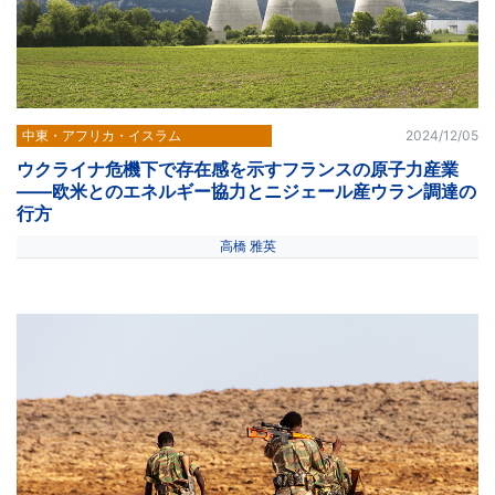
中東・アフリカ・イスラム
2024/12/05
ウクライナ危機下で存在感を示すフランスの原子力産業
――欧米とのエネルギー協力とニジェール産ウラン調達の
行方
高橋 雅英