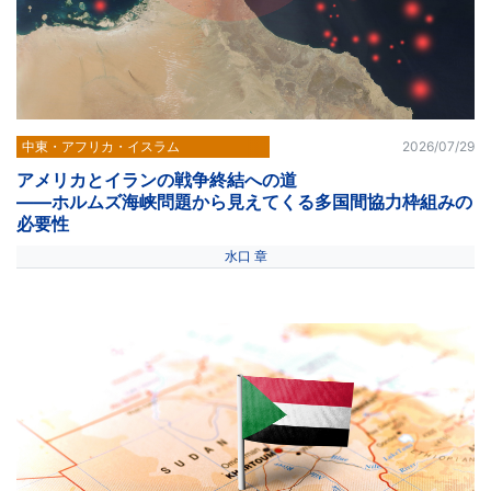
中東・アフリカ・イスラム
2026/07/29
アメリカとイランの戦争終結への道
――ホルムズ海峡問題から見えてくる多国間協力枠組みの
必要性
水口 章