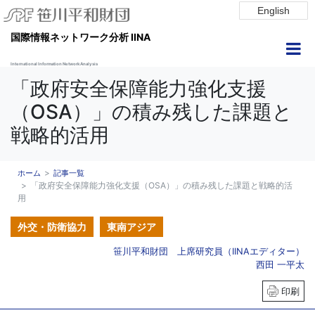
English
国際情報ネットワーク分析 IINA
International Information Network Analysis
「政府安全保障能力強化支援
（OSA）」の積み残した課題と
戦略的活用
ホーム
記事一覧
「政府安全保障能力強化支援（OSA）」の積み残した課題と戦略的活
用
外交・防衛協力
東南アジア
笹川平和財団 上席研究員（IINAエディター）
西田 一平太
印刷