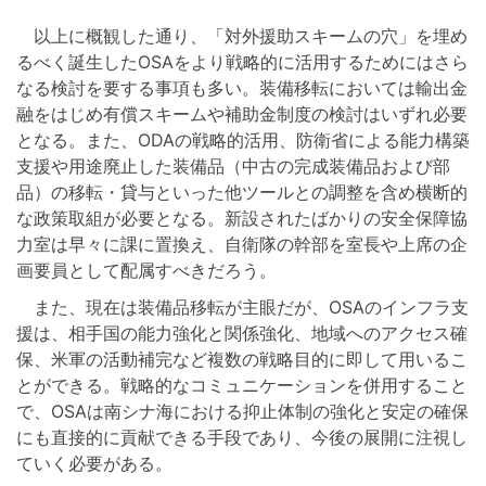
以上に概観した通り、「対外援助スキームの穴」を埋め
るべく誕生したOSAをより戦略的に活用するためにはさら
なる検討を要する事項も多い。装備移転においては輸出金
融をはじめ有償スキームや補助金制度の検討はいずれ必要
となる。また、ODAの戦略的活用、防衛省による能力構築
支援や用途廃止した装備品（中古の完成装備品および部
品）の移転・貸与といった他ツールとの調整を含め横断的
な政策取組が必要となる。新設されたばかりの安全保障協
力室は早々に課に置換え、自衛隊の幹部を室長や上席の企
画要員として配属すべきだろう。
また、現在は装備品移転が主眼だが、OSAのインフラ支
援は、相手国の能力強化と関係強化、地域へのアクセス確
保、米軍の活動補完など複数の戦略目的に即して用いるこ
とができる。戦略的なコミュニケーションを併用すること
で、OSAは南シナ海における抑止体制の強化と安定の確保
にも直接的に貢献できる手段であり、今後の展開に注視し
ていく必要がある。