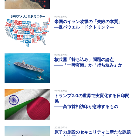
2026.07.27
米国のイラン攻撃の「失敗の本質」
―反パウエル・ドクトリン？―
2026.07.23
核兵器「持ち込み」問題の論点
――「一時寄港」か「持ち込み」か
2026.07.16
トランプ2.0の世界で実質化する日印関
係
――高市首相訪印が意味するもの
2026.07.14
原子力施設のセキュリティに新たな課題