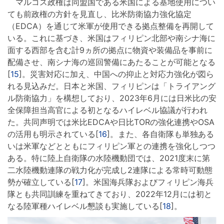
マルコス政権は同盟国である米国による基地使用につい
ても前政権の方針を見直し、比米防衛協力強化協定
（EDCA）を通じて米軍が使用できる拠点整備を再開して
いる。これに基づき、米国はフィリピン北部や南シナ海に
面する西部を含む計9ヵ所の拠点に物資や装備品を事前に
配備させ、南シナ海の巡回警備にあたることが可能となる
[
15
]。災害対応に加え、中国への抑止と対応力強化が図ら
れる見込みだ。日本と米国、フィリピンは「トライアング
ル防衛協力」を構想しており、2023年6月には日米比の安
全保障担当高官による初となるハイレベル協議が行われ
た。共同声明では米比EDCAや日比TORの強化連携やOSA
の活用も明示されている[
16
]。また、各自衛隊も単独ある
いは米軍などとともにフィリピン軍との連携を強化しつつ
ある。特に陸上自衛隊の水陸機動団では、2021度末に第
二水陸機動連隊の戦力化が完成し2連隊による常時可動態
勢が確立している[
17
]。米国海兵隊およびフィリピン海兵
隊とも共同訓練を重ねてきており、2022年12月には初と
なる陸軍種ハイレベル懇談も実施している[
18
]。