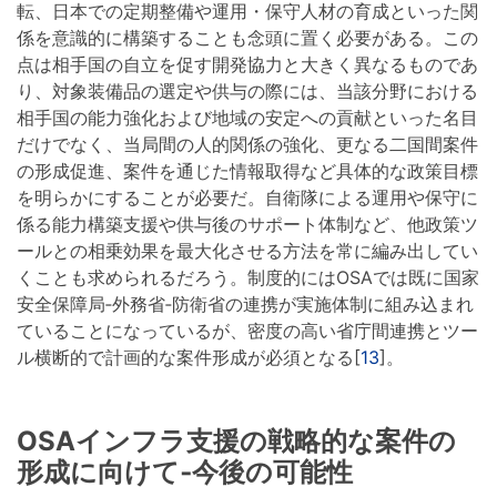
転、日本での定期整備や運用・保守人材の育成といった関
係を意識的に構築することも念頭に置く必要がある。この
点は相手国の自立を促す開発協力と大きく異なるものであ
り、対象装備品の選定や供与の際には、当該分野における
相手国の能力強化および地域の安定への貢献といった名目
だけでなく、当局間の人的関係の強化、更なる二国間案件
の形成促進、案件を通じた情報取得など具体的な政策目標
を明らかにすることが必要だ。自衛隊による運用や保守に
係る能力構築支援や供与後のサポート体制など、他政策ツ
ールとの相乗効果を最大化させる方法を常に編み出してい
くことも求められるだろう。制度的にはOSAでは既に国家
安全保障局‐外務省‐防衛省の連携が実施体制に組み込まれ
ていることになっているが、密度の高い省庁間連携とツー
ル横断的で計画的な案件形成が必須となる[
13
]。
OSAインフラ支援の戦略的な案件の
形成に向けて‐今後の可能性