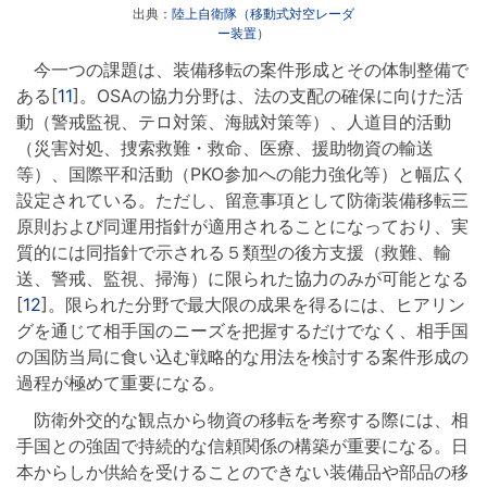
出典：
陸上自衛隊（移動式対空レーダ
ー装置）
今一つの課題は、装備移転の案件形成とその体制整備で
ある[
11
]。OSAの協力分野は、法の支配の確保に向けた活
動（警戒監視、テロ対策、海賊対策等）、人道目的活動
（災害対処、捜索救難・救命、医療、援助物資の輸送
等）、国際平和活動（PKO参加への能力強化等）と幅広く
設定されている。ただし、留意事項として防衛装備移転三
原則および同運用指針が適用されることになっており、実
質的には同指針で示される５類型の後方支援（救難、輸
送、警戒、監視、掃海）に限られた協力のみが可能となる
[
12
]。限られた分野で最大限の成果を得るには、ヒアリン
グを通じて相手国のニーズを把握するだけでなく、相手国
の国防当局に食い込む戦略的な用法を検討する案件形成の
過程が極めて重要になる。
防衛外交的な観点から物資の移転を考察する際には、相
手国との強固で持続的な信頼関係の構築が重要になる。日
本からしか供給を受けることのできない装備品や部品の移