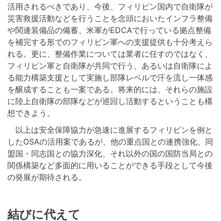
活用されるべきであり、今後、フィリピン国内で自衛隊が
災害救援活動などを行うことを念頭においたインフラ整備
や関連装備品の備蓄、米軍がEDCAで行っている拠点整備
を補完する形でのフィリピン軍への支援提供も十分考えら
れる。更に、整備作業については業者に任すのではなく、
フィリピン軍と自衛隊が共同で行う、あるいは自衛隊によ
る能力構築支援として実施し部隊レベルで汗を流し一体感
を醸成することも一案である。将来的には、それらの施設
に陸上自衛隊の部隊などが巡回し活動するということも構
想できよう。
以上は安全保障協力が急速に進展するフィリピンを例と
したOSAの活用案であるが、他の重点国との連携強化、同
盟国・同志国との協力深化、それ以外の国の国防当局との
関係構築など多面的に用いることができる手段として今後
の発展が期待される。
結びに代えて