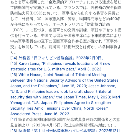
もと省庁を横断した「全政府的アプローチ」における連携を通じ
て防衛関与が実施されている。フランスでは、外務省の安全保障
防衛協力局(DCSD)において、軍事省から出向する将官を局長と
して、外務省、軍、国家憲兵隊、警察、民間専門家など約400名
が任務にあたっている。オーストラリアは「防衛協力計画
（DCP）」に基づき、各国軍との交流や訓練、演習やアセット提
供を行っている。中国では習近平国家主席による軍隊改革により
中央軍事委員会の直下に国際軍事合作弁公室が置かれ「軍事外
交」を展開している。前掲書『防衛外交とは何か」の各国事例よ
り。
14
外務省「日フィリピン首脳会談」2023年2月9日。
15
Karen Lema, “Philippines reveals locations of 4 new
strategic sites for U.S. military pact,” April 3, 2023.
16
White House, “Joint Readout of Trilateral Meeting
Between the National Security Advisors of the United States,
Japan, and the Philippines,” June 16, 2023
;
Jesse Johnson,
“U.S. and Philippine leaders look to craft closer trilateral
security ties with Japan,” the Japan Times, May 1, 2023
;
Mari
Yamaguchi, “US, Japan, Philippines Agree to Strengthen
Security Ties Amid Tensions Over China, North Korea,”
Associated Press, June 16, 2023.
17
筆者の水陸機動団創隊5周年記念式典参列時の関係者との意
見交換より（2023年4月15日、陸上自衛隊相浦駐屯地にて）。
18
防衛省「第１回日米比陸軍種ハイレベル懇談」2022年12月