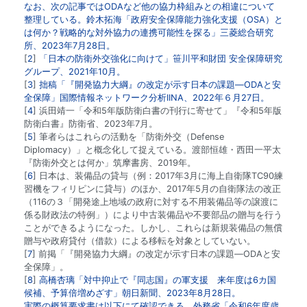
なお、次の記事ではODAなど他の協力枠組みとの相違について
整理している。鈴木拓海「政府安全保障能力強化支援（OSA）と
は何か？戦略的な対外協力の連携可能性を探る」三菱総合研究
所、2023年7月28日。
2
「日本の防衛外交強化に向けて」笹川平和財団 安全保障研究
グループ、2021年10月。
3
拙稿「『開発協力大綱』の改定が示す日本の課題―ODAと安
全保障」国際情報ネットワーク分析IINA、2022年６月27日。
4
浜田靖一「令和5年版防衛白書の刊行に寄せて」『令和5年版
防衛白書』防衛省、2023年7月。
5
筆者らはこれらの活動を「防衛外交（Defense
Diplomacy）」と概念化して捉えている。渡部恒雄・西田一平太
『防衛外交とは何か」筑摩書房、2019年。
6
日本は、装備品の貸与（例：2017年3月に海上自衛隊TC90練
習機をフィリピンに貸与）のほか、2017年5月の自衛隊法の改正
（116の３「開発途上地域の政府に対する不用装備品等の譲渡に
係る財政法の特例」）により中古装備品や不要部品の贈与を行う
ことができるようになった。しかし、これらは新規装備品の無償
贈与や政府貸付（借款）による移転を対象としていない。
7
前掲「『開発協力大綱』の改定が示す日本の課題―ODAと安
全保障」。
8
高橋杏璃「対中抑止で『同志国』の軍支援 来年度は6カ国
候補、予算倍増めざす」朝日新聞、2023年8月28日。
実際の概算要求書は以下にて確認できる。外務省「令和6年度歳