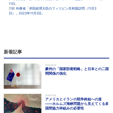
11日。
19
外務省「岸田総理大臣のフィリピン共和国訪問（11月3
日）」2023年11月3日。
新着記事
2026.08.04
豪州の「国家防衛戦略」と日本との二国
間関係の強化
2026.07.29
アメリカとイランの戦争終結への道
――ホルムズ海峡問題から見えてくる多
国間協力枠組みの必要性