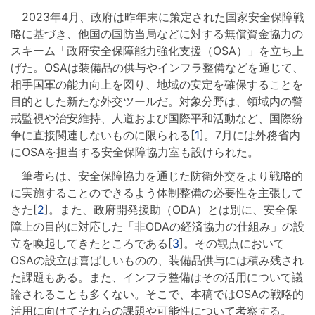
2023年4月、政府は昨年末に策定された国家安全保障戦
略に基づき、他国の国防当局などに対する無償資金協力の
スキーム「政府安全保障能力強化支援（OSA）」を立ち上
げた。OSAは装備品の供与やインフラ整備などを通じて、
相手国軍の能力向上を図り、地域の安定を確保することを
目的とした新たな外交ツールだ。対象分野は、領域内の警
戒監視や治安維持、人道および国際平和活動など、国際紛
争に直接関連しないものに限られる[
1
]。7月には外務省内
にOSAを担当する安全保障協力室も設けられた。
筆者らは、安全保障協力を通じた防衛外交をより戦略的
に実施することのできるよう体制整備の必要性を主張して
きた[
2
]。また、政府開発援助（ODA）とは別に、安全保
障上の目的に対応した「非ODAの経済協力の仕組み」の設
立を喚起してきたところである[
3
]。その観点において
OSAの設立は喜ばしいものの、装備品供与には積み残され
た課題もある。また、インフラ整備はその活用について議
論されることも多くない。そこで、本稿ではOSAの戦略的
活用に向けてそれらの課題や可能性について考察する。