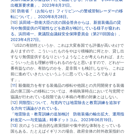
出概算要求書」、2023年8月31日。
9
防衛省「（お知らせ）フィリピンへの警戒管制レーダーの移
転について」、2020年8月28日。
10
浜田靖一防衛大臣の次の国会答弁からは、新規装備品の貸
与や無償提供の可能性などを政府が検討している様子が窺われ
る。浜田靖一、衆議院会議録安全保障委員会（第211回国会）、
2023年4月27日。
「US2の有効性というか、これは大変各国でも評価が高いわけで
ありますので、こういったものをやはり積極的に何とか、貸し出
すなり無償提供するなりというようなことが考えられれば、また
こういった点も理解が得られるのかなと思いますので、どれが一
番有益なのか、有効なのかを、是非我々も検討しながら、これは
前に進めていきたいというふうに思っているところでありま
す」。
11
殺傷能力を有する装備品の移転や他国との共同開発する装備
品の第三国への移転については、本稿執筆時点において与党間で
協議が行われている段階であり本稿の考察の対象とはしない。
12
同類型について、与党内では地雷除去と教育訓練を追加す
る方向で議論がされている。
「地雷除去・教育訓練の追加検討 防衛装備の輸出拡大、運用指
針改定へ―与党協議」時事ドットコム、2023年06月19日。
13
次のように統合的な政策指針や集中的な体制をとっている
国もある。たとえばイギリスの場合、政府全体の対外政策指針の