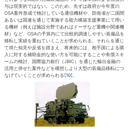
与は現実的ではない。このため、先ずは政府が今年度の
OSA案件形成で検討している通信機材や、防衛省が二国間
あるいは国連を通じて実施する能力構築支援事業にて用い
る機材（例えば施設分野であればドーザなど重機や関連機
材）など、OSAの予算内にて比較的調達しやすい装備品を
移転し実績を重ねていくことが求められる。それらを通じ
て得た知見や反省を踏まえ、将来的には、相手国による購
入に対する補助金的な使い方を可能にすることや有償スキ
ームの検討、国際協力銀行（JBIC）を通じた輸出金融の
活用と併せた案件などを構想しより大型の装備品移転につ
なげていくことが求められる[
10
]。