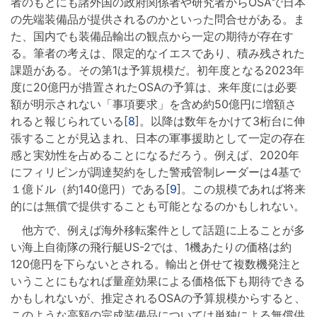
者のもとにも諸外国の政府関係者や研究者からOSAで日本
の先端装備品が提供されるのかといった問合せがある。ま
た、国内でも装備品輸出の観点から一定の期待が存在す
る。筆者の考えは、限定的なイエスであり、積み残された
課題がある。その第1は予算規模だ。初年度となる2023年
度に20億円が措置されたOSAの予算は、来年度には必要
額が明示されない「事項要求」を含め約50億円に増額さ
れると報じられている[
8
]。以降は数年をかけて3桁台に伸
張することが見込まれ、日本の軍事援助として一定の存在
感と実効性を占めることになるだろう。例えば、2020年
にフィリピンが調達契約をした警戒管制レーダーは4基で
１億ドル（約140億円）である[
9
]。この規模であれば将来
的には無償で提供することも可能となるのかもしれない。
他方で、例えば海外移転案件として話題に上ることが多
い海上自衛隊の飛行艇US-2では、1機あたりの価格は約
120億円を下らないとされる。輸出と併せて複数機発注と
いうことにもなれば量産効果による価格低下も期待できる
かもしれないが、推定されるOSAの予算規模からすると、
このような高額の完成装備品については単独による無償供