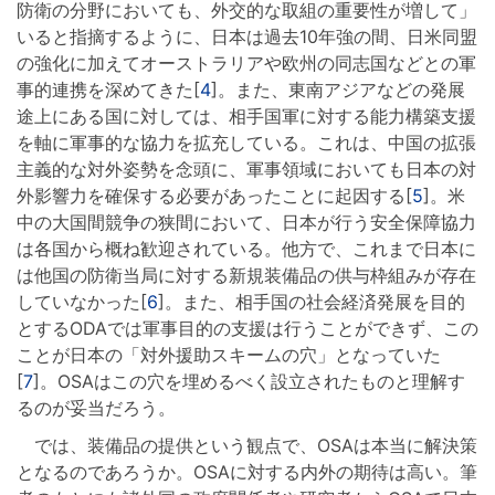
防衛の分野においても、外交的な取組の重要性が増して」
いると指摘するように、日本は過去10年強の間、日米同盟
の強化に加えてオーストラリアや欧州の同志国などとの軍
事的連携を深めてきた[
4
]。また、東南アジアなどの発展
途上にある国に対しては、相手国軍に対する能力構築支援
を軸に軍事的な協力を拡充している。これは、中国の拡張
主義的な対外姿勢を念頭に、軍事領域においても日本の対
外影響力を確保する必要があったことに起因する[
5
]。米
中の大国間競争の狭間において、日本が行う安全保障協力
は各国から概ね歓迎されている。他方で、これまで日本に
は他国の防衛当局に対する新規装備品の供与枠組みが存在
していなかった[
6
]。また、相手国の社会経済発展を目的
とするODAでは軍事目的の支援は行うことができず、この
ことが日本の「対外援助スキームの穴」となっていた
[
7
]。OSAはこの穴を埋めるべく設立されたものと理解す
るのが妥当だろう。
では、装備品の提供という観点で、OSAは本当に解決策
となるのであろうか。OSAに対する内外の期待は高い。筆