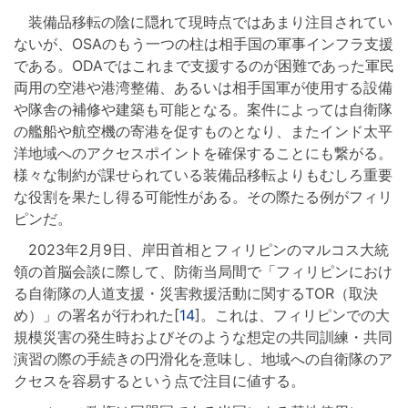
装備品移転の陰に隠れて現時点ではあまり注目されてい
ないが、OSAのもう一つの柱は相手国の軍事インフラ支援
である。ODAではこれまで支援するのが困難であった軍民
両用の空港や港湾整備、あるいは相手国軍が使用する設備
や隊舎の補修や建築も可能となる。案件によっては自衛隊
の艦船や航空機の寄港を促すものとなり、またインド太平
洋地域へのアクセスポイントを確保することにも繋がる。
様々な制約が課せられている装備品移転よりもむしろ重要
な役割を果たし得る可能性がある。その際たる例がフィリ
ピンだ。
2023年2月9日、岸田首相とフィリピンのマルコス大統
領の首脳会談に際して、防衛当局間で「フィリピンにおけ
る自衛隊の人道支援・災害救援活動に関するTOR（取決
め）」の署名が行われた[
14
]。これは、フィリピンでの大
規模災害の発生時およびそのような想定の共同訓練・共同
演習の際の手続きの円滑化を意味し、地域への自衛隊のア
クセスを容易するという点で注目に値する。