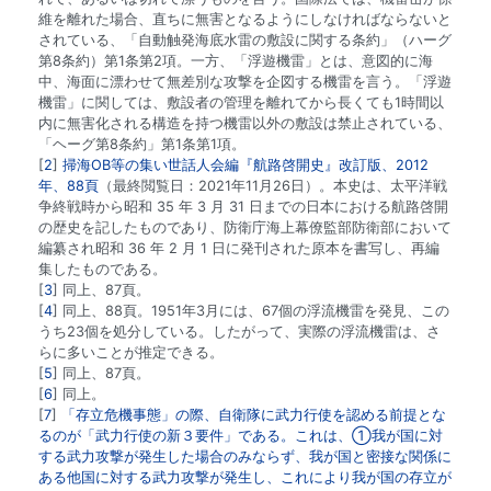
維を離れた場合、直ちに無害となるようにしなければならないと
されている、「自動触発海底水雷の敷設に関する条約」（ハーグ
第8条約）第1条第2項。一方、「浮遊機雷」とは、意図的に海
中、海面に漂わせて無差別な攻撃を企図する機雷を言う。「浮遊
機雷」に関しては、敷設者の管理を離れてから長くても1時間以
内に無害化される構造を持つ機雷以外の敷設は禁止されている、
「ヘーグ第8条約」第1条第1項。
2
掃海OB等の集い世話人会編『航路啓開史』改訂版、2012
年、88頁
（最終閲覧日：2021年11月26日）。本史は、太平洋戦
争終戦時から昭和 35 年 3 月 31 日までの日本における航路啓開
の歴史を記したものであり、防衛庁海上幕僚監部防衛部において
編纂され昭和 36 年 2 月 1 日に発刊された原本を書写し、再編
集したものである。
3
同上、87頁。
4
同上、88頁。1951年3月には、67個の浮流機雷を発見、この
うち23個を処分している。したがって、実際の浮流機雷は、さ
らに多いことが推定できる。
5
同上、87頁。
6
同上。
7
「存立危機事態」の際、自衛隊に武力行使を認める前提とな
るのが「武力行使の新３要件」である。これは、①我が国に対
する武力攻撃が発生した場合のみならず、我が国と密接な関係に
ある他国に対する武力攻撃が発生し、これにより我が国の存立が