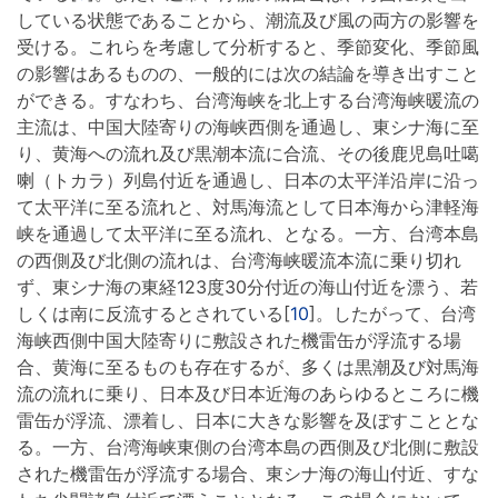
している状態であることから、潮流及び風の両方の影響を
受ける。これらを考慮して分析すると、季節変化、季節風
の影響はあるものの、一般的には次の結論を導き出すこと
ができる。すなわち、台湾海峡を北上する台湾海峡暖流の
主流は、中国大陸寄りの海峡西側を通過し、東シナ海に至
り、黄海への流れ及び黒潮本流に合流、その後鹿児島吐噶
喇（トカラ）列島付近を通過し、日本の太平洋沿岸に沿っ
て太平洋に至る流れと、対馬海流として日本海から津軽海
峡を通過して太平洋に至る流れ、となる。一方、台湾本島
の西側及び北側の流れは、台湾海峡暖流本流に乗り切れ
ず、東シナ海の東経123度30分付近の海山付近を漂う、若
しくは南に反流するとされている[
10
]。したがって、台湾
海峡西側中国大陸寄りに敷設された機雷缶が浮流する場
合、黄海に至るものも存在するが、多くは黒潮及び対馬海
流の流れに乗り、日本及び日本近海のあらゆるところに機
雷缶が浮流、漂着し、日本に大きな影響を及ぼすこととな
る。一方、台湾海峡東側の台湾本島の西側及び北側に敷設
された機雷缶が浮流する場合、東シナ海の海山付近、すな