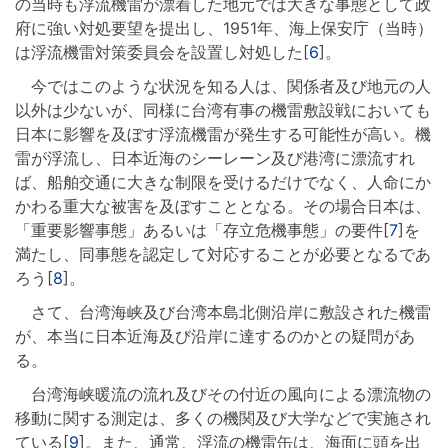
の当時も浮流機雷が漂着した地元では大きな事態として政
府に強い対処要望を提出し、1951年、海上保安庁（当時）
は浮流機雷対策委員会を設置し対処した[
6
]。
今ではこのような状況を知る人は、関係者及び地元の人
以外は少ないが、同様に台湾有事の機雷敷設戦においても
日本に影響を及ぼす浮流機雷が発生する可能性が高い。機
雷が浮流し、日本近海のシーレーン及び港湾に漂流すれ
ば、船舶交通に大きな制限を受けるだけでなく、人命にか
かわる重大な被害を及ぼすこととなる。その場合日本は、
「重要影響事態」あるいは「存立危機事態」の要件[
7
]を
満たし、同事態を認定して対応することが必要となるであ
ろう[
8
]。
さて、台湾海峡及び台湾本島北側沿岸に敷設された機雷
が、本当に日本近海及び沿岸に達するのかとの疑問があ
る。
台湾海峡暖流の流れ及びその付近の風向による漂流物の
移動に関する測定は、多くの機関及び大学などで実施され
ている[
9
]。また、通常、浮流の機雷缶は、海面に頭を出