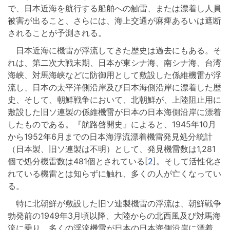
で、日本近海を航行する船舶への触雷、または漂着し人員
被害が出ること、さらには、海上交通が麻痺あるいは遮断
されることが予測される。
日本近海に機雷が浮流してきた歴史は過去にもある。そ
れは、第二次大戦末期、日本が東シナ海、南シナ海、台湾
海峡、対馬海峡などに防御用として敷設した係維機雷が浮
流し、日本の太平洋側沿岸及び日本海側沿岸に漂着した歴
史、そして、朝鮮戦争において、北朝鮮が、上陸阻止用に
敷設した旧ソ連製の係維機雷が日本の日本海側沿岸に漂着
したものである。『航路啓開史』によると、1945年10月
から1952年6月までの日本海浮流漂着機雷発見処分統計
（日本製、旧ソ連製は不明）として、発見機雷数は1,281
個で処分機雷数は481個とされている[
2
]。そして活性化さ
れている機雷とは知らずに触れ、多くの人が亡くなってい
る。
特に北朝鮮が敷設した旧ソ連製機雷の浮流は、朝鮮戦争
勃発前の1949年3月頃以降、大陸からの北西風及び対馬海
流に乗り、多くの浮流機雷が日本の日本海側沿岸に漂着、