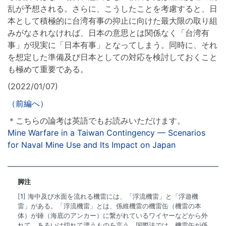
乱が予想される。さらに、こうしたことを考慮すると、日
本として積極的に台湾有事の抑止に向けた最大限の取り組
みがなされなければ、日本の意思とは関係なく「台湾有
事」が現実に「日本有事」となってしまう。同時に、それ
を想定した準備及び日本としての対応を検討しておくこと
も極めて重要である。
(2022/01/07)
（前編へ）
＊こちらの論考は英語でもお読みいただけます。
Mine Warfare in a Taiwan Contingency — Scenarios
for Naval Mine Use and Its Impact on Japan
脚注
1
海中及び水面を流れる機雷には、「浮流機雷」と「浮遊機
雷」がある。「浮流機雷」とは、係維機雷の機雷缶（機雷の本
体）が錘（海底のアンカー）に繋がれているワイヤーなどから外
れて、あるいは切れて漂うものを言う。国際法では、機雷缶が係