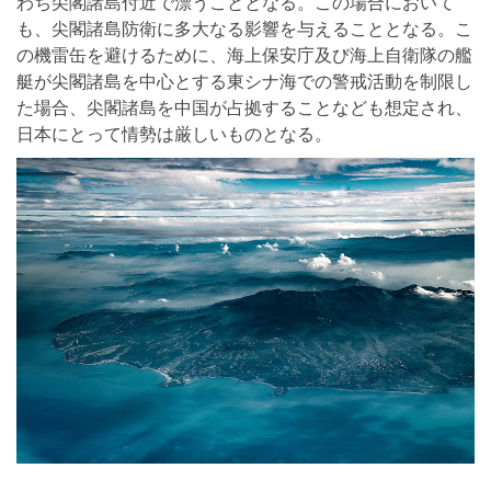
わち尖閣諸島付近で漂うこととなる。この場合において
も、尖閣諸島防衛に多大なる影響を与えることとなる。こ
の機雷缶を避けるために、海上保安庁及び海上自衛隊の艦
艇が尖閣諸島を中心とする東シナ海での警戒活動を制限し
た場合、尖閣諸島を中国が占拠することなども想定され、
日本にとって情勢は厳しいものとなる。