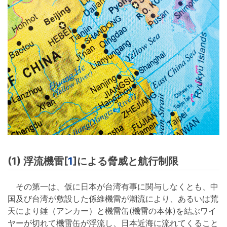
(1) 浮流機雷[
1
]による脅威と航行制限
その第一は、仮に日本が台湾有事に関与しなくとも、中
国及び台湾が敷設した係維機雷が潮流により、あるいは荒
天により錘（アンカー）と機雷缶(機雷の本体)を結ぶワイ
ヤーが切れて機雷缶が浮流し、日本近海に流れてくること