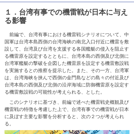
１．台湾有事での機雷戦が日本に与え
る影響
前編で、台湾有事における機雷戦シナリオについて、中
国軍は台湾本島西側の台湾海峡の南北入口付近に機雷を敷
設して、台湾及び台湾を支援する各国艦艇の侵入を阻止す
る機雷原を設定するとともに、台湾本島の西側及び北側に
台湾軍艦艇の撃破を企図した機雷原を設定する機雷敷設戦
を実施するとの推察を提示した。また、その一方、台湾軍
は、台湾海峡を挟んで西側の金門島などの島々の付近及び
台湾本島の西側及び北側の沿岸海域に防御機雷原を設定す
る機雷敷設戦の可能性が考えられる、とした。
このシナリオに基づき、前編で述べた機雷戦史概観及び
機雷戦の特徴を考慮した上で、台湾有事での機雷戦が日本
に及ぼす主要な影響を分析すると、次の２つが考えられ
る。