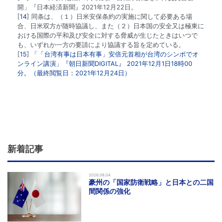
開」『日本経済新聞』2021年12月22日。
14
同条は、（１）日米安保条約の実施に関して必要ある場
合、日米双方が随時協議し、また（２）日本国の安全又は極東に
おける国際の平和及び安全に対する脅威が生じたときはいつで
も、いずれか一方の要請により協議する旨を定めている。
15
「「台湾有事は日本有事」安倍元首相が台湾のシンポでオ
ンライン講演」『朝日新聞DIGITAL』 2021年12月1日18時00
分。（最終閲覧日：2021年12月24日）
新着記事
2026.08.04
豪州の「国家防衛戦略」と日本との二国
間関係の強化