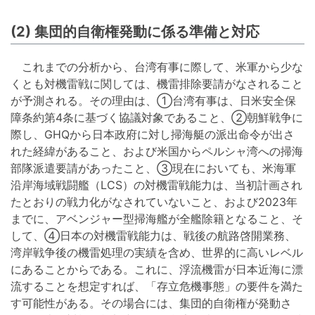
(2) 集団的自衛権発動に係る準備と対応
これまでの分析から、台湾有事に際して、米軍から少な
くとも対機雷戦に関しては、機雷排除要請がなされること
が予測される。その理由は、①台湾有事は、日米安全保
障条約第4条に基づく協議対象であること、②朝鮮戦争に
際し、GHQから日本政府に対し掃海艇の派出命令が出さ
れた経緯があること、および米国からペルシャ湾への掃海
部隊派遣要請があったこと、③現在においても、米海軍
沿岸海域戦闘艦（LCS）の対機雷戦能力は、当初計画され
たとおりの戦力化がなされていないこと、および2023年
までに、アベンジャー型掃海艦が全艦除籍となること、そ
して、④日本の対機雷戦能力は、戦後の航路啓開業務、
湾岸戦争後の機雷処理の実績を含め、世界的に高いレベル
にあることからである。これに、浮流機雷が日本近海に漂
流することを想定すれば、「存立危機事態」の要件を満た
す可能性がある。その場合には、集団的自衛権が発動さ