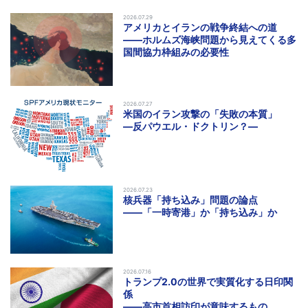
2026.07.29
アメリカとイランの戦争終結への道
――ホルムズ海峡問題から見えてくる多
国間協力枠組みの必要性
2026.07.27
米国のイラン攻撃の「失敗の本質」
―反パウエル・ドクトリン？―
2026.07.23
核兵器「持ち込み」問題の論点
――「一時寄港」か「持ち込み」か
2026.07.16
トランプ2.0の世界で実質化する日印関
係
――高市首相訪印が意味するもの