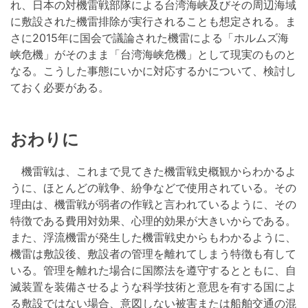
れ、日本の対機雷戦部隊による台湾海峡及びその周辺海域
に敷設された機雷排除が実行されることも想定される。ま
さに2015年に国会で議論された機雷による「ホルムズ海
峡危機」がそのまま「台湾海峡危機」として現実のものと
なる。こうした事態にいかに対応するかについて、検討し
ておく必要がある。
おわりに
機雷戦は、これまで見てきた機雷戦史概観からわかるよ
うに、ほとんどの戦争、紛争などで使用されている。その
理由は、機雷戦が弱者の作戦と言われているように、その
特徴である費用対効果、心理的効果が大きいからである。
また、浮流機雷が発生した機雷戦史からもわかるように、
機雷は敷設後、敷設者の管理を離れてしまう特徴も有して
いる。管理を離れた場合に国際法を遵守するとともに、自
滅装置を装備させるような科学技術と意思を有する国によ
る敷設ではない場合、意図しない被害または船舶交通の混