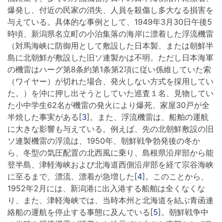
爆発し、付近の民家の消失、人員を殺傷し多大なる損害を
与えている。具体的な事例として、1949年3月30日午後5
時頃、新潟県名立町の小泊集落の海岸に漂着した浮流機雷
（対馬海峡に防御用として敷設した日本製、または朝鮮半
島に北朝鮮が敷設した旧ソ連製かは不明。ただし日本海軍
の機雷はハーグ第8条約第1条第2項に従い係維していた索
（ワイヤー）が切れた場合、発火しない方式を採用してい
た。）を沖に押し出そうとしていた巡査１名、見物してい
た小中学生62名が機雷の発火により爆死、家屋30戸が全
半焼した事実がある[
3
]。また、浮流機雷は、船舶の運航
に大きな影響も与えている。例えば、先の北朝鮮敷設の旧
ソ連製機雷の浮流は、1950年、朝鮮戦争勃発後の冬か
ら、冬型の気圧配置の北西風に乗り、島根県沿岸部から能
登半島、津軽海峡および北海道西側沿岸部を経て宗谷海峡
に至るまで、漂流、漂着が急増した[
4
]。このことから、
1952年2月には、新潟港に出入港する船舶は全くなくな
り、また、津軽海峡では、当時本州と北海道を結ぶ青函連
絡船の運航を停止する事態に及んでいる[
5
]。朝鮮戦争中