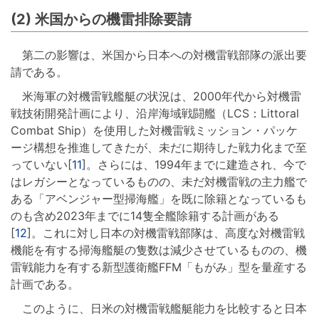
(2) 米国からの機雷排除要請
第二の影響は、米国から日本への対機雷戦部隊の派出要
請である。
米海軍の対機雷戦艦艇の状況は、2000年代から対機雷
戦技術開発計画により、沿岸海域戦闘艦（LCS：Littoral
Combat Ship）を使用した対機雷戦ミッション・パッケ
ージ構想を推進してきたが、未だに期待した戦力化まで至
っていない[
11
]。さらには、1994年までに建造され、今で
はレガシーとなっているものの、未だ対機雷戦の主力艦で
ある「アベンジャー型掃海艦」を既に除籍となっているも
のも含め2023年までに14隻全艦除籍する計画がある
[
12
]。これに対し日本の対機雷戦部隊は、高度な対機雷戦
機能を有する掃海艦艇の隻数は減少させているものの、機
雷戦能力を有する新型護衛艦FFM「もがみ」型を量産する
計画である。
このように、日米の対機雷戦艦艇能力を比較すると日本