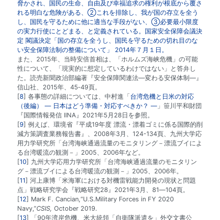
脅かされ、国民の生命、自由及び幸福追求の権利が根底から覆さ
れる明白な危険がある、②これを排除し、我が国の存立を全う
し、国民を守るために他に適当な手段がない、③必要最小限度
の実力行使にとどまる、と定義されている。国家安全保障会議決
定 閣議決定「国の存立を全うし、国民を守るための切れ目のな
い安全保障法制の整備について」 2014年７月１日。
また、2015年、当時安倍首相は、「ホルムズ海峡危機」の可能
性について、「現実的に想定しているわけではない」と答弁し
た。読売新聞政治部編著『安全保障関連法―変わる安保体制―』
信山社、2015年、45‐49頁。
8
各事態の詳細については、中村進「
台湾危機と日米の対応
（後編） ― 日本はどう準備・対応すべきか？ ―
」笹川平和財団
『国際情報発信 IINA』2021年5月28日を参照。
9
例えば、環境省『平成19年度 漂流・漂着ゴミに係る国際的削
減方策調査業務報告書』、2008年3月、124-134頁、九州大学応
用力学研究所「台湾海峡通過流量のモニタリング－漂流ブイによ
る台湾暖流の観測－」2005、2006年など。
10
九州大学応用力学研究所「台湾海峡通過流量のモニタリン
グ－漂流ブイによる台湾暖流の観測－」2005、2006年。
11
河上康博「米海軍における対機雷戦能力開発の現状と問題
点」戦略研究学会『戦略研究28』2021年3月、81―104頁。
12
Mark F. Cancian,“U.S.Military Forces in FY 2020
Navy,”
CSIS,
October 2019.
13
「90年湾岸危機、米大統領「自衛隊派遣を」外交文書公