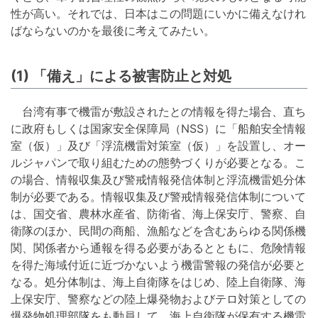
性が高い。それでは、日本はこの問題にいかに備えなけれ
ばならないのかを最後に考えてみたい。
(1) 「備え」による被害防止と対処
台湾有事で機雷が敷設されたとの情報を得た場合、直ち
に政府もしくは国家安全保障局（NSS）に「船舶安全情報
室（仮）」及び「浮流機雷対策室（仮）」を設置し、オー
ルジャパンで取り組むための態勢づくりが必要となる。こ
の場合、情報収集及び警戒情報発信体制と浮流機雷処分体
制が必要である。情報収集及び警戒情報発信体制について
は、国交省、農林水産省、防衛省、海上保安庁、警察、自
衛隊のほか、民間の商船、漁船などを含むあらゆる関係機
関、関係者から通報を得る必要があるとともに、危険情報
を得た海域付近に近づかないよう機雷警報の発信が必要と
なる。処分体制は、海上自衛隊をはじめ、陸上自衛隊、海
上保安庁、警察などの陸上爆発物およびテロ対策としての
爆発物処理部隊をも動員して、海上自衛隊が保有する機雷