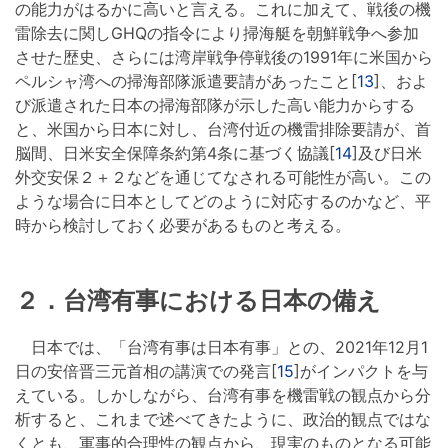
の能力がはるかに高いと言える。これに加えて、戦後の機
雷除去に関しGHQの指令により掃海艇を朝鮮戦争へ参加
させた歴史、さらには湾岸戦争停戦後の1991年に米国から
ペルシャ湾への掃海部隊派遣要請があったこと[
13
]、およ
び派遣された日本の掃海部隊が示した高い能力からする
と、米国から日本に対し、台湾付近の機雷排除要請が、首
脳間、日米安全保障条約第4条に基づく協議[
14
]及び日米
外交安保２＋２などを通じてなされる可能性が高い。この
ような場合に日本としてどのように対応するのかなど、平
時から検討しておく必要があるものと考える。
２．台湾有事における日本の備え
日本では、「台湾有事は日本有事」との、2021年12月1
日の安倍晋三元首相の講演での発言[
15
]がインパクトを与
えている。しかしながら、台湾有事を機雷戦の観点から分
析すると、これまで述べてきたように、政治的観点ではな
くとも、軍事的合理性の観点から、現実のものとなる可能