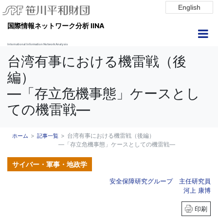
English
国際情報ネットワーク分析 IINA
International Information Network Analysis
台湾有事における機雷戦（後
編）
―「存立危機事態」ケースとし
ての機雷戦―
台湾有事における機雷戦（後編）
ホーム
記事一覧
―「存立危機事態」ケースとしての機雷戦―
サイバー・軍事・地政学
安全保障研究グループ 主任研究員
河上 康博
印刷