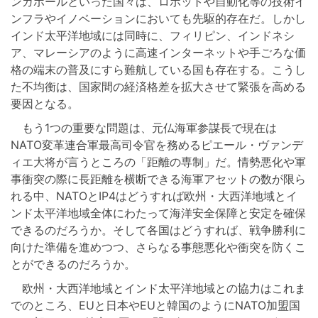
ンガポールといった国々は、ロボットや自動化等の技術イ
ンフラやイノベーションにおいても先駆的存在だ。しかし
インド太平洋地域には同時に、フィリピン、インドネシ
ア、マレーシアのように高速インターネットや手ごろな価
格の端末の普及にすら難航している国も存在する。こうし
た不均衡は、国家間の経済格差を拡大させて緊張を高める
要因となる。
もう1つの重要な問題は、元仏海軍参謀長で現在は
NATO変革連合軍最高司令官を務めるピエール・ヴァンデ
ィエ大将が言うところの「距離の専制」だ。情勢悪化や軍
事衝突の際に長距離を横断できる海軍アセットの数が限ら
れる中、NATOとIP4はどうすれば欧州・大西洋地域とイ
ンド太平洋地域全体にわたって海洋安全保障と安定を確保
できるのだろうか。そして各国はどうすれば、戦争勝利に
向けた準備を進めつつ、さらなる事態悪化や衝突を防くこ
とができるのだろうか。
欧州・大西洋地域とインド太平洋地域との協力はこれま
でのところ、EUと日本やEUと韓国のようにNATO加盟国