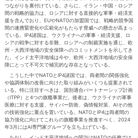
つながりを裏付けている。さらに、イラン・中国・ロシア
間の戦略的協力は、ロシアに対する直接的な軍事・経済支
援を含んでおり、EUやNATOの加盟国では、戦略的競争国
間の連携緊密化や広範化がもたらす脅威への懸念が高まっ
ている。IP4諸国は、ウクライナへの軍事・経済支援、ロ
シアの戦争に対する非難、ロシアへの制裁実施を通じ、欧
州・大西洋地域の安全保障へのコミットメントを示してき
た。インド太平洋地域は今や、欧州・大西洋地域の安全保
障にとって不可欠で補完的な存在となっている。
こうした中でNATOとIP4諸国では、両者間の関係強化
や協調体制の改善に向けた取り組みがいくつも提案されて
いる。特に注目すべきは、国別適合パートナーシップ計画
（ITPP）と4つの旗艦事業だ。後者は、ウクライナの軍事
医療に対する支援、サイバー防衛、偽情報対策、AIその他
の技術強化に重点を置いている。NATOとIP4は両者間の
協力強化に向けてこれらの旗艦事業を推進すべく、2024
年3月にはAI専門家グループを立ち上げている。
ただし、インド太平洋地域ヘの関与はNATOの任務では