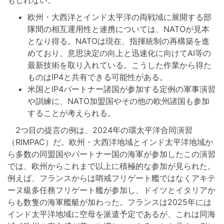
欧州・大西洋とインド太平洋の両戦域に展開する部
隊間の相互運用性と連携については、NATOが見本
となり得る。NATOは現在、指揮統制の再構築を進
めており、意思決定の向上と迅速化に向けてAI等の
最新技術を取り入れている。こうした作業から得た
ものはIP4と共有できる可能性がある。
米国とIP4パートナー諸国が参加する定例の軍事演習
や訓練に、NATO加盟国やその他の欧州諸国も参加
することが考えられる。
2つ目の提言の例は、2024年の環太平洋合同演習
（RIMPAC）だ。欧州・大西洋地域とインド太平洋地域か
ら多数の同盟国やパートナー国の海軍が参加したこの演習
では、欧州からこれまで以上に積極的な参加が見られた。
例えば、フランスからは哨戒フリゲート艦ではなくアキテ
ーヌ級多任務フリゲート艦が参加し、ドイツとイタリアか
らも数隻の海軍艦艇が加わった。フランスは2025年には
インド太平洋地域に空母を派遣予定であるが、これは同海