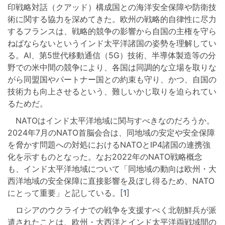
印戦略対話（クアッド）構成国との海洋安全保障や防衛技
術に関する協力を深めてきた。欧州の戦略的自律性に尽力
するフランスは、戦略的競争の影響から自国の主権を守ら
ねばならないというインド太平洋諸国の姿勢を理解してい
る。AI、第5世代移動通信（5G）技術、半導体製造等の分
野での米中間の競争により、各国は同調的な立場を取りな
がら同盟国やパートナー国との約束も守り、かつ、自国の
技術力も向上させるという、難しいかじ取りを迫られてい
るためだ。
NATOはインド太平洋地域に関与すべきなのだろうか。
2024年7月のNATO首脳会合は、同地域の安定や安全保障
を脅かす問題への対処におけるNATOとIP4諸国の連携強
化を示すものとなった。なお2022年のNATO戦略概念
も、インド太平洋地域について「同地域の動向は欧州・大
西洋地域の安全保障に直接影響を及ぼし得るため、NATO
にとって重要」と記している。[
1
]
ロシアのウクライナでの戦争を支援すべく北朝鮮兵が派
遣されたことは、欧州・大西洋とインド太平洋両戦域間の