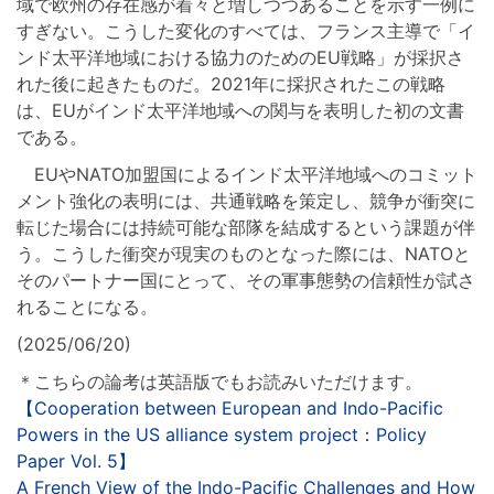
域で欧州の存在感が着々と増しつつあることを示す一例に
すぎない。こうした変化のすべては、フランス主導で「イ
ンド太平洋地域における協力のためのEU戦略」が採択さ
れた後に起きたものだ。2021年に採択されたこの戦略
は、EUがインド太平洋地域への関与を表明した初の文書
である。
EUやNATO加盟国によるインド太平洋地域へのコミット
メント強化の表明には、共通戦略を策定し、競争が衝突に
転じた場合には持続可能な部隊を結成するという課題が伴
う。こうした衝突が現実のものとなった際には、NATOと
そのパートナー国にとって、その軍事態勢の信頼性が試さ
れることになる。
(2025/06/20)
＊こちらの論考は英語版でもお読みいただけます。
【Cooperation between European and Indo-Pacific
Powers in the US alliance system project：Policy
Paper Vol. 5】
A French View of the Indo-Pacific Challenges and How