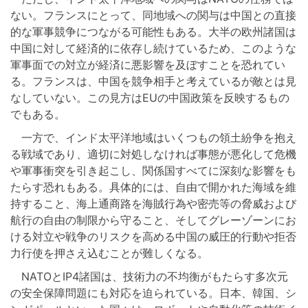
ない。フランスにとって、同地域への関与は中国との直接
的な軍事競争につながる可能性もある。大半の欧州諸国は
中国に対して経済的に依存し続けているため、このような
軍事面での対立が経済に悪影響を及ぼすことを恐れてい
る。フランスは、中国を競争相手と考えているが敵とは見
なしていない。この見方はEUの中国政策を反映するもの
でもある。
一方で、インド太平洋地域はいくつもの領土紛争を抱え
る戦域であり、適切に対処しなければ事態が悪化して危機
や軍事衝突を引き起こし、関係国すべてに深刻な影響をも
たらす恐れもある。具体的には、自由で開かれた海域を維
持すること、海上通商路を海賊行為や密売等の脅威および
航行の自由の制限から守ること、そしてグレーゾーンにお
ける対立や戦争のリスクを高める中国の威圧的行動や拒否
力行使を押さえ込むことが難しくなる。
NATOとIP4諸国は、技術力の不均衡がもたらす多次元
の安全保障問題にも対応を迫られている。日本、韓国、シ