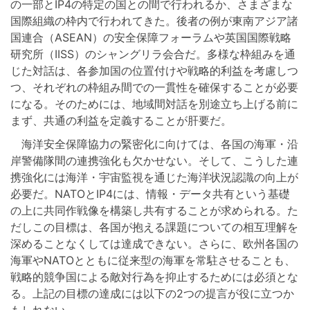
の一部とIP4の特定の国との間で行われるか、さまざまな
国際組織の枠内で行われてきた。後者の例が東南アジア諸
国連合（ASEAN）の安全保障フォーラムや英国国際戦略
研究所（IISS）のシャングリラ会合だ。多様な枠組みを通
じた対話は、各参加国の位置付けや戦略的利益を考慮しつ
つ、それぞれの枠組み間での一貫性を確保することが必要
になる。そのためには、地域間対話を別途立ち上げる前に
まず、共通の利益を定義することが肝要だ。
海洋安全保障協力の緊密化に向けては、各国の海軍・沿
岸警備隊間の連携強化も欠かせない。そして、こうした連
携強化には海洋・宇宙監視を通じた海洋状況認識の向上が
必要だ。NATOとIP4には、情報・データ共有という基礎
の上に共同作戦像を構築し共有することが求められる。た
だしこの目標は、各国が抱える課題についての相互理解を
深めることなくしては達成できない。さらに、欧州各国の
海軍やNATOとともに従来型の海軍を常駐させることも、
戦略的競争国による敵対行為を抑止するためには必須とな
る。上記の目標の達成には以下の2つの提言が役に立つか
もしれない。