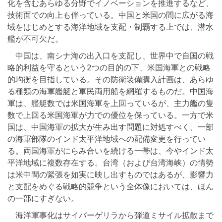
化を含むあらゆる分野でイノベーションを推進するなど、
技術面での向上も伴っている。中国と米国の間に広がる海
域をはじめとする海洋地域を支配・制覇する上では、潜水
艦が不可欠だ。
中国は、南シナ海の出入口を支配し、世界中で自国の戦
略的利益を守るという2つの目的の下、米国海軍との戦略
的均衡を目指している。その防衛装備購入計画は、あらゆ
る種類の海軍艦艇と軍民両用船を網羅するものだ。中国海
軍は、艦艇数では米国海軍を上回っているが、主力艦の隻
数で上回る米国海軍が力での優位を保っている。一方で米
国は、中国海軍の拡大が生み出す問題に対処すべく、一部
の海軍部隊のインド太平洋地域への配備変更を行ってい
る。両国海軍がにらみ合いを続ける一帯は、今やインド太
平洋地域に複数存在する。台湾（および台湾海峡）の情勢
は米中間の緊張を如実に映し出すものではあるが、影響力
と支配をめぐる戦略的競争という全体像においては、ほん
の一部にすぎない。
海洋軍事化はサイバーゲリラから弾道ミサイル拡散まで