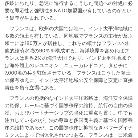
多岐にわたり、急速に進行するこうした問題への対処に必
要な即応性と強靱性をNATO加盟国が有しているのかとい
う疑問が生まれている。
フランスは、欧州の大国では唯一、インド太平洋地域に
多数の領土を有している。同地域でフランスの主権が及ぶ
領土には180万人が居住し、これらの領土はフランスの排
他的経済水域の90％を構成する。海洋境界を含めればフ
ランスは世界2位の海洋大国であり、インド太平洋地域で
は海外領土のレユニオン、ニューカレドニア、タヒチに
7,000名の兵を駐留させている。フランスはこうした領土
の保有ゆえに、インド太平洋地域の安全保障と安定に直接
責任を負う立場にある。
フランスの包括的なインド太平洋戦略は、海洋安全保障
の確保、ルールに基づく国際秩序の維持、航行の自由の保
護、およびパートナーシップの強化に重点を置く。中でも
注力しているのが、法の尊重と多国間主義に基づく国際秩
序の維持であるが、この国際秩序は抑制なきパワーダイナ
ミクスによって弱体化されつつある。フランスは、日米豪