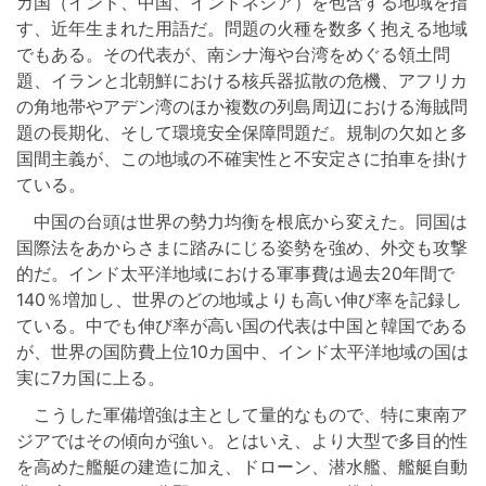
カ国（インド、中国、インドネシア）を包含する地域を指
す、近年生まれた用語だ。問題の火種を数多く抱える地域
でもある。その代表が、南シナ海や台湾をめぐる領土問
題、イランと北朝鮮における核兵器拡散の危機、アフリカ
の角地帯やアデン湾のほか複数の列島周辺における海賊問
題の長期化、そして環境安全保障問題だ。規制の欠如と多
国間主義が、この地域の不確実性と不安定さに拍車を掛け
ている。
中国の台頭は世界の勢力均衡を根底から変えた。同国は
国際法をあからさまに踏みにじる姿勢を強め、外交も攻撃
的だ。インド太平洋地域における軍事費は過去20年間で
140％増加し、世界のどの地域よりも高い伸び率を記録し
ている。中でも伸び率が高い国の代表は中国と韓国である
が、世界の国防費上位10カ国中、インド太平洋地域の国は
実に7カ国に上る。
こうした軍備増強は主として量的なもので、特に東南ア
ジアではその傾向が強い。とはいえ、より大型で多目的性
を高めた艦艇の建造に加え、ドローン、潜水艦、艦艇自動