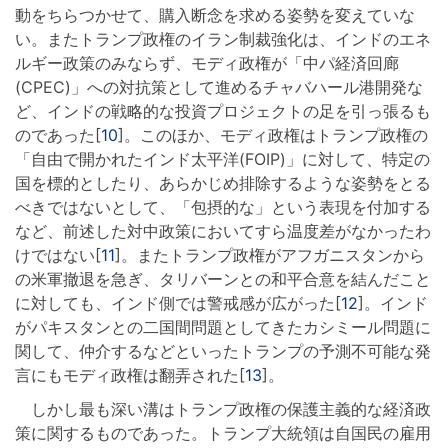
動をちらつかせて、購入断念を求める姿勢を変えていな
い。またトランプ政権のイラン制裁強化は、インドのエネ
ルギー政策のみならず、モディ政権が「中パ経済回廊
(CPEC)」への対抗策として進めるチャバハール港開発な
ど、インドの戦略的な投資プロジェクトの足を引っ張るも
のであった[
10
]。このほか、モディ政権はトランプ政権の
「自由で開かれたインド太平洋(FOIP)」に対して、特定の
国を標的としたり、あらかじめ排除するような姿勢をとる
べきではないとして、「包摂的な」という表現を付加する
など、前述した対中政策においてすら温度差がなかったわ
けではない[
11
]。またトランプ政権がアフガニスタンから
の米軍撤退を急ぎ、タリバーンとの和平合意を結んだこと
に対しても、インド側では警戒感が広がった[
12
]。インド
がパキスタンとの二国間問題としてきたカシミール問題に
関して、仲介するなどといったトランプの予測不可能な発
言にもモディ政権は翻弄された[
13
]。
しかし最も深い溝はトランプ政権の保護主義的な経済政
策に関するものであった。トランプ大統領は自国民の雇用