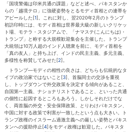
「国境警備は印米共通の課題」などと述べ、パキスタンか
らの「越境テロ」に強硬姿勢をとるモディ首相との連帯を
アピールした[
1
]。これに対し、翌2020年2月のトランプ
初訪印時には、モディ首相は世界最大級の新しいクリケッ
ト場、モテラ・スタジアムで、「ナマステ(こんにちは)・
トランプ」と称する大規模歓迎集会を主催した。トランプ
大統領は10万人超のインド人聴衆を前に、モディ首相を
「真の友人」と持ち上げ、インドの民主主義、多元主義、
多様性を称賛してみせた[
2
]。
トランプ―モディの相性の良さは、どちらも伝統的なタ
イプの政治家ではないこと[
3
]、首脳同士の交渉を重視
し、トップダウンで外交政策を決定する傾向があること、
自国第一主義、ナショナリストであること、といった共通
の個性に起因するところもあろう。しかしそれだけでな
く、両首脳の外交・安全保障政策、とりわけパキスタン、
中国に対する政策で利害が一致したという点も大きい。ト
ランプ政権のイスラーム過激主義への厳しい姿勢とパキス
タンへの援助停止[
4
]をモディ政権は歓迎した。パキスタ