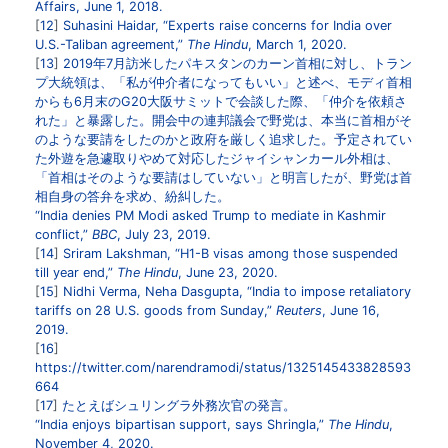
Affairs, June 1, 2018.
12
Suhasini Haidar, “Experts raise concerns for India over
U.S.-Taliban agreement,”
The Hindu
, March 1, 2020.
13
2019年7月訪米したパキスタンのカーン首相に対し、トラン
プ大統領は、「私が仲介者になってもいい」と述べ、モディ首相
からも6月末のG20大阪サミットで会談した際、「仲介を依頼さ
れた」と暴露した。開会中の連邦議会で野党は、本当に首相がそ
のような要請をしたのかと政府を厳しく追求した。予定されてい
た外遊を急遽取りやめて対応したジャイシャンカール外相は、
「首相はそのような要請はしていない」と明言したが、野党は首
相自身の答弁を求め、紛糾した。
“India denies PM Modi asked Trump to mediate in Kashmir
conflict,”
BBC
, July 23, 2019.
14
Sriram Lakshman, “H1-B visas among those suspended
till year end,”
The Hindu
, June 23, 2020.
15
Nidhi Verma, Neha Dasgupta, “India to impose retaliatory
tariffs on 28 U.S. goods from Sunday,”
Reuters
, June 16,
2019.
16
https://twitter.com/narendramodi/status/1325145433828593
664
17
たとえばシュリングラ外務次官の発言。
“India enjoys bipartisan support, says Shringla,”
The Hindu
,
November 4, 2020.