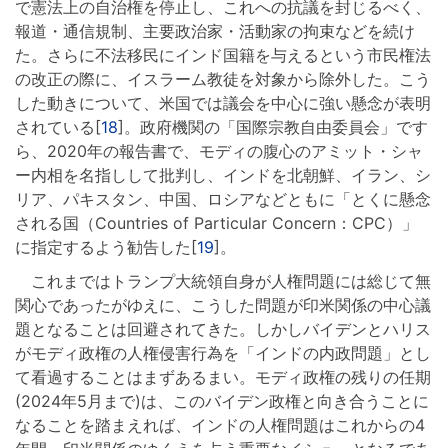
で憲法上の自治権を停止し、これへの抗議を封じるべく、
報道・通信規制、主要政治家・活動家の拘束などを続け
た。さらに不法移民にインド国籍を与えるという市民権法
の改正の際に、イスラーム教徒を対象から除外した。こう
した動きについて、米国では議会を中心に強い懸念が表明
されている[
18
]。政府機関の「国際宗教自由委員会」です
ら、2020年の報告書で、モディの腹心のアミット・シャ
ー内相を名指しして批判し、インドを北朝鮮、イラン、シ
リア、パキスタン、中国、ロシアなどともに「とくに懸念
される国（Countries of Particular Concern：CPC）」
に指定するよう勧告した[
19
]。
これまではトランプ大統領自身が人権問題には総じて無
関心であったがゆえに、こうした問題が印米関係の中心議
題となることは回避されてきた。しかしバイデンとハリス
がモディ政権の人権侵害行為を「インドの内政問題」とし
て看過することはまずあるまい。モディ政権の残りの任期
(2024年5月まで)は、このバイデン政権と向き合うことに
なることを踏まえれば、インドの人権問題はこれからの4