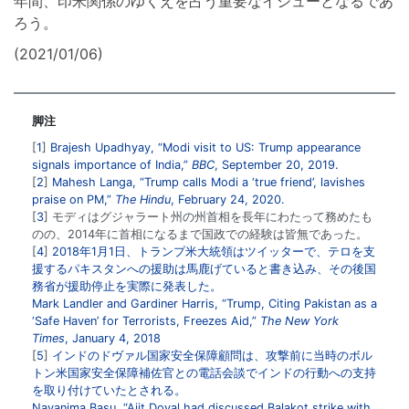
年間、印米関係のゆくえを占う重要なイシューとなるであ
ろう。
(2021/01/06)
脚注
1
Brajesh Upadhyay, “Modi visit to US: Trump appearance
signals importance of India,”
BBC
, September 20, 2019.
2
Mahesh Langa, “Trump calls Modi a ‘true friend’, lavishes
praise on PM,”
The Hindu
, February 24, 2020.
3
モディはグジャラート州の州首相を長年にわたって務めたも
のの、2014年に首相になるまで国政での経験は皆無であった。
4
2018年1月1日、トランプ米大統領はツイッターで、テロを支
援するパキスタンへの援助は馬鹿げていると書き込み、その後国
務省が援助停止を実際に発表した。
Mark Landler and Gardiner Harris, “Trump, Citing Pakistan as a
‘Safe Haven’ for Terrorists, Freezes Aid,”
The New York
Times
, January 4, 2018
5
インドのドヴァル国家安全保障顧問は、攻撃前に当時のボル
トン米国家安全保障補佐官との電話会談でインドの行動への支持
を取り付けていたとされる。
Nayanima Basu, “Ajit Doval had discussed Balakot strike with