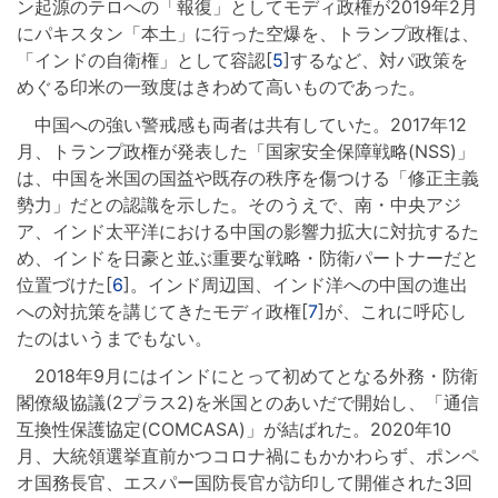
ン起源のテロへの「報復」としてモディ政権が2019年2月
にパキスタン「本土」に行った空爆を、トランプ政権は、
「インドの自衛権」として容認[
5
]するなど、対パ政策を
めぐる印米の一致度はきわめて高いものであった。
中国への強い警戒感も両者は共有していた。2017年12
月、トランプ政権が発表した「国家安全保障戦略(NSS)」
は、中国を米国の国益や既存の秩序を傷つける「修正主義
勢力」だとの認識を示した。そのうえで、南・中央アジ
ア、インド太平洋における中国の影響力拡大に対抗するた
め、インドを日豪と並ぶ重要な戦略・防衛パートナーだと
位置づけた[
6
]。インド周辺国、インド洋への中国の進出
への対抗策を講じてきたモディ政権[
7
]が、これに呼応し
たのはいうまでもない。
2018年9月にはインドにとって初めてとなる外務・防衛
閣僚級協議(2プラス2)を米国とのあいだで開始し、「通信
互換性保護協定(COMCASA)」が結ばれた。2020年10
月、大統領選挙直前かつコロナ禍にもかかわらず、ポンペ
オ国務長官、エスパー国防長官が訪印して開催された3回