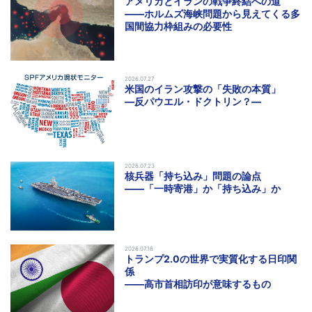
アメリカとイランの戦争終結への道
――ホルムズ海峡問題から見えてくる多
国間協力枠組みの必要性
2026.07.27
米国のイラン攻撃の「失敗の本質」
―反パウエル・ドクトリン？―
2026.07.23
核兵器「持ち込み」問題の論点
――「一時寄港」か「持ち込み」か
2026.07.16
トランプ2.0の世界で実質化する日印関
係
――高市首相訪印が意味するもの