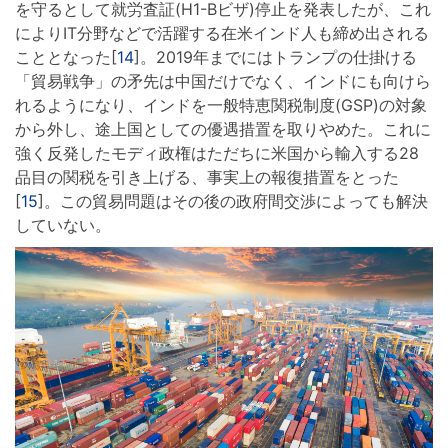
を守るとして就労査証(H1-Bビザ)停止を発表したが、これ
によりIT分野などで活躍する在米インド人も締め出される
こととなった[
14
]。2019年までにはトランプの仕掛ける
「貿易戦争」の矛先は中国だけでなく、インドにも向けら
れるようになり、インドを一般特恵関税制度(GSP)の対象
から外し、途上国としての優遇措置を取りやめた。これに
強く反発したモディ政権はただちに米国から輸入する28
品目の関税を引き上げる、事実上の報復措置をとった
[
15
]。この貿易問題はその後の政府間交渉によっても解決
していない。