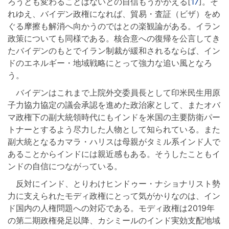
ろうとも変わることはないとの自信もうかがえる[
17
]。そ
れゆえ、バイデン政権になれば、貿易・査証（ビザ）をめ
ぐる摩擦も解消へ向かうのではとの楽観論がある。イラン
政策についても同様である。核合意への復帰を公言してき
たバイデンのもとでイラン制裁が緩和されるならば、イン
ドのエネルギー・地域戦略にとって強力な追い風となろ
う。
バイデンはこれまで上院外交委員長として印米民生用原
子力協力協定の議会承認を進めた政治家として、またオバ
マ政権下の副大統領時代にもインドを米国の主要防衛パー
トナーとするよう尽力した人物として知られている。また
副大統となるカマラ・ハリスは母親がタミル系インド人で
あることからインドには親近感もある。そうしたこともイ
ンドの自信につながっている。
反対にインド、とりわけヒンドゥー・ナショナリスト勢
力に支えられたモディ政権にとって気がかりなのは、イン
ド国内の人権問題への対応である。モディ政権は2019年
の第二期政権発足以降、カシミールのインド実効支配地域