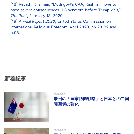
18
Revathi Krishnan, “Modi govt’s CAA, Kashmir move to
have severe consequences: US senators before Trump visit,”
The Print
, February 13, 2020.
19
Annual Report 2020
, United States Commission on
International Religious Freedom, April 2020, pp.20-22 and
p.98.
新着記事
2026.08.04
豪州の「国家防衛戦略」と日本との二国
間関係の強化
2026.07.29