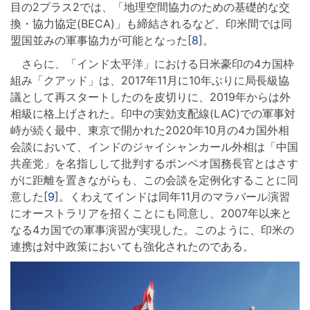
目の2プラス2では、「地理空間協力のための基礎的な交
換・協力協定(BECA)」も締結されるなど、印米間では同
盟国並みの軍事協力が可能となった[
8
]。
さらに、「インド太平洋」における日米豪印の4カ国枠
組み「クアッド」は、2017年11月に10年ぶりに局長級協
議として再スタートしたのを皮切りに、2019年からは外
相級に格上げされた。印中の実効支配線(LAC)での軍事対
峙が続く最中、東京で開かれた2020年10月の4カ国外相
会談において、インドのジャイシャンカール外相は「中国
共産党」を名指しして批判するポンペオ国務長官とはさす
がに距離を置きながらも、この会談を定例化することに同
意した[
9
]。くわえてインドは同年11月のマラバール演習
にオーストラリアを招くことにも同意し、2007年以来と
なる4カ国での軍事演習が実現した。このように、印米の
連携は対中政策においても強化されたのである。