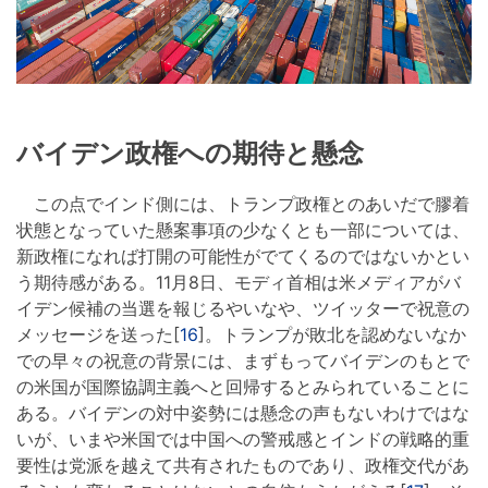
バイデン政権への期待と懸念
この点でインド側には、トランプ政権とのあいだで膠着
状態となっていた懸案事項の少なくとも一部については、
新政権になれば打開の可能性がでてくるのではないかとい
う期待感がある。11月8日、モディ首相は米メディアがバ
イデン候補の当選を報じるやいなや、ツイッターで祝意の
メッセージを送った[
16
]。トランプが敗北を認めないなか
での早々の祝意の背景には、まずもってバイデンのもとで
の米国が国際協調主義へと回帰するとみられていることに
ある。バイデンの対中姿勢には懸念の声もないわけではな
いが、いまや米国では中国への警戒感とインドの戦略的重
要性は党派を越えて共有されたものであり、政権交代があ