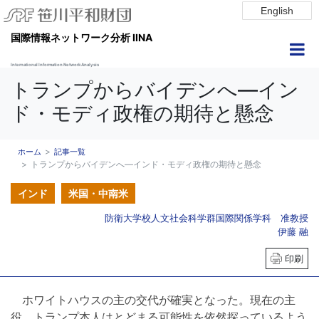
English
国際情報ネットワーク分析 IINA
International Information Network Analysis
トランプからバイデンへ―イン
ド・モディ政権の期待と懸念
ホーム
記事一覧
トランプからバイデンへ―インド・モディ政権の期待と懸念
インド
米国・中南米
防衛大学校人文社会科学群国際関係学科 准教授
伊藤 融
印刷
ホワイトハウスの主の交代が確実となった。現在の主
役、トランプ本人はとどまる可能性を依然探っているよう