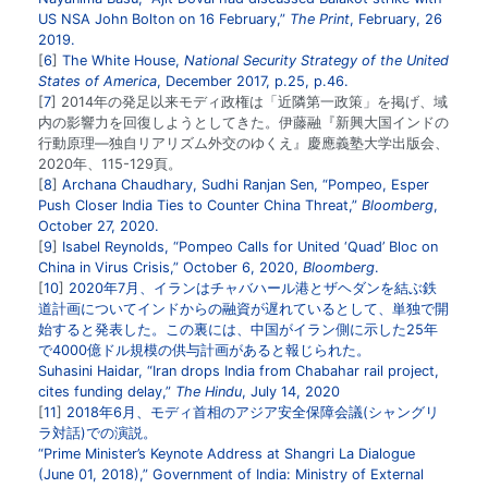
US NSA John Bolton on 16 February,”
The Print
, February, 26
2019.
6
The White House,
National Security Strategy of the United
States of America
, December 2017, p.25, p.46.
7
2014年の発足以来モディ政権は「近隣第一政策」を掲げ、域
内の影響力を回復しようとしてきた。伊藤融『新興大国インドの
行動原理―独自リアリズム外交のゆくえ』慶應義塾大学出版会、
2020年、115-129頁。
8
Archana Chaudhary, Sudhi Ranjan Sen, “Pompeo, Esper
Push Closer India Ties to Counter China Threat,”
Bloomberg
,
October 27, 2020.
9
Isabel Reynolds, “Pompeo Calls for United ‘Quad’ Bloc on
China in Virus Crisis,” October 6, 2020,
Bloomberg
.
10
2020年7月、イランはチャバハール港とザヘダンを結ぶ鉄
道計画についてインドからの融資が遅れているとして、単独で開
始すると発表した。この裏には、中国がイラン側に示した25年
で4000億ドル規模の供与計画があると報じられた。
Suhasini Haidar, “Iran drops India from Chabahar rail project,
cites funding delay,”
The Hindu
, July 14, 2020
11
2018年6月、モディ首相のアジア安全保障会議(シャングリ
ラ対話)での演説。
“Prime Minister’s Keynote Address at Shangri La Dialogue
(June 01, 2018),” Government of India: Ministry of External