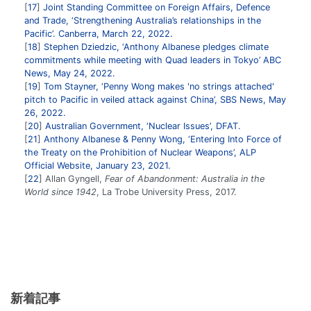
17
Joint Standing Committee on Foreign Affairs, Defence
and Trade, ‘Strengthening Australia’s relationships in the
Pacific’. Canberra, March 22, 2022.
18
Stephen Dziedzic, ‘Anthony Albanese pledges climate
commitments while meeting with Quad leaders in Tokyo’ ABC
News, May 24, 2022.
19
Tom Stayner, ‘Penny Wong makes 'no strings attached'
pitch to Pacific in veiled attack against China’, SBS News, May
26, 2022.
20
Australian Government, ‘Nuclear Issues’, DFAT.
21
Anthony Albanese & Penny Wong, ‘Entering Into Force of
the Treaty on the Prohibition of Nuclear Weapons’, ALP
Official Website, January 23, 2021.
22
Allan Gyngell,
Fear of Abandonment: Australia in the
World since 1942
, La Trobe University Press, 2017.
新着記事