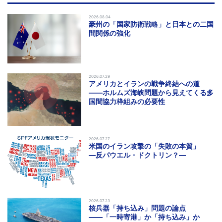
2026.08.04
豪州の「国家防衛戦略」と日本との二国
間関係の強化
2026.07.29
アメリカとイランの戦争終結への道
――ホルムズ海峡問題から見えてくる多
国間協力枠組みの必要性
2026.07.27
米国のイラン攻撃の「失敗の本質」
―反パウエル・ドクトリン？―
2026.07.23
核兵器「持ち込み」問題の論点
――「一時寄港」か「持ち込み」か