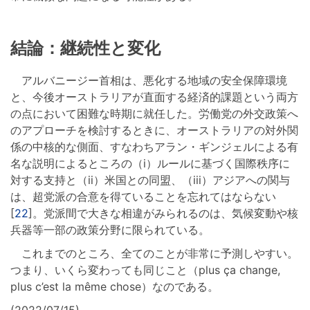
結論：継続性と変化
アルバニージー首相は、悪化する地域の安全保障環境
と、今後オーストラリアが直面する経済的課題という両方
の点において困難な時期に就任した。労働党の外交政策へ
のアプローチを検討するときに、オーストラリアの対外関
係の中核的な側面、すなわちアラン・ギンジェルによる有
名な説明によるところの（i）ルールに基づく国際秩序に
対する支持と（ii）米国との同盟、（iii）アジアへの関与
は、超党派の合意を得ていることを忘れてはならない
[
22
]。党派間で大きな相違がみられるのは、気候変動や核
兵器等一部の政策分野に限られている。
これまでのところ、全てのことが非常に予測しやすい。
つまり、いくら変わっても同じこと（plus ça change,
plus c’est la même chose）なのである。