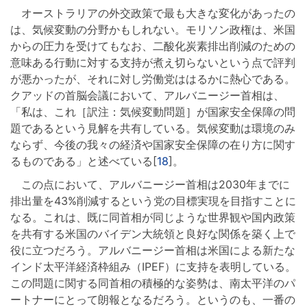
オーストラリアの外交政策で最も大きな変化があったの
は、気候変動の分野かもしれない。モリソン政権は、米国
からの圧力を受けてもなお、二酸化炭素排出削減のための
意味ある行動に対する支持が煮え切らないという点で評判
が悪かったが、それに対し労働党ははるかに熱心である。
クアッドの首脳会議において、アルバニージー首相は、
「私は、これ［訳注：気候変動問題］が国家安全保障の問
題であるという見解を共有している。気候変動は環境のみ
ならず、今後の我々の経済や国家安全保障の在り方に関す
るものである」と述べている[
18
]。
この点において、アルバニージー首相は2030年までに
排出量を43%削減するという党の目標実現を目指すことに
なる。これは、既に同首相が同じような世界観や国内政策
を共有する米国のバイデン大統領と良好な関係を築く上で
役に立つだろう。アルバニージー首相は米国による新たな
インド太平洋経済枠組み（IPEF）に支持を表明している。
この問題に関する同首相の積極的な姿勢は、南太平洋のパ
ートナーにとって朗報となるだろう。というのも、一番の