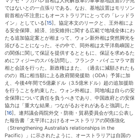
マナセ・ソガバレ首相は人民解放軍の軍事基地設置の予兆
ではないとの一点張りである。なお、基地設置はモリソン
前首相が不注意にもオーストラリアにとっての「レッドラ
イン」としている[
15
]。協定本文のリークと、王外相によ
る安全保障、経済、治安維持に関する広範で地域全体にわ
たる追加協定案とが相まって、ウォン新外相は突然脚光を
浴びることになった。その中で、同外相は太平洋島嶼国と
の関係に関して保証を提供するとともに、保証を求めるた
めにフィジーのスバを訪問し、フランク・バイニマラマ首
相と会談を行った。新政権はまた、（過去に減額されたも
のの）既に相当額に上る政府開発援助（ODA）予算に加
え、今後4年間で5億豪ドル（3.5億米ドル）超の追加援助
を行うことを約束した。ウォン外相は、同地域は自らの安
全保障について責任を負うべきであり、中国政府との安保
協力は「重大な結果」つながるおそれがあると強調した
[
16
]。連邦議会両院外交・防衛・貿易委員会が先に公表し
た報告書「太平洋におけるオーストラリアの関係強化
（Strengthening Australia’s relationships in the
Pacific）」に示されたように、オーストラリアは自国の