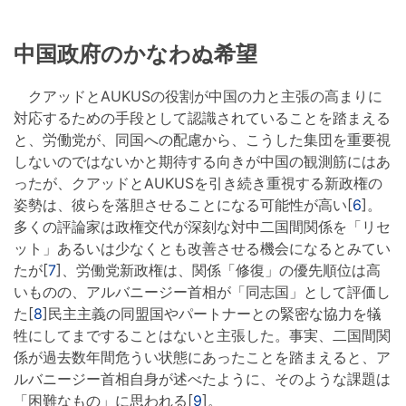
中国政府のかなわぬ希望
クアッドとAUKUSの役割が中国の力と主張の高まりに
対応するための手段として認識されていることを踏まえる
と、労働党が、同国への配慮から、こうした集団を重要視
しないのではないかと期待する向きが中国の観測筋にはあ
ったが、クアッドとAUKUSを引き続き重視する新政権の
姿勢は、彼らを落胆させることになる可能性が高い[
6
]。
多くの評論家は政権交代が深刻な対中二国間関係を「リセ
ット」あるいは少なくとも改善させる機会になるとみてい
たが[
7
]、労働党新政権は、関係「修復」の優先順位は高
いものの、アルバニージー首相が「同志国」として評価し
た[
8
]民主主義の同盟国やパートナーとの緊密な協力を犠
牲にしてまですることはないと主張した。事実、二国間関
係が過去数年間危うい状態にあったことを踏まえると、ア
ルバニージー首相自身が述べたように、そのような課題は
「困難なもの」に思われる[
9
]。