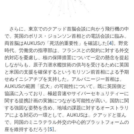
さらに、東京でのクアッド首脳会談に向かう飛行機の中
で、英国のボリス・ジョンソン首相との電話会談に臨み、
両首脳はAUKUSの「死活的重要性」を確認した[
4
]。野党
時代、労働党の指導部は、フランスとの契約に対する外交
的対応を憂慮し、核の保障措置について一定の懸念を提起
しながらも、原子力潜水艦技術の供与を受けるために英国
と米国の支援を確保するというモリソン前首相による予期
せぬイニシアチブを支持した。アルバニージー首相は、
AUKUSの範囲「拡大」の可能性について、既に英国側と
協議に入っており、極超音速やサイバーセキュリティーに
関する提携計画の実施につながる可能性が高い。国防に関
する強固な姿勢を含め、地域の課題に対するオーストラリ
アによる対応の一環として、AUKUSは、クアッドと並ん
で、同国のミニラテラル外交の中心的プラットフォームの
座を維持するだろう[
5
]。