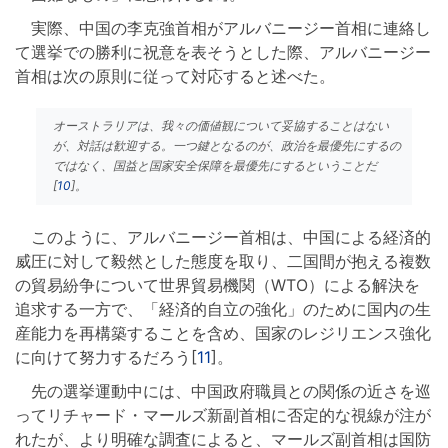
実際、中国の李克強首相がアルバニージー首相に連絡し
て選挙での勝利に祝意を表そうとした際、アルバニージー
首相は次の原則に従って対応すると述べた。
オーストラリアは、我々の価値観について妥協することはない
が、対話は歓迎する。一つ鍵となるのが、政治を最優先にするの
ではなく、国益と国家安全保障を最優先にするということだ
[
10
]。
このように、アルバニージー首相は、中国による経済的
威圧に対して毅然とした態度を取り、二国間が抱える複数
の貿易紛争について世界貿易機関（WTO）による解決を
追求する一方で、「経済的自立の強化」のために国内の生
産能力を再構築することを含め、国家のレジリエンス強化
に向けて努力するだろう[
11
]。
先の選挙運動中には、中国政府職員との関係の近さを巡
ってリチャード・マールズ新副首相に否定的な視線が注が
れたが、より明確な調査によると、マールズ副首相は国防