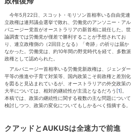
政権復帰
今年5月22日、スコット・モリソン首相率いる自由党連
立政権は連邦議会選挙で敗れ、労働党のアンソニー・アル
バニージー党首がオーストラリアの新首相に就任した。世
論調査では労働党が僅差で勝利することが予想されてお
り、連立政権側の（2回目となる）「奇跡」の祈りは届か
なかった。労働党は、約10年間の野党時代を経て、多数派
政権として認められた。
アルバニージー首相率いる労働党新政権は、ジェンダー
平等の推進や子育て対策等、国内政策こそ前政権と差別化
を図ると見込まれているが、オーストラリアの外交政策の
大半については、相対的継続性が主流となるだろう[
1
]。
本稿では、政策の継続性に関する複数の主な問題について
検討しつつ、政策の変化についてもしかるべく指摘する。
クアッドとAUKUSは全速力で前進