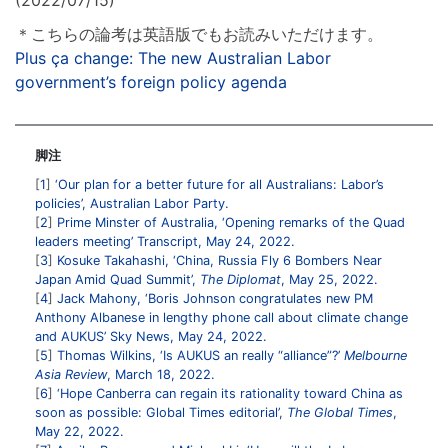
(2022/07/15)
＊こちらの論考は英語版でもお読みいただけます。
Plus ça change: The new Australian Labor
government’s foreign policy agenda
脚注
1
‘Our plan for a better future for all Australians: Labor’s
policies’, Australian Labor Party.
2
Prime Minster of Australia, ‘Opening remarks of the Quad
leaders meeting’ Transcript, May 24, 2022.
3
Kosuke Takahashi, ‘China, Russia Fly 6 Bombers Near
Japan Amid Quad Summit’,
The Diplomat
, May 25, 2022.
4
Jack Mahony, ‘Boris Johnson congratulates new PM
Anthony Albanese in lengthy phone call about climate change
and AUKUS’ Sky News, May 24, 2022.
5
Thomas Wilkins, ‘Is AUKUS an really “alliance”?’
Melbourne
Asia Review
, March 18, 2022.
6
‘Hope Canberra can regain its rationality toward China as
soon as possible: Global Times editorial’,
The Global Times
,
May 22, 2022.