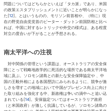
問題についてはどちらかといえば「タカ派」であり、米国
の政策エスタブリッシュメントに近いことが明らかになっ
た[
12
]。とはいうものの、モリソン前首相や、（特に）現
在の野党自由党党首のピーター・ダットン前国防相と比べ
れば、中国に対するレトリックや外交の様式は、ある程度
対立の度合いが下がることが予想される。
南太平洋への注視
対中関係の管理という課題は、オーストラリアの安全保
障にとって戦略地政学的に死活的な場所である南太平洋地
域に及ぶ。ソロモン諸島との新たな安全保障協定や 、中
国の王毅外相による各国歴訪にみられるように、競争が激
しさを増すこの地域において中国がプレゼンス向上に向け
た取り組みを強化する中、新政権は争いの渦中へと追い込
まれている[
14
]。安保協定ついてはオーストラリア政府
（と米国政府）が激しく抗議しているが、ソロモン諸島の