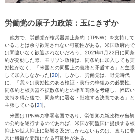
労働党の原子力政策：玉にきずか
他方で、労働党が核兵器禁止条約（TPNW）を支持して
いることは余り歓迎されない可能性がある。米国政府内で
は間違いなく歓迎されないだろう。2021年1月22日に同条
約が発効した際、モリソン政権は、同条約に加入しても実
効性がなく、「米国との同盟上の義務と矛盾する」と主張
して加入しなかった[
20
]。しかし、労働党は、野党時代
に、「我々は実効性のある検証・実行の枠組みの必要性、
同条約と核兵器不拡散条約との相互関係を考慮し、幅広い
支持を得た後で、同条約に署名・批准する決意である」と
主張している[
21
]。
米国はTPNWの非署名国であり、労働党の新政権が当初
の公約を遂行するのであれば、米国が同盟国に提供する核
抑止や拡大抑止に影響を及ぼしかねないものは、直ちに非
常に機微な問題になる可能性がある。