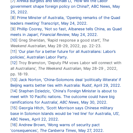
7
Annika Burgess and Michael Li, ‘How will the Labor
government shape foreign policy on China?’, ABC News, May
25, 2022.
8
Prime Minster of Australia, ‘Opening remarks of the Quad
leaders meeting’ Transcript, May 24, 2022.
9
Phillip Coorey, ‘Not so fast, Albanese tells China, as Quad
meets in Japan’,
Financial Review
, May 24, 2022.
10
Greg Sheridan, ‘Rapid response a good start’,
The
Weekend Australian
, May 28-29, 2022, pp. 22-23.
11
‘Our plan for a better future for all Australians: Labor’s
policies’, Australian Labor Party.
12
Troy Bramston, ‘Deputy PM vows Labor will connect with
all Australians’,
The Weekend Australian
, May 28-29 , 2022,
pp. 18-19.
13
Jack Norton, ‘China–Solomons deal ‘politically illiterate’ if
Beijing wants better ties with Australia: Rudd’, April 29, 2022.
14
Stephen Dziedzic, ‘China's Foreign Minister is about to
meet with 10 Pacific nations. The outcome could have big
ramifications for Australia’,
ABC News
, May 30, 2022.
15
Georgia Hitch, ‘Scott Morrison says Chinese military
base in Solomon Islands would be 'red line' for Australia, US’,
ABC News, April 22, 2022.
16
Andrew Brown, ‘Wong warns of security pact
'consequences',
The Canberra Times
, May 27, 2022.