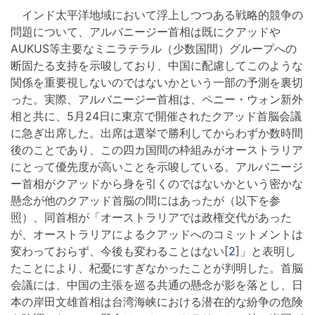
インド太平洋地域において浮上しつつある戦略的競争の
問題について、アルバニージー首相は既にクアッドや
AUKUS等主要なミニラテラル（少数国間）グループへの
断固たる支持を示唆しており、中国に配慮してこのような
関係を重要視しないのではないかという一部の予測を裏切
った。実際、アルバニージー首相は、ペニー・ウォン新外
相と共に、5月24日に東京で開催されたクアッド首脳会議
に急ぎ出席した。出席は選挙で勝利してからわずか数時間
後のことであり、この四カ国間の枠組みがオーストラリア
にとって優先度が高いことを示唆している。アルバニージ
ー首相がクアッドから身を引くのではないかという密かな
懸念が他のクアッド首脳の間にはあったが（以下を参
照）、同首相が「オーストラリアでは政権交代があった
が、オーストラリアによるクアッドへのコミットメントは
変わっておらず、今後も変わることはない[
2
]」と表明し
たことにより、杞憂にすぎなかったことが判明した。首脳
会議には、中国の主張を巡る共通の懸念が影を落とし、日
本の岸田文雄首相は台湾海峡における潜在的な紛争の危険