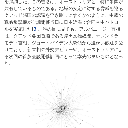
を強調した。この懸念は、オーストラリアと、特に米国が
共有しているものである。地域の安定に対する脅威を巡る
クアッド諸国の認識を浮き彫りにするかのように、中露の
戦略爆撃機が会議開催当日に日本近海で合同空中パトロー
ルを実施した[
3
]。誰の目に見ても、アルバニージー首相
は、クアッド各国首脳である岸田文雄総理、ナレンドラ・
モディ首相、ジョー・バイデン大統領から温かい歓迎を受
けており、新首相の外交デビューや、オーストラリアによ
る次回の首脳会談開催計画にとって幸先の良いものとなっ
た。