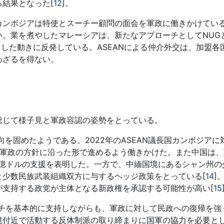
結果となった[
12
]。
ンボジアは特使とスーチー顧問の面会を軍政に働きかけてい
い。業を煮やしたマレーシアは、新たなアプローチとしてNUG
うした動きに反発している。ASEANによる仲介外交は、加盟各
わざるを得ない。
じて様子見と軍政容認の姿勢をとっている。
を固めたようである。2022年のASEAN議長国カンボジアに
を軍政の方針に沿った形で進めるよう働きかけた。また中国は、
1億ドルの支援を表明した。一方で、中緬国境にあるシャン州の
と少数民族武装組織双方に与するヘッジ政策をとっている[
14
]
が支持する政党が主体となる新政権を承認する可能性が高い[
15
ーチを基本的に支持しながらも、軍政に対して民政への復帰を強
境付近で活動する反体制派の取り締まりに国軍の協力を必要と