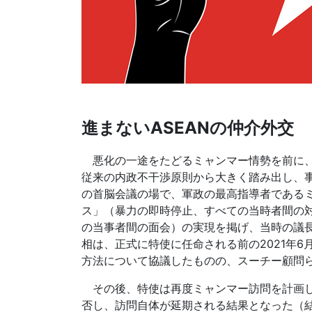
進まないASEANの仲介外交
悪化の一途をたどるミャンマー情勢を前に、A
従来の内政不干渉原則から大きく踏み出し、事
の首脳会議の場で、軍政の最高指導者である
ス」（暴力の即時停止、すべての当時者間の対
の当事者間の面会）の実現を掲げ、当時の議
相は、正式に特使に任命される前の2021年
方法について協議したものの、スーチー顧問ら
その後、特使は再度ミャンマー訪問を計画し
否し、訪問自体が延期される結果となった（