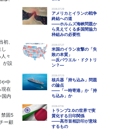
2026.07.29
アメリカとイランの戦争
終結への道
――ホルムズ海峡問題か
ら見えてくる多国間協力
枠組みの必要性
当初、
2026.07.27
生し
米国のイラン攻撃の「失
敗の本質」
る人々
―反パウエル・ドクトリ
）が設
ン？―
2026.07.23
核兵器「持ち込み」問題
部や中
の論点
ら現在
――「一時寄港」か「持
ー国内
ち込み」か
2026.07.16
トランプ2.0の世界で実
禁固5
質化する日印関係
――高市首相訪印が意味
チー顧
するもの