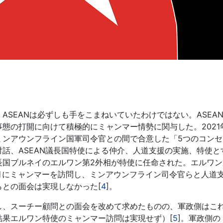
SEANは必ずしも手をこまねいていたわけではない。ASEA
態の打開に向けて積極的にミャンマー情勢に関与した。2021
ミンアウンフライン国軍司令官との間で合意した「5つのコンセ
話、ASEAN議長国特使による仲介、人道支援の実施、特使と
長国ブルネイのエルワン第2外相が特使に任命された。エルワン
6月にミャンマーを訪問し、ミンアウンフライン司令官らと人道
との面会は実現しなかった[
4
]。
、スーチー顧問との面会を改めて求めたものの、軍政側はこ
結果エルワン特使のミャンマー訪問は実現せず）[
5
]。軍政側の