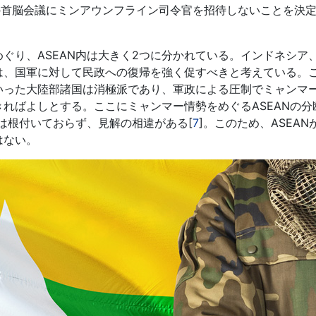
0月の首脳会議にミンアウンフライン司令官を招待しないことを決
り、ASEAN内は大きく2つに分かれている。インドネシア
は、国軍に対して民政への復帰を強く促すべきと考えている。
いった大陸部諸国は消極派であり、軍政による圧制でミャンマ
ればよしとする。ここにミャンマー情勢をめぐるASEANの分
には根付いておらず、見解の相違がある[
7
]。このため、ASEAN
はない。