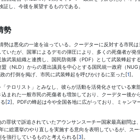
を検証し、今後を展望するものである。
情勢
情勢は悪化の一途を辿っている。クーデターに反対する市民は
していたが、国軍によるデモの弾圧により、多くの死傷者が発
族武装組織と連携し、国民防衛隊（PDF）として武装蜂起す
盟（NLD）からの選出議員を中心とする国民統一政府（NUG
ど軍政の打倒を掲げ、市民に武装蜂起を呼びかけるに至った[
1
]。
を「テロリスト」とみなし、彼らが活動を活発化させている東
き込まれた一般市民の死傷者も増加しており、クーデター後か
る[
2
]。PDFの蜂起は今や全国各地に広がっており、ミャンマ
他の罪状で訴追されていたアウンサンスーチー国家最高顧問は、
3年に総選挙のやり直しを実施する意向を表明しているが、スー
を強行しているものと考えられる[
3
]。