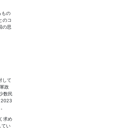
るもの
とのコ
国の思
対して
軍政
少数民
。2023
]。
く求め
してい