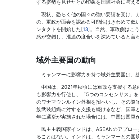
する姿勢を見せたとの印象を国際社会に与える
現状、恐らく他の国々の強い要請を受け、カ
の、軍政が面会を認める可能性はきわめて低
ンタクトを開始した[
13
]。当然、軍政側はこ
惑が交錯し、混迷の度合いを深めていると言
域外主要国の動向
ミャンマーに影響力を持つ域外主要国は、総
中国は、2021年秋頃には軍政を支援する意向
も影響力を行使し、「5つのコンセンサス」
のワナマウンルイン外相を招へいし、その際
族武装組織に対する支援も続けるなど、国軍
年に選挙が実施された場合には、中国は国軍
民主主義国家インドは、ASEANのアプロ
ることはない。インドは、ミャンマーとの国