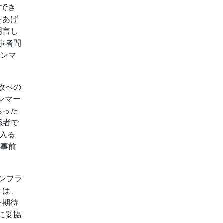
表でき
をあげ
明言し
事者間
ャンマ
政への
ンマー
あった
係者で
入る
の事前
ンフラ
々は、
を期待
に妥協