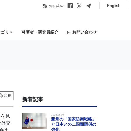
English
テゴリ
著者・研究員紹介
お問い合わせ
印刷
新着記事
口を見
2026.08.04
豪州の「国家防衛戦略」
介外交
と日本との二国間関係の
論は、
強化