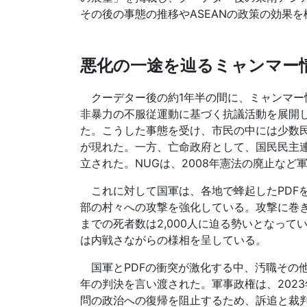
その後の事態の推移やASEANの政策の効果
悪化の一途を辿るミャンマー
クーデター後の約1年半の間に、ミャンマー
非暴力の不服従運動に基づく抗議活動を展開
た。こうした事態を受け、市民の中には少数民
が現れた。一方、亡命政府として、国民民主連
立された。NUGは、2008年憲法の廃止な
これに対して国軍は、各地で蜂起したPDF
部の村々への攻撃を強化している。攻撃に巻
までの死者数は2,000人に迫る勢いとなってい
は内戦さながらの様相を呈している。
国軍とPDFの衝突が激化する中、汚職その
年の判決を言い渡された。軍事政権は、202
問の政治への復帰を阻止するため、訴追と裁判