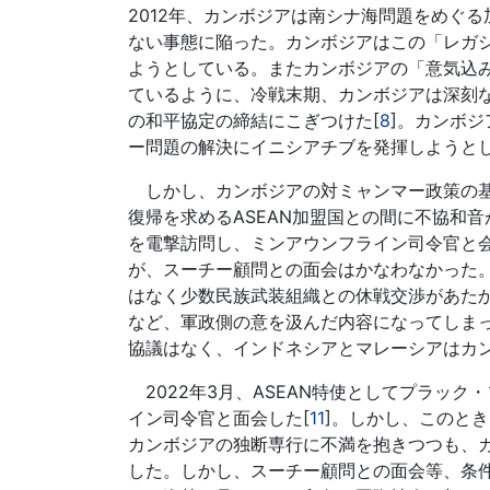
2012年、カンボジアは南シナ海問題をめぐる
ない事態に陥った。カンボジアはこの「レガ
ようとしている。またカンボジアの「意気込
ているように、冷戦末期、カンボジアは深刻な
の和平協定の締結にこぎつけた[
8
]。カンボジ
ー問題の解決にイニシアチブを発揮しようと
しかし、カンボジアの対ミャンマー政策の基
復帰を求めるASEAN加盟国との間に不協和音
を電撃訪問し、ミンアウンフライン司令官と
が、スーチー顧問との面会はかなわなかった。
はなく少数民族武装組織との休戦交渉があた
など、軍政側の意を汲んだ内容になってしまっ
協議はなく、インドネシアとマレーシアはカン
2022年3月、ASEAN特使としてプラッ
イン司令官と面会した[
11
]。しかし、このと
カンボジアの独断専行に不満を抱きつつも、
した。しかし、スーチー顧問との面会等、条件