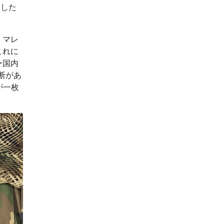
定した
、マレ
これに
ー国内
断があ
が一枚