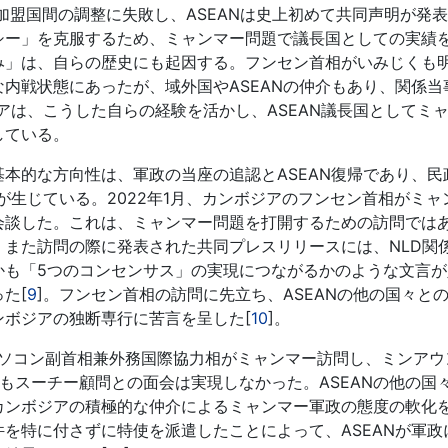
加盟国間の調整に失敗し、ASEANは史上初めて共同声明が発
シー」を克服するため、ミャンマー問題で議長国としての実績
み」は、自らの歴史にも起因する。フンセン首相がいみじくも
内戦状態にあったが、域外国やASEANの仲介もあり、関係当
アは、こうした自らの経験を活かし、ASEAN議長国としてミ
している。
本的な方向性は、軍政の当座の追認とASEAN復帰であり、民
が生じている。2022年1月、カンボジアのフンセン首相がミャ
会談した。これは、ミャンマー問題を打開するための訪問では
また訪問の際に発表された共同プレスリリースには、NLD関
かも「5つのコンセンサス」の実現につながるかのような文言が
た[
9
]。フンセン首相の訪問に先立ち、ASEANの他の国々と
ボジアの独断専行に苦言を呈した[
10
]。
ク・ソコン副首相兼外務国際協力相がミャンマー訪問し、ミンアウ
きもスーチー顧問との面会は実現しなかった。ASEANの他の国
カンボジアの積極的な仲介によるミャンマー軍政の態度の軟化
を特に付さずに特使を派遣したことによって、ASEANが軍政