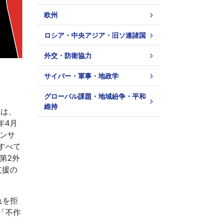
欧州
ロシア・中央アジア・旧ソ連諸国
外交・防衛協力
サイバー・軍事・地政学
グローバル課題・地域紛争・平和
維持
Nは、
年4月
ンサ
すべて
第2外
支援の
れを拒
「不作