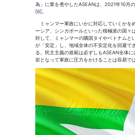
為」に業を煮やしたASEANは、2021年1
[
6
]。
ミャンマー軍政にいかに対応していくかをめぐ
ーシア、シンガポールといった積極派の国々
対して、ミャンマーの隣国タイやベトナムと
が「安定」し、地域全体の不安定化を回避でき
る。民主主義の規範は必ずしもASEAN全体
岩となって軍政に圧力をかけることは容易で