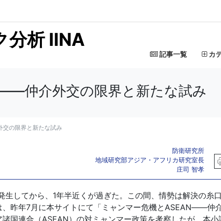
析 IINA
記事一覧
カ
N――仲介外交の限界と新たな試み
介外交の限界と新たな試み
防衛研究所
地域研究部アジア・アフリカ研究室長
庄司 智孝
が発生してから、1年半近くが過ぎた。この間、情勢は解決の糸
、昨年7月に本サイトにて「ミャンマー危機とASEAN――仲
諸国連合（ASEAN）の対ミャンマー政策を考察したが、本小