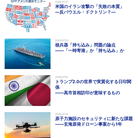
2026.07.27
米国のイラン攻撃の「失敗の本質」
―反パウエル・ドクトリン？―
2026.07.23
核兵器「持ち込み」問題の論点
――「一時寄港」か「持ち込み」か
2026.07.16
トランプ2.0の世界で実質化する日印関
係
――高市首相訪印が意味するもの
2026.07.14
原子力施設のセキュリティに新たな課題
――玄海原発ドローン事案から1年