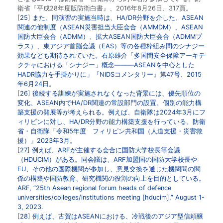
衛省『平成28年度版防衛白書』、2016年8月26日、317頁。
25
また、同演習の実施当時は、HA/DR分野を介した、ASEAN
関連の他制度（ASEAN災害担当大臣会合（AMMDM）、ASEAN
国防大臣会合（ADMM）、拡大ASEAN国防大臣会合（ADMMプ
ラス）、東アジア首脳会議（EAS）等の各種枠組み間のシナジー
効果なども期待されていた。石原雄介「多国間安全保障アーキテ
クチャにおける「シナジー」概念―――ASEANを中心とした
HADR協力を手掛かりに」『NIDSコメンタリー』第47号、2015
年6月24日。
26
後続する訓練が実施されなくなった背景には、優先順位の
変化、ASEAN内でHA/DR関連の常設部門の設置、個別の能力構
築支援の発展等が考えられる。例えば、自衛隊は2024年3月にフ
ィリピンに対し、HA/DR分野の能力構築支援を行っている。防衛
省・自衛隊「令和5年度 フィリピン共和国（人道支援・災害救
援）」2023年3月。
27
例えば、ARFが主催する会合に国防大学校長等会議
（HDUCIM）がある。同会議は、ARF加盟国の国防大学校長や
EU、その他の国際機関が参加し、意見交換を通じた機関間の関
係の構築や国防教育、研究機関の役割の向上を目的としている。
ARF, “
25th Asean regional forum heads of defence
universities/colleges/institutions meeting [hducim]
,” August 1-
3, 2023.
28
例えば、古賀はASEANにおける、冷戦後のアジア型信頼醸