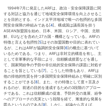
1994年7月に発足したARFは、政治・安全保障課題に関
する対話と協力を通じて地域安全保障環境を向上させるこ
とを目的とする、インド太平洋地域で唯一の包摂的な多国
間安全保障の枠組みである[
4
]。構成国は議長国を担う
ASEAN加盟国を始め、日本、米国、ロシア、中国、北朝
鮮、EUなどを含めた27カ国・機構となっている。ARFの
特徴と言える包摂性[
5
]はその加盟国数や目的に表れてい
るが、これはARFが協調的安全保障[
6
]の概念に基づいて
いるためである。つまり、ARFは非対立的構造を有し、主
として非軍事的な手段により、信頼醸成措置などを通し
て、国家間紛争の予防や非伝統的安全保障の課題に対処す
ることを旨としている[
7
]。こうした特徴もあり、ARFは
他の排他的性質を持つ多国間安全保障枠組みと明確に区別
することができる[
8
]。また、その特徴として度々言及さ
れるのが、前述の目的を達成するための3段階のアプロー
チである。これは信頼醸成の促進、予防外交の進展、紛争
へのアプローチの充実という段階を経て、漸進的な発展を
図るというものである[
9
]。しかし、結論から言えば、