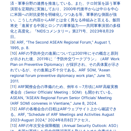
済・軍事分野の連携を推進している。また、テロ対策を謳う軍事
演習を定期的に実施しており、2000年代後半からは中ロを中心
に米国への対抗姿勢を明確化しつつある等、軍事的な側面が強
い。こうした内容からARFとは全く異なる枠組みと言える。飯田
将史「
進展する中国とロシアの軍事協力——共同軍事演習の多様
化と高度化
」『NIDSコメンタリー』第271号、2023年8月29
日。
9
ARF,
“The Second ASEAN Regional Forum,”
August 1,
1995, p. 8.
10
ARFの予防外交の進展については2001年にその概念と原則
が示された後、2011年に「予防外交ワークプラン」（ARF Work
Plan on Preventive Diplomacy）が採択され、その具体案が示さ
れているが、その進展は不十分である。ARF SOM, “
Asean
regional forum preventive diplomacy work plan
,” June 10,
2011.
11
ARF閣僚会合の準備のため、例年６～7月頃にARF高級実務
者会合（Senior Officials’ Meeting：SOM）も開かれている。
ASEAN, “
ASEAN Regional Forum Senior Officials’ Meeting
(ARF SOM) convenes in Vientiane,
” June 8, 2024.
12
ARFの各種会合の日程はARFウェブサイト上から確認でき
る。ARF, “
Schedule of ARF Meetings and Activities August
2023–August 2024,
” 2024年8月8日アクセス。
13
ARFの年次安全保障概観（Annual Security Outlook: ASO）