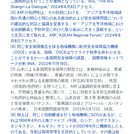
二国間対話を行うことが通例となっている。IISS,
“The IISS
Shangri-La Dialogue,”
2024年8月8日アクセス。
5
ARFの包摂性は、その目的における、「アジア太平洋地域諸
国が共通の関心と関心のある政治的および安全保障問題について
の建設的な対話と協議を促進する」や「アジア太平洋地域におけ
る信頼醸成と予防外交に向けた取り組みに大きく貢献する」とい
う文言に見て取れる。ARF,
“ASEAN Regional Forum,”
2024年8
月8日アクセス。
6
同じ安全保障概念を採る地域機構に欧州安全保障協力機構
（OSCE）がある。拙稿「
OSCEはウクライナ戦争を終わらせる
ことができるか――多国間安全保障の課題
」、国際情報ネットワ
ーク分析 IINA。2022年11月18日。
7
山本による多国間安全保障の類型では、各種枠組みは、脅威
の性格（明確/不明確）、脅威の所在（外/内）により分類でき、
それぞれが異なる友敵関係の構造（対立的/非対立的）、性質
（排他的/包摂的）を持つとした。ARFは協調的安全保障に含ま
れ、不明確な脅威を内に置いて、これに対処する非対立的構造か
つ包摂的な枠組みと整理した。山本吉宣「第３章 新興国の台頭
と安全保障ガバナンス」『新興国の台頭とグローバル・ガバナン
スの将来』、日本国際問題研究所、2012年5月12日、58頁。
8
例えば、同じく信頼醸成を行う地域機構にSCOがあるが、こ
れは1996年4月の上海ファイブ（中国、ロシア、カザフスタン、
タジキスタン、キルギス）サミットが2001年6月に機構化したも
のである。当初は国境管理を主目的としていたが、その後は経