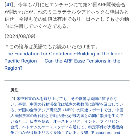
[
41
]。今年も7月にビエンチャンにて第31回ARF閣僚会合
が開かれたが、他のミニラテラルやアドホックな枠組みと
併せ、今後もその価値は有用であり、日本としてもその動
向に注目していくべきである。
(2024/08/09)
＊この論考は英語でもお読みいただけます。
The Foundation for Confidence-Building in the Indo-
Pacific Region ― Can the ARF Ease Tensions in the
Region?
脚注
1
米中対立のみを取り上げても、その影響は両国に留まらな
い。事実、中国の行動活発化は域内の複数国に影響を及ぼしてい
る。米国の全米アジア研究所（NBR）の関連レポートでは、中国
人民解放軍の近代化と行動活発化が域内国との間に緊張を生んで
いるとし、日本を始め、オーストラリア、インド、フィリピン、
台湾、ベトナムのケーススタディを通じて、特定事件が大規模紛
争につながり得るリスクを論じている。NBR,
“Encounters and