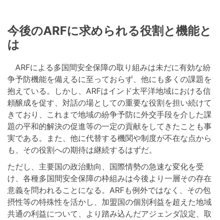
今後のARFに求められる役割と機能と
は
ARFによる多国間安全保障の取り組みは未だに有効な紛
争予防機能を備えるに至っておらず、他にも多くの課題を
抱えている。しかし、ARFはインド太平洋地域における信
頼醸成を促す、対話の場としての重要な役割を担い続けて
きており、これまで地域の紛争予防に外交手段を介した課
題の平和的解決の促進等の一定の貢献をしてきたことも事
実である。また、他に代替する機関や制度が不在な点から
も、その役割への期待は継続するはずだ。
ただし、主要国の政治動向、国際情勢の急速な変化を受
け、各種多国間安全保障の枠組みは今後より一層その存在
意義を問われることになる。ARFも例外ではなく、その包
摂性等の特殊性を活かし、加盟国の個別利益を超えた地域
共通の利益について、より踏み込んだアジェンダ設定、取