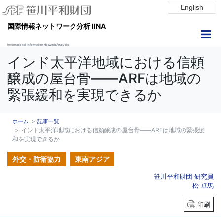
English
国際情報ネットワーク分析 IINA
International Information Network Analysis
インド太平洋地域における信頼
醸成の屋台骨――ARFは地域の
緊張緩和を実現できるか
ホーム
記事一覧
インド太平洋地域における信頼醸成の屋台骨――ARFは地域の緊張緩
和を実現できるか
外交・防衛協力
東南アジア
笹川平和財団 研究員
松 卓馬
印刷