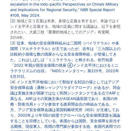
escalation in the indo-pacific Perspectives on China’s Military
and Implications for Regional Security,”
NBR Special Report
#108, May 2024.
2
地域と言う言葉は本来、多様な定義を有するが、本論ではイ
ンド太平洋と定義する。地域の定義に関する議論は、以下を参照
されたい。大庭三枝『重層的地域としてのアジア』有斐閣、
2014年。
3
従来、地域の安全保障枠組みは二国間（バイラテラル）や多
国間（マルチラテラル）が主であったが、近年は「三カ国以上の
比較的小規模な数の国家からなる安全保障枠組」が登場してき
た。これはしばしば「ミニラテラル」と称される。佐竹知彦
「2022 年我が国安全保障の視座 ④インド太平洋におけるミニ
ラテラリズムの台頭」『NIDSコメンタリー』第225号、2022年
5月31日。
4
インド太平洋地域において類似する対話の場としてはアジア
安全保障会議（通称シャングリラダイアローグ）があるが、同会
議は実施主体が国家ではなく民間シンクタンクである点でARFと
異なる。ARFはその実施主体がASEAN議長国であり、各国の外
務・防衛当局トップが参加する政府間会合の枠組みである。一
方、アジア安全保障会議は英国戦略研究所（IISS）が主催してお
り、2002年より年1回の頻度でグローバルな安全保障課題を議論
することを目標としている。各国からは国防、安全保障を担当す
る閣僚、現役軍人、民間の専門家が参加する他、各国代表間での