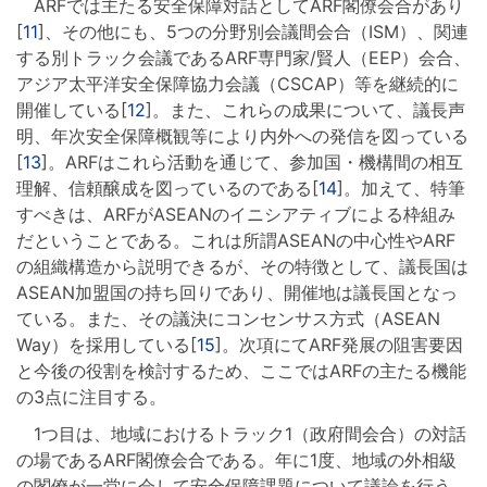
ARFでは主たる安全保障対話としてARF閣僚会合があり
[
11
]、その他にも、5つの分野別会議間会合（ISM）、関連
する別トラック会議であるARF専門家/賢人（EEP）会合、
アジア太平洋安全保障協力会議（CSCAP）等を継続的に
開催している[
12
]。また、これらの成果について、議長声
明、年次安全保障概観等により内外への発信を図っている
[
13
]。ARFはこれら活動を通じて、参加国・機構間の相互
理解、信頼醸成を図っているのである[
14
]。加えて、特筆
すべきは、ARFがASEANのイニシアティブによる枠組み
だということである。これは所謂ASEANの中心性やARF
の組織構造から説明できるが、その特徴として、議長国は
ASEAN加盟国の持ち回りであり、開催地は議長国となっ
ている。また、その議決にコンセンサス方式（ASEAN
Way）を採用している[
15
]。次項にてARF発展の阻害要因
と今後の役割を検討するため、ここではARFの主たる機能
の3点に注目する。
1つ目は、地域におけるトラック1（政府間会合）の対話
の場であるARF閣僚会合である。年に1度、地域の外相級
の閣僚が一堂に会して安全保障課題について議論を行う、