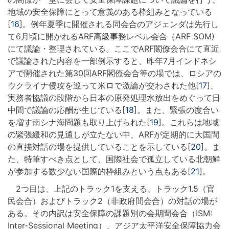
地域の安全保障にとって意義のある枠組みとなっている
[
16
]。例年夏季に開催される同会合のアジェンダは先行し
て6月頃に開かれるARF高級事務レベル会合（ARF SOM)
にて議論・整理されている。ここでARF閣僚会合にて直近
で議論された内容を一部例示すると、昨年7月インドネシ
アで開催された第30回ARF閣僚会合等の場では、ロシアの
ウクライナ侵攻を巡って米ロで激論が交わされた他[
17
]、
実務者協議の段階から日本の原発処理水放出をめぐって日
中間で議論の応酬が生じている[
18
]。また、緊張の度合い
を増す南シナ海問題も取り上げられた[
19
]。これらは地域
の緊張緩和の見通しが立たない中、ARFが定期的に大国間
の直接対話の場を提供していることを示している[
20
]。ま
た、特筆すべき点として、国際社会で孤立している北朝鮮
が参加する数少ない国際的枠組みという点もある[
21
]。
2つ目は、上記のトラック1を支える、トラック1.5（官
民会合）およびトラック2（非政府間会合）の対話の場が
ある。その内訳は安全保障の課題別の会期間会合（ISM:
Inter-Sessional Meeting）、アジア太平洋安全保障協力会