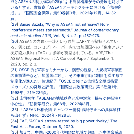
成とASEANの制度構築の2軸による制度構築がその発展を妨げて
いるとする。古賀慶「ASEANアーキテクチャにおける『信頼醸
成」」『国際安全保障』第50巻第3号、2022年12月、14-32
頁。
29
Sanae Suzuki, “
Why is ASEAN not intrusive? Non-
interference meets statestrength
,”
Journal of contemporary
east asia studies 2019
, Vol. 8, No. 2, pp.157–176.
30
ASEANの内政不干渉という原則はARFでも堅持されてい
る。例えば、コンセプトペーパー内では加盟国への「東南アジア
友好協力条約（TAC）」参加が奨励されている。ARF,“The
ASEAN Regional Forum : A Concept Paper,” September 1,
2020, pp. 2-3.
31
OSCEでは軍事セミナーから、演習の視察、大規模軍事演習
の事前通告など、加盟国に対し、その軍事行動に制限を課す形で
制度化が進んだ。佐渡紀子「
OSCEにおける信頼安全醸成措置 :
メカニズムの発展と評価
」『国際公共政策研究』第 2巻第1号、
1998年、219-236頁。
32
庄司智孝「
ASEANの地域秩序と米中対立 揺らぐ包括性と
中心性
」『防衛学研究』第68号、2023年3月。
33
「
ASEAN外相会議 ミャンマー情勢 戦闘停止への具体策打
ち出せず
」NHK、2024年7月28日。
34
EAF, “
ASEAN stress-tested by big power rivalry
,” The
East Asia Forum, October 5, 2020.
35
加えて、中国が2000年代初頭に地域で興隆した中国脅威論