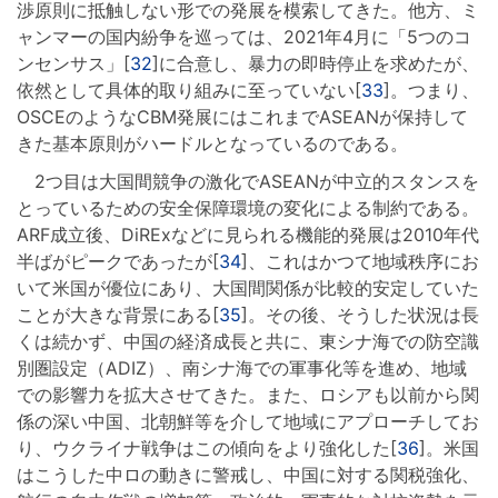
渉原則に抵触しない形での発展を模索してきた。他方、ミ
ャンマーの国内紛争を巡っては、2021年4月に「5つのコ
ンセンサス」[
32
]に合意し、暴力の即時停止を求めたが、
依然として具体的取り組みに至っていない[
33
]。つまり、
OSCEのようなCBM発展にはこれまでASEANが保持して
きた基本原則がハードルとなっているのである。
2つ目は大国間競争の激化でASEANが中立的スタンスを
とっているための安全保障環境の変化による制約である。
ARF成立後、DiRExなどに見られる機能的発展は2010年代
半ばがピークであったが[
34
]、これはかつて地域秩序にお
いて米国が優位にあり、大国間関係が比較的安定していた
ことが大きな背景にある[
35
]。その後、そうした状況は長
くは続かず、中国の経済成長と共に、東シナ海での防空識
別圏設定（ADIZ）、南シナ海での軍事化等を進め、地域
での影響力を拡大させてきた。また、ロシアも以前から関
係の深い中国、北朝鮮等を介して地域にアプローチしてお
り、ウクライナ戦争はこの傾向をより強化した[
36
]。米国
はこうした中ロの動きに警戒し、中国に対する関税強化、