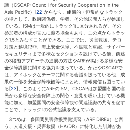
議（CSCAP: Council for Security Cooperation in the
Asia Pacific）[
22
]からなり、組織的・恒常的なトラック
の場として、政府関係者、学者、その他民間人らが参加し
ている。ISMは一般的にトラック1に区分されるが、その
参加者の構成が官民に渡る場合もあり、この点からトラッ
ク1.5とみなすことができる。ここでは、災害救援、テロ
対策と越境犯罪、海上安全保障、不拡散と軍縮、サイバー
セキュリティまで多様なセクションを設けている他、前述
の3段階アプローチの進展の方法やARFが掲げる多様な安
全保障課題に関する協力を扱っている。かたやCSCAPで
は、アドホックなテーマに関する会議を扱っている他、成
果の一部を安全保障概観等にまとめ、情報発信も図ってい
る[
23
]。このようにARFのISM、CSCAPは加盟国各国の官
民から多様な安全保障上の関心・意見を吸い上げている機
能に加え、加盟国間の安全保障観や関連認識の共有を促す
ことで、トラック1の公式協議を支えている。
3つめは、多国間災害救援実働演習（ARF DiREx）と言
う、人道支援・災害救援（HA/DR）に特化した訓練があ