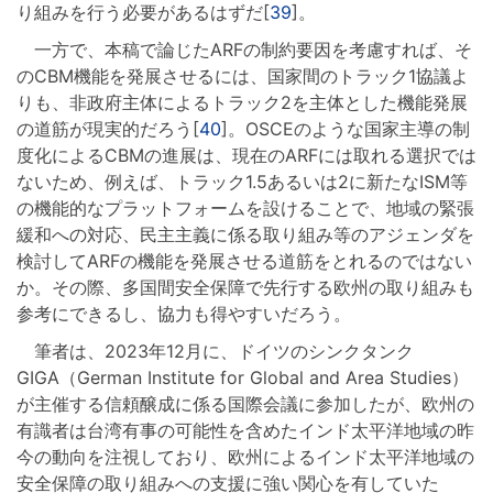
り組みを行う必要があるはずだ[
39
]。
一方で、本稿で論じたARFの制約要因を考慮すれば、そ
のCBM機能を発展させるには、国家間のトラック1協議よ
りも、非政府主体によるトラック2を主体とした機能発展
の道筋が現実的だろう[
40
]。OSCEのような国家主導の制
度化によるCBMの進展は、現在のARFには取れる選択では
ないため、例えば、トラック1.5あるいは2に新たなISM等
の機能的なプラットフォームを設けることで、地域の緊張
緩和への対応、民主主義に係る取り組み等のアジェンダを
検討してARFの機能を発展させる道筋をとれるのではない
か。その際、多国間安全保障で先行する欧州の取り組みも
参考にできるし、協力も得やすいだろう。
筆者は、2023年12月に、ドイツのシンクタンク
GIGA（German Institute for Global and Area Studies）
が主催する信頼醸成に係る国際会議に参加したが、欧州の
有識者は台湾有事の可能性を含めたインド太平洋地域の昨
今の動向を注視しており、欧州によるインド太平洋地域の
安全保障の取り組みへの支援に強い関心を有していた