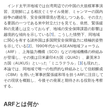
インド太平洋地域では台湾周辺での中国の大規模軍事演
習、北朝鮮による相次ぐミサイル発射、ミャンマーの国内
紛争の継続等、安全保障環境が悪化しつつある。その主た
る要因の一つである米中対立だけを見ても、依然、緊張緩
和の見通しは立っておらず、地域の安全保障課題の影響は
越境的な傾向を示している[
1
]。こうした情勢下、同地域
に関心を有する諸外国は多国間安全保障協力に積極的姿勢
を示している[
2
]。1990年代からASEAN地域フォーラム
（ARF）、上海協力機構（SCO）などの地域機構の枠組み
が登場し、その後は日米豪印4カ国（QUAD）、豪英米3
カ国（AUKUS）といった「ミニラテラル」[
3
]も現れた。
本論では、同地域で唯一の包摂的な枠組みとして信頼醸成
（CBM）を用いた軍事的緊張緩和等を担うARFに注目して
その現状を概観し、今後その発展と期待される役割を考察
する。
ARFとは何か