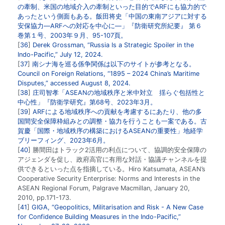
の牽制、米国の地域介入の牽制といった目的でARFにも協力的で
あったという側面もある。飯田将史「中国の東南アジアに対する
安保協力―ARFへの対応を中心に―」『防衛研究所紀要』 第６
巻第１号、2003年９月、95-107頁。
36
Derek Grossman, “
Russia Is a Strategic Spoiler in the
Indo-Pacific
,” July 12, 2024.
37
南シナ海を巡る係争関係は以下のサイトが参考となる。
Council on Foreign Relations, “
1895 – 2024 China’s Maritime
Disputes
,” accessed August 8, 2024.
38
庄司智孝「ASEANの地域秩序と米中対立 揺らぐ包括性と
中心性」『防衛学研究』第68号、2023年3月。
39
ARFによる地域秩序への貢献を考慮するにあたり、他の多
国間安全保障枠組みとの調整・協力を行うことも一案である。古
賀慶「国際・地域秩序の構築におけるASEANの重要性」地経学
ブリーフィング、2023年6月。
40
勝間田はトラック2活用の利点について、協調的安全保障の
アジェンダを促し、政府高官に有用な対話・協議チャンネルを提
供できるといった点を指摘している。Hiro Katsumata, ASEAN’s
Cooperative Security Enterprise: Norms and Interests in the
ASEAN Regional Forum, Palgrave Macmillan, January 20,
2010, pp.171-173.
41
GIGA, “
Geopolitics, Militarisation and Risk - A New Case
for Confidence Building Measures in the Indo-Pacific
,”