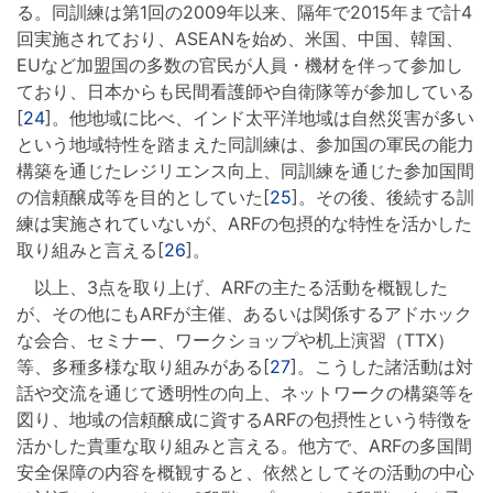
る。同訓練は第1回の2009年以来、隔年で2015年まで計4
回実施されており、ASEANを始め、米国、中国、韓国、
EUなど加盟国の多数の官民が人員・機材を伴って参加し
ており、日本からも民間看護師や自衛隊等が参加している
[
24
]。他地域に比べ、インド太平洋地域は自然災害が多い
という地域特性を踏まえた同訓練は、参加国の軍民の能力
構築を通じたレジリエンス向上、同訓練を通じた参加国間
の信頼醸成等を目的としていた[
25
]。その後、後続する訓
練は実施されていないが、ARFの包摂的な特性を活かした
取り組みと言える[
26
]。
以上、3点を取り上げ、ARFの主たる活動を概観した
が、その他にもARFが主催、あるいは関係するアドホック
な会合、セミナー、ワークショップや机上演習（TTX）
等、多種多様な取り組みがある[
27
]。こうした諸活動は対
話や交流を通じて透明性の向上、ネットワークの構築等を
図り、地域の信頼醸成に資するARFの包摂性という特徴を
活かした貴重な取り組みと言える。他方で、ARFの多国間
安全保障の内容を概観すると、依然としてその活動の中心