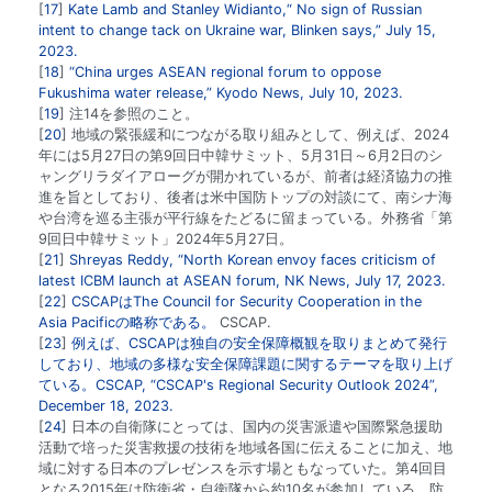
17
Kate Lamb and Stanley Widianto,“
No sign of Russian
intent to change tack on Ukraine war, Blinken says
,” July 15,
2023.
18
“
China urges ASEAN regional forum to oppose
Fukushima water release
,” Kyodo News, July 10, 2023.
19
注14を参照のこと。
20
地域の緊張緩和につながる取り組みとして、例えば、2024
年には5月27日の第9回日中韓サミット、5月31日～6月2日のシ
ャングリラダイアローグが開かれているが、前者は経済協力の推
進を旨としており、後者は米中国防トップの対談にて、南シナ海
や台湾を巡る主張が平行線をたどるに留まっている。外務省「第
9回日中韓サミット」2024年5月27日。
21
Shreyas Reddy, “
North Korean envoy faces criticism of
latest ICBM launch at ASEAN forum
, NK News, July 17, 2023.
22
CSCAPはThe Council for Security Cooperation in the
Asia Pacificの略称である。
CSCAP.
23
例えば、CSCAPは独自の安全保障概観を取りまとめて発行
しており、地域の多様な安全保障課題に関するテーマを取り上げ
ている。CSCAP, “
CSCAP's Regional Security Outlook 2024
”,
December 18, 2023.
24
日本の自衛隊にとっては、国内の災害派遣や国際緊急援助
活動で培った災害救援の技術を地域各国に伝えることに加え、地
域に対する日本のプレゼンスを示す場ともなっていた。第4回目
となる2015年は防衛省・自衛隊から約10名が参加している。防