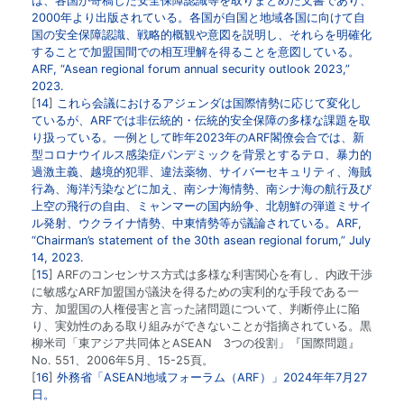
は、各国が寄稿した安全保障認識等を取りまとめた文書であり、
2000年より出版されている。各国が自国と地域各国に向けて自
国の安全保障認識、戦略的概観や意図を説明し、それらを明確化
することで加盟国間での相互理解を得ることを意図している。
ARF, “
Asean regional forum annual security outlook 2023
,”
2023.
14
これら会議におけるアジェンダは国際情勢に応じて変化し
ているが、ARFでは非伝統的・伝統的安全保障の多様な課題を取
り扱っている。一例として昨年2023年のARF閣僚会合では、新
型コロナウイルス感染症パンデミックを背景とするテロ、暴力的
過激主義、越境的犯罪、違法薬物、サイバーセキュリティ、海賊
行為、海洋汚染などに加え、南シナ海情勢、南シナ海の航行及び
上空の飛行の自由、ミャンマーの国内紛争、北朝鮮の弾道ミサイ
ル発射、ウクライナ情勢、中東情勢等が議論されている。ARF,
“
Chairman’s statement of the 30th asean regional forum
,” July
14, 2023.
15
ARFのコンセンサス方式は多様な利害関心を有し、内政干渉
に敏感なARF加盟国が議決を得るための実利的な手段である一
方、加盟国の人権侵害と言った諸問題について、判断停止に陥
り、実効性のある取り組みができないことが指摘されている。黒
柳米司「東アジア共同体とASEAN 3つの役割」『国際問題』
No. 551、2006年5月、15-25頁。
16
外務省「ASEAN地域フォーラム（ARF）」2024年年7月27
日。