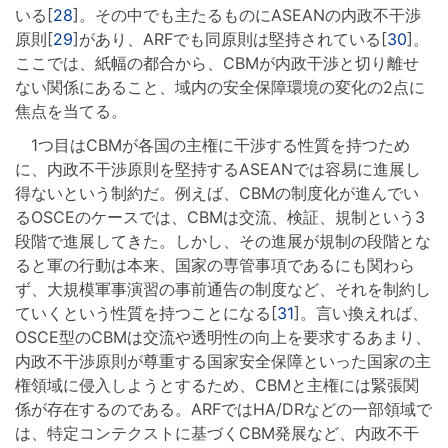
いる[
28
]。その中でも主たるものにASEANの内政不干渉
原則[
29
]があり、ARFでも同原則は堅持されている[
30
]。
ここでは、紙幅の都合から、CBMが内政干渉と切り離せ
ない関係にあること、域内の安全保障環境の変化の2点に
焦点を当てる。
1つ目はCBMが各国の主権に干渉する性質を持つため
に、内政不干渉原則を堅持するASEANでは容易に進展し
得ないという制約だ。例えば、CBMの制度化が進んでい
るOSCEのケースでは、CBMは交流、検証、規制という3
段階で進展してきた。しかし、その進展が規制の段階とな
ると軍の行動は本来、国家の専管事項であるにも関わら
ず、大規模軍事演習の事前通告の制度など、それを制約し
ていくという性質を持つことになる[
31
]。言い換えれば、
OSCE型のCBMは交流や透明性の向上を要求するあまり、
内政不干渉原則が尊重する国家安全保障といった国家の主
権領域に侵入しようとするため、CBMと主権には緊張関
係が存在するのである。ARFではHA/DRなどの一部領域で
は、特定コンテクストに基づくCBM発展など、内政不干