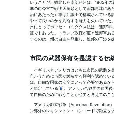
いうことだ。敗北した南部諸州は、1865年の
軍の司令官で戦後大統領として南部再建にあた
治にあたった）軍は弁護士で構成されている
やって良いのかを判断する能力を欠いていた」
州にとってポッセ・コミタタス法は、連邦軍
証でもあった。トランプ政権が度々連邦軍あ
するのは、州の自由を尊重し、連邦の干渉を
市民の武器保有を是認する伝
イギリスとアメリカはともに市民の武装を是
向かうために市民が武装する権利を認めている
は、自由な国家の安全にとって必要であるか
と規定している[
9
]。アメリカ合衆国の建国
て自衛のために戦うことが必要と考えてのこ
アメリカ独立戦争（American Revolu
ン郊外のレキシントン・コンコードで独立を