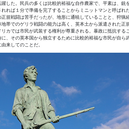
活躍した。民兵の多くは比較的裕福な自作農家で、平素は、銃
されれば１分で準備を完了することからミニットマンと呼ばれ
の正規戦闘は苦手だったが、地形に通暁していることと、狩猟
林地帯でのゲリラ戦闘の能力は高く、英本土から派遣された正
メリカでは市民が武装する権利が尊重される。暴政に抵抗する
時に、その英本国から独立するために比較的裕福な市民が自ら
に由来してのことだ。