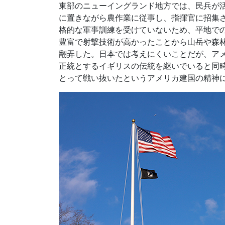
東部のニューイングランド地方では、民兵が
に置きながら農作業に従事し、指揮官に招集
格的な軍事訓練を受けていないため、平地で
豊富で射撃技術が高かったことから山岳や森
翻弄した。日本では考えにくいことだが、ア
正統とするイギリスの伝統を継いでいると同
とって戦い抜いたというアメリカ建国の精神