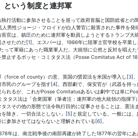
）という制度と連邦軍
執行活動に参加させることを巡って政府首脳と国防総省との
で黒人男性ジョージ・フロイドが白人警官に殺害された事件を発
防長官は、鎮圧のために連邦軍を動員しようとするトランプ大
させたのだ[
1
]。エスパーは、1986年に陸軍士官学校を卒業
にわたって軍籍にあった職業軍人だ。大統領に公然と反対を唱えた
ッセ・コミタタス法（Posse Comitatus Act of 18
隊（force of county）の意、英国の慣習法を米国が導入し[
3
]
市民のグループを指す[
4
]。西部劇で、保安官が（武器を持っ
が、これがPosse Comitatusあるいは劇中では単にPos
コミタタス法は「合衆国軍（筆者注：連邦軍の他大統領の指揮下
タタスその他の形態で法令執行目的に従事させることは、憲法
を除き、一切合法としない」[
5
]と規定している。一般には、
に参加させてはならないと理解されている[
6
]。
78年は、南北戦争後の南部再建が終了した1877年の翌年にあ