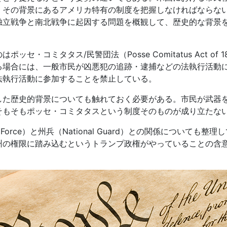
、その背景にあるアメリカ特有の制度を把握しなければならな
独立戦争と南北戦争に起因する問題を概観して、歴史的な背景
コミタタス/民警団法（Posse Comitatus Act of 1
る場合には、一般市民が凶悪犯の追跡・逮捕などの法執行活動
法執行活動に参加することを禁止している。
た歴史的背景についても触れておく必要がある。市民が武器
そもそもポッセ・コミタタスという制度そのものが成り立たな
orce）と州兵（National Guard）との関係についても整理
州の権限に踏み込むというトランプ政権がやっていることの含