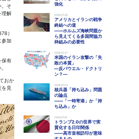
強化
い。そ
を理解
2026.07.29
アメリカとイランの戦争
終結への道
――ホルムズ海峡問題か
878）
ら見えてくる多国間協力
に参加
枠組みの必要性
2026.07.27
米国のイラン攻撃の「失
を保有
敗の本質」
い。
―反パウエル・ドクトリ
ン？―
しておか
2026.07.23
意を見
核兵器「持ち込み」問題
の論点
――「一時寄港」か「持
ち込み」か
2026.07.16
トランプ2.0の世界で実
質化する日印関係
――高市首相訪印が意味
するもの