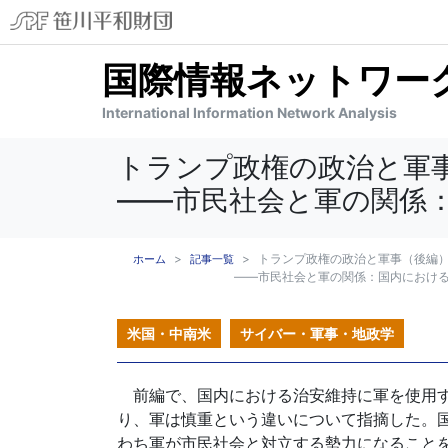
国際情報ネットワーク分
International Information Network Analysis
トランプ政権の政治と軍
――市民社会と軍の関係
トランプ政権の政治と軍事（後編
ホーム
記事一覧
――市民社会と軍の関係：国内におけ
米国・中南米
サイバー・軍事・地政学
前編で、国内における治安維持に軍を使用す
り、軍は慎重という違いについて指摘した。
わち軍が市民社会と対立する勢力になること