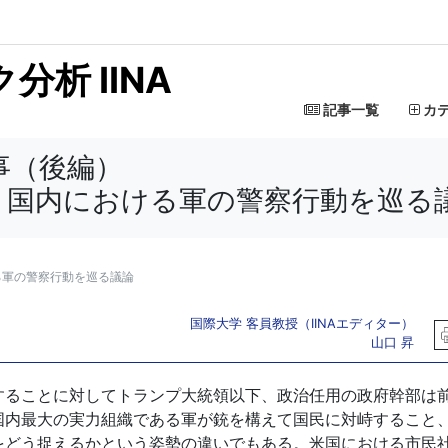
析 IINA
記事一覧
カ
事（後編）
：国内における軍の警察行動を巡る
）
る軍の警察行動を巡る議論
国際大学 客員教授（IINAエディター）
山口 昇
ることに対してトランプ大統領以下、政治任用の政府幹部は
国内最大の実力組織である軍が銃を構えて国民に対峙すること
をどう捉えるかという姿勢の違いでもある。米国における市民