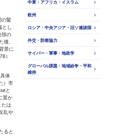
中東・アフリカ・イスラム
欧州
間の緊
端とし
ロシア・中央アジア・旧ソ連諸国
統領の
外交・防衛協力
した後、
背景に
サイバー・軍事・地政学
78）
グローバル課題・地域紛争・平和
維持
、具体
た）市
seと
に置か
または
反乱や
たると