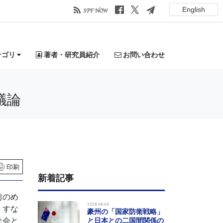
English
テゴリ
著者・研究員紹介
お問い合わせ
議論
印刷
新着記事
前のめ
2026.08.04
、すな
豪州の「国家防衛戦略」
社会と
と日本との二国間関係の