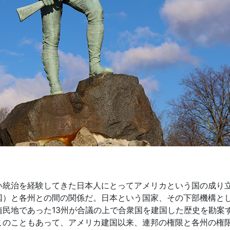
統治を経験してきた日本人にとってアメリカという国の成り
国）と各州との間の関係だ。日本という国家、その下部機構と
民地であった13州が合議の上で合衆国を建国した歴史を勘案
このこともあって、アメリカ建国以来、連邦の権限と各州の権