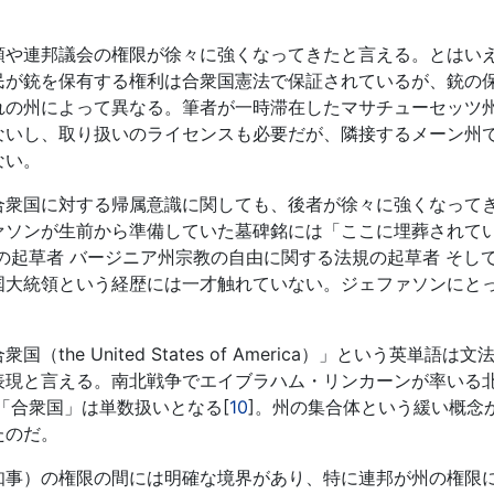
や連邦議会の権限が徐々に強くなってきたと言える。とはい
民が銃を保有する権利は合衆国憲法で保証されているが、銃の
れの州によって異なる。筆者が一時滞在したマサチューセッツ
ないし、取り扱いのライセンスも必要だが、隣接するメーン州
ない。
衆国に対する帰属意識に関しても、後者が徐々に強くなって
ァソンが生前から準備していた墓碑銘には「ここに埋葬されて
の起草者 バージニア州宗教の自由に関する法規の起草者 そし
国大統領という経歴には一才触れていない。ジェファソンにと
。
 United States of America）」という英単語は文
いた表現と言える。南北戦争でエイブラハム・リンカーンが率いる
「合衆国」は単数扱いとなる[
10
]。州の集合体という緩い概念
たのだ。
事）の権限の間には明確な境界があり、特に連邦が州の権限