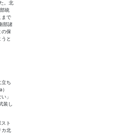
けた。北
南部統
こまで
南部諸
との保
ようと
に立ち
a）
ない」
武装し
ボスト
リカ北