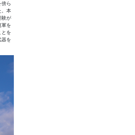
を傍ら
た。本
経験が
規軍を
ことを
武器を