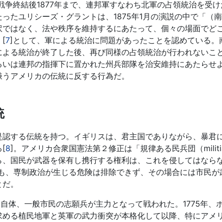
戦争終結後1877年まで、連邦軍すなわち北軍の占領統治を受
ったユリシーズ・グラントは、1875年1月の演説の中で「（
訳ではなく、法や秩序を維持するにあたって、個々の場面でど
[
7
]として、軍による統治に問題があったことを認めている。
による統治が終了した後、再び同様の占領統治が行われないこ
るいは連邦の指揮下に置かれた州兵部隊を治安維持にあたらせ
嫌うアメリカの伝統に反する行為だ。
統
認する伝統を持つ。イギリスは、君主国でありながら、暴君
[
8
]。アメリカ合衆国憲法第２修正は「規律ある民兵団（militi
ら、国民が武器を保有し携行する権利は、これを侵してはなら
後も、専制政治が生じる危険は排除できず、その場合には市民が
とだ。
tion）自体、一般市民の志願兵が主力となって戦われた。1775年、
求める植民地軍と英軍の武力衝突が本格化して以降、特にアメ