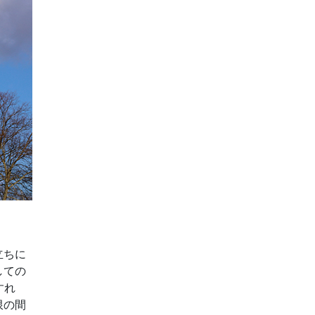
立ちに
しての
すれ
限の間