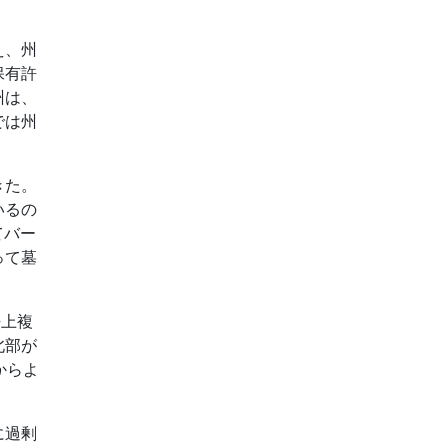
え、州
保有許
州は、
では州
きた。
いるの
てバー
って墓
法上複
北部が
からよ
に過剰