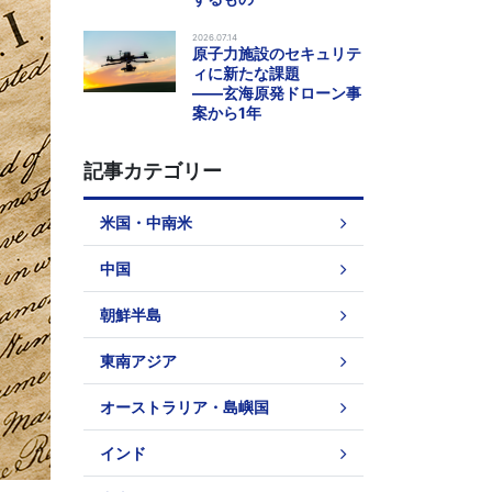
2026.07.14
原子力施設のセキュリテ
ィに新たな課題
――玄海原発ドローン事
案から1年
記事カテゴリー
米国・中南米
中国
朝鮮半島
東南アジア
オーストラリア・島嶼国
インド