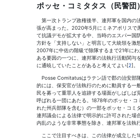
ポッセ・コミタタス（民警団
第一次トランプ政権後半、連邦軍を国内の法
張が高まった。2020年5月にミネアポリス
て抗議デモが拡大する中、当時のエスパー国
方針を「支持しない」と明言して大統領を激怒
2007年に中佐の階級で除隊するまで21年
ある要因の一つに、連邦軍の法執行活動関与を禁止するポ
に通暁していたことがあると考えてよい[
2
]。
Posse Comitatusはラテン語で郡の治安部
的には、保安官が法執行のために動員する一般
民を募って重罪人を追跡する場面がしばしば見られる
呼ばれる一団にあたる。1878年のポッセ・
れた州兵部隊を含む）の一部をポッセ・コミ
連邦議会による法律で明示的に許可された場合
内乱のような非常事態を除き、連邦軍を法執行
ここで注目すべきは、この法律が成立した18