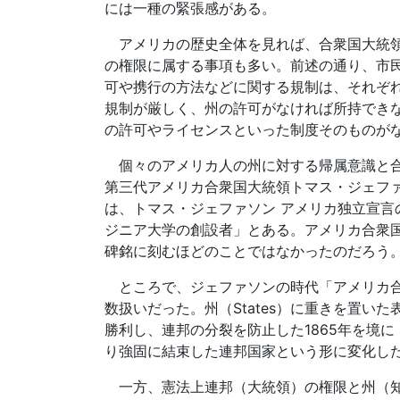
には一種の緊張感がある。
アメリカの歴史全体を見れば、合衆国大統領
の権限に属する事項も多い。前述の通り、市
可や携行の方法などに関する規制は、それぞ
規制が厳しく、州の許可がなければ所持でき
の許可やライセンスといった制度そのものが
個々のアメリカ人の州に対する帰属意識と合
第三代アメリカ合衆国大統領トマス・ジェフ
は、トマス・ジェファソン アメリカ独立宣言
ジニア大学の創設者」とある。アメリカ合衆
碑銘に刻むほどのことではなかったのだろう
ところで、ジェファソンの時代「アメリカ合衆国（the
数扱いだった。州（States）に重きを置
勝利し、連邦の分裂を防止した1865年を境に
り強固に結束した連邦国家という形に変化し
一方、憲法上連邦（大統領）の権限と州（知