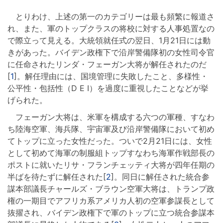
とりわけ、上述の第一のカテゴリーは最も頻繁に報道さ
れ、また、軍のトップクラスの将校に対する人事処置なの
で際立って見える。大統領就任式の翌日、1月21日には動
きがあった。バイデン政権下で沿岸警備隊初の女性司令官
に任命されたリンダ・フェーガン大将が解任されたのだ
[
1
]。解任理由には、国境管理に失敗したこと、多様性・
公平性・包括性（D E I）を過度に重視したことなどが挙
げられた。
フェーガン大将は、米軍を構成する六つの軍種、すなわ
ち陸海空軍、海兵隊、宇宙軍及び沿岸警備隊において初め
てトップに立った女性だった。ついで2月21日には、女性
として初めて海軍の制服組トップすなわち海軍作戦部長の
ポストに就いたリサ・フランチェッティ大将が四年任期の
半ばを待たずに解任された[
2
]。同日に解任された統合参
謀本部議長チャールズ・ブラウン空軍大将は、トランプ政
権の一期目でアフリカ系アメリカ人初の空軍参謀長として
抜擢され、バイデン政権下で軍のトップに立つ統合参謀本