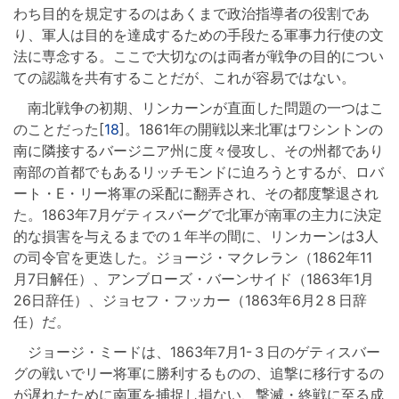
わち目的を規定するのはあくまで政治指導者の役割であ
り、軍人は目的を達成するための手段たる軍事力行使の文
法に専念する。ここで大切なのは両者が戦争の目的につい
ての認識を共有することだが、これが容易ではない。
南北戦争の初期、リンカーンが直面した問題の一つはこ
のことだった[
18
]。1861年の開戦以来北軍はワシントンの
南に隣接するバージニア州に度々侵攻し、その州都であり
南部の首都でもあるリッチモンドに迫ろうとするが、ロバ
ート・E・リー将軍の采配に翻弄され、その都度撃退され
た。1863年7月ゲティスバーグで北軍が南軍の主力に決定
的な損害を与えるまでの１年半の間に、リンカーンは3人
の司令官を更迭した。ジョージ・マクレラン（1862年11
月7日解任）、アンブローズ・バーンサイド（1863年1月
26日辞任）、ジョセフ・フッカー（1863年6月2８日辞
任）だ。
ジョージ・ミードは、1863年7月1-３日のゲティスバー
グの戦いでリー将軍に勝利するものの、追撃に移行するの
が遅れたために南軍を捕捉し損ない、撃滅・終戦に至る成