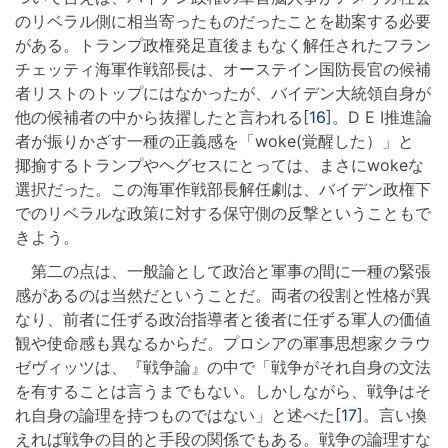
のリベラル側に相当寄ったものだったことを勘案する必要
がある。トランプ政権発足直後まもなく解任されたフラン
チェッティ海軍作戦部長は、オーステイン国防長官の候補
者リストのトップにはなかったが、バイデン大統領自身が
他の候補者の中から抜擢したと言われる[
16
]。D E I推進論
者が振りかざす一種の正義感を「woke(覚醒した）」と
揶揄するトランプやヘグセスにとっては、まさにwokeな
選択だった。この海軍作戦部長解任劇は、バイデン政権下
でのリベラルな政策に対する保守側の反撃ということもで
きよう。
第二の点は、一般論として政治と軍事の間に一種の緊張
感があるのは当然だということだ。両者の役割と性格が異
なり、前者に任ずる政治指導者と後者に任ずる軍人の価値
観や使命感も異なるからだ。プロシアの軍事思想家クラウ
ゼヴィッツは、『戦争論』の中で「戦争がそれ自身の文法
を有することは言うまでもない。しかしながら、戦争はそ
れ自身の論理を持つものではない」と述べた[
17
]。言い換
えれば戦争の目的と手段の関係でもある。戦争の論理すな