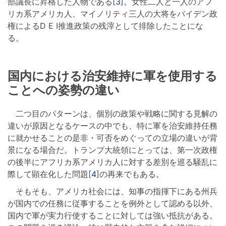
部議長に昇格した人物である[
3
]。女性二人と一人のアフ
リカ系アメリカ人、マイノリティ三人の大将をバイデン政
権によるD E I推進政策の残滓として排除したことにな
る。
国内における治安維持に軍を使用する
ことへの姿勢の違い
二つ目のパターンは、個別の政策や戦略に関する見解の
違いが原因となるケースの中でも、特に軍を治安維持任務
に就かせることの是非・可否をめぐっての立場の違いが背
景になる場合だ。トランプ大統領にとっては、第一次政権
の後半にアフリカ系アメリカ人に対する差別を巡る騒乱に
際して顕在化した問題[
4
]の再来でもある。
そもそも、アメリカ社会には、知事の指揮下にある州兵
が国内での任務に従事することを例外として認める以外、
国内で軍が実力行使することに対しては強い抵抗がある。