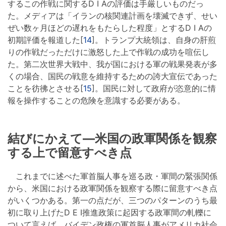
するこの作戦に関するD I Aの評価は手厳しいものだっ
た。メディアは「イランの核関連計画を壊滅できず、せい
ぜい数ヶ月ほどの遅れをもたらした程度」とするD I Aの
初期評価を報道した[
14
]。トランプ大統領は、自身の肝煎
りの作戦だっただけに激怒した上で作戦の成功を喧伝し
た。第二次世界大戦中、我が国における軍の戦果発表が多
くの場合、国民の戦意を維持するための誇大宣伝であった
ことを彷彿とさせる[
15
]。国民に対して政府が恣意的に情
報を操作することの危険を意識する必要がある。
結びにかえて―米国の政軍関係を観察
する上で留意すべき点
これまでに述べた軍首脳人事を巡る政・軍間の緊張関係
から、米国における政軍関係を観察する際に留意すべき点
がいくつかある。第一の点だが、三つのパターンのうち最
初に取り上げたD E I推進政策に起因する政軍間の軋轢に
ついて言えば、バイデン政権の軍首脳人事がアメリカ社会