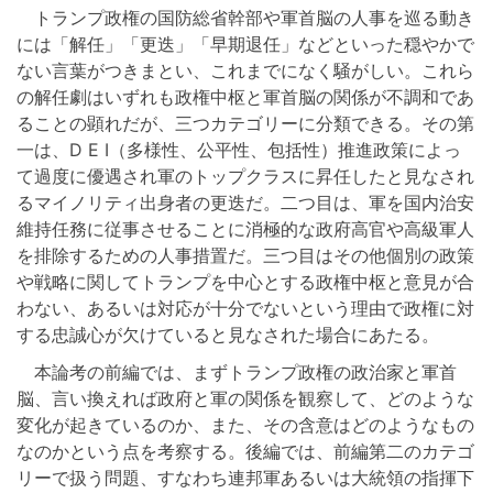
トランプ政権の国防総省幹部や軍首脳の人事を巡る動き
には「解任」「更迭」「早期退任」などといった穏やかで
ない言葉がつきまとい、これまでになく騒がしい。これら
の解任劇はいずれも政権中枢と軍首脳の関係が不調和であ
ることの顕れだが、三つカテゴリーに分類できる。その第
一は、D E I（多様性、公平性、包括性）推進政策によっ
て過度に優遇され軍のトップクラスに昇任したと見なされ
るマイノリティ出身者の更迭だ。二つ目は、軍を国内治安
維持任務に従事させることに消極的な政府高官や高級軍人
を排除するための人事措置だ。三つ目はその他個別の政策
や戦略に関してトランプを中心とする政権中枢と意見が合
わない、あるいは対応が十分でないという理由で政権に対
する忠誠心が欠けていると見なされた場合にあたる。
本論考の前編では、まずトランプ政権の政治家と軍首
脳、言い換えれば政府と軍の関係を観察して、どのような
変化が起きているのか、また、その含意はどのようなもの
なのかという点を考察する。後編では、前編第二のカテゴ
リーで扱う問題、すなわち連邦軍あるいは大統領の指揮下