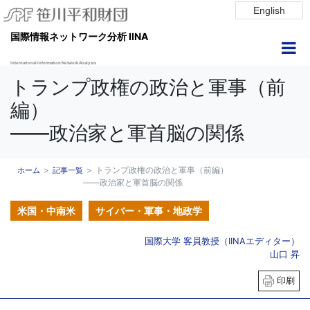
English
国際情報ネットワーク分析 IINA
International Information Network Analysis
トランプ政権の政治と軍事（前
編）
――政治家と軍首脳の関係
トランプ政権の政治と軍事（前編）
ホーム
記事一覧
――政治家と軍首脳の関係
米国・中南米
サイバー・軍事・地政学
国際大学 客員教授（IINAエディター）
山口 昇
印刷