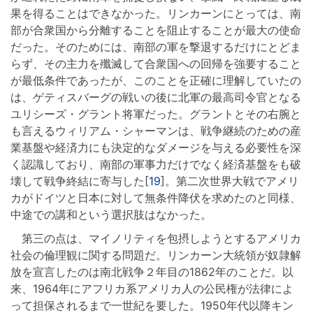
果を得ることはできなかった。リンカーンにとっては、南
部が合衆国から分離することを阻止することが最大の使命
だった。そのためには、南部の軍を撃退するだけにとどま
らず、その主力を殲滅して合衆国への回帰を強要すること
が最低条件であったが、このことを正確に理解していたの
は、ゲティスバーグの戦いの後に北軍の最高司令官となる
ユリシーズ・グラント将軍だった。グラントとその右腕と
も言えるウィリアム・シャーマンは、戦争継続のための産
業基盤や経済力にも決定的なダメージを与える必要性を深
く認識しており、南部の軍事力だけでなく経済基盤をも破
壊して戦争終結に寄与した[
19
]。第二次世界大戦でアメリ
カがドイツと日本に対して無条件降伏を求めたのと同様、
中途での講和という選択肢はなかった。
第三の点は、マイノリティを包摂しようとするアメリカ
社会の倫理観に関する問題だ。リンカーン大統領が奴隷解
放を宣言したのは南北戦争２年目の1862年のことだ。以
来、1964年にアフリカ系アメリカ人の公民権が法律によ
って担保されるまで一世紀を要した。1950年代以降キン