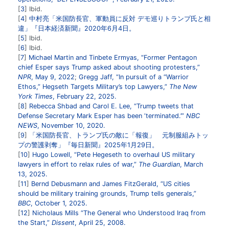
3
Ibid.
4
中村亮「米国防長官、軍動員に反対 デモ巡りトランプ氏と相
違」『日本経済新聞』2020年6月4日。
5
Ibid.
6
Ibid.
7
Michael Martin and Tinbete Ermyas, “Former Pentagon
chief Esper says Trump asked about shooting protesters,”
NPR
, May 9, 2022
;
Gregg Jaff, “In pursuit of a “Warrior
Ethos,” Hegseth Targets Military’s top Lawyers,”
The New
York Times
, February 22, 2025.
8
Rebecca Shbad and Carol E. Lee, “Trump tweets that
Defense Secretary Mark Esper has been ‘terminated.’”
NBC
NEWS
, November 10, 2020.
9
「米国防長官、トランプ氏の敵に「報復」 元制服組みトッ
プの警護剥奪」『毎日新聞』2025年1月29日。
10
Hugo Lowell, “Pete Hegeseth to overhaul US military
lawyers in effort to relax rules of war,”
The Guardian
, March
13, 2025.
11
Bernd Debusmann and James FitzGerald, “US cities
should be military training grounds, Trump tells generals,”
BBC
, October 1, 2025.
12
Nicholaus Mills “The General who Understood Iraq from
the Start,”
Dissent
, April 25, 2008.