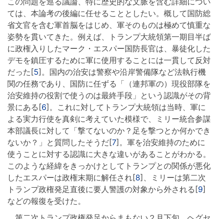
この問題を巡る議論、特に歴史的な文脈を含む詳細につい
ては、本論考の後編に任せることとしたい。概して国防総
省文官を含む軍首脳をはじめ、軍そのものは極めて慎重な
姿勢を貫いてきた。例えば、トランプ大統領第一期目半ば
に政権入りしたマーク・エスパー国防長官は、暴徒化した
デモを鎮圧するために軍に使用することには一貫して反対
だった[
5
]。国内の治安は警察や沿岸警備隊など法執行機
関の任務であり、国防に任ずる「（連邦軍の）現役部隊を
治安維持の役割で使うのは最終手段」という認識がその背
景にある[
6
]。これに対してトランプ大統領は当時、軍に
よる実力行使を真剣に考えていた模様で、ミリー統合参謀
本部議長に対して「撃てないのか？足を撃つとか何かでき
ないか？」と質問したそうだ[
7
]。軍を治安維持のために
使うことに対する認識に大きな違いがあることがわかる。
このような経緯をきっかけとしてトランプとの関係が悪化
したエスパーは政権末期に解任され[
8
]、ミリーは第二次
トランプ政権発足直後に要人警護の対象から外される[
9
]
などの報復を受けた。
第二次トランプ政権発足からまもない２月下旬、ヘグセ