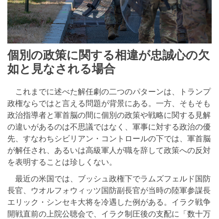
個別の政策に関する相違が忠誠心の欠
如と見なされる場合
これまでに述べた解任劇の二つのパターンは、トランプ
政権ならではと言える問題が背景にある。一方、そもそも
政治指導者と軍首脳の間に個別の政策や戦略に関する見解
の違いがあるのは不思議ではなく、軍事に対する政治の優
先、すなわちシビリアン・コントロールの下では、軍首脳
が解任され、あるいは高級軍人が職を辞して政策への反対
を表明することは珍しくない。
最近の米国では、ブッシュ政権下でラムズフェルド国防
長官、ウオルフォウィッツ国防副長官が当時の陸軍参謀長
エリック・シンセキ大将を冷遇した例がある。イラク戦争
開戦直前の上院公聴会で、イラク制圧後の支配に「数十万