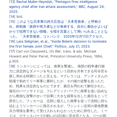
13
Rachel Muller-Heyndyk, “Pentagon fires intelligence
agency chief after Iran attack assessment,”
BBC
, August 24,
2025.
14
Ibid.
15
このような日本軍の誇大広告は「大本営発表」と呼称さ
れ、終戦後「政府や有力者などが発表する、自分に都合がよいば
かりで信用できない情報」を指す言葉として用いられることとな
った。「大本営発表」コトバンク、2025年12月11日アクセス。
16
Lara Seligman, et.al., “Inside Biden’s decision to nominate
the first female Joint Chief,”
Politico
, July 21, 2023.
17
Carl von Clausewitz,
On War
, trans. & eds. Michael
Howard and Peter Parret, Princeton University Press, 1984,
p.605.
18
リンカーンにとっては、南軍を撃滅し、南部の戦争遂行能
力に決定的なダメージを与えるという目的を共有できる司令官を
探し求める時期だったと言える。マクレランは、アンティタムの
戦場で初めてリー将軍に勝利したが、その後の追撃を怠ったた
め、戦果を決定的なものとできず、責任を問われて解任された。
後任のバーンサイドは、フレデリックバーグに南軍を追い詰めな
がら稚拙な攻撃のせいで自軍に大きな損害を出した責任をとって
辞任した。フッカーは、北部に侵入した南軍を追って決戦に持ち
込むようリンカーンに指示されるが、ワシントン近郊の基地警備
兵力増強を要求して受け入れられなかったために辞任した。ミー
ドは、ゲティスバーグの戦いの3日前に司令官となる。リーの部