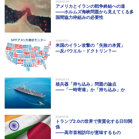
2026.07.29
アメリカとイランの戦争終結への道
――ホルムズ海峡問題から見えてくる多
国間協力枠組みの必要性
2026.07.27
米国のイラン攻撃の「失敗の本質」
―反パウエル・ドクトリン？―
2026.07.23
核兵器「持ち込み」問題の論点
――「一時寄港」か「持ち込み」か
2026.07.16
トランプ2.0の世界で実質化する日印関
係
――高市首相訪印が意味するもの