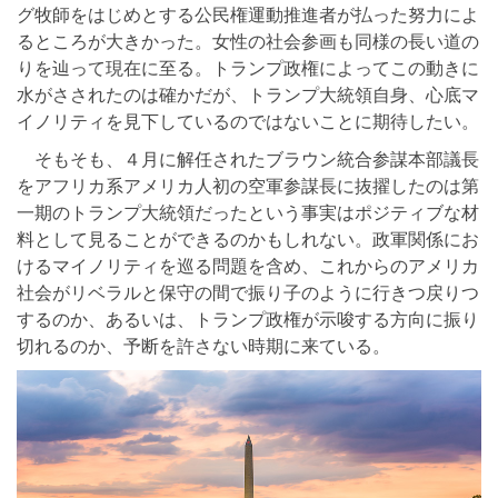
グ牧師をはじめとする公民権運動推進者が払った努力によ
るところが大きかった。女性の社会参画も同様の長い道の
りを辿って現在に至る。トランプ政権によってこの動きに
水がさされたのは確かだが、トランプ大統領自身、心底マ
イノリティを見下しているのではないことに期待したい。
そもそも、４月に解任されたブラウン統合参謀本部議長
をアフリカ系アメリカ人初の空軍参謀長に抜擢したのは第
一期のトランプ大統領だったという事実はポジティブな材
料として見ることができるのかもしれない。政軍関係にお
けるマイノリティを巡る問題を含め、これからのアメリカ
社会がリベラルと保守の間で振り子のように行きつ戻りつ
するのか、あるいは、トランプ政権が示唆する方向に振り
切れるのか、予断を許さない時期に来ている。