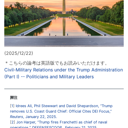
(2025/12/22)
＊こちらの論考は英語版でもお読みいただけます。
Civil-Military Relations under the Trump Administration
(Part I) -- Politicians and Military Leaders
脚注
1
Idrees Ali, Phil Stewwart and David Shepardson, “Trump
removes U.S. Coast Guard Chief: Official Cites DEI Focus,”
Reuters
, January 22, 2025.
2
Jon Harper, “Trump fires Franchetti as chief of naval
operations,”
DEFENSESCOOP
, February 21, 2025.