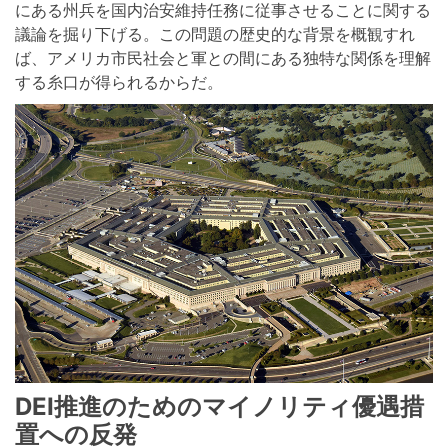
にある州兵を国内治安維持任務に従事させることに関する
議論を掘り下げる。この問題の歴史的な背景を概観すれ
ば、アメリカ市民社会と軍との間にある独特な関係を理解
する糸口が得られるからだ。
DEI推進のためのマイノリティ優遇措
置への反発