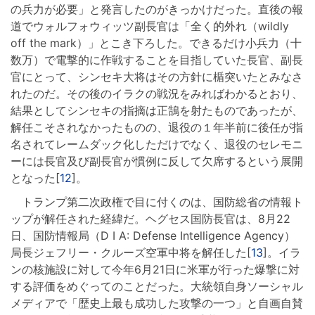
の兵力が必要」と発言したのがきっかけだった。直後の報
道でウォルフォウィッツ副長官は「全く的外れ（wildly
off the mark）」とこき下ろした。できるだけ小兵力（十
数万）で電撃的に作戦することを目指していた長官、副長
官にとって、シンセキ大将はその方針に楯突いたとみなさ
れたのだ。その後のイラクの戦況をみればわかるとおり、
結果としてシンセキの指摘は正鵠を射たものであったが、
解任こそされなかったものの、退役の１年半前に後任が指
名されてレームダック化しただけでなく、退役のセレモニ
ーには長官及び副長官が慣例に反して欠席するという展開
となった[
12
]。
トランプ第二次政権で目に付くのは、国防総省の情報ト
ップが解任された経緯だ。ヘグセス国防長官は、8月22
日、国防情報局（D I A: Defense Intelligence Agency）
局長ジェフリー・クルーズ空軍中将を解任した[
13
]。イラ
ンの核施設に対して今年6月21日に米軍が行った爆撃に対
する評価をめぐってのことだった。大統領自身ソーシャル
メディアで「歴史上最も成功した攻撃の一つ」と自画自賛