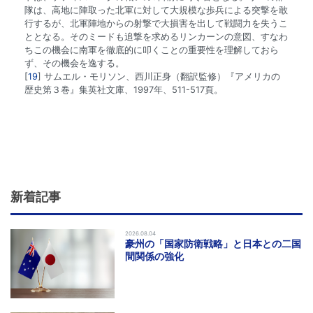
隊は、高地に陣取った北軍に対して大規模な歩兵による突撃を敢
行するが、北軍陣地からの射撃で大損害を出して戦闘力を失うこ
ととなる。そのミードも追撃を求めるリンカーンの意図、すなわ
ちこの機会に南軍を徹底的に叩くことの重要性を理解しておら
ず、その機会を逸する。
19
サムエル・モリソン、西川正身（翻訳監修）『アメリカの
歴史第３巻』集英社文庫、1997年、511-517頁。
新着記事
2026.08.04
豪州の「国家防衛戦略」と日本との二国
間関係の強化