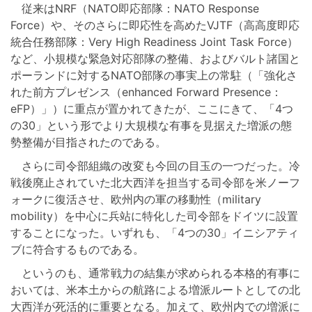
従来はNRF（NATO即応部隊：NATO Response
Force）や、そのさらに即応性を高めたVJTF（高高度即応
統合任務部隊：Very High Readiness Joint Task Force）
など、小規模な緊急対応部隊の整備、およびバルト諸国と
ポーランドに対するNATO部隊の事実上の常駐（「強化さ
れた前方プレゼンス（enhanced Forward Presence：
eFP）」）に重点が置かれてきたが、ここにきて、「4つ
の30」という形でより大規模な有事を見据えた増派の態
勢整備が目指されたのである。
さらに司令部組織の改変も今回の目玉の一つだった。冷
戦後廃止されていた北大西洋を担当する司令部を米ノーフ
ォークに復活させ、欧州内の軍の移動性（military
mobility）を中心に兵站に特化した司令部をドイツに設置
することになった。いずれも、「4つの30」イニシアティ
ブに符合するものである。
というのも、通常戦力の結集が求められる本格的有事に
おいては、米本土からの航路による増派ルートとしての北
大西洋が死活的に重要となる。加えて、欧州内での増派に