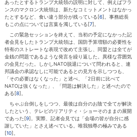
あったとするトランプ大統領の説明に対して、例えばフラ
ンスのマクロン大統領は、新たなコミットメントはなかっ
たとするなど、食い違う部分が残っている[
6
]。事務総長
もこの点については言葉を濁している[
7
]。
この緊急セッションを終えて、当初の予定になかった記
者会見をしたトランプ大統領は、国防予算増額の必要性を
特有のストレートな表現で改めて主張し、同盟とは全てが
金銭の問題であるような発言を繰り返した。異様な雰囲気
の会見だった。しかしNATO脱退について問われると、連
邦議会の承認なしに可能であるとの見方を示しつつも、
「その必要はなくなった」と述べ、「2日前に比べて
NATOは強くなった」、「問題は解決した」と述べたので
ある[
8
]。
ちゃぶ台倒しをしつつ、最後は自分のお陰で全てが解決
したという、テレビのリアリティ・ショーそのままの展開
であった[
9
]。実際、記者会見では「会場の皆が自分に感
謝していた」とさえ述べている。唯我独尊の極みである
[
10
]。