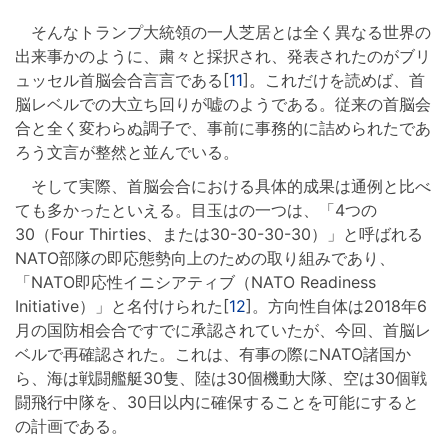
そんなトランプ大統領の一人芝居とは全く異なる世界の
出来事かのように、粛々と採択され、発表されたのがブリ
ュッセル首脳会合言言である[
11
]。これだけを読めば、首
脳レベルでの大立ち回りが嘘のようである。従来の首脳会
合と全く変わらぬ調子で、事前に事務的に詰められたであ
ろう文言が整然と並んでいる。
そして実際、首脳会合における具体的成果は通例と比べ
ても多かったといえる。目玉はの一つは、「4つの
30（Four Thirties、または30-30-30-30）」と呼ばれる
NATO部隊の即応態勢向上のための取り組みであり、
「NATO即応性イニシアティブ（NATO Readiness
Initiative）」と名付けられた[
12
]。方向性自体は2018年6
月の国防相会合ですでに承認されていたが、今回、首脳レ
ベルで再確認された。これは、有事の際にNATO諸国か
ら、海は戦闘艦艇30隻、陸は30個機動大隊、空は30個戦
闘飛行中隊を、30日以内に確保することを可能にすると
の計画である。