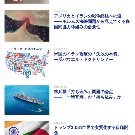
2026.07.29
アメリカとイランの戦争終結への道
――ホルムズ海峡問題から見えてくる多
国間協力枠組みの必要性
2026.07.27
米国のイラン攻撃の「失敗の本質」
―反パウエル・ドクトリン？―
2026.07.23
核兵器「持ち込み」問題の論点
――「一時寄港」か「持ち込み」か
2026.07.16
トランプ2.0の世界で実質化する日印関
係