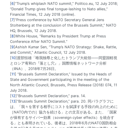
6
“Trump’s whiplash NATO summit,” Politico.eu, 12 July 2018;
“Donald Trump gives final tongue-lashing to Nato allies,”
Financial Times, 12 July 2018 (online).
7
“Press conference by NATO Secretary General Jens
Stoltenberg at the conclusion of the Brussels Summit,” NATO
HQ, Brussels, 12 July 2018.
8
White House, “Remarks by President Trump at Press
Conference After NATO Summit.”
9
Ashish Kumar Sen, “Trump’s NATO Strategy: Shake, Rattle,
and Commit,” Atlantic Council, 12 July 2018.
10
渡部恒雄「唯我独尊と化したトランプ大統領――同盟国軽視
とロシア宥和の『落とし穴』」国際情報ネットワーク分析
（IINA）、2018年7月26日。
11
“Brussels Summit Declaration,” Issued by the Heads of
State and Government participating in the meeting of the
North Atlantic Council, Brussels, Press Release (2018) 074, 11
July 2018.
12
“Brussels Summit Declaration,” para. 14.
13
“Brussels Summit Declaration,” para. 20. 同パラグラフに
は、「我々を害する相手にコストを賦課する手段の向上のために
［NATO内での］協力を続ける」との文言がある。また、「国家
が保有するサイバー効果（sovereign cyber effects）を統合す
る」とも表明されている。後者は、2018年6月のNATO国防相会