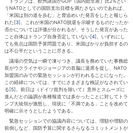
トランプは、欧州諸国がGDP（国内総生産）比2%とい
うNATOとしての国防支出目標を満たさないのであれば、
「米国は別の道を歩む」と脅迫めいた発言をしたと報じら
れた[
3
]。これが米国のNATO脱退を示唆するものだったか
否かについては評価が分かれるが、そうした発言があった
こと自体はトランプ自身否定していない[
4
]。いずれにし
ても焦点は国防予算問題であり、米国ばかりが負担するの
は不公平だということに尽きる。
議場の空気は一瞬で凍りつき、議長を務めていた事務総
長がウクライナやジョージアの首脳に退席を促し、NATO
加盟国のみでの緊急セッションが行われることになった。
この経緯については、すでにさまざまな検証がなされてい
る[
5
]。前日は（ドイツ批判を除いて）意外とスムーズに
進んだとの論調が各種報道では多かったことに対してトラ
ンプ大統領が激怒し、現状に「不満である」ことを改めて
明確に示そうとしたようである。
緊急セッションでの協議内容については、増額や増額の
前倒しなど、国防予算に関するさらなるコミットメントが