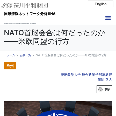
English
国際情報ネットワーク分析 IINA
International Information Network Analysis
NATO首脳会合は何だったのか
――米欧同盟の行方
NATO首脳会合は何だったのか――米欧同盟の行方
ホーム
記事一覧
欧州
慶應義塾大学 総合政策学部准教授
鶴岡 路人
印刷