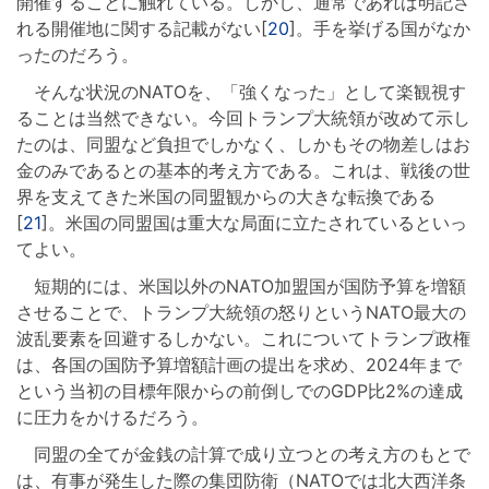
開催することに触れている。しかし、通常であれば明記さ
れる開催地に関する記載がない[
20
]。手を挙げる国がなか
ったのだろう。
そんな状況のNATOを、「強くなった」として楽観視す
ることは当然できない。今回トランプ大統領が改めて示し
たのは、同盟など負担でしかなく、しかもその物差しはお
金のみであるとの基本的考え方である。これは、戦後の世
界を支えてきた米国の同盟観からの大きな転換である
[
21
]。米国の同盟国は重大な局面に立たされているといっ
てよい。
短期的には、米国以外のNATO加盟国が国防予算を増額
させることで、トランプ大統領の怒りというNATO最大の
波乱要素を回避するしかない。これについてトランプ政権
は、各国の国防予算増額計画の提出を求め、2024年まで
という当初の目標年限からの前倒しでのGDP比2%の達成
に圧力をかけるだろう。
同盟の全てが金銭の計算で成り立つとの考え方のもとで
は、有事が発生した際の集団防衛（NATOでは北大西洋条