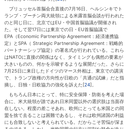
ブリュッセル首脳会合直後の7月16日、ヘルシンキでト
ランプ・プーチン両大統領による米露首脳会談が行われた
のと同じ日に、北京ではEU・中国首脳協議が開催され
た。そして翌17日には東京での日・EU首脳協議で
EPA（Economic Partnership Agreement：経済連携協
定）とSPA（ Strategic Partnership Agreement：戦略的
パートナーシップ協定）の署名式が行われている。これら
はNATOに直接の関係はなく、タイミングも偶然の要素が
大きいものの、何かを示唆するような展開だった。さらに
7月25日に来日したドイツのマース外相は、東京での講演
で、トランプ政権の方向性が日欧の「共通の試練」だと指
摘し、日独・日欧協力の強化を訴えた[
24
]。
もちろん日本にとって、特に安全保障・防衛を考えた場
合に、米大統領が誰であれ日米同盟以外の選択肢は当面存
在しない。程度の差こそあれ、欧州にとっても米国との同
盟を捨て去ることは困難であるし、それは欧州諸国の利益
にも合致しないと考えられている。だからこそ苦悩が深ま
るのである。しかし、米欧同盟の行方に深刻な疑念が生じ