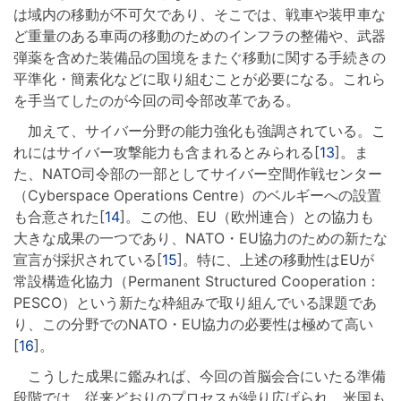
は域内の移動が不可欠であり、そこでは、戦車や装甲車な
ど重量のある車両の移動のためのインフラの整備や、武器
弾薬を含めた装備品の国境をまたぐ移動に関する手続きの
平準化・簡素化などに取り組むことが必要になる。これら
を手当てしたのが今回の司令部改革である。
加えて、サイバー分野の能力強化も強調されている。こ
れにはサイバー攻撃能力も含まれるとみられる[
13
]。ま
た、NATO司令部の一部としてサイバー空間作戦センター
（Cyberspace Operations Centre）のベルギーへの設置
も合意された[
14
]。この他、EU（欧州連合）との協力も
大きな成果の一つであり、NATO・EU協力のための新たな
宣言が採択されている[
15
]。特に、上述の移動性はEUが
常設構造化協力（Permanent Structured Cooperation：
PESCO）という新たな枠組みで取り組んでいる課題であ
り、この分野でのNATO・EU協力の必要性は極めて高い
[
16
]。
こうした成果に鑑みれば、今回の首脳会合にいたる準備
段階では、従来どおりのプロセスが繰り広げられ、米国も