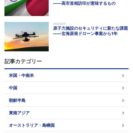
――高市首相訪印が意味するもの
2026.07.14
原子力施設のセキュリティに新たな課題
――玄海原発ドローン事案から1年
記事カテゴリー
米国・中南米
中国
朝鮮半島
東南アジア
オーストラリア・島嶼国