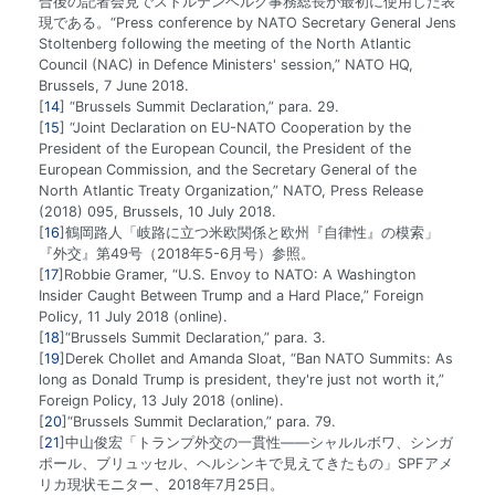
合後の記者会見でストルテンベルグ事務総長が最初に使用した表
現である。“Press conference by NATO Secretary General Jens
Stoltenberg following the meeting of the North Atlantic
Council (NAC) in Defence Ministers' session,” NATO HQ,
Brussels, 7 June 2018.
14
“Brussels Summit Declaration,” para. 29.
15
“Joint Declaration on EU-NATO Cooperation by the
President of the European Council, the President of the
European Commission, and the Secretary General of the
North Atlantic Treaty Organization,” NATO, Press Release
(2018) 095, Brussels, 10 July 2018.
16
鶴岡路人「岐路に立つ米欧関係と欧州『自律性』の模索」
『外交』第49号（2018年5-6月号）参照。
17
Robbie Gramer, “U.S. Envoy to NATO: A Washington
Insider Caught Between Trump and a Hard Place,” Foreign
Policy, 11 July 2018 (online).
18
“Brussels Summit Declaration,” para. 3.
19
Derek Chollet and Amanda Sloat, “Ban NATO Summits: As
long as Donald Trump is president, they're just not worth it,”
Foreign Policy, 13 July 2018 (online).
20
“Brussels Summit Declaration,” para. 79.
21
中山俊宏「トランプ外交の一貫性――シャルルボワ、シンガ
ポール、ブリュッセル、ヘルシンキで見えてきたもの」SPFアメ
リカ現状モニター、2018年7月25日。