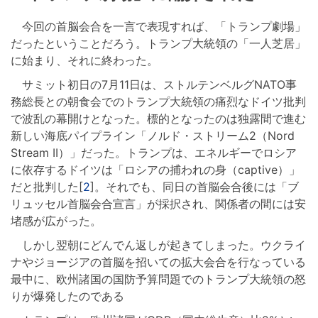
今回の首脳会合を一言で表現すれば、「トランプ劇場」
だったということだろう。トランプ大統領の「一人芝居」
に始まり、それに終わった。
サミット初日の7月11日は、ストルテンベルグNATO事
務総長との朝食会でのトランプ大統領の痛烈なドイツ批判
で波乱の幕開けとなった。標的となったのは独露間で進む
新しい海底パイプライン「ノルド・ストリーム2（Nord
Stream II）」だった。トランプは、エネルギーでロシア
に依存するドイツは「ロシアの捕われの身（captive）」
だと批判した[
2
]。それでも、同日の首脳会合後には「ブ
リュッセル首脳会合宣言」が採択され、関係者の間には安
堵感が広がった。
しかし翌朝にどんでん返しが起きてしまった。ウクライ
ナやジョージアの首脳を招いての拡大会合を行なっている
最中に、欧州諸国の国防予算問題でのトランプ大統領の怒
りが爆発したのである