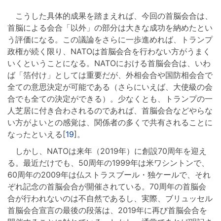
こうした具体的成果を踏まえれば、今回の首脳会合は、
首脳による会合「以外」の部分は大きな成功を納めたとい
う評価になる。この議論をさらに一歩進めれば、トランプ
政権が続く限り、NATOは首脳会合を行わない方がうまく
いくということになる。NATOにおける首脳会合は、いわ
ば「箔付け」としては重要だが、外相会合や国防相会合で
全ての意思決定が可能である（さらにいえば、大使級の会
合でも全ての決定ができる）。少なくとも、トランプの一
人芝居に付き合わされるのであれば、首脳会合などやらな
い方がよいとの感覚は、関係者の多くで共有されることに
なったといえる[
19
]。
しかし、NATOは来年（2019年）に創設70周年を迎え
る。最近だけでも、50周年の1999年は米ワシントンで、
60周年の2009年は仏ストラスブール・独ケールで、それ
ぞれ記念の首脳会合が開催されている。70周年の首脳会
合が行われないのは不自然であるし、実際、ブリュッセル
首脳会合宣言の最後の段落は、2019年に再び首脳会合を