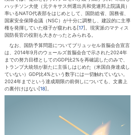
ハッチソン大使（元テキサス州選出共和党連邦上院議員）
率いるNATO代表部をはじめとして、国防総省、国務省、
国家安全保障会議（NSC）が十分に調整し、建設的に主導
権を発揮していた様子が窺われる[
17
]。現実派のマティス
国防長官の役割も大きかったとみられる。
なお、国防予算問題についてブリュッセル首脳会合宣言
は、2014年9月のウェールズ首脳会合で示された2024年
までの努力目標としてのGDP比2%を再確認したのみで、
トランプ大統領が新たに主張しはじめた（米国自身達成し
ていない）GDP比4%という数字には一切触れていない。
2024年までという達成期限の前倒しについても、文書上
の裏付けはない[
18
]。