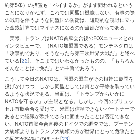
約第5条）の措置も「ペイするか」がまず問われるという
ことになりかねず、これでは同盟は機能しない。有事の際
の戦闘を伴うような同盟国の防衛は、短期的な視野に立っ
た金銭計算ではマイナスになるのが当然だからである。
実際、トランプはNATO首脳会合後のFOXニュースとの
インタビューで、（NATO加盟国である）モンテネグロは
「攻撃的であり、そうなったら第三次世界大戦だ」と述べ
ている[
22
]。そこまではいわなかったものの、「もちろん
そんなことはご免だ」との主旨であろう。
こうして今日のNATOは、同盟の盟主がその根幹に疑問を
投げかけつつ、しかし同盟としては何とか平静を装ってい
るような状況である。当面は、「トランプからいかに
NATOを守るか」が主眼となる。しかし、今回のブリュッ
セル首脳会合を受けて、米国は信頼できないパートナーで
あるとの認識が欧州でさらに固まったことは否定できな
い。NATO首脳会合直後のドイツでの調査では、プーチン
大統領よりもトランプ大統領の方が世界にとって危険だと
の回答が64%にのぼった[
23
]。