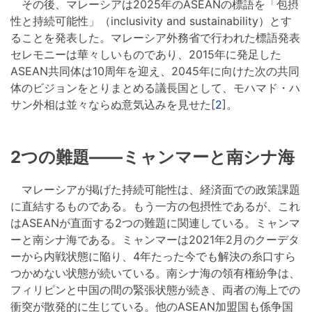
その後、マレーシアは2025年のASEANの標語を「包摂
性と持続可能性」（inclusivity and sustainability）とす
ることを発表した。マレーシア外務省で行われた標語発表
セレモニーは華々しいものであり、2015年に発足した
ASEAN共同体は10周年を迎え、2045年に向けた次の共同
体のビジョンをとりまとめる議長国として、モハマド・ハ
サン外相は並々ならぬ意気込みを見せた[
2
]。
2つの難題――ミャンマーと南シナ海
マレーシアが掲げた持続可能性は、経済面での政策課題
に直結するものである。もう一方の包摂性であるが、これ
はASEANが直面する2つの難題に関連している。ミャンマ
ーと南シナ海である。ミャンマーは2021年2月のクーデタ
ーから内戦状態に陥り、4年たった今でも解決の糸口すら
つかめない状態が続いている。南シナ海の領有権紛争は、
フィリピンと中国の間の緊張状態が続き、両者の海上での
衝突が散発的に生じている。他のASEAN加盟国も係争国