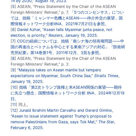
Tn by 2030," August 19, 2023.
5
ASEAN, "Press Statement by the Chair of the ASEAN
Foreign Ministers' Retreat," p. 7.
「5つのコンセンサス」につい
ては、拙稿「ミャンマー危機とASEAN――仲介外交の展望」国
際情報ネットワーク分析IINA、2021年7月21日を参照。
6
Daniel Azhar, "Asean tells Myanmar junta peace, not
election, is priority,"
Reuters
, January 19, 2025.
7
COCの経緯については、拙稿「南シナ海の領有権問題――中
国の再進出とベトナムを中心とする東南アジアの対応」『防衛研
究所紀要』第14巻第1号、2011年12月、3頁を参照。
8
ASEAN, "Press Statement by the Chair of the ASEAN
Foreign Ministers' Retreat," p. 2.
9
"Malaysia takes on Asean mantle but tempers
expectations on Myanmar, South China Sea,"
Straits Times
,
January 19, 2025.
10
拙稿「第2次トランプ政権と米ASEAN関係の展望――期待
に先立つ懸念」国際情報ネットワーク分析 IINA、2024年12月19
日。
11
同上。
12
Junaid Ibrahim Martin Carvalho and Gerard Gimino,
"Asean to issue statement against Trump's proposal to
remove Palestinians from Gaza, says Tok Mat,"
The Star
,
February 6, 2025.