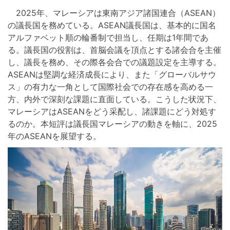
2025年、マレーシアは東南アジア諸国連合（ASEAN）
の議長国を務めている。ASEAN議長国は、基本的に国名
アルファベット順の輪番制で担当し、任期は1年間であ
る。議長国の役割は、首脳会議を頂点とする諸会合を主催
し、議長を務め、その際各会合での議題設定を主導する。
ASEANは堅調な経済成長により、また「グローバルサウ
ス」の有力な一角として国際社会での存在感を高める一
方、内外で深刻な課題に直面している。こうした状況下、
マレーシアはASEANをどう采配し、諸課題にどう対処す
るのか。本短評は議長国マレーシアの動きを軸に、2025
年のASEANを展望する。