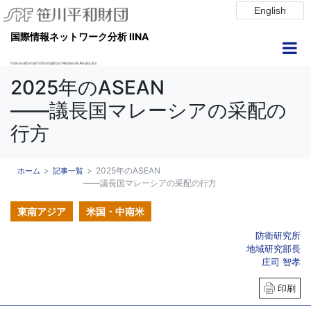
English
国際情報ネットワーク分析 IINA
International Information Network Analysis
2025年のASEAN
――議長国マレーシアの采配の
行方
2025年のASEAN
ホーム
記事一覧
――議長国マレーシアの采配の行方
東南アジア
米国・中南米
防衛研究所
地域研究部長
庄司 智孝
印刷