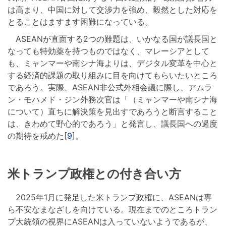
は高まり、中国に対して交渉力を強め、毅然とした対応を
とることはますます困難になっている。
ASEANが直面する2つの難題は、いかなる国が議長国と
なっても特効薬を持つものではなく、マレーシアとして
も、ミャンマーや南シナ海よりは、デジタル変革を中心と
する経済的課題の取り組みに目を向けてもらいたいところ
であろう。実際、ASEAN非公式外相会議に際し、アムラ
ン・モハメド・ジン外務次官は「（ミャンマーや南シナ海
について）直ちに解決策を見出すであろうと断言すること
は、きわめて野心的であろう」と発言し、議長国への過度
の期待を戒めた[
9
]。
米トランプ政権との付き合い方
2025年1月に発足した米トランプ政権に、ASEANは専
ら不安なまなざしを向けている。現在までのところトラン
プ大統領の視界にASEANは入っていないようであるが、