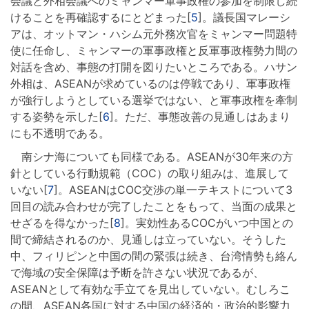
会議と外相会議へのミャンマー軍事政権の参加を制限し続
けることを再確認するにとどまった[
5
]。議長国マレーシ
アは、オットマン・ハシム元外務次官をミャンマー問題特
使に任命し、ミャンマーの軍事政権と反軍事政権勢力間の
対話を含め、事態の打開を図りたいところである。ハサン
外相は、ASEANが求めているのは停戦であり、軍事政権
が強行しようとしている選挙ではない、と軍事政権を牽制
する姿勢を示した[
6
]。ただ、事態改善の見通しはあまり
にも不透明である。
南シナ海についても同様である。ASEANが30年来の方
針としている行動規範（COC）の取り組みは、進展して
いない[
7
]。ASEANはCOC交渉の単一テキストについて3
回目の読み合わせが完了したことをもって、当面の成果と
せざるを得なかった[
8
]。実効性あるCOCがいつ中国との
間で締結されるのか、見通しは立っていない。そうした
中、フィリピンと中国の間の緊張は続き、台湾情勢も絡ん
で海域の安全保障は予断を許さない状況であるが、
ASEANとして有効な手立てを見出していない。むしろこ
の間、ASEAN各国に対する中国の経済的・政治的影響力