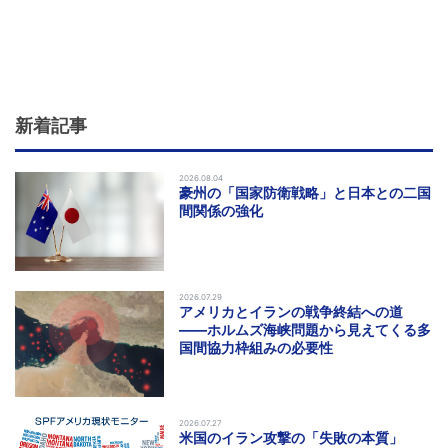
新着記事
2026.08.04
豪州の「国家防衛戦略」と日本との二国
間関係の強化
2026.07.29
アメリカとイランの戦争終結への道
――ホルムズ海峡問題から見えてくる多
国間協力枠組みの必要性
2026.07.27
米国のイラン攻撃の「失敗の本質」