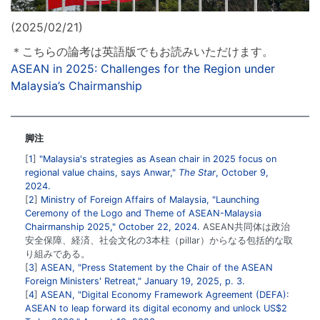
(2025/02/21)
＊こちらの論考は英語版でもお読みいただけます。
ASEAN in 2025: Challenges for the Region under
Malaysia’s Chairmanship
脚注
1
"Malaysia's strategies as Asean chair in 2025 focus on
regional value chains, says Anwar,"
The Star
, October 9,
2024.
2
Ministry of Foreign Affairs of Malaysia, "Launching
Ceremony of the Logo and Theme of ASEAN-Malaysia
Chairmanship 2025," October 22, 2024.
ASEAN共同体は政治
安全保障、経済、社会文化の3本柱（pillar）からなる包括的な取
り組みである。
3
ASEAN, "Press Statement by the Chair of the ASEAN
Foreign Ministers' Retreat," January 19, 2025, p. 3.
4
ASEAN, "Digital Economy Framework Agreement (DEFA):
ASEAN to leap forward its digital economy and unlock US$2