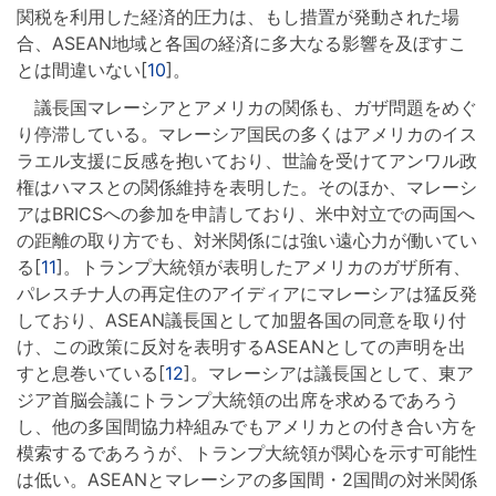
関税を利用した経済的圧力は、もし措置が発動された場
合、ASEAN地域と各国の経済に多大なる影響を及ぼすこ
とは間違いない[
10
]。
議長国マレーシアとアメリカの関係も、ガザ問題をめぐ
り停滞している。マレーシア国民の多くはアメリカのイス
ラエル支援に反感を抱いており、世論を受けてアンワル政
権はハマスとの関係維持を表明した。そのほか、マレーシ
アはBRICSへの参加を申請しており、米中対立での両国へ
の距離の取り方でも、対米関係には強い遠心力が働いてい
る[
11
]。トランプ大統領が表明したアメリカのガザ所有、
パレスチナ人の再定住のアイディアにマレーシアは猛反発
しており、ASEAN議長国として加盟各国の同意を取り付
け、この政策に反対を表明するASEANとしての声明を出
すと息巻いている[
12
]。マレーシアは議長国として、東ア
ジア首脳会議にトランプ大統領の出席を求めるであろう
し、他の多国間協力枠組みでもアメリカとの付き合い方を
模索するであろうが、トランプ大統領が関心を示す可能性
は低い。ASEANとマレーシアの多国間・2国間の対米関係