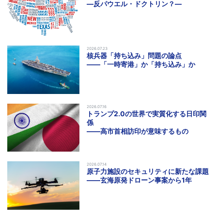
―反パウエル・ドクトリン？―
2026.07.23
核兵器「持ち込み」問題の論点
――「一時寄港」か「持ち込み」か
2026.07.16
トランプ2.0の世界で実質化する日印関
係
――高市首相訪印が意味するもの
2026.07.14
原子力施設のセキュリティに新たな課題
――玄海原発ドローン事案から1年