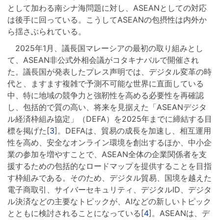
として加わる南シナ海問題に対し、ASEANとしての対応
は後手に回っている。こうしてASEANの包摂性は内外か
ら揺さぶられている。
2025年1月、議長国マレーシアの最初の取り組みとし
て、ASEAN非公式外相会議がコタキナバルで開催され
た。議長国が発表したプレス声明では、デジタル変革の時
代と、ますます複雑で予測不可能な世界に直面している
中、特に地域の競争力と強靭性を高める必要性を再確認
し、包括的で質の高い、将来を見据えた「ASEANデジタ
ル経済枠組み協定」（DEFA）を2025年までに締結する目
標を掲げた[
3
]。DEFAは、貿易の成長を加速し、相互運用
性を高め、安全なオンライン環境を創出するほか、中小企
業の参加を増やすことで、ASEAN全体の企業関係者を支
援するための包括的なロードマップを提供することを目指
す枠組みである。そのため、デジタル貿易、国境を越えた
電子商取引、サイバーセキュリティ、デジタルID、デジタ
ル決済などの主要なトピックが、AIなどの新しいトピック
とともに検討されることになっている[
4
]。ASEANは、デ