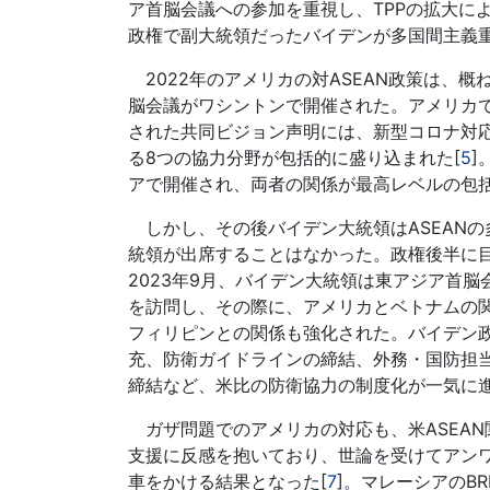
ア首脳会議への参加を重視し、TPPの拡大に
政権で副大統領だったバイデンが多国間主義重
2022年のアメリカの対ASEAN政策は、概ね
脳会議がワシントンで開催された。アメリカ
された共同ビジョン声明には、新型コロナ対応
る8つの協力分野が包括的に盛り込まれた[
5
]
アで開催され、両者の関係が最高レベルの包括
しかし、その後バイデン大統領はASEANの多
統領が出席することはなかった。政権後半に
2023年9月、バイデン大統領は東アジア首
を訪問し、その際に、アメリカとベトナムの
フィリピンとの関係も強化された。バイデン政
充、防衛ガイドラインの締結、外務・国防担当
締結など、米比の防衛協力の制度化が一気に
ガザ問題でのアメリカの対応も、米ASEA
支援に反感を抱いており、世論を受けてアン
車をかける結果となった[
7
]。マレーシアのB