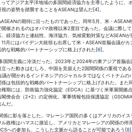
よってアジア太平洋地域の多国間経済協力を主導したように、
視の姿勢を踏襲することをASEANは望んだ[
4
]。
ASEANの期待に沿ったものであった。同年5月、米・ASEAN
で開催されるのはオバマ政権以来2度目であった。会議に際して
、経済協力と連結性、海洋協力、気候変動対策などASEANが
。11月にはバイデン大統領も出席して米・ASEAN首脳会議がカ
的な戦略的パートナーシップに格上げされた[
6
]。
国間主義に冷淡だった。2023年と2024年の東アジア首脳会
目立った動きはむしろ、中国を見据えた2国間関係の重視である
脳会議が開かれるインドネシアのジャカルタではなくベトナムの
関係は包括的な戦略的パートナーシップに格上げされた。また
権期には、防衛協力強化協定（EDCA）に基づく米軍展開拠
閣僚会合（2+2）の定例化、軍事情報包括保護協定（GSOMI
進んだ。
N関係に影を落とした。マレーシア国民の多くはアメリカのイス
ワル政権はハマスに接近し、アメリカとマレーシアの関係の停
RICSへの参加も、こうした文脈から語ることが可能であろう[
8