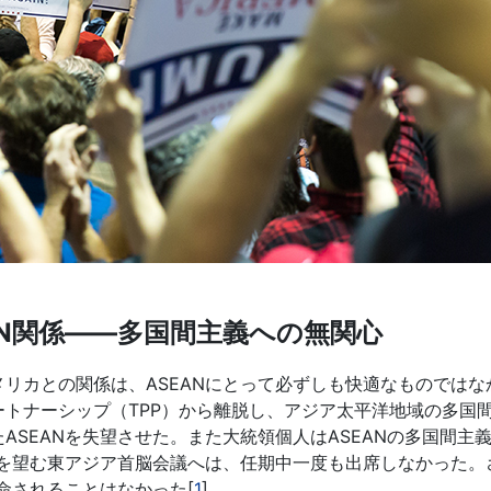
AN関係――多国間主義への無関心
アメリカとの関係は、ASEANにとって必ずしも快適なものではな
トナーシップ（TPP）から離脱し、アジア太平洋地域の多国
SEANを失望させた。また大統領個人はASEANの多国間主
加を望む東アジア首脳会議へは、任期中一度も出席しなかった。
命されることはなかった[
1
]。