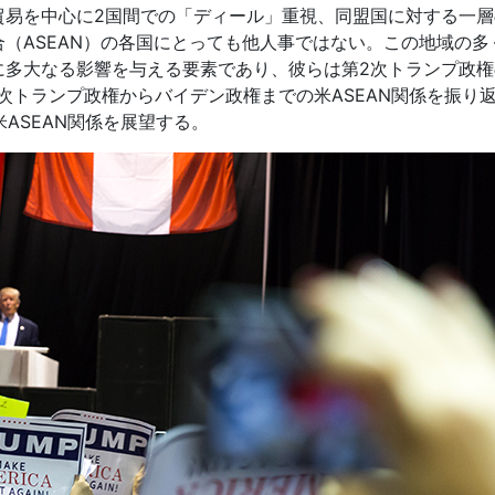
貿易を中心に2国間での「ディール」重視、同盟国に対する一層
（ASEAN）の各国にとっても他人事ではない。この地域の多
に多大なる影響を与える要素であり、彼らは第2次トランプ政権
次トランプ政権からバイデン政権までの米ASEAN関係を振り
米ASEAN関係を展望する。