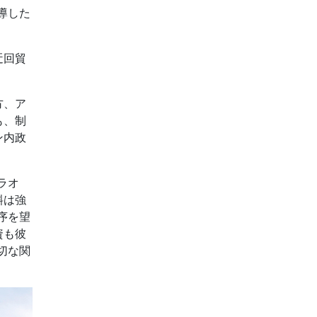
導した
迂回貿
。
方、ア
も、制
ン内政
ラオ
斜は強
序を望
資も彼
切な関