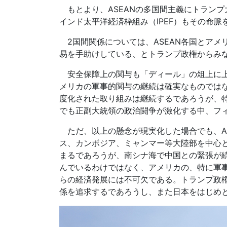
もとより、ASEANの多国間主義にトラン
インド太平洋経済枠組み（IPEF）もその命脈
2国間関係については、ASEAN各国とアメ
易を手助けしている、とトランプ政権からみ
安全保障上の関与も「ディール」の俎上に上
メリカの軍事的関与の継続は確実なものでは
度化された取り組みは継続するであろうが、
でも正副大統領の政治闘争が激化する中、フ
ただ、以上の懸念が現実化した場合でも、A
ス、カンボジア、ミャンマー等大陸部を中心
まるであろうが、南シナ海で中国との緊張が続
んでいるわけではなく、アメリカの、特に軍
らの経済発展には不可欠である。トランプ政権
係を追求するであろうし、また日本をはじめ