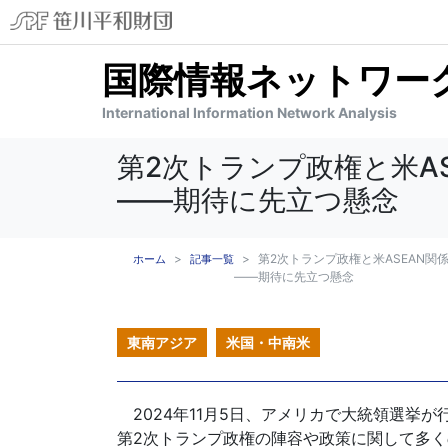
国際情報ネットワーク分
International Information Network Analysis
第2次トランプ政権と米A
――期待に先立つ懸念
第2次トランプ政権と米ASEAN関
ホーム
記事一覧
――期待に先立つ懸念
東南アジア
米国・中南米
2024年11月5日、アメリカで大統領選挙が
第2次トランプ政権の陣容や政策に関して多