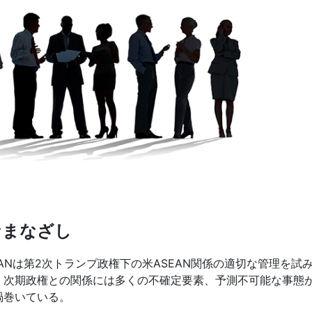
なまなざし
ANは第2次トランプ政権下の米ASEAN関係の適切な管理を試
。次期政権との関係には多くの不確定要素、予測不可能な事態
渦巻いている。