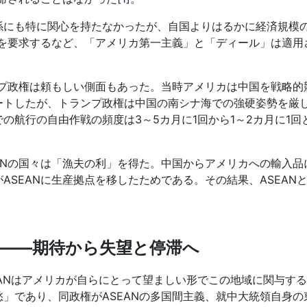
係にも特に関心を持たなかったが、自国よりはるかに経済規模
正を要求するなど、「アメリカ第一主義」と「ディール」は適用
ンプ政権は頼もしい側面もあった。当時アメリカは中国を戦略的
ートしたが、トランプ政権は中国の南シナ海での強硬姿勢を厳
の航行の自由作戦の頻度は3～5カ月に1回から1～2カ月に1回
ANの国々は「漁夫の利」を得た。中国からアメリカへの輸入品
SEANに生産拠点を移したためである。その結果、ASEAN
係――期待から失望と停滞へ
EANはアメリカが自らにとって望ましい形でこの地域に関与す
」であり、同政権がASEANの多国間主義、就中大統領自身の