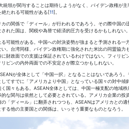
プ大統領が関与することは期待しようがなく、バイデン政権が主
を絶たれる可能性がある[
11
]。
リカの関係で「ディール」が行われるであろう。その際中国の
なされた国は、関税や為替で経済的圧力を受けるかもしれない
る可能性がある。中国への対決姿勢が強まると予測される一
ない。台湾同様、バイデン政権期に強化された米比の同盟協力
特に財政面での支援は保証されているわけではない。フィリピ
ィリピンの内外両面での不安定さが際立つかもしれない。
SEANが全体として「中国一択」となることはないであろう。
としてすでに「アメリカより中国」となっている国々の対中傾
く国々もある。ASEAN全体としては、中国一極支配の地域秩
事的な関与は依然として必要とされている。アメリカ企業の投
の「ディール」に翻弄されつつも、ASEANはアメリカとの適
とする他の主要国との関係は、いっそう重要なものとなろう。