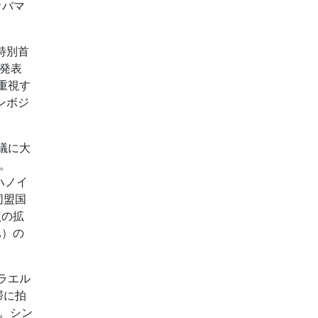
オバマ
特別首
発表
重視す
ンボジ
議に大
。
ハノイ
同盟国
点の拡
A）の
ラエル
滞に拍
]。シン