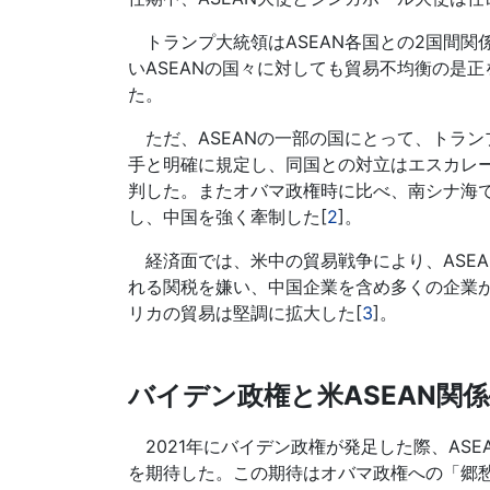
トランプ大統領はASEAN各国との2国間関
いASEANの国々に対しても貿易不均衡の是
た。
ただ、ASEANの一部の国にとって、トラ
手と明確に規定し、同国との対立はエスカレ
判した。またオバマ政権時に比べ、南シナ海で
し、中国を強く牽制した[
2
]。
経済面では、米中の貿易戦争により、ASE
れる関税を嫌い、中国企業を含め多くの企業がA
リカの貿易は堅調に拡大した[
3
]。
バイデン政権と米ASEAN関
2021年にバイデン政権が発足した際、AS
を期待した。この期待はオバマ政権への「郷愁