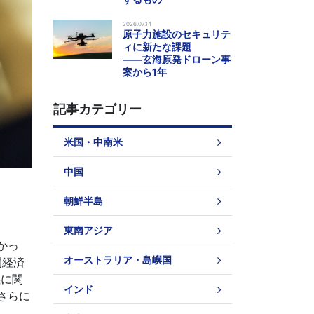
2026.07.14
原子力施設のセキュリテ
ィに新たな課題
――玄海原発ドローン事
案から1年
記事カテゴリー
米国・中南米
中国
朝鮮半島
東南アジア
かっ
オーストラリア・島嶼国
間経済
義に関
インド
さらに