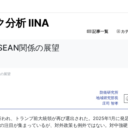
析 IINA
記事一覧
カ
SEAN関係の展望
係の展望
防衛研究所
地域研究部長
庄司 智孝
行われ、トランプ前大統領が再び選出された。2025年1月に発
くの注目が集まっているが、対外政策も例外ではない。対中強硬