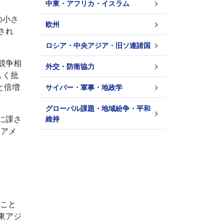
中東・アフリカ・イスラム
の小さ
欧州
され
ロシア・中央アジア・旧ソ連諸国
競争相
外交・防衛協力
しく批
と倍増
サイバー・軍事・地政学
グローバル課題・地域紛争・平和
に課さ
維持
とアメ
ること
東アジ