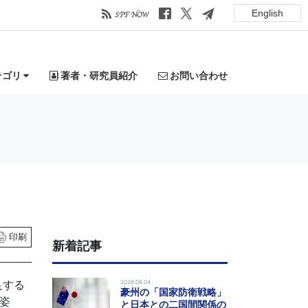
English
テゴリ
著者・研究員紹介
お問い合わせ
印刷
新着記事
足する
2026.08.04
豪州の「国家防衛戦略」
姿
と日本との二国間関係の