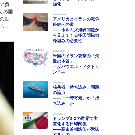
の負
強化
くの国
2026.07.29
の動
アメリカとイランの戦争
終結への道
返り、
――ホルムズ海峡問題か
ら見えてくる多国間協力
枠組みの必要性
2026.07.27
米国のイラン攻撃の「失
敗の本質」
―反パウエル・ドクトリ
ン？―
2026.07.23
核兵器「持ち込み」問題
の論点
――「一時寄港」か「持
ち込み」か
2026.07.16
トランプ2.0の世界で実
質化する日印関係
――高市首相訪印が意味
するもの