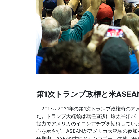
第1次トランプ政権と米ASE
2017～2021年の第1次トランプ政権時の
た。トランプ大統領は就任直後に環太平洋パー
協力でアメリカのイニシアチブを期待していたA
心を示さず、ASEANがアメリカ大統領の参
任期中、ASEAN大使とシンガポール大使は任