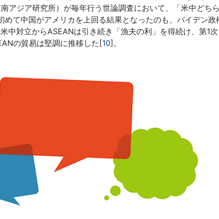
（東南アジア研究所）が毎年行う世論調査において、「米中どち
降初めて中国がアメリカを上回る結果となったのも、バイデン政
、米中対立からASEANは引き続き「漁夫の利」を得続け、第1
ANの貿易は堅調に推移した[
10
]。