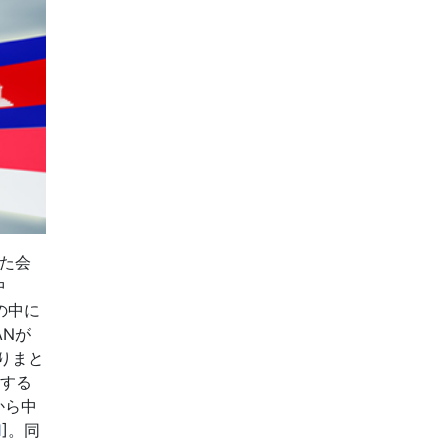
した会
中
その中に
ANが
りまと
対する
から中
1
]。同