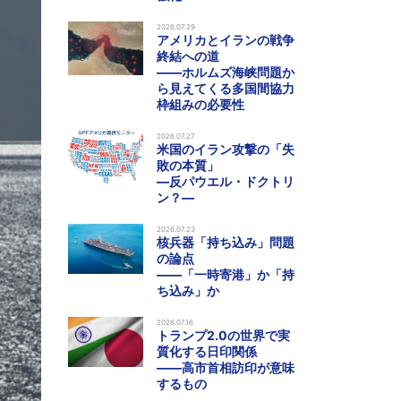
2026.07.29
アメリカとイランの戦争
終結への道
――ホルムズ海峡問題か
ら見えてくる多国間協力
枠組みの必要性
2026.07.27
米国のイラン攻撃の「失
敗の本質」
―反パウエル・ドクトリ
ン？―
2026.07.23
核兵器「持ち込み」問題
の論点
――「一時寄港」か「持
ち込み」か
2026.07.16
トランプ2.0の世界で実
質化する日印関係
――高市首相訪印が意味
するもの