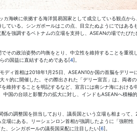
ッカ海峡に依拠する海洋貿易国家として成立している観点から
持している。シンガポールはこの点、目立たぬようにではある
配を強調するベトナムの立場を支持し、ASEANの場でたびた
間でその政治姿勢の均衡をとり、中立性を維持することを重視
らの国益に直結するためである[
4
]。
ィ首相は2018年1月25日、ASEAN10か国の首脳をデリー
」を大々的に開催した。その際出された「デリー宣言」は、両者
序を維持することを明記するなど、宣言には南シナ海における
]。中国の台頭と影響力の拡大に対し、インドもASEANへ積極
関係の調整国を担当しており、議長国という立場も相まって、2
る立場にある。リーシェンロン首相が強調したように「強靭性
」に焦点を当てた、シンガポールの議長国采配に注目したい[
6
]。