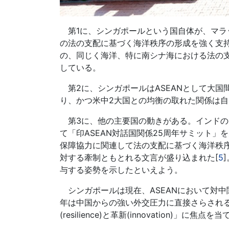
第1に、シンガポールという国自体が、マラ
の法の支配に基づく海洋秩序の形成を強く支
の、同じく海洋、特に南シナ海における法の支
している。
第2に、シンガポールはASEANとして大国
り、かつ米中2大国との均衡の取れた関係は自
第3に、他の主要国の動きがある。インドのモデ
て「印ASEAN対話国関係25周年サミット
保障協力に関連して法の支配に基づく海洋秩
対する牽制ともとれる文言が盛り込まれた[
5
与する姿勢を示したといえよう。
シンガポールは現在、ASEANにおいて対中
年は中国からの強い外交圧力に直接さらされ
(resilience)と革新(innovation)