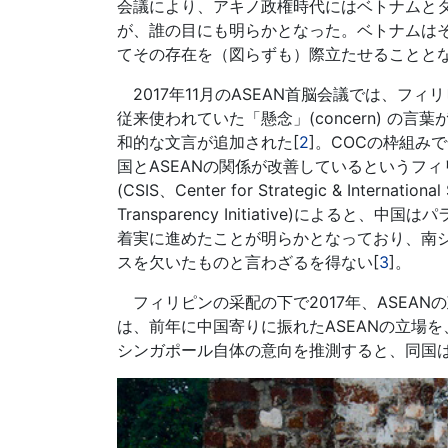
会議により、アキノ政権時代にはベトナムと
が、誰の目にも明らかとなった。ベトナムはそ
てその存在を（図らずも）際立たせることと
2017年11月のASEAN首脳会議では、フ
従来使われていた「懸念」(concern) の
和的な文言が追加された[
2
]。COCの枠組
国とASEANの関係が改善しているというフ
(CSIS、Center for Strategic & Intern
Transparency Initiative)によ
着実に進めたことが明らかとなっており、南
スを欠いたものと言わざるを得ない[
3
]。
フィリピンの采配の下で2017年、ASEAN
は、前年に中国寄りに振れたASEANの立場
シンガポール自体の意向を推測すると、同国