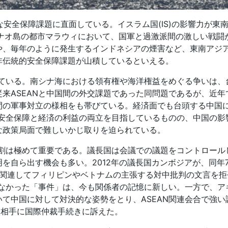
な安全保障課題に直面している。イスラム国(IS)の影響力が東
ダナオ島の都市マラウィにおいて、国軍と過激派間の激しい戦闘
や、毎年のように発生するインドネシアの煙害など、東南アジ
非伝統的安全保障課題が山積しているといえる。
している。南シナ海における領有権や海洋権益をめぐる争いは、
来ASEANと中国間の外交課題であった同問題であるが、近年
間の軍事対立の様相をも帯びている。経済面でも台頭する中国
て安全保障と経済の利益の両立を目指しているものの、中国の影
な政策局面で難しいかじ取りを迫られている。
役割は極めて重要である。議長国は会議での議題をコントロール
を自ら出す機会も多い。2012年の議長国カンボジアが、同年
海に関連してフィリピンやベトナムの主張する対中批判の文言を
きなかった「事件」は、今も関係者の記憶に新しい。一方で、ア
て中国に対して対決的な姿勢をとり、ASEAN関連会合で強い
国を相手に国際仲裁手続きに訴えた。