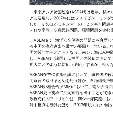
東南アジア諸国連合(ASEAN)は近年、様々
アに浸透し、2017年にはフィリピン・ミン
した。そのほかミャンマーのロヒンギャ問題
テロや宗教・少数民族問題、環境問題を含む
ASEANは、海洋安全保障の問題にも直面
る中国の海洋進出を最大の要因としている。従
国の関与するところとなり、南シナ海は米中
し、ASEAN（諸国）は中国との関係におい
拡大にどのように対応（適応）するか、様々
ASEANが主催する会議において、議長国の
同宣言の取りまとめを行うほか、各種議長声明
ASEAN外相会合(AMM)において、南シナ
ASEAN史上初めて共同宣言を出すことがで
政権時代のフィリピンは、南シナ海問題におい
対中批判を続けたほか、2013年1月には中