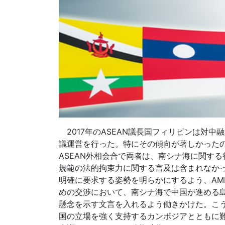
2017年のASEAN議長国フィリピンは対
議運営を行った。特にその傾向が著しかったの
ASEAN外相会合で両者は、南シナ海に関する行動規
規範の法的拘束力に関する言及は含まれなかっ
明確に要求する姿勢を明らかにするよう、A
めの交渉において、南シナ海で中国が進める島嶼の
懸念を示す文言を入れるよう働きかけた。こ
国の立場を強く支持するカンボジアとともに