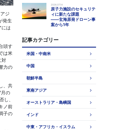
2026.07.14
原子力施設のセキュリテ
南アジ
ィに新たな課題
――玄海原発ドローン事
が発生
案から1年
アには
記事カテゴリー
台頭す
では米
米国・中南米
に対
中国
響力の
朝鮮半島
し、共
東南アジア
7月の
拒否し、
オーストラリア・島嶼国
キノ前
調子の
インド
中東・アフリカ・イスラム