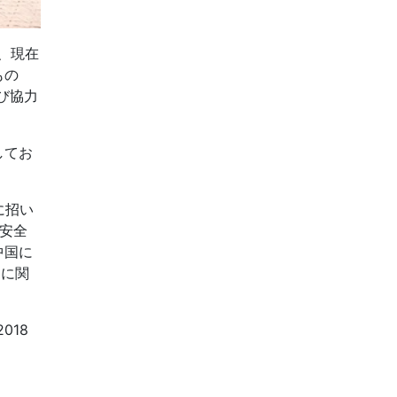
、現在
もの
び協力
してお
に招い
の安全
中国に
的に関
018