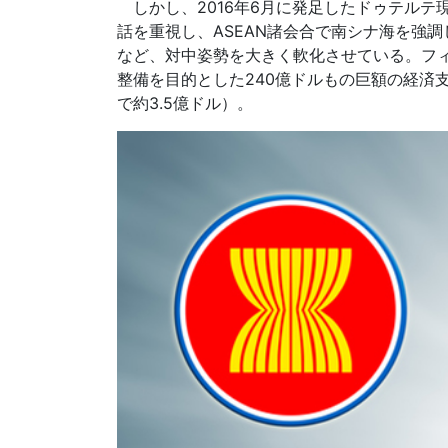
しかし、2016年6月に発足したドゥテルテ
話を重視し、ASEAN諸会合で南シナ海を強調
など、対中姿勢を大きく軟化させている。フ
整備を目的とした240億ドルもの巨額の経済
で約3.5億ドル）。