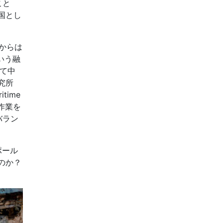
こと
国とし
明からは
いう融
して中
究所
itime
設作業を
バラン
ポール
のか？