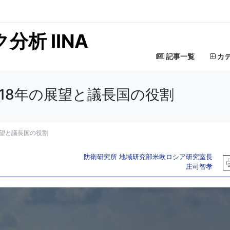
析 IINA
記事一覧
カ
018年の展望と議長国の役割
展望と議長国の役割
防衛研究所 地域研究部米欧ロシア研究室長
庄司智孝