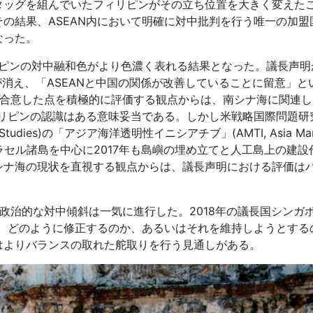
タッグを組んでいたフィリピンがその立ち位置を大きく変えた
の結果、ASEAN内において明確に対中批判を行う唯一の加盟
なった。
ィリピンの対中融和色がより色濃く表れる結果となった。議長声
言葉が消え、「ASEANと中国の関係が改善していることに留意」と
みで合意した点を積極的に評価する観点からは、南シナ海に関連
ィリピンの認識はある意味妥当である。しかし米戦略国際問題研
ational Studies)の「アジア海洋透明性イニシアチブ」(AMTI, Asia Mar
ると、中国はパラセル諸島を中心に2017年も島嶼の埋め立てと人工島上の建
シナ海の現状を直視する観点からは、議長声明における評価は
の政治的な対中傾斜は一気に進行した。2018年の議長国シンガ
を、どのように修正するのか、あるいはそれを維持しようとする
はよりバランスの取れた舵取りを行う見通しがある。