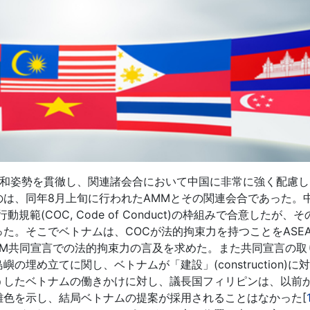
中融和姿勢を貫徹し、関連諸会合において中国に非常に強く配慮
は、同年8月上旬に行われたAMMとその関連会合であった。
範(COC, Code of Conduct)の枠組みで合意したが、
た。そこでベトナムは、COCが法的拘束力を持つことをASE
MM共同宣言での法的拘束力の言及を求めた。また共同宣言の取
埋め立てに関し、ベトナムが「建設」(construction)に
うしたベトナムの働きかけに対し、議長国フィリピンは、以前
難色を示し、結局ベトナムの提案が採用されることはなかった[