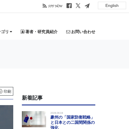
English
テゴリ
著者・研究員紹介
お問い合わせ
印刷
新着記事
2026.08.04
豪州の「国家防衛戦略」
と日本との二国間関係の
強化