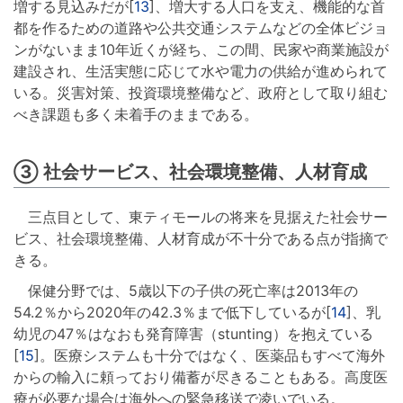
増する見込みだが[
13
]、増大する人口を支え、機能的な首
都を作るための道路や公共交通システムなどの全体ビジョ
ンがないまま10年近くが経ち、この間、民家や商業施設が
建設され、生活実態に応じて水や電力の供給が進められて
いる。災害対策、投資環境整備など、政府として取り組む
べき課題も多く未着手のままである。
③ 社会サービス、社会環境整備、人材育成
三点目として、東ティモールの将来を見据えた社会サー
ビス、社会環境整備、人材育成が不十分である点が指摘で
きる。
保健分野では、5歳以下の子供の死亡率は2013年の
54.2％から2020年の42.3％まで低下しているが[
14
]、乳
幼児の47％はなおも発育障害（stunting）を抱えている
[
15
]。医療システムも十分ではなく、医薬品もすべて海外
からの輸入に頼っており備蓄が尽きることもある。高度医
療が必要な場合は海外への緊急移送で凌いでいる。