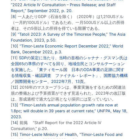
“2022 Article IV Consultation – Press Release; and Staff
Report,” September 2022, p. 20.
8
一人あたりGDP（石油を除く）（2020年）は1,210USドル
（一月約100USドル）であるため、一月500USドル以上の所得
者は、その5倍以上の所得を得ている階層である。
9
“Tatoli 2023: A Survey of the Timorese People,” The Asia
Foundation, 2023, p.50.
10
“Timor-Leste Economic Report December 2022,” World
Bank, December 2022, p.3.
11
SDPの策定に当たり、当時の首相のシャナナ・グスマン氏は
全国65の準県のすべてを回り、地域住民とコンサルテーション
を実施した。「東ティモール国 日本のODA事業の足跡に関す
る情報収集・確認調査 ファイナル・レポート」、国際協力機構
／国際開発センター、2022年7月、13頁。
12
2016年のマスタープランは、事業実施をするための関連法
規の整備および予算措置ができず見送られた。2023年の改訂版
は、形成過程で過大な計画となり採択には至っていない。
13
“Timor-Leste’s annual population growth rate now at
1.8pc; will double in 39 years at current rate,” UNFPA, May 18,
2023.
14
前掲 “Staff Report for the 2022 Article IV
Consultation,” p.20.
15
Timor-Leste Ministry of Health, “Timor-Leste Food and