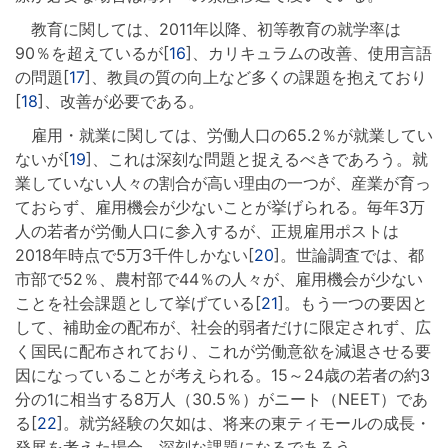
教育に関しては、2011年以降、初等教育の就学率は
90％を超えているが[
16
]、カリキュラムの改善、使用言語
の問題[
17
]、教員の質の向上など多くの課題を抱えており
[
18
]、改善が必要である。
雇用・就業に関しては、労働人口の65.2％が就業してい
ないが[
19
]、これは深刻な問題と捉えるべきであろう。就
業していない人々の割合が高い理由の一つが、産業が育っ
ておらず、雇用機会が少ないことが挙げられる。毎年3万
人の若者が労働人口に参入するが、正規雇用ポストは
2018年時点で5万3千件しかない[
20
]。世論調査では、都
市部で52％、農村部で44％の人々が、雇用機会が少ない
ことを社会課題として挙げている[
21
]。もう一つの要因と
して、補助金の配布が、社会的弱者だけに限定されず、広
く国民に配布されており、これが労働意欲を減退させる要
因になっていることが考えられる。15～24歳の若者の約3
分の1に相当する8万人（30.5％）がニート（NEET）であ
る[
22
]。就労経験の欠如は、将来の東ティモールの成長・
発展を考えた場合、深刻な課題になるであろう。