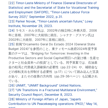
22
Timor-Leste Ministry of Finance (General Directorate of
Statistics) and the Secretariat of State for Vocational Training
and Employment (SAFOPE), “Timor-Leste Labour Force
Survey 2021,” September 2022, p.31.
23
Parker Novak, “Timor-Leste’s uncertain future,” Lowy
Institute, November 29, 2023.
24
ラモス・ホルタ氏は、2002年の独立時に外務大臣、2006
年に首相、2007年に大統領に就任。シャナナ・グスマン氏は
2002年に大統領、2007年に首相に就任。
25
前掲“Orcamento Geral Do Estado 2024 (General State
Budget 2024)”を参照のこと。東ティモール政府2024年度予算
案のテーマは、“Bridging for Tomorrow: Investing in the
Productive Sectors and Social Capital(明日への架け橋：生産セ
クターと社会資本への投資”としている。同予算案では、石油基
金の枯渇と代替歳入源確保の必要性（pp.22-24）や、補助金な
どの移転支出を抑制する必要性（p.17）について踏み込んだ言及
があり、またその改善の方向性（pp.29-36ページ）も記載され
ている。
26
UNMIT, “UNMIT Background” United Nations.
27
“UN Transitions in a Fractured Multilateral Environment,”
Security Council Report, December 8, 2023.
28
Ministry of Foreign Affairs of Japan, “Japan’s
Contribution to UN Peacekeeping operations (PKO),” May 14,