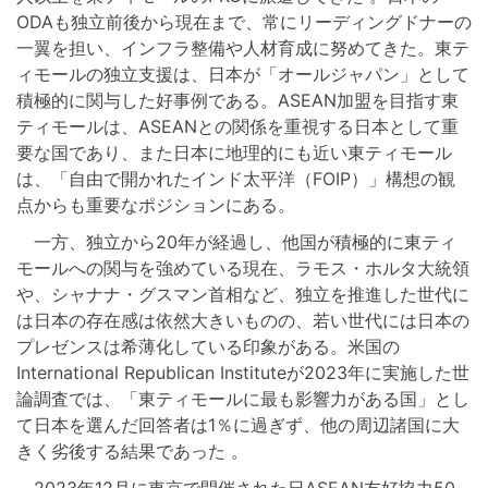
ODAも独立前後から現在まで、常にリーディングドナーの
一翼を担い、インフラ整備や人材育成に努めてきた。東テ
ィモールの独立支援は、日本が「オールジャパン」として
積極的に関与した好事例である。ASEAN加盟を目指す東
ティモールは、ASEANとの関係を重視する日本として重
要な国であり、また日本に地理的にも近い東ティモール
は、「自由で開かれたインド太平洋（FOIP）」構想の観
点からも重要なポジションにある。
一方、独立から20年が経過し、他国が積極的に東ティ
モールへの関与を強めている現在、ラモス・ホルタ大統領
や、シャナナ・グスマン首相など、独立を推進した世代に
は日本の存在感は依然大きいものの、若い世代には日本の
プレゼンスは希薄化している印象がある。米国の
International Republican Instituteが2023年に実施した世
論調査では、「東ティモールに最も影響力がある国」とし
て日本を選んだ回答者は1％に過ぎず、他の周辺諸国に大
きく劣後する結果であった 。