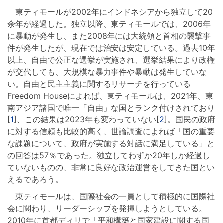
東ティモールが2002年にインドネシアから独立して20
余年が経過した。独立以降、東ティモールでは、2006年
に暴動が発生し、また2008年には大統領と首相の襲撃事
件が発生したが、現在では治安は安定している。過去10年
以上、自由で公正な選挙が実施され、選挙結果により政権
が交代しても、大規模な暴力事件や暴動は発生していな
い。自由と民主主義に関するリサーチを行っている
Freedom Houseによれば、東ティモールは、2021年、東
南アジア諸国で唯一「自由」な国とランク付けされており
[
1
]、この結果は2023年も変わっていない[
2
]。国民の政府
に対する信頼も比較的高く、世論調査によれば「国の重要
な課題について、政府が実施する対話に満足している」と
の回答は57％であった。独立してわずか20年しか経過し
ていないものの、非常に良好な政治運営をしてきた国とい
えるであろう。
東ティモールは、国際社会の一員として積極的に国際社
会に関わり、リーダーシップを発揮しようとしている。
2010年に首都ディリで「平和構築と国家建設に関する国