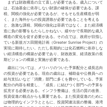
まずは財政構造の立て直しが必要である。歳入について
は、石油基金に依存しない財源の確保が必要である。課
税、関税の強化が必要であるが、そもそも生産構造が弱
く、また海外からの投資誘致が必要であることを考える
と、急激な課税、関税の強化は容易ではなく、また経済構
造に負の影響をもたらしかねない。緩やかで長期的な歳入
構造の変化を促す必要がある。その点では、政府が目指し
ている新規ガス田開発計画（Greater Sunrise Project）の
実現に期待したい。ただし長期的には化石燃料に依存しな
い経済構造の構築が必要であり、財政政策、経済政策の長
期ビジョンの構築と実施が必要である。
歳出については、メリハリのついた予算配分と成長志向
の投資が必要である。現在の歳出は、補助金や公務員への
給与支払いなど「消費」部門に多くを費やしている。予算
配分の内容を精査し、「成長」に結びつく部門への予算を
拡充する必要がある。インフラ整備は、生活の質の改善、
投資促進の観点からも重要である。また投資促進のために
は物理的なインフラとともに、投資関連法規の整備、港湾