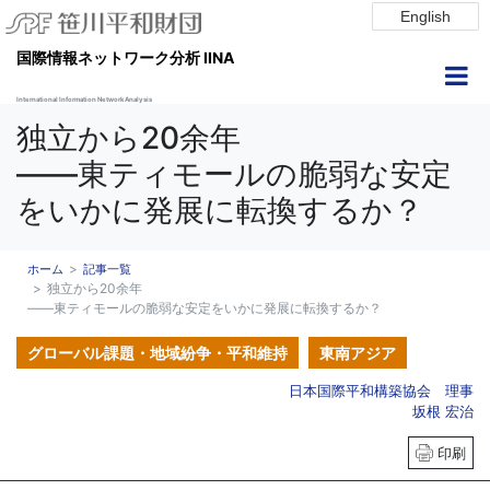
English
国際情報ネットワーク分析 IINA
International Information Network Analysis
独立から20余年
――東ティモールの脆弱な安定
をいかに発展に転換するか？
ホーム
記事一覧
独立から20余年
――東ティモールの脆弱な安定をいかに発展に転換するか？
グローバル課題・地域紛争・平和維持
東南アジア
日本国際平和構築協会 理事
坂根 宏治
印刷