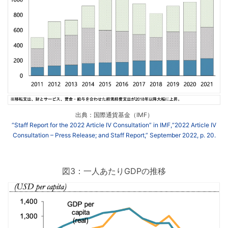
出典：国際通貨基金（IMF）
“Staff Report for the 2022 Article IV Consultation” in IMF,“2022 Article IV
Consultation – Press Release; and Staff Report,” September 2022, p. 20.
図3：一人あたりGDPの推移