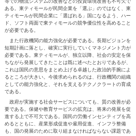
等での物流システムの改善などの投資環境改善も不可欠で
ある。東ティモールが民間企業を「選ぶ」のではなく、東
ティモールが民間企業に「選ばれる」国になるよう、ハー
ド、ソフト両面で東ティモールの競争優位性を高めること
が必要である。
また行政機関の能力強化が必要である。長期ビジョンを
短期計画に落とし、確実に実行していくマネジメント力が
必要である。東ティモールが、独立以降、社会の安定を保
ちながら発展してきたことは既に述べたとおりであるが、
これは国民の意思をまとめ上げる卓越した政治的手腕によ
るところが大きい。今後求められるのは、行政機関の組織
としての能力強化と、それを支えるテクノクラートの育成
である。
政府が実施する社会サービスについても、質の改善が必
要である。保健や教育サービスの拡充は、将来の発展を促
進する上で不可欠である。国民の労働インセンティブを高
めるとともに、産業形成促進や雇用促進、インフラ整備
も、国の発展のために取り組まなければならない課題であ