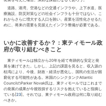
道路、港湾、空港などの交通インフラや、上下水道、医
療施設、防災対策などの社会インフラも十分ではない。こ
れからさらに増大する人口を賄い、産業を活性化させるた
めに、将来の需要を見据えたインフラ整備が必要である。
いかに改善するか？：東ティモール政
府が取り組むべきこと
東ティモールは独立から20年を経て奇跡的な安定と発
展を遂げてきた。しかし、上記の課題を見ると、収入源の
枯渇により、今後、財政・経済が悪化し、国民の生活が困
窮化する可能性がある。米国のシンクタンクAtlantic
CouncilのParker Novak氏は、東ティモールではこれまで
の発展の成果が今後毀損するリスクを抱えていると指摘し
ている[
23
]。それでは、東ティモール政府は何に取り組む
べきか。