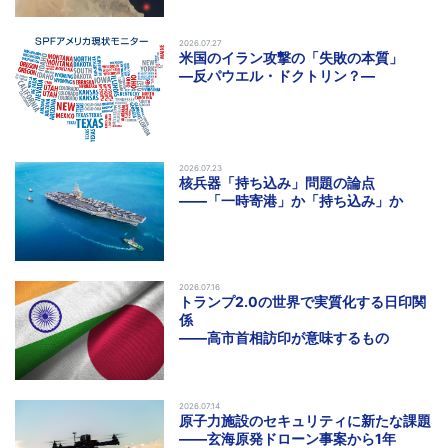
2026.07.27
米国のイラン攻撃の「失敗の本質」
―反パウエル・ドクトリン？―
2026.07.23
核兵器「持ち込み」問題の論点
――「一時寄港」か「持ち込み」か
2026.07.16
トランプ2.0の世界で実質化する日印関
係
――高市首相訪印が意味するもの
2026.07.14
原子力施設のセキュリティに新たな課題
――玄海原発ドローン事案から1年