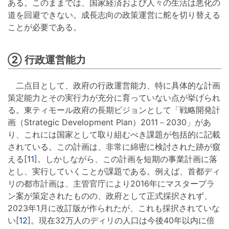
ある。このままでは、国家経済および人々の生活は悪化の
道を回避できない。成長志向の政策運営に舵を切り替える
ことが必要である。
② 行政運営能力
二点目として、政府の行政運営能力、特に具体的な計画
策定能力とその実行力が充分に育っていない点が挙げられ
る。東ティモール政府の長期ビジョンとして「戦略開発計
画（Strategic Development Plan）2011－2030」があ
り、これには国家として取り組むべき課題が包括的に記載
されている。この計画は、非常に綿密に検討された跡が窺
える[
11
]。しかしながら、この計画を短期の事業計画に落
とし、実行していくことが課題である。例えば、首都ディ
リの都市計画は、主管官庁により2016年にマスタープラ
ン案が策定されたものの、政府として正式採択されず、
2023年1月に改訂版が作られたが、これも採択されていな
い[
12
]。現在32万人のディリの人口は今後40年以内に倍