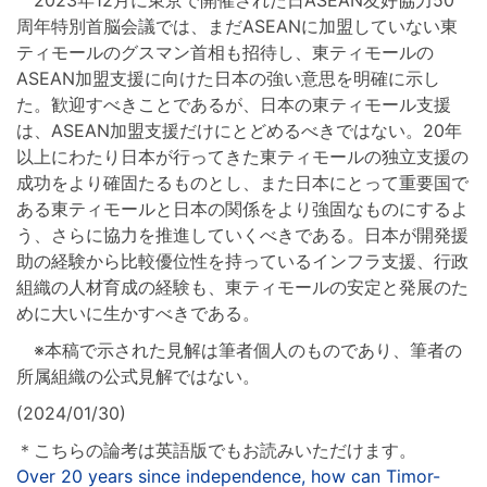
2023年12月に東京で開催された日ASEAN友好協力50
周年特別首脳会議では、まだASEANに加盟していない東
ティモールのグスマン首相も招待し、東ティモールの
ASEAN加盟支援に向けた日本の強い意思を明確に示し
た。歓迎すべきことであるが、日本の東ティモール支援
は、ASEAN加盟支援だけにとどめるべきではない。20年
以上にわたり日本が行ってきた東ティモールの独立支援の
成功をより確固たるものとし、また日本にとって重要国で
ある東ティモールと日本の関係をより強固なものにするよ
う、さらに協力を推進していくべきである。日本が開発援
助の経験から比較優位性を持っているインフラ支援、行政
組織の人材育成の経験も、東ティモールの安定と発展のた
めに大いに生かすべきである。
※本稿で示された見解は筆者個人のものであり、筆者の
所属組織の公式見解ではない。
(2024/01/30)
＊こちらの論考は英語版でもお読みいただけます。
Over 20 years since independence, how can Timor-