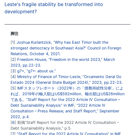
Leste's fragile stability be transformed into
development?
脚注
1
Joshua Kurlantzick, “Why has East Timor built the
strongest democracy in Southeast Asia?” Council on Foreign
Relations, October 4, 2021.
2
Freedom House, “Freedom in the world 2023,” March
2023, pp.22-23.
3
g7+, “g7+: about us.”
4
Ministry of Finance of Timor-Leste, “Orcamento Geral Do
Estado 2024 (General State Budget 2024),” 2023, pp.22-23.
5
IMFスタッフレポート（2022年）の「債務持続性分析」によ
れば、2019年の輸入額はUS$592million、輸出額はUS$26million
である。“Staff Report for the 2022 Article IV Consultation –
Debt Sustainability Analysis” in IMF, “2022 Article IV
Consultation – Press Release; and Staff Report,” September
2022, p.4.
6
前掲“Staff Report for the 2022 Article IV Consultation –
Debt Sustainability Analysis,” p.5.
7
“Staff Report for the 2022 Article IV Consultation” in IMF