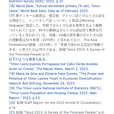
Nutrition Survey 2020,” 2022, p.31.
16
World Bank, “School enrollment primary (% net), Timor-
Leste,” World Bank Data, Data as of February 2020.
17
東ティモール政府は、独立後、テトゥン語とポルトガル語を
公用語とし、インドネシア語（バハサ）と英語はWorking
languageに指定した。学校でポルトガル語を使用するよう義務
づけられているが、80％の教師はポルトガル語以外で教育を行
っていると言われている。18歳～24歳の若年層のポルトガル語
の理解度は50％程度（2015年）と言われており、The Asia
Foundationの調査（2023年）で「学校で使われる言語が理解で
きる」と答えたのは79％である。前掲“Tatoli 2023: A Survey of
the Timorese People,”p.17.
以下のような報道もある。
“Timor-Leste pushes Portuguese but Cabo Verde doubles
down on Creole,”
The Macao News
, March 2, 2023.
18
Maria da Silva and Eliziaria Febe Gomes, “The Power and
Potential of Timor-Leste’s Youth in Economic Diversification,”
Heinrich Boll Stiftung, November 29, 2023.
19
The Timor-Leste National Institute of Statistics (INETL),
“Timor-Leste Population and Housing Census 2022: Main
Report,” 2023, p.53.
20
前掲“Staff Report for the 2022 Article IV Consultation,”
p.14.
21
前掲 “Tatoli 2023: A Survey of the Timorese People,” p.9.