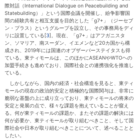
際対話（International Dialogue on Peacebuilding and
Statebuilding）」という国際会議を開催し、紛争影響国
間の経験共有と相互支援を目的とした「g7+」（ジーセブ
ン・プラス）というグループを設立し、その事務局をディ
リに設置している[
3
]。現在、「g7+」はアフガニスタ
ン、ソマリア、南スーダン、イエメンなど20カ国から構
成され、2019年には国連のオブザーバーステイタスも得
ている。東ティモールは、このほかにASEANやWTOヘの
加盟手続きも進めており、国際社会との連携強化を推進し
ている。
しかしながら、国内の経済・社会構造を見ると、東ティ
モールの現在の政治的安定と積極的な国際関与は、非常に
脆弱な基盤の上に成り立っており、東ティモールの将来の
安定と発展の点で、様々な課題を抱えていることが窺え
る。何が東ティモールの課題か、またその課題の解決には
何が必要か、東ティモールが取り組むべきこと、そして国
際社会や日本が取り組むべきことについて、述べることと
したい。