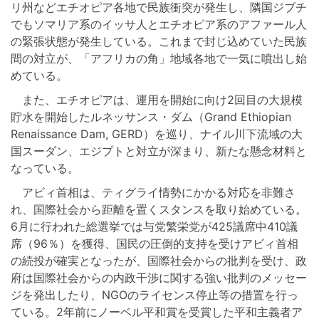
リ州などエチオピア各地で民族衝突が発生し、隣国ジブチ
でもソマリア系のイッサ人とエチオピア系のアファール人
の緊張状態が発生している。これまで封じ込めていた民族
間の対立が、「アフリカの角」地域各地で一気に噴出し始
めている。
また、エチオピアは、運用を開始に向け2回目の大規模
貯水を開始したルネッサンス・ダム（Grand Ethiopian
Renaissance Dam, GERD）を巡り、ナイル川下流域の大
国スーダン、エジプトと対立が深まり、新たな懸念材料と
なっている。
アビィ首相は、ティグライ情勢にかかる対応を非難さ
れ、国際社会から距離を置くスタンスを取り始めている。
6月に行われた総選挙では与党繁栄党が425議席中410議
席（96％）を獲得、国民の圧倒的支持を受けアビィ首相
の続投が確実となったが、国際社会からの批判を受け、政
府は国際社会からの内政干渉に関する強い批判のメッセー
ジを発出したり、NGOのライセンス停止等の措置を行っ
ている。2年前にノーベル平和賞を受賞した平和主義者ア