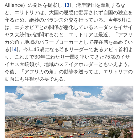
Alliance）の発足を提案し[
13
]、湾岸諸国を牽制するな
ど、エリトリアは、大国の思惑に翻弄されず自国の独立を
守るため、絶妙のバランス外交を行っている。今年5月に
は、エチオピアとの関係が悪化しているスーダンをイサイ
ヤス大統領が訪問するなど、エリトリアは最近、「アフリ
カの角」地域のパワーブローカーとして存在感を高めてい
る[
14
]。今年45歳になる若きリーダーであるアビィ首相よ
り、これまで30年にわたり一国を率いてきた75歳のイサ
イヤス大統領が、地域のステイクホルダーともいえよう。
今後、「アフリカの角」の動静を巡っては、エリトリアの
動向にも注視が必要である。