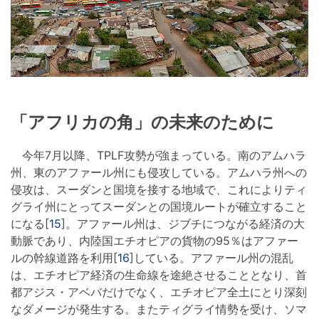
「アフリカの角」の未来のために
今年7月以降、TPLF攻勢が強まっている。南のアムハラ
州、東のアファール州にも侵攻している。アムハラ州への
侵攻は、スーダンと国境を接する地域で、これによりティ
グライ州にとってスーダンとの国境ルートが確立すること
になる[
15
]。アファール州は、ジブチにつながる経済の大
動脈であり、内陸国エチオピアの貨物の95％はアファー
ルの幹線道路を利用[
16
]している。アファール州の混乱
は、エチオピア経済の生命線を途絶させることとなり、首
都アジス・アベバだけでなく、エチオピア全土にとり深刻
なダメージが発生する。またティグライ情勢を受け、ソマ