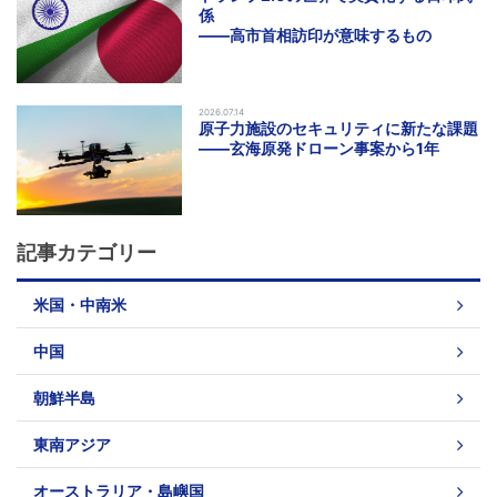
係
――高市首相訪印が意味するもの
2026.07.14
原子力施設のセキュリティに新たな課題
――玄海原発ドローン事案から1年
記事カテゴリー
米国・中南米
中国
朝鮮半島
東南アジア
オーストラリア・島嶼国