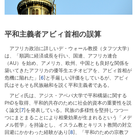
平和主義者アビィ首相の誤算
アフリカ政治に詳しいデ・ウォール教授（タフツ大学）
は、「順調に経済成長を行い、国連、アフリカ連合
（AU）を始め、アメリカ、欧州、中国とも良好な関係を
築いてきたアフリカの優等生エチオピアを、アビィ首相が
危機に陥れた」[
6
]と手厳しい評価をしているが、アビィ
氏はそもそも民族融和を説く平和主義者である。
アビィ氏は、アジス・アベバ大学で平和構築に関する
PhDを取得、平和的共存のために社会的資本の重要性を説
く論文[
7
]を発表している。民族の多様性を堅持しつつ一
つにまとまることにより相乗効果が生まれるという「メデ
メル哲学」を持論とし、イスラム教とキリスト教間の対立
回避にかかわった経験があり[
8
]、「平和のための宗教フ