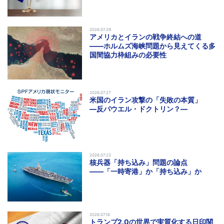
2026.07.29
アメリカとイランの戦争終結への道
――ホルムズ海峡問題から見えてくる多
国間協力枠組みの必要性
2026.07.27
米国のイラン攻撃の「失敗の本質」
―反パウエル・ドクトリン？―
2026.07.23
核兵器「持ち込み」問題の論点
――「一時寄港」か「持ち込み」か
2026.07.16
トランプ2.0の世界で実質化する日印関