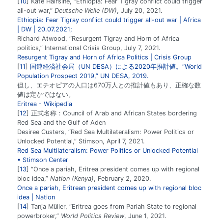
10
Kate Hairsine, “Ethiopia: Fear Tigray conflict could trigger
all-out war,”
Deutsche Welle (DW)
, July 20, 2021.
Ethiopia: Fear Tigray conflict could trigger all-out war | Africa
| DW | 20.07.2021;
Richard Atwood, “Resurgent Tigray and Horn of Africa
politics,” International Crisis Group, July 7, 2021.
Resurgent Tigray and Horn of Africa Politics | Crisis Group
11
国連経済社会局（UN DESA）による2020年推計値。“World
Population Prospect 2019,” UN DESA, 2019.
但し、エチオピアの人口は670万人との推計値もあり、正確な数
値は定かではない。
Eritrea - Wikipedia
12
正式名称：Council of Arab and African States bordering
Red Sea and the Gulf of Aden
Desiree Custers, “Red Sea Multilateralism: Power Politics or
Unlocked Potential,” Stimson, April 7, 2021.
Red Sea Multilateralism: Power Politics or Unlocked Potential
• Stimson Center
13
“Once a pariah, Eritrea president comes up with regional
bloc idea,”
Nation (Kenya)
, February 2, 2020.
Once a pariah, Eritrean president comes up with regional bloc
idea | Nation
14
Tanja Müller, “Eritrea goes from Pariah State to regional
powerbroker,”
World Politics Review
, June 1, 2021.