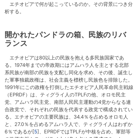
エチオピアで何が起こっているのか。その背景につき分
析する。
開かれたパンドラの箱、民族のリバ
ランス
エチオピアは80以上の民族を抱える多民族国家であ
る。1974年までの帝政期にはアムハラ人を主とする北部
系民族が南部の民族を支配し同化を求め、その後、誕生し
た軍事独裁政権は、社会主義を標榜し民族色を排除した。
1991年にこの政権を打倒したエチオピア人民革命民主戦線
（EPRDF）は、ティグライ人のTPLFの他、オロモ民主
党、アムハラ民主党、南部人民民主運動の4党からなる連
合政党で、それぞれの民族を代表する政党で構成されてい
る。エチオピアの主要民族は、34.4％を占めるオロモ人
と、27.0％を占めるアムハラ人で、ティグライ人はわずか
6％であるが[
5
]、EPRDFではTPLFが中核を占め、軍部等