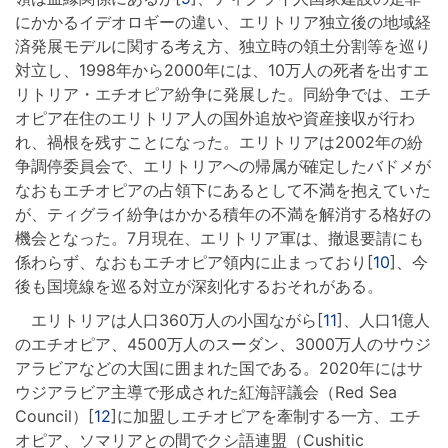
にかかるイデオロギーの違い、エリトリア独立後の地域経
済発展モデルに関する考え方、独立時の領土分割等を巡り
対立し、1998年から2000年には、10万人の死者を出すエ
リトリア・エチオピア紛争に発展した。同紛争では、エチ
オピア在住のエリトリア人の国外追放や資産接収が行わ
れ、禍根を残すことになった。エリトリアは2002年の紛
争調停委員会で、エリトリアへの帰属が確定したバドメが
なおもエチオピアの占領下にあるとして不満を抱えていた
が、ティグライ紛争はかかる積年の不満を解消する格好の
機会となった。7月現在、エリトリア軍は、撤退要請にも
係わらず、なおもエチオピア領内に止まっており[
10
]、今
後も国境線を巡る対立が深刻化するおそれがある。
エリトリアは人口360万人の小国ながら[
11
]、人口1億人
のエチオピア、4500万人のスーダン、3000万人のサウジ
アラビアなどの大国に囲まれた国である。2020年にはサ
ウジアラビア主導で形成された紅海評議会（Red Sea
Council）[
12
]に加盟しエチオピアを牽制する一方、エチ
オピア、ソマリアとの間でクシ語連盟（Cushitic