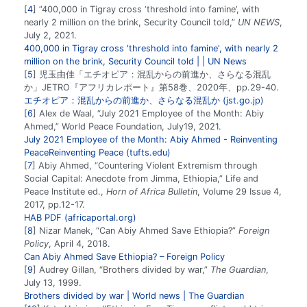
4
”400,000 in Tigray cross ‘threshold into famine’, with
nearly 2 million on the brink, Security Council told,”
UN NEWS
,
July 2, 2021.
400,000 in Tigray cross 'threshold into famine', with nearly 2
million on the brink, Security Council told | | UN News
5
児玉由佳「エチオピア：混乱からの前進か、さらなる混乱
か」JETRO『アフリカレポート』第58巻、2020年、pp.29-40.
エチオピア：混乱からの前進か、さらなる混乱か (jst.go.jp)
6
Alex de Waal, “July 2021 Employee of the Month: Abiy
Ahmed,” World Peace Foundation, July19, 2021.
July 2021 Employee of the Month: Abiy Ahmed - Reinventing
PeaceReinventing Peace (tufts.edu)
7
Abiy Ahmed, “Countering Violent Extremism through
Social Capital: Anecdote from Jimma, Ethiopia,” Life and
Peace Institute ed.,
Horn of Africa Bulletin
, Volume 29 Issue 4,
2017, pp.12-17.
HAB PDF (africaportal.org)
8
Nizar Manek, “Can Abiy Ahmed Save Ethiopia?”
Foreign
Policy
, April 4, 2018.
Can Abiy Ahmed Save Ethiopia? – Foreign Policy
9
Audrey Gillan, “Brothers divided by war,”
The Guardian
,
July 13, 1999.
Brothers divided by war | World news | The Guardian