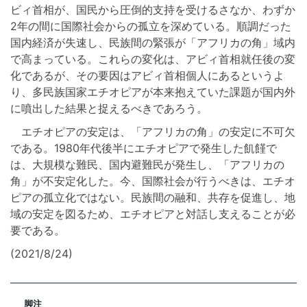
ビィ首相が、国民から圧倒的支持を受けるさなか、わずか
2年の間に国際社会からの孤立を深めている。順調だった
国内経済が失速し、民族間の緊張が「アフリカの角」域内
で高まっている。これらの変化は、アビィ首相就任後の変
化であるが、その要因はアビィ首相個人にあるというよ
り、多民族国家エチオピアが本来抱えていた課題が国内外
に噴出した結果と捉えるべきであろう。
エチオピアの安定は、「アフリカの角」の安定に不可欠
である。1980年代後半にエチオピアで発生した飢饉で
は、大規模な難民、国内避難民が発生し、「アフリカの
角」が不安定化した。今、国際社会が行うべきは、エチオ
ピアの孤立化ではない。民族間の融和、共存を促進し、地
域の安定を図るため、エチオピアと対話し支えることが必
要である。
(2021/8/24)
脚注