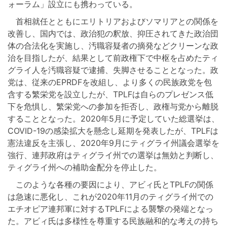
ォーラム」設立にも携わっている。
首相就任とともにエリトリアおよびソマリアとの関係を
改善し、国内では、政治犯の釈放、抑圧されてきた政治団
体の合法化を実施し、汚職容疑者の摘発などクリーンな政
治を目指したが、結果として前政権下で中枢を占めたティ
グライ人を汚職容疑で逮捕、失脚させることとなった。政
党は、従来のEPRDFを改組し、より多くの民族政党を包
含する繁栄党を設立したが、TPLFは自らのプレゼンス低
下を危惧し、繁栄党への参加を拒否し、政権与党から離脱
することとなった。2020年5月に予定していた総選挙は、
COVID-19の感染拡大を懸念し延期を発表したが、TPLFは
憲法違反を主張し、2020年9月にティグライ州議会選挙を
強行、連邦政府はティグライ州での選挙は無効と判断し、
ティグライ州への補助金配分を停止した。
このような各種の要因により、アビィ氏とTPLFの関係
は急速に悪化し、これが2020年11月のティグライ州での
エチオピア連邦軍に対するTPLFによる襲撃の発端となっ
た。アビィ氏は多様性を尊重する民族融和的な考えの持ち