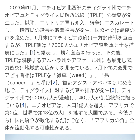
2020年11月、エチオピア北西部のティグライ州でエチ
オピア軍とティグライ人民解放戦線（TPLF）の衝突が発
生した。以降、エリトリア軍も介入、紛争はエスカレート
し、一般市民の殺害や略奪被害が発生、国際社会は憂慮の
声を強めた。6月末にエチオピア政府は一方的停戦を宣言
するが、TPLF側は「7000人のエチオピア連邦軍兵士を捕
虜にした」[
1
]と発表し、勝利宣言を行った。その後、
TPLFは隣接するアムハラ州やアファール州にも展開し武
力衝突は地域的な広がりを見せている。7月下旬の会見で
アビィ首相はTPLFを「雑草（weed）」、「癌
（cancer）」と呼び[
2
]、首都アジス・アベバをはじめ各
地で、ティグライ人に対する拘束や排斥が発生[
3
]、ティ
グライ州では200万人が避難し、40万人が飢餓状態に陥っ
ている[
4
]。エチオピアは、人口1億人を超え、アフリカで
第2位、世界で第13位の人口を擁する大国である。今後さ
らに国内紛争が激化するだけでなく、「アフリカの角」全
体が流動化する可能性がある。