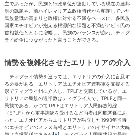
主であったが、民族と行政単位が連動している現在の連邦
制の課題や、前ハイレマリアム政権時代から萌芽していた
民族意識の高まりと政権に対する不満をベースに、多民族
国家エチオピアが抱える根源的な課題と不満がアビィ氏の
首相就任とともに増幅し、民族のバランスが崩れ、ティグ
ライ紛争につながったと言うことができる。
情勢を複雑化させたエリトリアの介入
ティグライ情勢を巡っては、エリトリアの介入に言及す
る必要がある。エリトリアはエチオピア連邦軍を支援する
形でティグライ州に介入し、TPLFと交戦しているが、エ
リトリアの民族の過半数はティグライ人で、TPLFと同一
民族である。かつてTPLFはエリトリア人民解放戦線
（EPLF）から軍事訓練を受けるなど両者は同胞関係にあ
った。エチオピアからエリトリアが独立した1993年当時
のエチオピアのメレス首相とエリトリアのイサイヤス大統
領は血縁関係にあるが[
9
]、ティグライ人国家建設の是非