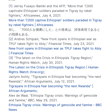
1
Jerrey Fusayo-Bambi and the AFP, “More that ‘7,000
captivate Ethiopian’ soldiers paraded in Tigray by rebel
fighters,”
Africanews
, July 4, 2021.
More than '7,000 captive Ethiopian' soldiers paraded in Tigray
by rebel fighters | Africanews
但し、「7000人を捕虜にした」との発表は、誇張表現であると
の指摘もある。
2
Andres Schipani, “New front opens in Ethiopian war as
TPLF takes fight to Abiy,”
Financial Times
, July 23, 2021.
New front opens in Ethiopian war as TPLF takes fight to Abiy
| Financial Times
3
“The latest on the Crisis in Ethiopia’s Tigray Region,”
Human Rights Watch, July 30, 2021.
The Latest on the Crisis in Ethiopia’s Tigray Region | Human
Rights Watch (hrw.org);
Jaclynn Ashly, “Tigrayans in Ethiopia fear becoming “the next
Rwanda”,”
African Arguments
, July 12, 2021.
Tigrayans in Ethiopia fear becoming "the next Rwanda" |
African Arguments;
Alex de Waal, “Ethiopia Tigray crisis: Warnings of genocide
and famine,”
BBC
, May 29, 2021.
Ethiopia Tigray crisis: Warnings of genocide and famine - BBC
News