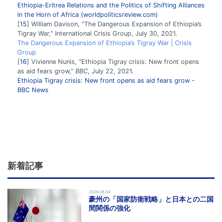
Ethiopia-Eritrea Relations and the Politics of Shifting Alliances
in the Horn of Africa (worldpoliticsreview.com)
15
William Davison, “The Dangerous Expansion of Ethiopia’s
Tigray War,” International Crisis Group, July 30, 2021.
The Dangerous Expansion of Ethiopia’s Tigray War | Crisis
Group
16
Vivienne Nunis, “Ethiopia Tigray crisis: New front opens
as aid fears grow,”
BBC
, July 22, 2021.
Ethiopia Tigray crisis: New front opens as aid fears grow -
BBC News
新着記事
2026.08.04
豪州の「国家防衛戦略」と日本との二国
間関係の強化