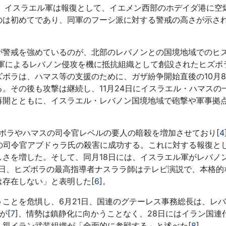
日、イスラエル軍は報復として、イエメン西部のホデイダ港に空
のは初めてであり、同軍のフーシ派に対する警戒の高さが示さ
警戒を強めているのが、北部のレバノンとの国境地域でのヒ
ル軍によるレバノン侵攻を機に抵抗組織として創設されたヒズボ
ボラは、ハマス等の支援のために、ガザ紛争開始直後の10月
。その後も攻撃は継続し、11月24日にイスラエル・ハマスの
再開とともに、イスラエル・レバノン国境地域で砲撃や軍事拠
ボラやハマスの司令官レベルの要人の暗殺を増加させており[
4
の司令官アブドゥラ氏の殺害に成功する。これに対する報復と
さを増した。そして、同月18日には、イスラエル軍がレバノ
19日、ヒズボラの最高指導者ナスララ師はテレビ演説で、本格的
存在しない」と表明した[
6
]。
ことを危惧し、6月21日、国連のグテーレス事務総長は、レ
が[
7
]、情勢は鎮静化に向かうことなく、28日にはイラン国連
、親イラン武装組織が「全面的に参戦する」と述べた[
8
]。