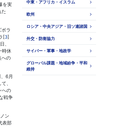
中東・アフリカ・イスラム
爆を実
れた
欧州
ロシア・中央アジア・旧ソ連諸国
ズボラ
ラ[
3
]
外交・防衛協力
8日、
一時休
サイバー・軍事・地政学
点への
グローバル課題・地域紛争・平和
維持
]、6月
して、
ンへの
な戦争
バノン
代表部