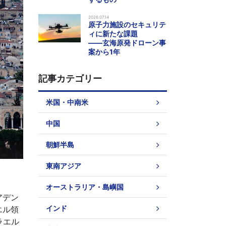
2026.07.14
原子力施設のセキュリテ
ィに新たな課題
――玄海原発ドローン事
案から1年
記事カテゴリー
米国・中南米
中国
朝鮮半島
東南アジア
オーストラリア・島嶼国
アデン
インド
エル領
ラエル