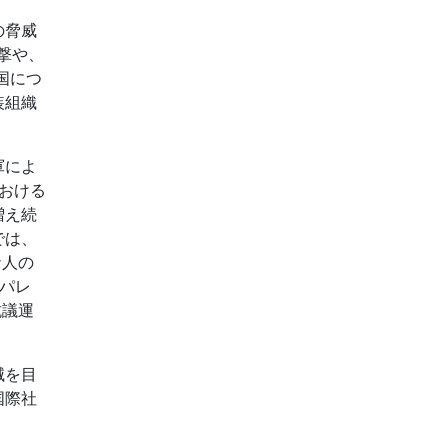
の脅威
撃や、
国につ
装組織
軍によ
における
増え続
では、
ナ人の
がパレ
抗議運
滅を目
国際社