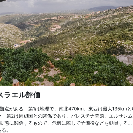
スラエル評価
がある。第1は地理で、南北470km、東西は最大135kmと
い。第2は周辺国との関係であり、パレスチナ問題、エルサレム
口動態に関係するもので、危機に際して予備役などを動員するこ
ある。