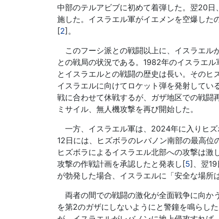
中部のテルアビブに初めて着弾した。翌20
施した。イスラエル軍がイエメンを空爆した
[
2
]。
このフーシ派との戦闘以上に、イスラエルが
との戦局の状況である。1982年のイスラエ
とイスラエルとの戦闘の歴史は長い。そのヒズ
イスラエルに向けてロケット弾を発射している
戦に合わせて休戦するが、ガザ地区での戦闘
ミサイル、無人機攻撃を再び開始した。
一方、イスラエル軍は、2024年に入りヒズ
12日には、ヒズボラのレバノン南部の最高位
ヒズボラによるイスラエル北部への攻撃は激し
攻撃の作戦計画を承認したと発表し[
5
]、翌
が勃発した場合、イスラエルに「安全な場所は
両者の間での戦闘の激化が全面戦争に向かう
を第2のガザにしないようにと警鐘を鳴らした
が、イスラエルがレバノンに地上侵攻すれば