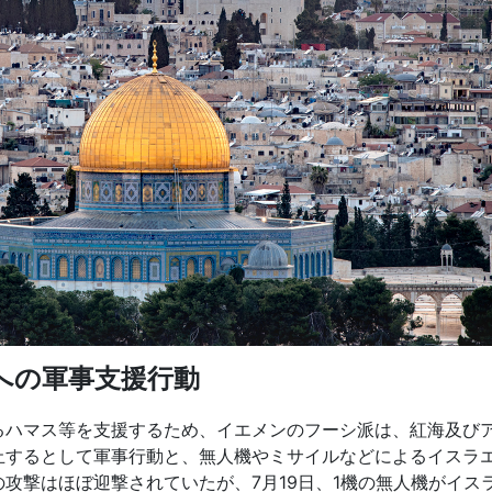
への軍事支援行動
ハマス等を支援するため、イエメンのフーシ派は、紅海及び
止するとして軍事行動と、無人機やミサイルなどによるイスラ
攻撃はほぼ迎撃されていたが、7月19日、1機の無人機がイス