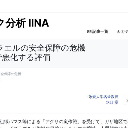
析 IINA
記事一覧
カ
ラエルの安全保障の危機
で悪化する評価
安全保障の危機
価
敬愛大学名誉教授
水口 章
装組織ハマス等による「アクサの嵐作戦」を受けて、ガザ地区で