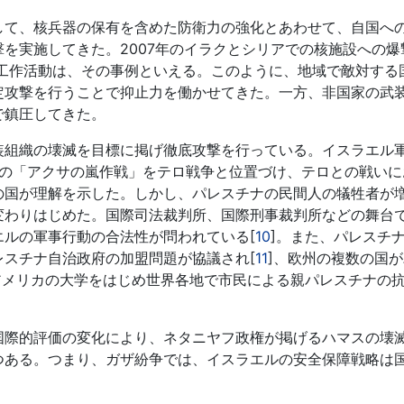
て、核兵器の保有を含めた防衛力の強化とあわせて、自国へ
を実施してきた。2007年のイラクとシリアでの核施設への爆
た工作活動は、その事例といえる。このように、地域で敵対する
定攻撃を行うことで抑止力を働かせてきた。一方、非国家の武
で鎮圧してきた。
組織の壊滅を目標に掲げ徹底攻撃を行っている。イスラエル
0月の「アクサの嵐作戦」をテロ戦争と位置づけ、テロとの戦い
の国が理解を示した。しかし、パレスチナの民間人の犠牲者が
変わりはじめた。国際司法裁判所、国際刑事裁判所などの舞台
ルの軍事行動の合法性が問われている[
10
]。また、パレスチ
スチナ自治政府の加盟問題が協議され[
11
]、欧州の複数の国
アメリカの大学をはじめ世界各地で市民による親パレスチナの
際的評価の変化により、ネタニヤフ政権が掲げるハマスの壊
つある。つまり、ガザ紛争では、イスラエルの安全保障戦略は