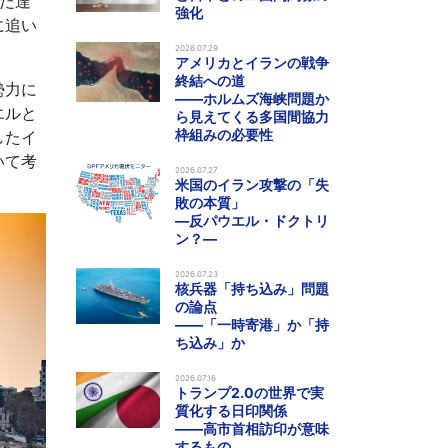
だ達
強化
に追い
2026.07.29
アメリカとイランの戦争
終結への道
勢力に
――ホルムズ海峡問題か
エルと
ら見えてくる多国間協力
枠組みの必要性
したイ
いて考
2026.07.27
米国のイラン攻撃の「失
敗の本質」
―反パウエル・ドクトリ
ン？―
2026.07.23
核兵器「持ち込み」問題
の論点
――「一時寄港」か「持
ち込み」か
2026.07.16
トランプ2.0の世界で実
質化する日印関係
――高市首相訪印が意味
するもの