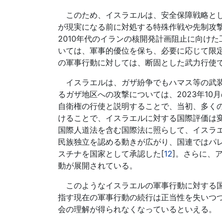
このため、イスラエルは、安全保障戦略とし
が現実になる前に対処する特殊作戦や先制攻撃
2010年代のイランの核開発計画阻止に向け
いては、軍事的優位を保ち、必要に応じて限
の軍事行動に対しては、断固とした武力行使
イスラエルは、ガザ紛争でもハマス等の武装
るガザ地区への攻撃については、2023年1
自衛権の行使と説明することで、当初、多く
けることで、イスラエルに対する国際評価は
国際人道法を含む国際法に照らして、イスラエ
民族独立を認める動きが広がり、国連ではパレ
スチナを国家として承認した[
12
]。さらに、
動が展開されている。
このようなイスラエルの軍事行動に対する国
指す現在の軍事行動の続行は正当性を失いつ
会の理解が得られなくなっているといえる。