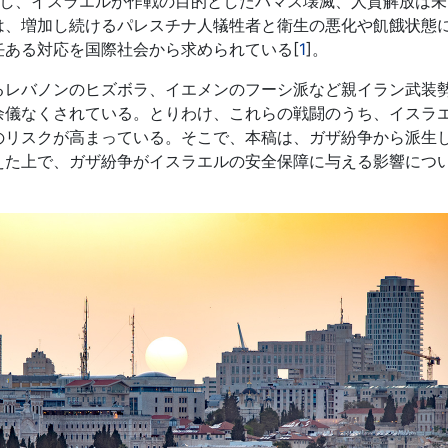
かし、イスラエルが作戦の目的としたハマス壊滅、人質解放は未
は、増加し続けるパレスチナ人犠牲者と衛生の悪化や飢餓状態
ある対応を国際社会から求められている[
1
]。
レバノンのヒズボラ、イエメンのフーシ派など親イラン武装
余儀なくされている。とりわけ、これらの戦闘のうち、イスラ
のリスクが高まっている。そこで、本稿は、ガザ紛争から派生
えた上で、ガザ紛争がイスラエルの安全保障に与える影響につ