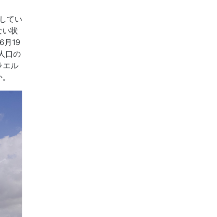
してい
ない状
月19
人口の
ラエル
か。