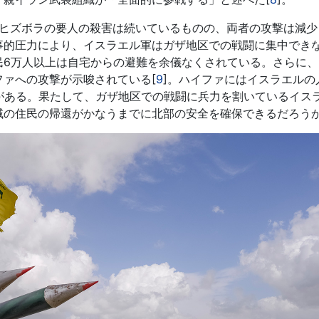
ヒズボラの要人の殺害は続いているものの、両者の攻撃は減少
事的圧力により、イスラエル軍はガザ地区での戦闘に集中でき
6万人以上は自宅からの避難を余儀なくされている。さらに、6
ァへの攻撃が示唆されている[
9
]。ハイファにはイスラエルの
がある。果たして、ガザ地区での戦闘に兵力を割いているイス
域の住民の帰還がかなうまでに北部の安全を確保できるだろう