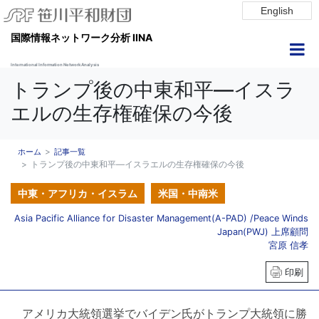
English
国際情報ネットワーク分析 IINA
International Information Network Analysis
トランプ後の中東和平―イスラ
エルの生存権確保の今後
ホーム
記事一覧
トランプ後の中東和平―イスラエルの生存権確保の今後
中東・アフリカ・イスラム
米国・中南米
Asia Pacific Alliance for Disaster Management(A-PAD) /Peace Winds
Japan(PWJ) 上席顧問
宮原 信孝
印刷
アメリカ大統領選挙でバイデン氏がトランプ大統領に勝