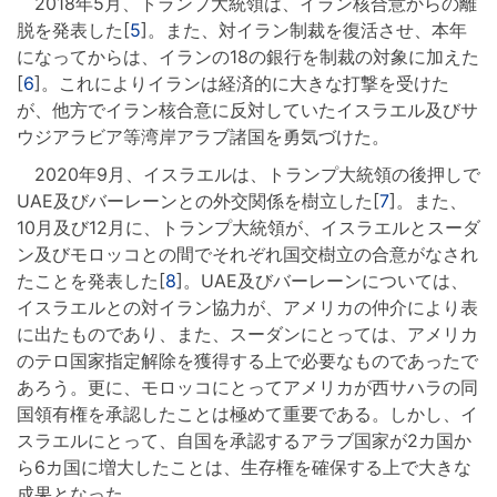
2018年5月、トランプ大統領は、イラン核合意からの離
脱を発表した[
5
]。また、対イラン制裁を復活させ、本年
になってからは、イランの18の銀行を制裁の対象に加えた
[
6
]。これによりイランは経済的に大きな打撃を受けた
が、他方でイラン核合意に反対していたイスラエル及びサ
ウジアラビア等湾岸アラブ諸国を勇気づけた。
2020年9月、イスラエルは、トランプ大統領の後押しで
UAE及びバーレーンとの外交関係を樹立した[
7
]。また、
10月及び12月に、トランプ大統領が、イスラエルとスーダ
ン及びモロッコとの間でそれぞれ国交樹立の合意がなされ
たことを発表した[
8
]。UAE及びバーレーンについては、
イスラエルとの対イラン協力が、アメリカの仲介により表
に出たものであり、また、スーダンにとっては、アメリカ
のテロ国家指定解除を獲得する上で必要なものであったで
あろう。更に、モロッコにとってアメリカが西サハラの同
国領有権を承認したことは極めて重要である。しかし、イ
スラエルにとって、自国を承認するアラブ国家が2カ国か
ら6カ国に増大したことは、生存権を確保する上で大きな
成果となった。