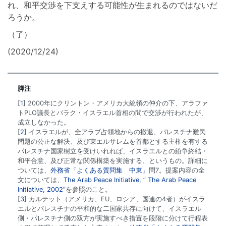
れ、和平交渉を下支えする可能性が生まれるのではないだ
ろうか。
（了）
(2020/12/24)
脚注
1
2000年にクリントン・アメリカ大統領の仲介の下、アラファ
トPLO議長とバラク・イスラエル首相の間で交渉が行われたが、
成立しなかった。
2
イスラエルが、全アラブ占領地からの撤退、パレスチナ難民
問題の公正な解決、及び東エルサレムを首都とする主権を有する
パレスチナ国家樹立を受けいれれば、イスラエルとの紛争終結・
和平合意、及び正常な関係構築を実施する、というもの。詳細に
ついては、
外務省「よくある質問集 中東」
問7。提案内容の全
文については、
The Arab Peace Initiative, ” The Arab Peace
Initiative, 2002”
を参照のこと。
3
カルテット（アメリカ、EU、ロシア、国連の4者）がイスラ
エルとパレスチナの平和的な二国家共存に向けて、イスラエル
側・パレスチナ側の双方が実施すべき措置を段階に分けて行程表