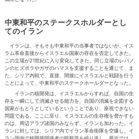
中東和平のステークスホルダーとし
てのイラン
イランは、そもそも中東和平の当事者ではないが、イス
ラム革命直後からイスラエル国家の存在を否定してきた。
この立場が21世紀に入り変化してきた。同じ立場のレバノ
ンのヒズボラやガザのハマスを支援することを通じて、ま
た、シリア内戦で、直接、間接にイスラエルと戦闘を行う
ことによって、中東和平のステークホールダーとなった。
イランの核開発は、イスラエルからすれば、自国の生
存を一瞬にして消滅させる能力を、自国の消滅を企図する
国家がもとうとしているということであり、座視できない
問題である。ここに至り、イスラエルの生存権を脅かすも
のは、周辺アラブ諸国のみならず、イランも加わった。イ
ランに対しては、シリア内でイラン革命衛隊を空爆し、イ
ラン国内で核開発関係者の暗殺等を繰り返し、最近では、