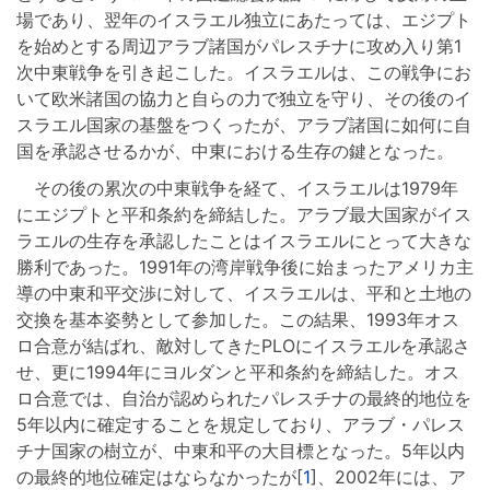
場であり、翌年のイスラエル独立にあたっては、エジプト
を始めとする周辺アラブ諸国がパレスチナに攻め入り第1
次中東戦争を引き起こした。イスラエルは、この戦争にお
いて欧米諸国の協力と自らの力で独立を守り、その後のイ
スラエル国家の基盤をつくったが、アラブ諸国に如何に自
国を承認させるかが、中東における生存の鍵となった。
その後の累次の中東戦争を経て、イスラエルは1979年
にエジプトと平和条約を締結した。アラブ最大国家がイス
ラエルの生存を承認したことはイスラエルにとって大きな
勝利であった。1991年の湾岸戦争後に始まったアメリカ主
導の中東和平交渉に対して、イスラエルは、平和と土地の
交換を基本姿勢として参加した。この結果、1993年オス
ロ合意が結ばれ、敵対してきたPLOにイスラエルを承認さ
せ、更に1994年にヨルダンと平和条約を締結した。オス
ロ合意では、自治が認められたパレスチナの最終的地位を
5年以内に確定することを規定しており、アラブ・パレス
チナ国家の樹立が、中東和平の大目標となった。5年以内
の最終的地位確定はならなかったが[
1
]、2002年には、ア