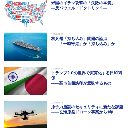
米国のイラン攻撃の「失敗の本質」
―反パウエル・ドクトリン？―
2026.07.23
核兵器「持ち込み」問題の論点
――「一時寄港」か「持ち込み」か
2026.07.16
トランプ2.0の世界で実質化する日印関
係
――高市首相訪印が意味するもの
2026.07.14
原子力施設のセキュリティに新たな課題
――玄海原発ドローン事案から1年