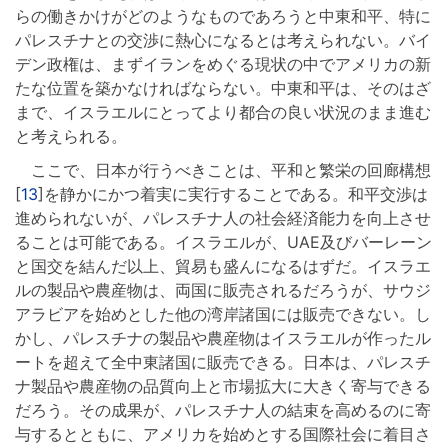
らの働きかけがどのようなものであろうと中東和平、特に
パレスチナとの交渉に熱心になるとは考えられない。バイ
デン政権は、まずイランをめぐる現状の中でアメリカの新
たな位置を築かなければならない。中東和平は、そのはざ
まで、イスラエルにとってより都合の良い状況のまま進む
と考えられる。
ここで、日本が行うべきことは、平和と繁栄の回廊構想
[
13
]を静かにかつ着実に実行することである。和平交渉は
進められないが、パレスチナ人の社会経済能力を向上させ
ることは可能である。イスラエルが、UAE及びバーレーン
と国交を結んだ以上、貿易も盛んになるはずだ。イスラエ
ルの製品や農産物は、両国に販売されるだろうが、サウジ
アラビアを始めとした他の湾岸諸国には販売できない。し
かし、パレスチナの製品や農産物はイスラエルが作ったル
ートを超えて全中東諸国に販売できる。日本は、パレスチ
ナ製品や農産物の品質向上と市場拡大に大きく寄与できる
だろう。その成果が、パレスチナ人の結束を高めるのに寄
与するとともに、アメリカを始めとする国際社会に着目さ