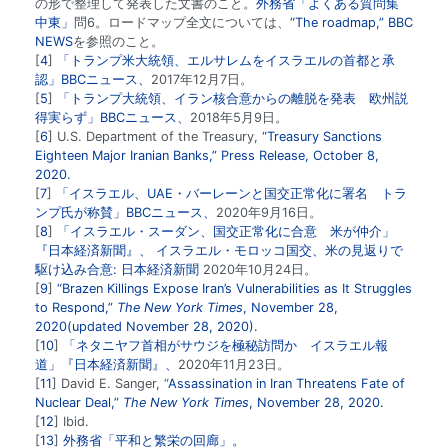
の形で整理して発表した文書のこと。
外務省「よくある質問集
中東」
問6。ロードマップ全文については、
“The roadmap,” BBC
NEWS
を参照のこと。
4
「トランプ米大統領、エルサレムをイスラエルの首都と承
認」BBCニュース、
2017年12月7日。
5
「トランプ大統領、イラン核合意からの離脱を発表 欧州説
得実らず」BBCニュース、
2018年5月9日。
6
U.S. Department of the Treasury,
“Treasury Sanctions
Eighteen Major Iranian Banks,” Press Release, October 8,
2020.
7
「イスラエル、UAE・バーレーンと国交正常化に署名 トラ
ンプ氏が称賛」BBCニュース、
2020年9月16日。
8
「イスラエル・スーダン、国交正常化に合意 米が仲介」
『日本経済新聞』、
イスラエル・モロッコ国交、米の見返りで
駆け込み合意: 日本経済新聞
2020年10月24日。
9
“Brazen Killings Expose Iran’s Vulnerabilities as It Struggles
to Respond,”
The New York Times
, November 28,
2020(updated November 28, 2020).
10
「ネタニヤフ首相がサウジを極秘訪問か イスラエル報
道」『日本経済新聞』、
2020年11月23日。
11
David E. Sanger, “
Assassination in Iran Threatens Fate of
Nuclear Deal,”
The New York Times
, November 28, 2020.
12
Ibid.
13
外務省「平和と繁栄の回廊」。