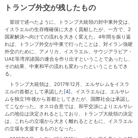
トランプ外交が残したもの
冒頭で述べたように、トランプ大統領の対中東外交は、
イスラエルの生存権確保に大きく貢献したが、一方で、2
国家解決へ向けての流れを大きく変えた。4年間を振り返
れば、トランプ外交が中東で行ったことは、対イラン強硬
外交のために、アメリカ、イスラエル、サウジアラビア・
UAE等湾岸諸国の連合を作り出すということであったし、
その結果、中東和平の流れも変わったということもでき
る。
トランプ大統領は、2017年12月、エルサレムをイスラ
エルの首都として承認した[
4
]。イスラエルは、エルサレ
ムを独立1年後から首都としてきたが、国際社会は承認し
てこなかった。オスロ合意では、和平交渉によりエルサレ
ムの地位は決定されるとしており、トランプ大統領の決定
は、これらの立場から大きく離れるとともに、イスラエル
の立場を支援するものとなった。