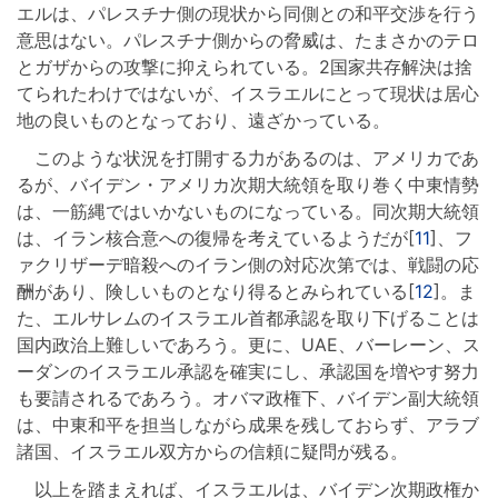
エルは、パレスチナ側の現状から同側との和平交渉を行う
意思はない。パレスチナ側からの脅威は、たまさかのテロ
とガザからの攻撃に抑えられている。2国家共存解決は捨
てられたわけではないが、イスラエルにとって現状は居心
地の良いものとなっており、遠ざかっている。
このような状況を打開する力があるのは、アメリカであ
るが、バイデン・アメリカ次期大統領を取り巻く中東情勢
は、一筋縄ではいかないものになっている。同次期大統領
は、イラン核合意への復帰を考えているようだが[
11
]、フ
ァクリザーデ暗殺へのイラン側の対応次第では、戦闘の応
酬があり、険しいものとなり得るとみられている[
12
]。ま
た、エルサレムのイスラエル首都承認を取り下げることは
国内政治上難しいであろう。更に、UAE、バーレーン、ス
ーダンのイスラエル承認を確実にし、承認国を増やす努力
も要請されるであろう。オバマ政権下、バイデン副大統領
は、中東和平を担当しながら成果を残しておらず、アラブ
諸国、イスラエル双方からの信頼に疑問が残る。
以上を踏まえれば、イスラエルは、バイデン次期政権か