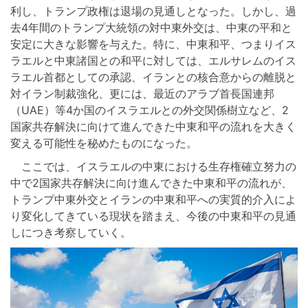
利し、トランプ政権は退場の見通しとなった。しかし、過
去4年間のトランプ大統領の対中東外交は、中東の平和と
安定に大きな影響を与えた。特に、中東和平、つまりイス
ラエルと中東諸国との和平に対しては、エルサレムのイス
ラエル首都としての承認、イランとの核合意からの離脱と
対イラン制裁強化、更には、最近のアラブ首長国連邦
（UAE）等4か国のイスラエルとの外交関係樹立など、2
国家共存解決に向けて進んできた中東和平の流れを大きく
変える可能性を秘めたものになった。
ここでは、イスラエルの中東における生存権確立努力の
中で2国家共存解決に向け進んできた中東和平の流れが、
トランプ中東外交とイランの中東和平への実質的介入によ
り変化してきている現状を踏まえ、今後の中東和平の見通
しにつき考察していく。