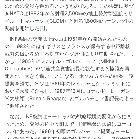
のための交渉を進めるというものである。この決定に基づ
きNATOは1983年から射程2,500㎞の地上発射型巡航ミサ
イル・トマホーク（GLCM）と射程1,800㎞パーシングIIの
配備を開始した[
1
]。
INF条約の交渉は正式には1981年から開始されたもの
の、1983年にはイギリスとフランスが保有する中距離核
戦力の扱いをめぐる対立からソ連側により中断された。し
かし、1985年にミハイル・ゴルバチョフ（Mikhail
Gorbachev）がソ連共産党書記長に就任すると協議が再
開され、大きく進むことになる。米ソ双方からの提案、逆
提案を経て、米ソは1986年のレイキャビク・サミットに
おいて大筋で合意し、1987年12月にロナルド・レーガン
米大統領（Ronald Reagan）とゴルバチョフ書記長によっ
て調印された。
なお、INF条約はヨーロッパの戦略環境の変化から始ま
ったため、交渉の途中段階まで、INF廃棄の焦点はヨーロ
ッパにあった。1986年初頭のゴルバチョフ提案はヨーロ
ッパ配備のINFを含む核兵器の禁止であったし、1986年10