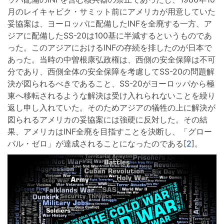
月のレイキャビク・サミット前にアメリカが用意していた
妥協案は、ヨーロッパに配備したINFを全廃する一方、ア
ジアに配備したSS-20は100基に半減するというものであ
った。このアジアにおけるINFの存続を排したのが日本で
あった。当時の中曽根康弘政権は、西側の安全保障は不可
分であり、西側全体の安全保障を考慮してSS-20の問題解
決が図られるべきであること、SS-20がヨーロッパから極
東へ移転されるような解決は受け入れられないことを繰り
返し申し入れていた。そのためアジアの犠牲の上に解決が
図られるアメリカの妥協案には強硬に反対した。その結
果、アメリカはINF全廃を目指すことを決断し、「グロー
バル・ゼロ」が達成されることになったのである[
2
]。