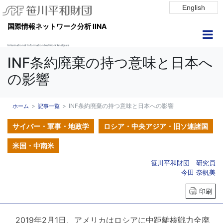
English
国際情報ネットワーク分析 IINA
International Information Network Analysis
INF条約廃棄の持つ意味と日本へ
の影響
INF条約廃棄の持つ意味と日本への影響
ホーム
記事一覧
サイバー・軍事・地政学
ロシア・中央アジア・旧ソ連諸国
米国・中南米
笹川平和財団 研究員
今田 奈帆美
印刷
2019年2月1日、アメリカはロシアに中距離核戦力全廃