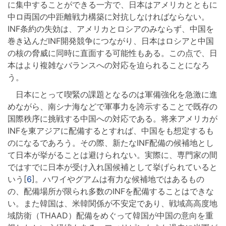
に集中することができる一方で、日本はアメリカとともに
中ロ両国の中距離戦力構築に対抗しなければならない。
INF条約の失効は、アメリカとロシアのみならず、中国を
巻き込んだINF開発競争につながり、日本はロシアと中国
の核の脅威に同時に直面する可能性もある。この点で、日
本はより複雑なバランスへの対応を迫られることになろ
う。
日本にとって喫緊の課題となるのは軍備強化を急激に進
めながら、南シナ海などで軍事力を誇示することで既存の
国際秩序に挑戦する中国への対応である。将来アメリカが
INFを東アジアに配備するとすれば、中国をも想定するも
のになるであろう。その際、新たなINF配備の候補地とし
て日本が挙がることは避けられない。実際に、専門家の間
ではすでに日本が受け入れ国候補として挙げられていると
いう[
6
]。ハワイやグアムは有力な候補地ではあるもの
の、配備場所が限られ多数のINFを配備することはできな
い。また韓国は、米韓関係が不安定であり、戦域高高度地
域防衛（THAAD）配備をめぐって韓国が中国の意向を重