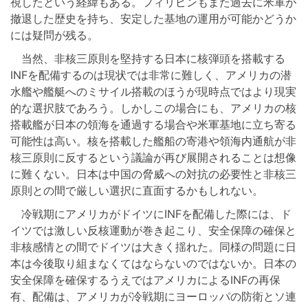
視したという経緯もある。フィリピンもまた過去に米軍が
撤退した歴史を持ち、安定した基地の運用が可能かどうか
には疑問が残る。
当然、非核三原則を堅持する日本に核弾頭を搭載する
INFを配備するのは現状では非常に難しく、アメリカの潜
水艦や艦艇へのミサイル搭載のほうが現時点ではより現実
的な選択肢であろう。しかしこの場合にも、アメリカの核
搭載艦が日本の領海を通過する場合や米軍基地に立ち寄る
可能性は高い。核を搭載した艦船の寄港や領海内通航が非
核三原則に反するという議論が再び展開されることは想像
に難くない。日本は中国の脅威への対抗の必要性と非核三
原則との間で厳しい選択に直面するかもしれない。
冷戦期にアメリカがドイツにINFを配備した際には、ド
イツでは激しい反核運動が巻き起こり、安全保障の確保と
非核感情との間でドイツは大きく揺れた。同様の問題に日
本は今後取り組まなくてはならないのではないか。日本の
安全保障を確保するうえではアメリカによるINFの再保
有、配備は、アメリカが冷戦期にヨーロッパの防衛とソ連