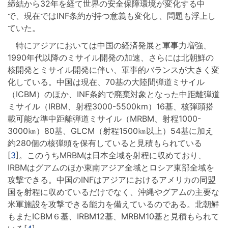
締結から32年を経て世界の安全保障環境が変化する中
で、現在ではINF条約が持つ意義も変化し、問題も浮上し
ていた。
特にアジアにおいては中国の経済発展と軍事力増強、
1990年代以降のミサイル開発の加速、さらには北朝鮮の
核開発とミサイル開発に伴い、軍事的バランスが大きく変
化している。中国は現在、70基の大陸間弾道ミサイル
（ICBM）のほか、INF条約で廃棄対象となった中距離弾道
ミサイル（IRBM、射程3000-5500km）16基、核弾頭搭
載可能な準中距離弾道ミサイル（MRBM、射程1000-
3000㎞）80基、GLCM（射程1500㎞以上）54基に加え
約280個の核弾頭を保有していると見積もられている
[
3
]。このうちMRBMは日本全域を射程に収めており、
IRBMはグアムのほか東南アジア全域とロシア東部全域を
攻撃できる。中国のINFはアジアにおけるアメリカの同盟
国を射程に収めているだけでなく、沖縄やグアムの主要な
米軍施設を攻撃できる能力を備えているのである。北朝鮮
もまたICBM６基、IRBM12基、MRBM10基と見積もられて