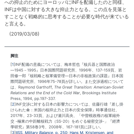
への抑止のためにヨーロッパにINFを配備したのと同様、
INFは中国に対する大きな抑止力となる。この点を見落と
すことなく戦略的に思考することが必要な時代が来ている
と言える。
(2019/03/08)
脚注
1
INF配備の意義については、梅本哲也『核兵器と国際政治
―1945－1995』日本国際問題研究所、1996年、137-159頁、岩
田修一郎『核戦略と核軍備管理―日本の非核政策の課題』日本国
際問題研究所、1996年75-78頁が詳しい。また交渉過程について
は、Raymond Garthoff,
The Great Transition: American-Soviet
Relations and the End of the Cold War
, Brookings Institute
Press, 1994, pp.197-337.
2
INF交渉に対する日本の影響力については、佐藤行雄『差し掛
けられた傘：米国の核抑止力と日本の安全保障』時事通信社、
2017年、23-33頁、および瀬川高央、「中曽根政権の核軍縮外
交 -極東の中距離核戦力（SS-20）をめぐる秘密交渉-」『經濟
學研究』第58巻3号、2008年、167-181頁に詳しい。
3
IISS,
Military Balance
, p. 250; Hans M. Kristensen, and