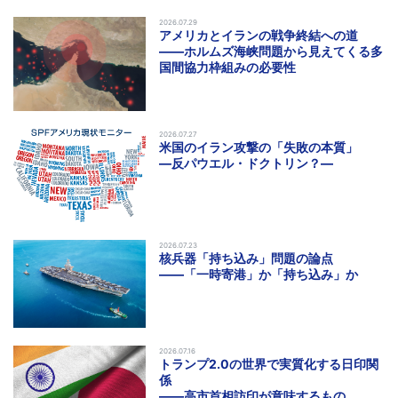
2026.07.29
アメリカとイランの戦争終結への道
――ホルムズ海峡問題から見えてくる多
国間協力枠組みの必要性
2026.07.27
米国のイラン攻撃の「失敗の本質」
―反パウエル・ドクトリン？―
2026.07.23
核兵器「持ち込み」問題の論点
――「一時寄港」か「持ち込み」か
2026.07.16
トランプ2.0の世界で実質化する日印関
係
――高市首相訪印が意味するもの