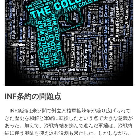
INF条約の問題点
INF条約は米ソ間で対立と核軍拡競争が繰り広げられて
きた歴史を和解と軍縮に転換したという点で大きな意義が
あった。加えて、冷戦終結を挟んで進んだ軍縮は、冷戦終
結に伴う混乱を抑え込む役割も果たした。しかしながら、