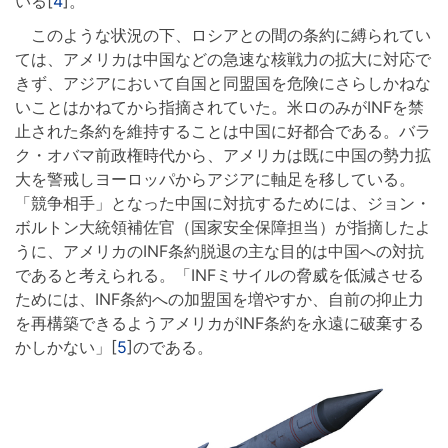
いる[
4
]。
このような状況の下、ロシアとの間の条約に縛られてい
ては、アメリカは中国などの急速な核戦力の拡大に対応で
きず、アジアにおいて自国と同盟国を危険にさらしかねな
いことはかねてから指摘されていた。米ロのみがINFを禁
止された条約を維持することは中国に好都合である。バラ
ク・オバマ前政権時代から、アメリカは既に中国の勢力拡
大を警戒しヨーロッパからアジアに軸足を移している。
「競争相手」となった中国に対抗するためには、ジョン・
ボルトン大統領補佐官（国家安全保障担当）が指摘したよ
うに、アメリカのINF条約脱退の主な目的は中国への対抗
であると考えられる。「INFミサイルの脅威を低減させる
ためには、INF条約への加盟国を増やすか、自前の抑止力
を再構築できるようアメリカがINF条約を永遠に破棄する
かしかない」[
5
]のである。