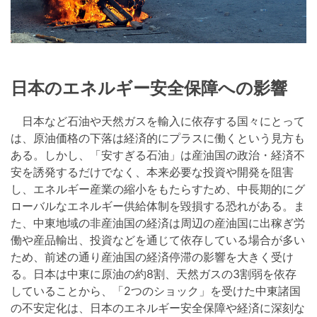
日本のエネルギー安全保障への影響
日本など石油や天然ガスを輸入に依存する国々にとって
は、原油価格の下落は経済的にプラスに働くという見方も
ある。しかし、「安すぎる石油」は産油国の政治・経済不
安を誘発するだけでなく、本来必要な投資や開発を阻害
し、エネルギー産業の縮小をもたらすため、中長期的にグ
ローバルなエネルギー供給体制を毀損する恐れがある。ま
た、中東地域の非産油国の経済は周辺の産油国に出稼ぎ労
働や産品輸出、投資などを通じて依存している場合が多い
ため、前述の通り産油国の経済停滞の影響を大きく受け
る。日本は中東に原油の約8割、天然ガスの3割弱を依存
していることから、「2つのショック」を受けた中東諸国
の不安定化は、日本のエネルギー安全保障や経済に深刻な