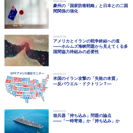
2026.08.04
豪州の「国家防衛戦略」と日本との二国
間関係の強化
2026.07.29
アメリカとイランの戦争終結への道
――ホルムズ海峡問題から見えてくる多
国間協力枠組みの必要性
2026.07.27
米国のイラン攻撃の「失敗の本質」
―反パウエル・ドクトリン？―
2026.07.23
核兵器「持ち込み」問題の論点
――「一時寄港」か「持ち込み」か