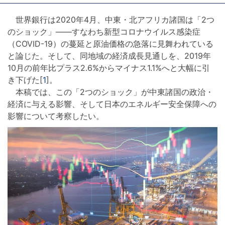
世界銀行は2020年4月、中東・北アフリカ諸国は「2つ
のショック」――すなわち新型コロナウイルス感染症
（COVID-19）の蔓延と原油価格の急落に見舞われている
と論じた。そして、同地域の経済成長見通しを、2019年
10月の前年比プラス2.6%からマイナス1.1%へと大幅に引
き下げた[
1
]。
本稿では、この「2つのショック」が中東諸国の政治・
経済に与える影響、そして日本のエネルギー安全保障への
影響について考察したい。