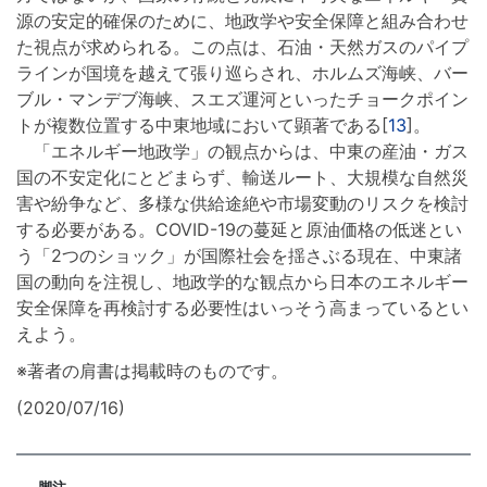
源の安定的確保のために、地政学や安全保障と組み合わせ
た視点が求められる。この点は、石油・天然ガスのパイプ
ラインが国境を越えて張り巡らされ、ホルムズ海峡、バー
ブル・マンデブ海峡、スエズ運河といったチョークポイン
トが複数位置する中東地域において顕著である[
13
]。
「エネルギー地政学」の観点からは、中東の産油・ガス
国の不安定化にとどまらず、輸送ルート、大規模な自然災
害や紛争など、多様な供給途絶や市場変動のリスクを検討
する必要がある。COVID-19の蔓延と原油価格の低迷とい
う「2つのショック」が国際社会を揺さぶる現在、中東諸
国の動向を注視し、地政学的な観点から日本のエネルギー
安全保障を再検討する必要性はいっそう高まっているとい
えよう。
※著者の肩書は掲載時のものです。
(2020/07/16)