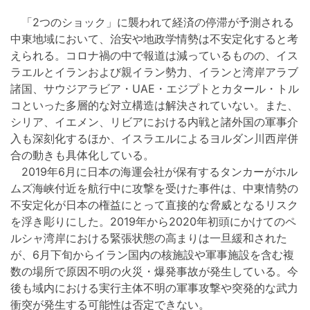
「2つのショック」に襲われて経済の停滞が予測される
中東地域において、治安や地政学情勢は不安定化すると考
えられる。コロナ禍の中で報道は減っているものの、イス
ラエルとイランおよび親イラン勢力、イランと湾岸アラブ
諸国、サウジアラビア・UAE・エジプトとカタール・トル
コといった多層的な対立構造は解決されていない。また、
シリア、イエメン、リビアにおける内戦と諸外国の軍事介
入も深刻化するほか、イスラエルによるヨルダン川西岸併
合の動きも具体化している。
2019年6月に日本の海運会社が保有するタンカーがホル
ムズ海峡付近を航行中に攻撃を受けた事件は、中東情勢の
不安定化が日本の権益にとって直接的な脅威となるリスク
を浮き彫りにした。2019年から2020年初頭にかけてのペ
ルシャ湾岸における緊張状態の高まりは一旦緩和された
が、6月下旬からイラン国内の核施設や軍事施設を含む複
数の場所で原因不明の火災・爆発事故が発生している。今
後も域内における実行主体不明の軍事攻撃や突発的な武力
衝突が発生する可能性は否定できない。