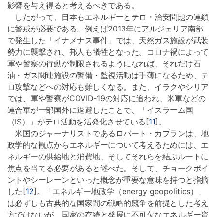
影響を与え得ると考えるべきである。
したがって、日本もエネルギーとテロ・治安問題の連鎖
に警戒が必要である。例えば2013年にアルジェリア南部
で発生した「イナメナス事件」では、天然ガス施設が武装
勢力に襲撃され、邦人も犠牲となった。コロナ禍によって
軍や警察の行動が制限されるようになれば、それだけ石
油・ガス関連施設の警備・監視活動は手薄になるため、テ
ロ攻撃などへの対応も難しくなる。また、イラクやシリア
では、軍や警察がCOVID-19の対応に追われ、米軍などの
連合軍が一部国外に退避したことで、「イスラーム国
（IS）」がテロ活動を活発化させている[
11
]。
米国のジャーナリストであるロバート・カプランは、地
政学的な観点からエネルギーについて考えるためには、エ
ネルギーの供給地と消費地、そしてそれらを結ぶルートに
焦点を当てる必要があると述べた。そして、チョークポイ
ントやシーレーンといった概念が重要な意味を持つと指摘
した[
12
]。「エネルギー地政学（energy geopolitics）」
は必ずしも古典的な国家間の戦略的競争を前提とした考え
方ではないが、国家の存続と発展に不可欠なエネルギー資