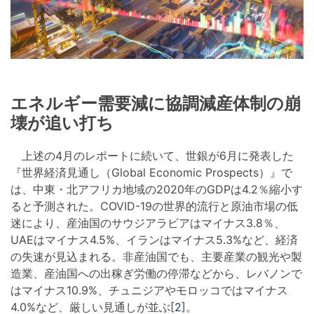
エネルギー需要減に協調減産体制の崩
壊が追い打ち
上述の4月のレポートに続いて、世銀が6月に発表した
『世界経済見通し（Global Economic Prospects）』で
は、中東・北アフリカ地域の2020年のGDPは4.2％縮小す
ると予測された。COVID-19の世界的流行と原油市場の低
迷により、産油国のサウジアラビアはマイナス3.8％、
UAEはマイナス4.5%、イランはマイナス5.3%など、経済
の失速が見込まれる。非産油国でも、主要産業の観光や製
造業、産油国への出稼ぎ労働の停滞などから、レバノンで
はマイナス10.9%、チュニジアやモロッコではマイナス
4.0%など、厳しい見通しが並ぶ[
2
]。