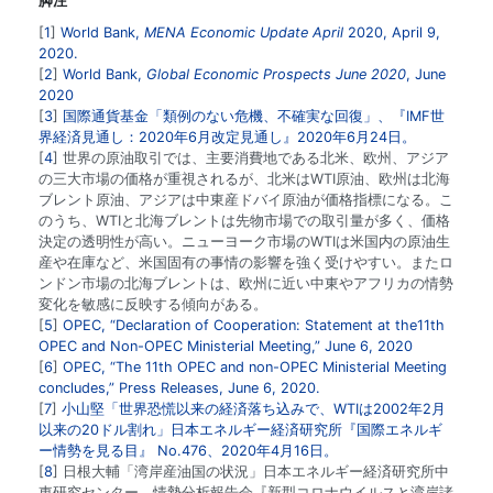
脚注
1
World Bank,
MENA Economic Update April
2020, April 9,
2020.
2
World Bank,
Global Economic Prospects June 2020
, June
2020
3
国際通貨基金「類例のない危機、不確実な回復」、『IMF世
界経済見通し：2020年6月改定見通し』2020年6月24日。
4
世界の原油取引では、主要消費地である北米、欧州、アジア
の三大市場の価格が重視されるが、北米はWTI原油、欧州は北海
ブレント原油、アジアは中東産ドバイ原油が価格指標になる。こ
のうち、WTIと北海ブレントは先物市場での取引量が多く、価格
決定の透明性が高い。ニューヨーク市場のWTIは米国内の原油生
産や在庫など、米国固有の事情の影響を強く受けやすい。またロ
ンドン市場の北海ブレントは、欧州に近い中東やアフリカの情勢
変化を敏感に反映する傾向がある。
5
OPEC, “Declaration of Cooperation: Statement at the11th
OPEC and Non-OPEC Ministerial Meeting,” June 6, 2020
6
OPEC, “The 11th OPEC and non-OPEC Ministerial Meeting
concludes,” Press Releases, June 6, 2020.
7
小山堅「世界恐慌以来の経済落ち込みで、WTIは2002年2月
以来の20ドル割れ」日本エネルギー経済研究所『国際エネルギ
ー情勢を見る目』 No.476、2020年4月16日。
8
日根大輔「湾岸産油国の状況」日本エネルギー経済研究所中
東研究センター、情勢分析報告会『新型コロナウイルスと湾岸諸