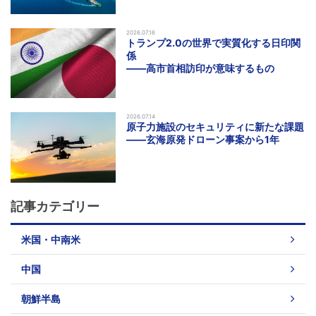
2026.07.16
トランプ2.0の世界で実質化する日印関
係
――高市首相訪印が意味するもの
2026.07.14
原子力施設のセキュリティに新たな課題
――玄海原発ドローン事案から1年
記事カテゴリー
米国・中南米
中国
朝鮮半島