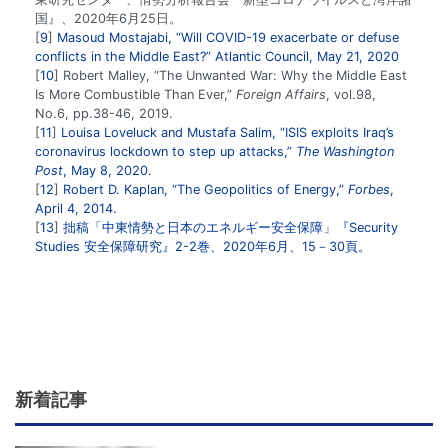
国』、2020年6月25日。
9
Masoud Mostajabi, “Will COVID-19 exacerbate or defuse
conflicts in the Middle East?” Atlantic Council, May 21, 2020
10
Robert Malley, “The Unwanted War: Why the Middle East
Is More Combustible Than Ever,”
Foreign Affairs
, vol.98,
No.6, pp.38-46, 2019.
11
Louisa Loveluck and Mustafa Salim, “ISIS exploits Iraq’s
coronavirus lockdown to step up attacks,”
The Washington
Post
, May 8, 2020.
12
Robert D. Kaplan, “The Geopolitics of Energy,”
Forbes
,
April 4, 2014.
13
拙稿「中東情勢と日本のエネルギー安全保障」『Security
Studies 安全保障研究』2-2巻、2020年6月、15－30頁。
新着記事