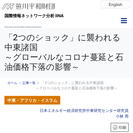
English
国際情報ネットワーク分析 IINA
International Information Network Analysis
「2つのショック」に襲われる
中東諸国
～グローバルなコロナ蔓延と石
油価格下落の影響～
「2つのショック」に襲われる中東諸国
ホーム
記事一覧
～グローバルなコロナ蔓延と石油価格下落の影響～
中東・アフリカ・イスラム
日本エネルギー経済研究所中東研究センター研究員
小林 周
印刷