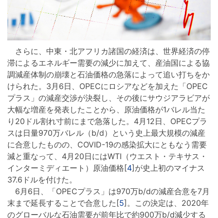
さらに、中東・北アフリカ諸国の経済は、世界経済の停
滞によるエネルギー需要の減少に加えて、産油国による協
調減産体制の崩壊と石油価格の急落によって追い打ちをか
けられた。3月6日、OPECにロシアなどを加えた「OPEC
プラス」の減産交渉が決裂し、その後にサウジアラビアが
大幅な増産を発表したことから、原油価格が1バレル当た
り20ドル割れ寸前にまで急落した。4月12日、OPECプラ
スは日量970万バレル（b/d）という史上最大規模の減産
に合意したものの、COVID-19の感染拡大にともなう需要
減と重なって、4月20日にはWTI（ウエスト・テキサス・
インターミディエート）原油価格[
4
]が史上初のマイナス
37.6ドルを付けた。
6月6日、「OPECプラス」は970万b/dの減産合意を7月
末まで延長することで合意した[
5
]。この決定は、2020年
のグローバルな石油需要が前年比で約900万b/d減少する