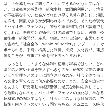
は、「脅威を完全に防ぐこと」ができるかどうかではな
い。自然発生の感染症、研究事故、意図的利用という境界
が不確実な中で、社会がどれだけ早く異常を察知し、混乱
を抑え、回復できるかが問われるのである。そのため現代
のバイオディフェンスは、警察や軍事部門だけの課題でも
なければ、医療や公衆衛生だけの課題でもない。医療、公
衆衛生、研究開発、産業、物流、地方自治体、市民社会ま
で含めた「社会全体（whole-of-society）アプローチ」が
求められる。平時に構築した制度、投資、人材育成、連携
体制こそが、有事に社会を守る力へと変わる。
もっとも、このような体制の構築は容易ではない。どれ
ほどの人材や予算を投入すべきなのか、研究や産業の発展
と安全管理をどのように両立させるのか、社会全体で備え
る文化を育てるには何が必要なのか、また、安全を追求す
るあまり、研究活動や経済活動に過度な制約を課してしま
う危険はないのか。バイオディフェンスの強化は、単なる
危機管理の問題ではなく、社会がどのような価値観の下で
技術と向き合うのかという問でもある。オムニユース時代