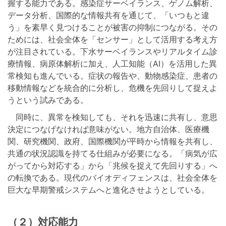
握する能力である。感染症サーベイランス、ゲノム解析、
データ分析、国際的な情報共有を通じて、「いつもと違
う」を素早く見つけることが被害の抑制につながる。その
ためには、社会全体を「センサー」として活用する考え方
が注目されている。下水サーベイランスやリアルタイム診
療情報、病原体解析に加え、人工知能（AI）を活用した異
常検知も進んでいる。症状の報告や、動物感染症、患者の
移動情報などを統合的に分析し、危機を先回りして捉えよ
うという試みである。
同時に、異常を検知しても、それを迅速に共有し、意思
決定につなげなければ意味がない。地方自治体、医療機
関、研究機関、政府、国際機関が平時から情報を共有し、
共通の状況認識を持てる仕組みが必要になる。「病気が広
がってから対応する」から「兆候を捉えて先回りする」へ
の転換である。現代のバイオディフェンスは、社会全体を
巨大な早期警戒システムへと進化させようとしている。
（２）対応能力