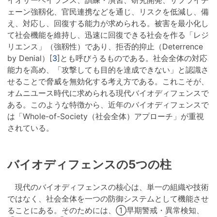
ェーン強靱化、官民連携などを通じ、リスクを低減し、備
え、対応し、回復する能力が求められる。被害を最小化し
て社会機能を維持し、迅速に回復できる社会を作る「レジ
リエンス」（強靱性）であり、拒否的抑止（Deterrence
by Denial）[
3
]とも呼びうるものである。社会全体の対応
能力を高め、「攻撃しても目的を達成できない」と認識さ
せることで脅威を無効化する考え方である。これこそが、
オムニユース時代に求められる現代バイオディフェンスで
ある。このような特徴から、近年のバイオディフェンスで
は「Whole-of-Society（社会全体）アプローチ」が重視
されている。
バイオディフェンスの5つの柱
現代のバイオディフェンスの核心は、単一の組織や技術
ではなく、社会全体を一つの防御システムとして機能させ
ることにある。そのためには、①早期警戒・異常検知、