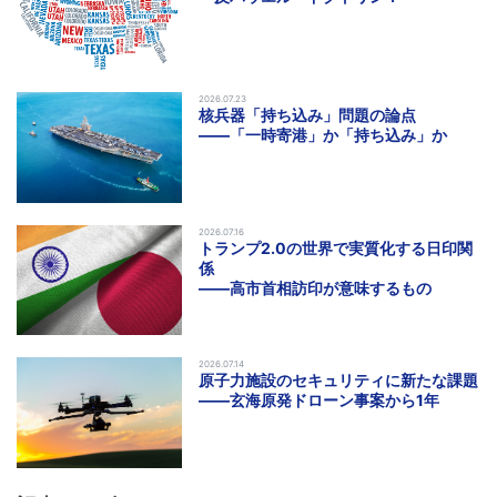
2026.07.23
核兵器「持ち込み」問題の論点
――「一時寄港」か「持ち込み」か
2026.07.16
トランプ2.0の世界で実質化する日印関
係
――高市首相訪印が意味するもの
2026.07.14
原子力施設のセキュリティに新たな課題
――玄海原発ドローン事案から1年