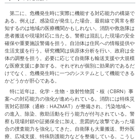
第二に、危機発生時に実際に機能する対応能力の構築で
ある。例えば、感染症が発生した場合、最前線で異常を察
知するのは地域の医療機関かもしれない。消防や救急隊は
患者搬送や現場対応に当たる。警察は混乱した現場の安全
確保や重要施設警備を担う。自治体は住民への情報提供や
生活支援を行う。研究機関は病原体分析を行い、政府は全
体の調整を担う。必要に応じて自衛隊も輸送支援や大規模
な医療支援に参加する。それぞれが個別に効果的であるだ
けでなく、危機発生時に一つのシステムとして機能できる
かどうかが肝心である。
特に近年は、化学・生物・放射性物質・核（CBRN）事
案への対応能力の強化が進められている。消防には特殊災
害対応部隊（通称：HAZMAT）が整備され、汚染地域へ
の進入、除染、救助活動を行う能力が付与されている。警
察も現場封鎖や証拠保全に加え、意図的な攻撃であった場
合の捜査能力を強化してきた。自衛隊も大量搬送、野外医
療、広域支援、特殊防護能力などを整備している。こうし