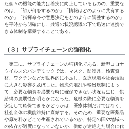
た個々の機能の能力は着実に向上しているものの、重要な
のは、「誰が何をするのか」「情報はどのように共有する
のか」「指揮命令や意思決定をどのように調整するのか」
を平時から明確にし、共通の状況認識の下で迅速に連携で
きる体制を構築することである。
（３）サプライチェーンの強靱化
第三に、サプライチェーンの強靱化である。新型コロナ
ウイルスのパンデミックでは、マスク、防護具、検査資
材、ワクチンなどが世界的に不足し、医療現場や社会活動
に大きな影響を及ぼした。物流の混乱や輸出規制によっ
て、必要な物資を必要な時に確保できない状況も生じ、供
給網の脆弱性が明らかになった。危機の際に必要な物資を
安定して確保できるかどうかは、医療体制だけではなく、
社会全体の機能維持に直結する。そのため、重要な医薬品
や原材料がどこで生産されているのか、特定の国や地域へ
の依存が過度になっていないか、供給が途絶えた場合に代