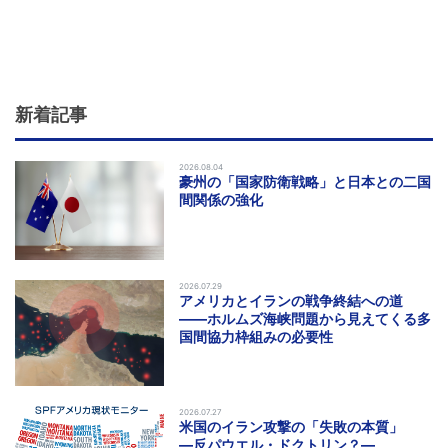
新着記事
2026.08.04
豪州の「国家防衛戦略」と日本との二国
間関係の強化
2026.07.29
アメリカとイランの戦争終結への道
――ホルムズ海峡問題から見えてくる多
国間協力枠組みの必要性
2026.07.27
米国のイラン攻撃の「失敗の本質」
―反パウエル・ドクトリン？―