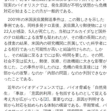
現実のバイオリスクでは、発生原因が不明な状態から危機
対応が始まることの方が一般的である。
2001年の米国炭疽菌郵送事件は、この難しさを示した
事例である。同時多発テロ直後、炭疽菌入り郵便物により
22人が感染、5人が死亡した。当初はアルカイダなど国外
のテロ組織による攻撃も疑われたが、その後の長期にわた
る捜査の結果、米国内の研究機関に所属していた科学者に
よる犯行であった可能性が高いと結論付けられた。しか
し、その結論に至るまでには長い時間を要した。その間、
社会不安は拡大し、郵便、医療、行政機能に大きな影響が
生じた。この事件が示したのは、危機の発生直後には「外
部からの攻撃」なのか「内部の問題」なのか判別できなか
ったことである。
近年のバイオディフェンスでは、バイオ脅威を「自然発
生」「事故」「意図的利用」を包括するものとして捉える
考え方が広がっている[
2
]。重要なのは、原因が判明する
前から対応を始められる体制の構築である。早期警戒、バ
イオサーベイランス、訓練・演習、研究開発、サプライチ