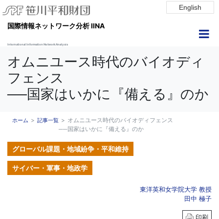
English
国際情報ネットワーク分析 IINA
International Information Network Analysis
オムニユース時代のバイオディ
フェンス
──国家はいかに『備える』のか
オムニユース時代のバイオディフェンス
ホーム
記事一覧
──国家はいかに『備える』のか
グローバル課題・地域紛争・平和維持
サイバー・軍事・地政学
東洋英和女学院大学 教授
田中 極子
印刷