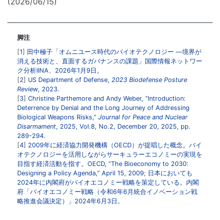
(2026/06/15)
脚注
1
田中極子「オムニユース時代のバイオテクノロジー ―境界が
消える技術と、直面するガバナンスの課題」国際情報ネットワー
ク分析IINA、2026年1月9日。
2
US Department of Defense,
2023 Biodefense Posture
Review
, 2023.
3
Christine Parthemore and Andy Weber, “Introduction:
Deterrence by Denial and the Long Journey of Addressing
Biological Weapons Risks,”
Journal for Peace and Nuclear
Disarmament
, 2025, Vol.8, No.2, December 20, 2025, pp.
289-294.
4
2009年に経済協力開発機構（OECD）が提唱した概念。バイ
オテクノロジーを活用しながらサーキュラーエコノミーの実現を
目指す経済活動を指す。OECD, “The Bioeconomy to 2030:
Designing a Policy Agenda,” April 15, 2009
;
日本においても
2024年に内閣府がバイオエコノミー戦略を策定している。内閣
府「バイオエコノミー戦略（令和6年6月統合イノベーション戦
略推進会議決定）」2024年6月3日。