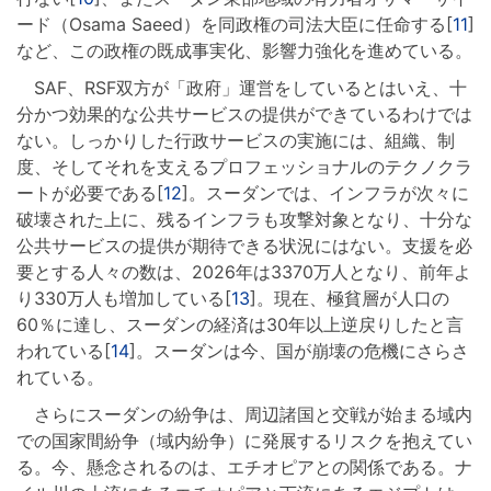
ード（Osama Saeed）を同政権の司法大臣に任命する[
11
]
など、この政権の既成事実化、影響力強化を進めている。
SAF、RSF双方が「政府」運営をしているとはいえ、十
分かつ効果的な公共サービスの提供ができているわけでは
ない。しっかりした行政サービスの実施には、組織、制
度、そしてそれを支えるプロフェッショナルのテクノクラ
ートが必要である[
12
]。スーダンでは、インフラが次々に
破壊された上に、残るインフラも攻撃対象となり、十分な
公共サービスの提供が期待できる状況にはない。支援を必
要とする人々の数は、2026年は3370万人となり、前年よ
り330万人も増加している[
13
]。現在、極貧層が人口の
60％に達し、スーダンの経済は30年以上逆戻りしたと言
われている[
14
]。スーダンは今、国が崩壊の危機にさらさ
れている。
さらにスーダンの紛争は、周辺諸国と交戦が始まる域内
での国家間紛争（域内紛争）に発展するリスクを抱えてい
る。今、懸念されるのは、エチオピアとの関係である。ナ