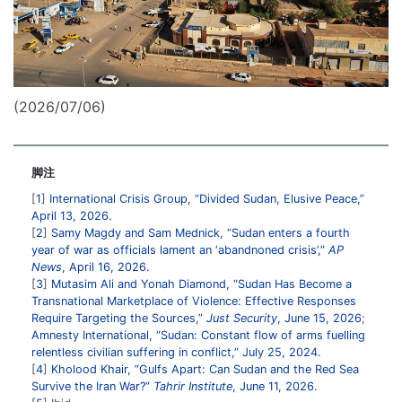
(2026/07/06)
脚注
1
International Crisis Group, “Divided Sudan, Elusive Peace,”
April 13, 2026.
2
Samy Magdy and Sam Mednick, “Sudan enters a fourth
year of war as officials lament an ‘abandnoned crisis’,”
AP
News
, April 16, 2026.
3
Mutasim Ali and Yonah Diamond, “Sudan Has Become a
Transnational Marketplace of Violence: Effective Responses
Require Targeting the Sources,”
Just Security
, June 15, 2026
;
Amnesty International, “Sudan: Constant flow of arms fuelling
relentless civilian suffering in conflict,” July 25, 2024.
4
Kholood Khair, “Gulfs Apart: Can Sudan and the Red Sea
Survive the Iran War?”
Tahrir Institute
, June 11, 2026.