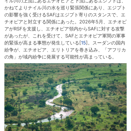
イル川の上流にあるエチオピアと下流にあるエジプトは、
かねてよりナイル川の水を巡り緊張関係にあり、エジプト
の影響を強く受けるSAFはエジプト寄りのスタンスで、エ
チオピアと対立する関係にあった。2026年5月、エチオピ
アがRSFを支援し、エチオピア領内からSAFに対する攻撃
があったが、これを受けて、SAFとエチオピア軍間の軍事
的緊張が高まる事態が発生している[
15
]。スーダンの国内
紛争が、エチオピア、エリトリアを巻き込み、「アフリカ
の角」が域内紛争に発展する可能性が高まっている。