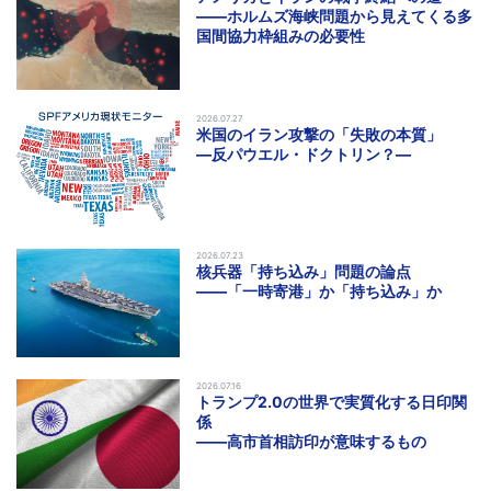
――ホルムズ海峡問題から見えてくる多
国間協力枠組みの必要性
2026.07.27
米国のイラン攻撃の「失敗の本質」
―反パウエル・ドクトリン？―
2026.07.23
核兵器「持ち込み」問題の論点
――「一時寄港」か「持ち込み」か
2026.07.16
トランプ2.0の世界で実質化する日印関
係
――高市首相訪印が意味するもの