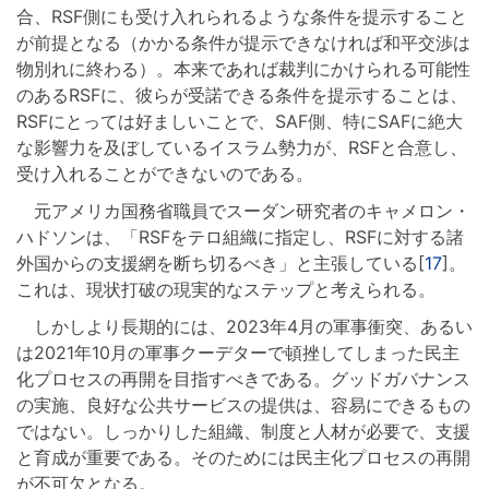
合、RSF側にも受け入れられるような条件を提示すること
が前提となる（かかる条件が提示できなければ和平交渉は
物別れに終わる）。本来であれば裁判にかけられる可能性
のあるRSFに、彼らが受諾できる条件を提示することは、
RSFにとっては好ましいことで、SAF側、特にSAFに絶大
な影響力を及ぼしているイスラム勢力が、RSFと合意し、
受け入れることができないのである。
元アメリカ国務省職員でスーダン研究者のキャメロン・
ハドソンは、「RSFをテロ組織に指定し、RSFに対する諸
外国からの支援網を断ち切るべき」と主張している[
17
]。
これは、現状打破の現実的なステップと考えられる。
しかしより長期的には、2023年4月の軍事衝突、あるい
は2021年10月の軍事クーデターで頓挫してしまった民主
化プロセスの再開を目指すべきである。グッドガバナンス
の実施、良好な公共サービスの提供は、容易にできるもの
ではない。しっかりした組織、制度と人材が必要で、支援
と育成が重要である。そのためには民主化プロセスの再開
が不可欠となる。