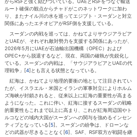
からRSFと強く結びついている。UAEとRSFをつなぐ輸送
ルート確保の観点からチャドがこのネットワークに加わ
り、またナイル川の水を巡ってエジプト・スーダンと対立
関係にあったエチオピアがRSF側を支援している。
スーダンの内戦を巡っては、かねてよりサウジアラビア
とUAEが、それぞれ敵対勢力を支援する関係にあったが、
2026年5月にUAEが石油輸出国機構（OPEC）および
OPEC+から脱退するなど、現在、両国の確執が先鋭化し
ている。スーダンの内戦は、「サウジアラビアとUAEの代
理戦争」[
4
]とも言える状態となっている。
紅海は、かねてより地理的要衝の地として注目されてい
たが、イスラエル・米国とイランの軍事対立によりホルム
ズ海峡が封鎖されると、従来以上に紅海の重要性が高まる
ようになった。これに伴い、紅海に接するスーダンの戦略
的重要性もこれまで以上に高まり、これが紅海周辺国やト
ルコなどの域内大国がスーダンへの関与を強めるインセン
ティブとなっている[
5
]。スーダンの紛争は、ドローンな
どの武器が尽きることなく[
6
]、SAF、RSF双方が戦闘を継