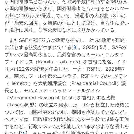
が国内避難民となったが、その約半数に相当する190万人
が国内避難先から戻り、国外避難者も合わせるとハルツー
ム州に210万人が帰還している。帰還者の大多数（87％）
が「治安の回復」を帰還の理由として挙げ、自ら住んでい
た場所に戻り、自宅の復旧などに取りかかっている。
またSAFとRSF双方が政府を樹立し、2つの政府が国内
に並存する状況が生まれている[
9
]。2025年5月、SAFの
ブルハン最高司令官は、元外交官のカミール・アルタイ
ブ・イドリス（Kamil al-Taib Idris）を首相に指名、イド
リスは22名の閣僚を任命した。一方、RSFは、2025年7
月、南ダルフール州都のニャラで、RSFトップのヘメティ
（Hemedti）を大統領評議会（Presidential Council）議
長とし、モハメッド・ハッサン・アルタイシ
（Mohammed Hassan al-Ta’ishi)を首相とする政権
（Tasees同盟）の樹立を発表した。RSFが樹立した政権に
ついては、国際社会のどの国、機関も承認していないが、
ヘメティは、同政権の支配地域にある中学校で試験を実施
するなど、行政システムが機能しているかのような演出を
行ない[
10
]、またスーダン東部地域の有力者オサマ・サイ