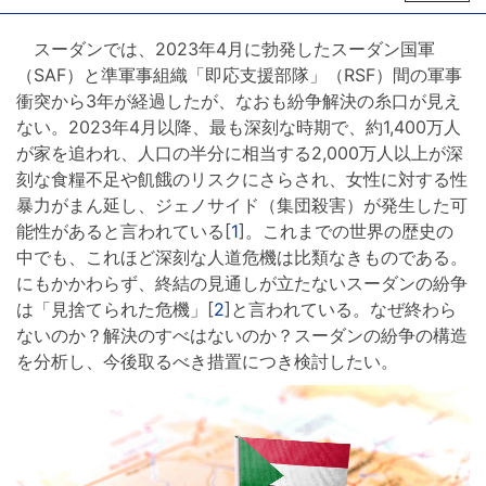
スーダンでは、2023年4月に勃発したスーダン国軍
（SAF）と準軍事組織「即応支援部隊」（RSF）間の軍事
衝突から3年が経過したが、なおも紛争解決の糸口が見え
ない。2023年4月以降、最も深刻な時期で、約1,400万人
が家を追われ、人口の半分に相当する2,000万人以上が深
刻な食糧不足や飢餓のリスクにさらされ、女性に対する性
暴力がまん延し、ジェノサイド（集団殺害）が発生した可
能性があると言われている[
1
]。これまでの世界の歴史の
中でも、これほど深刻な人道危機は比類なきものである。
にもかかわらず、終結の見通しが立たないスーダンの紛争
は「見捨てられた危機」[
2
]と言われている。なぜ終わら
ないのか？解決のすべはないのか？スーダンの紛争の構造
を分析し、今後取るべき措置につき検討したい。