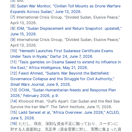
5
Ibid.
6
Sudan War Monitor, “Civilian Toll Mounts as Drone Warfare
Expands Across Sudan,” June 13, 2026.
7
International Crisis Group, “Divided Sudan, Elusive Peace,”
April 13, 2026.
8
IOM, “Sudan Displacement and Return Snapshot: update6,”
June 15, 2026.
9
International Crisis Group, “Divided Sudan, Elusive Peace,”
April 13, 2026.
10
“Hemedti Launches First Sudanese Certificate Exams
Under Tasis in Nyala,” Darfur 24, June 7, 2026.
11
“Tasis gambles on Osama Saeed to extend its influence in
the East,” Africa Intelligence, May 21, 2026.
12
Fawzi Ahmed, “Sudan’s War Beyond the Battlefield:
Governance Collapse and the Struggle for Civil Authority,”
Small Wars Journal
, June 9, 2026.
13
OCHA, “Sudan Humanitarian Needs and Response Plan
2026,” February 2026, p.9.
14
Kholood Khair, “Gulfs Apart: Can Sudan and the Red Sea
Survive the Iran War?”
The Tahrir Institute
, June 11, 2026.
15
Ladd Serwat et al, “Africa Overview: June 2026,” ACLED,
June 5, 2026.
16
ただし、現在、深刻な資金不足に陥っており、スーダンに
対する人道援助は、充足率（資金需要に対し、実際に集まった資