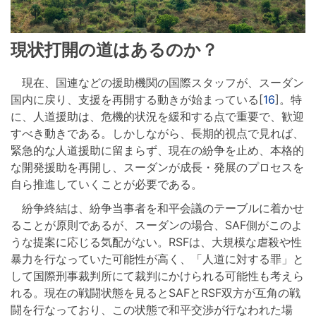
現状打開の道はあるのか？
現在、国連などの援助機関の国際スタッフが、スーダン
国内に戻り、支援を再開する動きが始まっている[
16
]。特
に、人道援助は、危機的状況を緩和する点で重要で、歓迎
すべき動きである。しかしながら、長期的視点で見れば、
緊急的な人道援助に留まらず、現在の紛争を止め、本格的
な開発援助を再開し、スーダンが成長・発展のプロセスを
自ら推進していくことが必要である。
紛争終結は、紛争当事者を和平会議のテーブルに着かせ
ることが原則であるが、スーダンの場合、SAF側がこのよ
うな提案に応じる気配がない。RSFは、大規模な虐殺や性
暴力を行なっていた可能性が高く、「人道に対する罪」と
して国際刑事裁判所にて裁判にかけられる可能性も考えら
れる。現在の戦闘状態を見るとSAFとRSF双方が互角の戦
闘を行なっており、この状態で和平交渉が行なわれた場