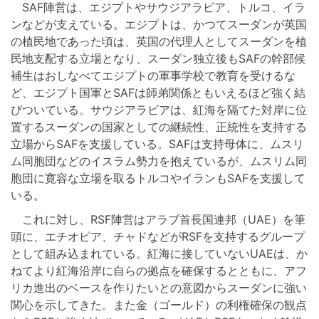
SAF陣営は、エジプトやサウジアラビア、トルコ、イラ
ンなどが支えている。エジプトは、かつてスーダンが英国
の植民地であった頃は、英国の代理人としてスーダンを植
民地支配する立場となり、スーダン独立後もSAFの幹部候
補生はおしなべてエジプトの軍事学校で教育を受けるな
ど、エジプト国軍とSAFは師弟関係ともいえるほど強く結
びついている。サウジアラビアは、紅海を隔てた対岸に位
置するスーダンの国家としての継続性、正統性を支持する
立場からSAFを支援している。SAFは支持母体に、ムスリ
ム同胞団などのイスラム勢力を抱えているが、ムスリム同
胞団に寛容な立場を取るトルコやイランもSAFを支援して
いる。
これに対し、RSF陣営はアラブ首長国連邦（UAE）を筆
頭に、エチオピア、チャドなどがRSFを支持するグループ
として組み込まれている。紅海に接していないUAEは、か
ねてより紅海沿岸に自らの拠点を確保するとともに、アフ
リカ進出のベースを作りたいとの意図からスーダンに強い
関心を示してきた。また金（ゴールド）の利権確保の観点