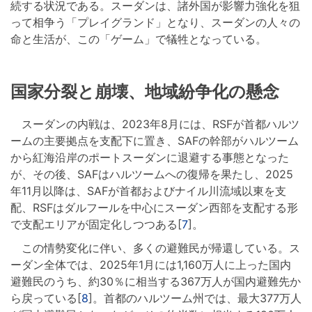
続する状況である。スーダンは、諸外国が影響力強化を狙
って相争う「プレイグランド」となり、スーダンの人々の
命と生活が、この「ゲーム」で犠牲となっている。
国家分裂と崩壊、地域紛争化の懸念
スーダンの内戦は、2023年8月には、RSFが首都ハルツ
ームの主要拠点を支配下に置き、SAFの幹部がハルツーム
から紅海沿岸のポートスーダンに退避する事態となった
が、その後、SAFはハルツームへの復帰を果たし、2025
年11月以降は、SAFが首都およびナイル川流域以東を支
配、RSFはダルフールを中心にスーダン西部を支配する形
で支配エリアが固定化しつつある[
7
]。
この情勢変化に伴い、多くの避難民が帰還している。ス
ーダン全体では、2025年1月には1,160万人に上った国内
避難民のうち、約30％に相当する367万人が国内避難先か
ら戻っている[
8
]。首都のハルツーム州では、最大377万人