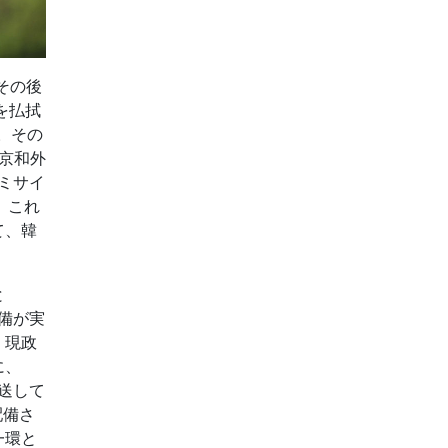
その後
を払拭
]。その
康京和外
ミサイ
。これ
て、韓
と
備が実
、現政
に、
送して
配備さ
一環と