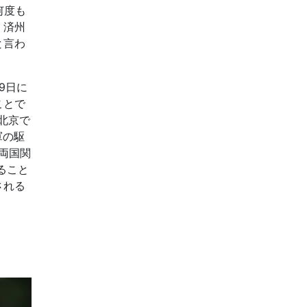
何度も
、済州
と言わ
9日に
ことで
北京で
軍の駆
で両国関
ること
される