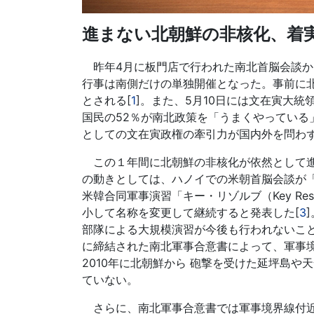
進まない北朝鮮の非核化、着
昨年4月に板門店で行われた南北首脳会談から
行事は南側だけの単独開催となった。事前に
とされる[
1
]。また、5月10日には文在寅大統
国民の52％が南北政策を「うまくやってい
としての文在寅政権の牽引力が国内外を問わ
この１年間に北朝鮮の非核化が依然として進
の動きとしては、ハノイでの米朝首脳会談が
米韓合同軍事演習「キー・リゾルブ（Key Res
小して名称を変更して継続すると発表した[
3
部隊による大規模演習が今後も行われないこと
に締結された南北軍事合意書によって、軍事境界
2010年に北朝鮮から 砲撃を受けた延坪島
ていない。
さらに、南北軍事合意書では軍事境界線付近