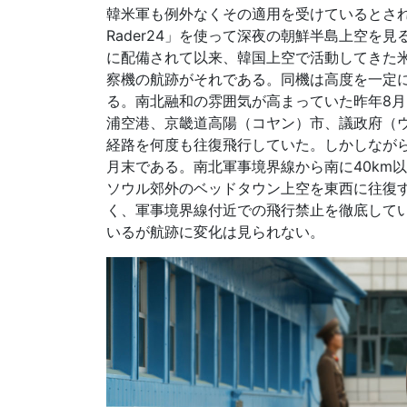
韓米軍も例外なくその適用を受けているとされる
Rader24」を使って深夜の朝鮮半島上空を
に配備されて以来、韓国上空で活動してきた米陸
察機の航跡がそれである。同機は高度を一定
る。南北融和の雰囲気が高まっていた昨年8
浦空港、京畿道高陽（コヤン）市、議政府（
経路を何度も往復飛行していた。しかしながら
月末である。南北軍事境界線から南に40km
ソウル郊外のベッドタウン上空を東西に往復
く、軍事境界線付近での飛行禁止を徹底してい
いるが航跡に変化は見られない。