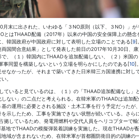
10月末に出された、いわゆる「３NO原則（以下、３NO）」が
とはTHAAD配備（2017年）以来の中国の安全保障上の懸念
に、韓国政府が中国政府に対して表明した立場のことである[
9
国間合意結果」として発表した前日の2017年10月30日、
で、（１）韓国内にTHAADを追加配備しない、（２）米国の
の軍事同盟を構築しないという立場を明らかにしたのである[
10
]
見せなかったが、それまで築いてきた日米韓三カ国連携に対し
ない。
ていると見ているのは、（１）の「THAAD追加配備なし」
しない」の二点だと考えられる。在韓米軍のTHAADは追加配
６基の運用に必要とされる施設・土木工事を行う予定だったが
針を示したため、工事を実施できない状態が続いている。さら
が占拠しているため、発電用燃料や交代人員をヘリコプターで輸
基地でTHAADの模擬弾装着訓練を実施した。現在THAADが
圏地域が含まれないため、在韓米軍が首都圏防衛目的の訓練の