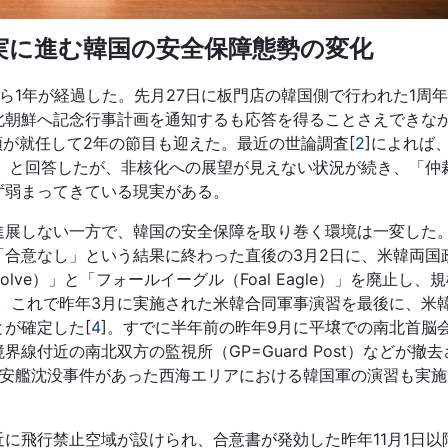
実に進む韓国の安全保障態勢の変化
1年が経過した。先月27日に板門店の韓国側で行われた1周
北朝鮮へ記念行事計画を通知するも応答を得ることさえできな
領が就任して2年の節目も迎えた。最近の世論調査[
2
]によれば
る」と回答したが、非核化への展望が見えない状況が続き、「仲
ず弱まってきている現実がある。
展しない一方で、韓国の安全保障を取り巻く環境は一変した
「合意なし」という結果に終わった直後の3月2日に、米韓両国
olve）」と「フォールイーグル（Foal Eagle）」を廃止し、
]。これで昨年3月に実施された米韓合同軍事演習を最後に、米
が確定した[
4
]。すでに半年前の昨年9月に平壌での南北首脳
線付近の南北双方の監視所（GP=Guard Post）などが撤去
や天安艦沈没事件があった西海エリアにおける韓国軍の演習も実
に飛行禁止空域が設けられ、合意書が発効した昨年11月1日以