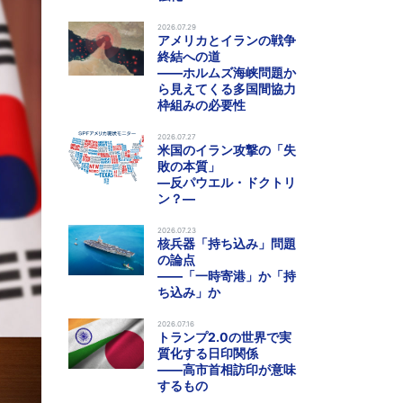
2026.07.29
アメリカとイランの戦争
終結への道
――ホルムズ海峡問題か
ら見えてくる多国間協力
枠組みの必要性
2026.07.27
米国のイラン攻撃の「失
敗の本質」
―反パウエル・ドクトリ
ン？―
2026.07.23
核兵器「持ち込み」問題
の論点
――「一時寄港」か「持
ち込み」か
2026.07.16
トランプ2.0の世界で実
質化する日印関係
――高市首相訪印が意味
するもの