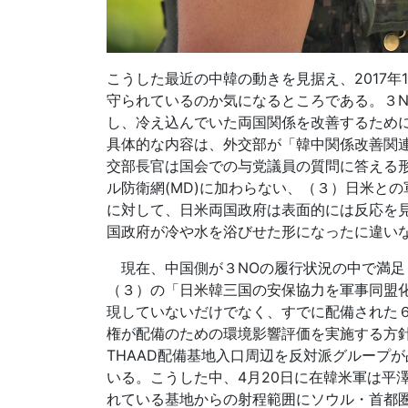
こうした最近の中韓の動きを見据え、2017年
守られているのか気になるところである。３NO
し、冷え込んでいた両国関係を改善するため
具体的な内容は、外交部が「韓中関係改善関連両
交部長官は国会での与党議員の質問に答える形
ル防衛網(MD)に加わらない、（３）日米と
に対して、日米両国政府は表面的には反応を
国政府が冷や水を浴びせた形になったに違い
現在、中国側が３NOの履行状況の中で満足し
（３）の「日米韓三国の安保協力を軍事同盟化
現していないだけでなく、すでに配備された
権が配備のための環境影響評価を実施する方
THAAD配備基地入口周辺を反対派グループ
いる。こうした中、4月20日に在韓米軍は平澤
れている基地からの射程範囲にソウル・首都