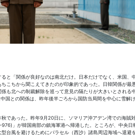
ると「関係が良好なのは南北だけ。日本だけでなく、米国、
あちこちから聞こえてきたのが印象的であった。日韓関係が最
関係も北への制裁解除を巡って意見の隔たりが大きいとされる
でいた中国との関係は、昨年後半ごろから国防当局間を中心に雪解
秋であった。昨年9月20日に、ソマリア沖アデン湾での海賊
-976)」が韓国南部の鎮海軍港へ帰港した。ところが、中央日
大型台風を避けるためにパラセル（西沙）諸島周辺海域へ退避