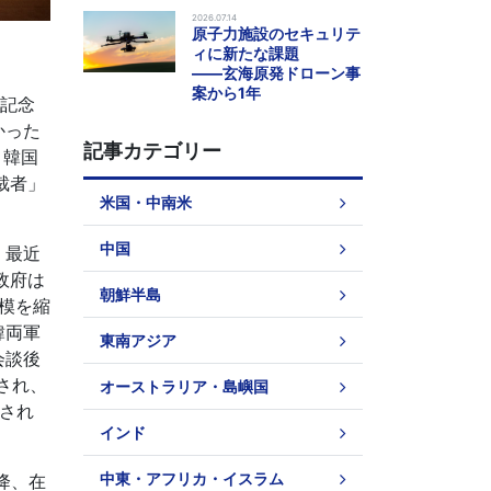
2026.07.14
原子力施設のセキュリテ
ィに新たな課題
――玄海原発ドローン事
案から1年
年記念
かった
記事カテゴリー
、韓国
裁者」
米国・中南米
中国
。最近
政府は
朝鮮半島
規模を縮
韓両軍
東南アジア
会談後
され、
オーストラリア・島嶼国
施され
インド
中東・アフリカ・イスラム
降、在