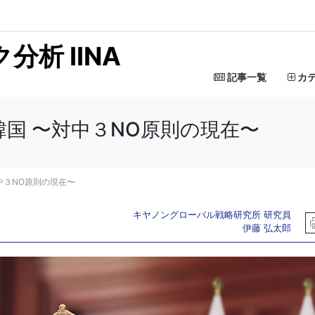
析 IINA
記事一覧
カ
国 〜対中３NO原則の現在〜
中３NO原則の現在〜
キヤノングローバル戦略研究所 研究員
伊藤 弘太郎