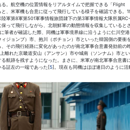
。航空機の位置情報をリアルタイムで把握できる「Flight
見ると、米軍機も合意に従って飛行している様子を確認できる。19
軍第8軍第501軍事情報旅団隷下の第3軍事情報大隊所属RC-
に保って飛行しながら、北朝鮮軍の動態情報を収集していると
月に筆者が確認した際、同機は軍事境界線に沿うように仁川空港
ウィジョンブ）市、抱川（ポチョン）市といった韓国側の要衝
、その飛行経路に変化があったのが南北軍事合意書発効前の昨
以上離れた京畿道安山（アンサン）市や城南（ソンナム）市と
する航跡を残すようになった。まさに、米軍が南北軍事合意書
る証左の一端であった[
5
]。現在も同機はほぼ連日のように活