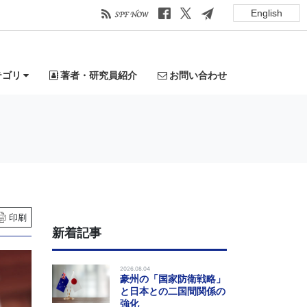
English
テゴリ
著者・研究員紹介
お問い合わせ
印刷
新着記事
2026.08.04
豪州の「国家防衛戦略」
と日本との二国間関係の
強化