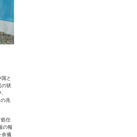
中国と
悪の状
中、
けの兆
対処任
報の報
を余儀