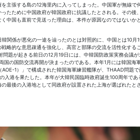
を主張する島の12海里内に入ってしまった。中国軍が無線で
かったために中国政府が韓国政府に抗議したとされる。その後
なく中国も直前で見送った理由は、本件が原因なのではないか
韓関係が悪化の一途を辿ったのとは対照的に、中国とは10月1
の戦略的な意思疎通を強化し、高官と部隊の交流を活性化する
射問題が起きる前日の12月19日には、中韓国防政策実務会議が
る両国の国防交流再開が決まったのである。本年1月には韓国海
（AOE-1）」で構成された韓国海軍練習艦隊が、THAAD問題
の入港を果たした。本年が大韓民国臨時政府誕生100周年であ
海の最後の入港地として同政府が設置された上海が選ばれたと