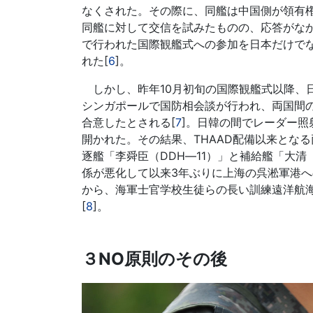
なくされた。その際に、同艦は中国側が領有権
同艦に対して交信を試みたものの、応答がな
で行われた国際観艦式への参加を日本だけで
れた[
6
]。
しかし、昨年10月初旬の国際観艦式以降、日
シンガポールで国防相会談が行われ、両国間
合意したとされる[
7
]。日韓の間でレーダー照
開かれた。その結果、THAAD配備以来とな
逐艦「李舜臣（DDH―11）」と補給艦「大清
係が悪化して以来3年ぶりに上海の呉淞軍港へ
から、海軍士官学校生徒らの長い訓練遠洋航
[
8
]。
３NO原則のその後