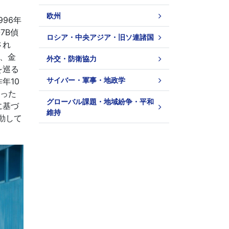
欧州
96年
7B偵
ロシア・中央アジア・旧ソ連諸国
され
、金
外交・防衛協力
を巡る
サイバー・軍事・地政学
年10
いった
グローバル課題・地域紛争・平和
に基づ
維持
動して